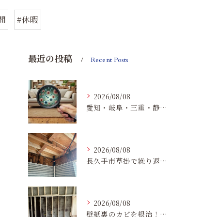
間
#休暇
最近の投稿
Recent Posts
2026/08/08
愛知・岐阜・三重・静岡で真菌（カビ）による健康被害にお悩みの方へ｜室内環境改善とMIST工法®による専門対策
2026/08/08
長久手市草掛で繰り返すカビにお困りの方へ｜原因から解決策まで紹介
2026/08/08
壁紙裏のカビを根治！下地交換と防カビリフォームの重要性