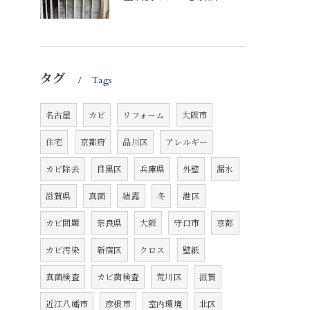
タグ
Tags
名古屋
カビ
リフォーム
大阪市
住宅
京都府
品川区
アレルギー
カビ除去
目黒区
兵庫県
外壁
漏水
滋賀県
真菌
結露
冬
港区
カビ問題
奈良県
大阪
守口市
京都
カビ汚染
新宿区
クロス
壁紙
真菌検査
カビ菌検査
荒川区
滋賀
近江八幡市
彦根市
室内環境
北区