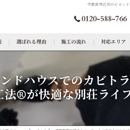
宇都宮市近郊のセカンド
0120-588-766
表
選ばれる理由
施工の流れ
対応エリア
カビトラブル相談室
大阪のカビ取り
ンドハウスでのカビト
東京のカビ取り
T工法®が快適な別荘ライ
愛知のカビ取り