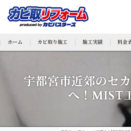
ホーム
カビ取り施工
施工実績
料金
カビ専門
宇都宮市近郊のセカ
カビ除去
へ！MIS
防カビ