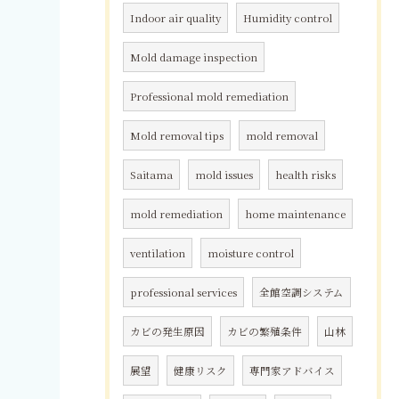
Indoor air quality
Humidity control
Mold damage inspection
Professional mold remediation
Mold removal tips
mold removal
Saitama
mold issues
health risks
mold remediation
home maintenance
ventilation
moisture control
professional services
全館空調システム
カビの発生原因
カビの繁殖条件
山林
展望
健康リスク
専門家アドバイス