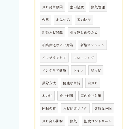
カビ発生原因
室内湿度
換気管理
台風
お盆休み
家の防災
新築カビ問題
引っ越し後のカビ
新築住宅のカビ対策
新築マンション
インテリアケア
フローリング
インテリア健康
トイレ
壁カビ
掃除方法
健康な生活
白カビ
木の柱
カビ影響
室内カビ対策
睡眠の質
カビ健康リスク
健康な睡眠
カビ臭の影響
換気
湿度コントロール