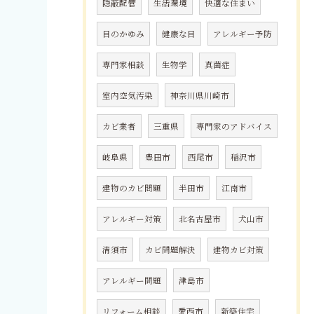
隠蔽配管
生活環境
快適な住まい
目のかゆみ
健康な目
アレルギー予防
専門家相談
生物学
真菌症
室内空気汚染
神奈川県川崎市
カビ業者
三重県
専門家のアドバイス
岐阜県
豊田市
西尾市
稲沢市
建物のカビ問題
半田市
江南市
アレルギー対策
北名古屋市
犬山市
清須市
カビ問題解決
建物カビ対策
アレルギー問題
津島市
リフォーム相談
愛西市
新築住宅