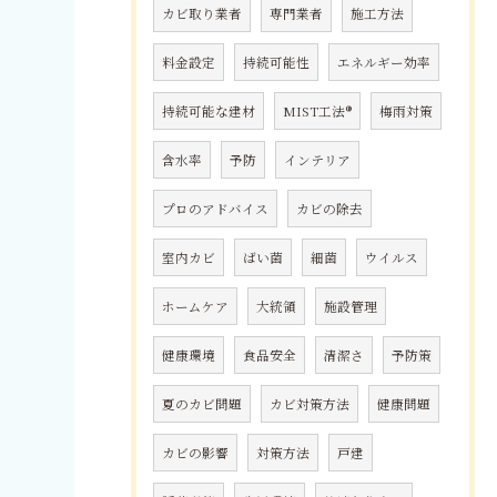
カビ取り業者
専門業者
施工方法
料金設定
持続可能性
エネルギー効率
持続可能な建材
MIST工法®
梅雨対策
含水率
予防
インテリア
プロのアドバイス
カビの除去
室内カビ
ばい菌
細菌
ウイルス
ホームケア
大統領
施設管理
健康環境
食品安全
清潔さ
予防策
夏のカビ問題
カビ対策方法
健康問題
カビの影響
対策方法
戸建