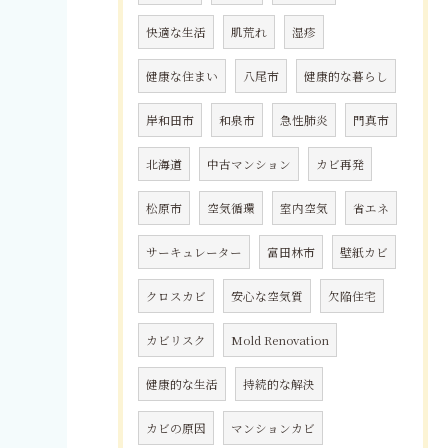
快適な生活
肌荒れ
湿疹
健康な住まい
八尾市
健康的な暮らし
岸和田市
和泉市
急性肺炎
門真市
北海道
中古マンション
カビ再発
松原市
空気循環
室内空気
省エネ
サーキュレーター
富田林市
壁紙カビ
クロスカビ
安心な空気質
欠陥住宅
カビリスク
Mold Renovation
健康的な生活
持続的な解決
カビの原因
マンションカビ