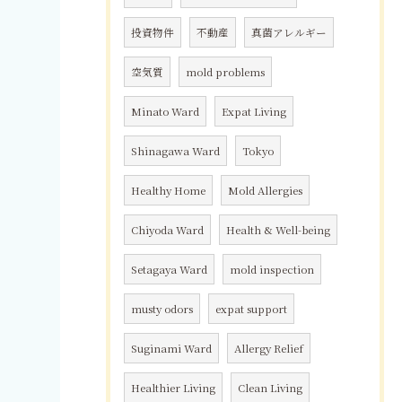
投資物件
不動産
真菌アレルギー
空気質
mold problems
Minato Ward
Expat Living
Shinagawa Ward
Tokyo
Healthy Home
Mold Allergies
Chiyoda Ward
Health & Well-being
Setagaya Ward
mold inspection
musty odors
expat support
Suginami Ward
Allergy Relief
Healthier Living
Clean Living