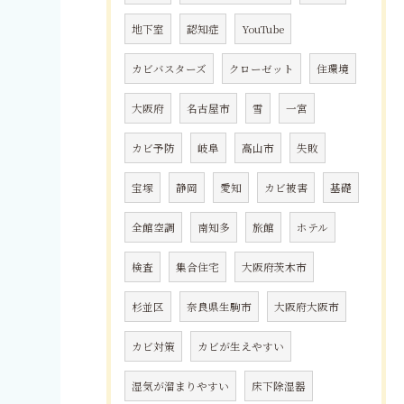
地下室
認知症
YouTube
カビバスターズ
クローゼット
住環境
大阪府
名古屋市
雪
一宮
カビ予防
岐阜
高山市
失敗
宝塚
静岡
愛知
カビ被害
基礎
全館空調
南知多
旅館
ホテル
検査
集合住宅
大阪府茨木市
杉並区
奈良県生駒市
大阪府大阪市
カビ対策
カビが生えやすい
湿気が溜まりやすい
床下除湿器