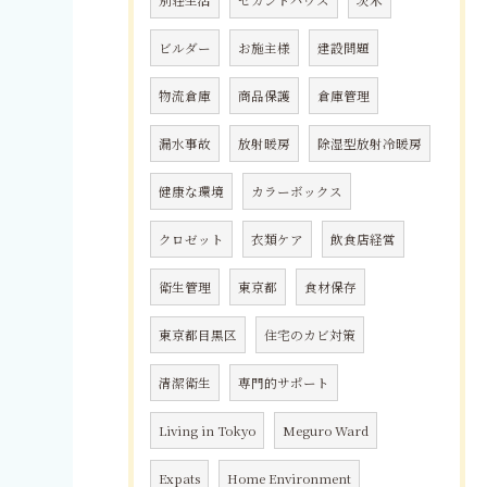
別荘生活
セカンドハウス
茨木
ビルダー
お施主様
建設問題
物流倉庫
商品保護
倉庫管理
漏水事故
放射暖房
除湿型放射冷暖房
健康な環境
カラーボックス
クロゼット
衣類ケア
飲食店経営
衛生管理
東京都
食材保存
東京都目黒区
住宅のカビ対策
清潔衛生
専門的サポート
Living in Tokyo
Meguro Ward
Expats
Home Environment