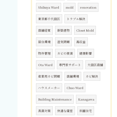
Shibuya Ward
mold
renovation
東京都千代田区
トラブル解決
店舗経営
新築建物
Closet Mold
居住環境
湿気問題
高収益
物件管理
カビの被害
健康影響
Ota Ward
専門家サポート
大田区店舗
産業用カビ問題
店舗環境
カビ解決
ハウスメーカー
Chuo Ward
Building Maintenance
Kanagawa
真菌対策
快適な寝室
斜面住宅