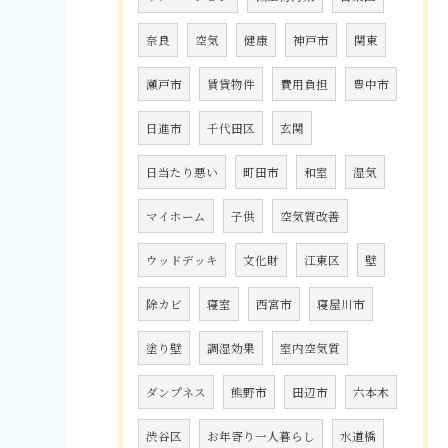
奈良
空気
健康
神戸市
関東
瀬戸市
賃貸物件
費用負担
豊中市
日進市
千代田区
玄関
日当たり悪い
町田市
和室
湿気
マイホーム
子供
空気質改善
ウッドデッキ
文化財
江東区
壁
除カビ
寝室
西宮市
寝屋川市
塗り壁
調湿効果
室内空気質
ダンプネス
熊野市
田辺市
六本木
渋谷区
お年寄り一人暮らし
水道橋