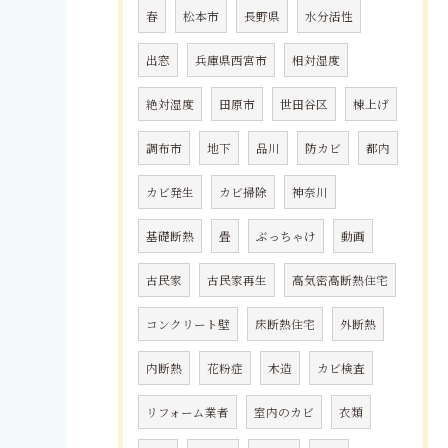
春
松本市
長野県
水分活性
出窓
兵庫県西宮市
相対湿度
絶対湿度
田原市
世田谷区
棟上げ
調布市
地下
品川
防カビ
都内
カビ発生
カビ掃除
神奈川
基礎断熱
畳
ぶっちゃけ
動画
古民家
古民家再生
高気密高断熱住宅
コンクリート壁
床断熱住宅
外断熱
内断熱
花粉症
木造
カビ検査
リフォーム業者
室内のカビ
衣類