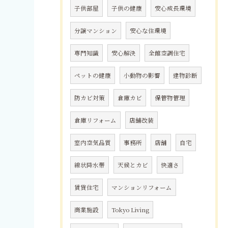
子供部屋
子供の健康
安心成長環境
分譲マンション
安心な住環境
専門知識
安心解決
全館空調住宅
ペットの健康
小動物の影響
建物診断
防カビ対策
倉庫カビ
保管物管理
倉庫リフォーム
店舗改装
室内空気品質
事務所
店舗
自宅
線状降水帯
天候とカビ
快適さ
賃貸住宅
マンションリフォーム
商業施設
Tokyo Living