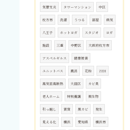
気管支炎
タワーマンション
中区
枚方市
洗濯
うつる
部屋
病気
八王子
ホットヨガ
スタジオ
ヨガ
施設
三重
中野区
大阪府枚方市
アスペルギルス
健康被害
ユニットバス
風呂
花粉
ZEH
高気密高断熱
大田区
カビ臭
老人ホーム
特別養護
微生物
引っ越し
賃貸
黒カビ
発生
見える化
横浜
愛知県
横浜市