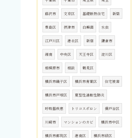
千葉県
千葉市
埼玉県
埼玉
藤沢市
文京区
基礎断熱住宅
新築
豊島区
摂津市
白癬菌
水虫
江戸川区
港北区
新宿
鎌倉市
湘南
中央区
天王寺区
淀川区
相模原市
相談
鶴見区
横浜市磯子区
横浜市青葉区
住宅被害
横浜市戸塚区
夏型性過敏性肺炎
呼吸器疾患
トリコスポロン
保戸谷区
川崎市
マンションのカビ
横浜市中区
横浜市都筑区
港南区
横浜市緑区