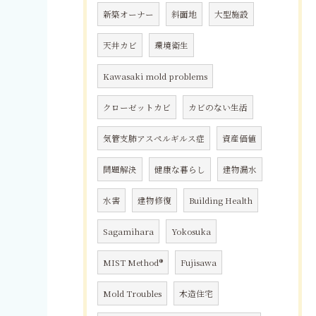
新築オーナー
斜面地
大型施設
天井カビ
環境衛生
Kawasaki mold problems
クローゼットカビ
カビのない生活
気管支肺アスペルギルス症
資産価値
問題解決
健康な暮らし
建物漏水
水害
建物修復
Building Health
Sagamihara
Yokosuka
MIST Method®
Fujisawa
Mold Troubles
木造住宅