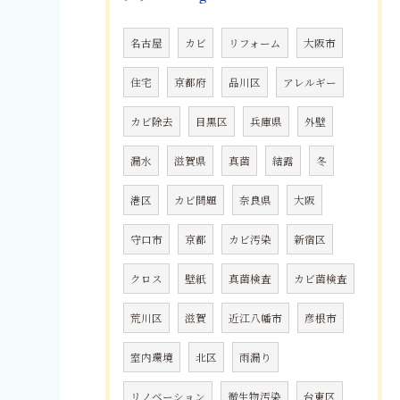
名古屋
カビ
リフォーム
大阪市
住宅
京都府
品川区
アレルギー
カビ除去
目黒区
兵庫県
外壁
漏水
滋賀県
真菌
結露
冬
港区
カビ問題
奈良県
大阪
守口市
京都
カビ汚染
新宿区
クロス
壁紙
真菌検査
カビ菌検査
荒川区
滋賀
近江八幡市
彦根市
室内環境
北区
雨漏り
リノベーション
微生物汚染
台東区