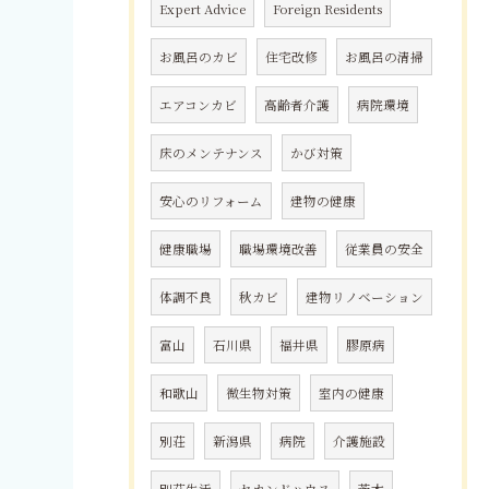
Expert Advice
Foreign Residents
お風呂のカビ
住宅改修
お風呂の清掃
エアコンカビ
高齢者介護
病院環境
床のメンテナンス
かび対策
安心のリフォーム
建物の健康
健康職場
職場環境改善
従業員の安全
体調不良
秋カビ
建物リノベーション
富山
石川県
福井県
膠原病
和歌山
微生物対策
室内の健康
別荘
新潟県
病院
介護施設