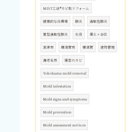
MIST工法®カビ取リフォーム
健康的な住環境
肺炎
過敏性肺炎
夏型過敏性肺炎
水没
保土ヶ谷区
宮津市
横須賀市
横須賀
建物管理
海老名市
寝室のカビ
Yokohama mold removal
Mold infestation
Mold signs and symptoms
Mold prevention
Mold assessment services