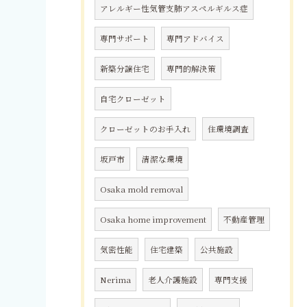
アレルギー性気管支肺アスペルギルス症
専門サポート
専門アドバイス
新築分譲住宅
専門的解決策
自宅クローゼット
クローゼットのお手入れ
住環境調査
坂戸市
清潔な環境
Osaka mold removal
Osaka home improvement
不動産管理
気密性能
住宅建築
公共施設
Nerima
老人介護施設
専門支援