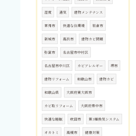
湿度
通気
建物メンテナンス
常滑市
快適な住環境
岩倉市
新城市
高浜市
建物カビ問題
弥富市
名古屋市中村区
名古屋市中川区
カビアレルギー
堺市
建物リフォーム
和歌山市
建物カビ
和歌山県
大阪府東大阪市
カビ取リフォーム
大阪府豊中市
快適な睡眠
吹田市
第3種換気システム
オカトミ
高槻市
健康対策