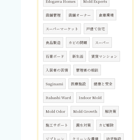
Edogawa Homes
Mold Experts
店舗管理
店舗オーナー
倉庫環境
スーパーマーケット
戸建て住宅
食品製造
カビの問題
スーパー
石膏ボード
新生活
賃貸マンション
入居者の苦情
管理者の相談
Suginami
医療施設
健康と安全
Itabashi Ward
Indoor Mold
Mold Odor
Mold Growth
解決策
施工サポート
漏水対策
カビ駆除
ジプトーン
クリーンな環境
幼児施設