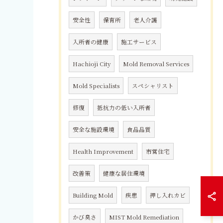
安全性
保育所
老人介護
入所者の健康
施工サービス
Hachioji City
Mold Removal Services
Mold Specialists
スペシャリスト
修復
抵抗力の低い入所者
安全な施設環境
食品品質
Health Improvement
市営住宅
改善策
健康な居住環境
Building Mold
疾患
押し入れカビ
かび臭さ
MIST Mold Remediation