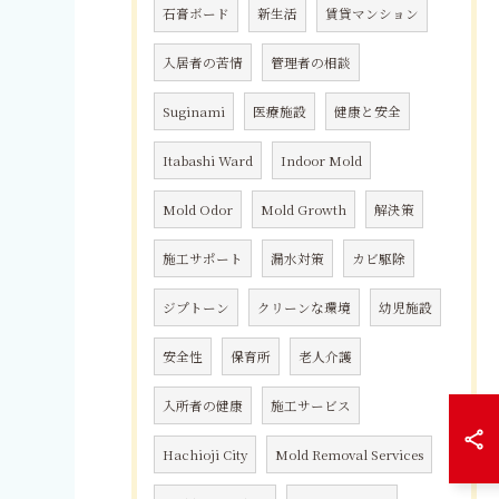
石膏ボード
新生活
賃貸マンション
入居者の苦情
管理者の相談
Suginami
医療施設
健康と安全
Itabashi Ward
Indoor Mold
Mold Odor
Mold Growth
解決策
施工サポート
漏水対策
カビ駆除
ジプトーン
クリーンな環境
幼児施設
安全性
保育所
老人介護
入所者の健康
施工サービス
Hachioji City
Mold Removal Services