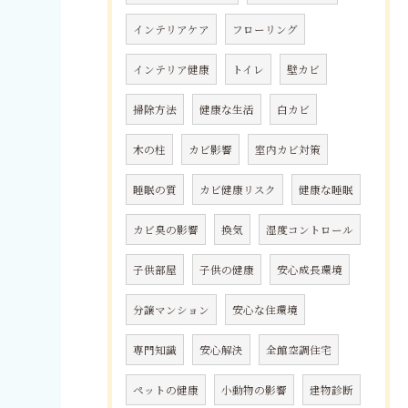
インテリアケア
フローリング
インテリア健康
トイレ
壁カビ
掃除方法
健康な生活
白カビ
木の柱
カビ影響
室内カビ対策
睡眠の質
カビ健康リスク
健康な睡眠
カビ臭の影響
換気
湿度コントロール
子供部屋
子供の健康
安心成長環境
分譲マンション
安心な住環境
専門知識
安心解決
全館空調住宅
ペットの健康
小動物の影響
建物診断