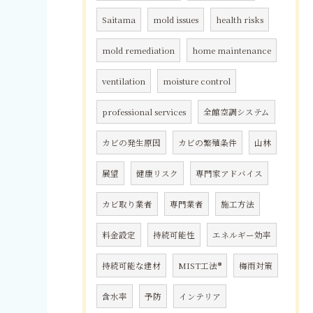
Saitama
mold issues
health risks
mold remediation
home maintenance
ventilation
moisture control
professional services
全館空調システム
カビの発生原因
カビの繁殖条件
山林
展望
健康リスク
専門家アドバイス
カビ取り業者
専門業者
施工方法
料金設定
持続可能性
エネルギー効率
持続可能な建材
MIST工法®
梅雨対策
含水率
予防
インテリア