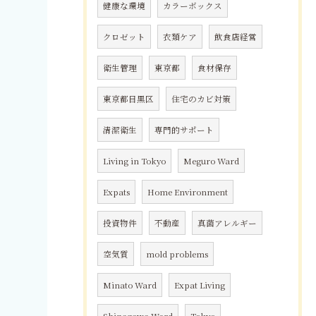
健康な環境
カラーボックス
クロゼット
衣類ケア
飲食店経営
衛生管理
東京都
食材保存
東京都目黒区
住宅のカビ対策
清潔衛生
専門的サポート
Living in Tokyo
Meguro Ward
Expats
Home Environment
投資物件
不動産
真菌アレルギー
空気質
mold problems
Minato Ward
Expat Living