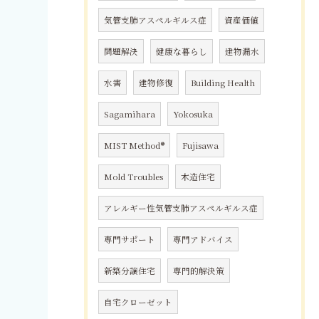
気管支肺アスペルギルス症
資産価値
問題解決
健康な暮らし
建物漏水
水害
建物修復
Building Health
Sagamihara
Yokosuka
MIST Method®
Fujisawa
Mold Troubles
木造住宅
アレルギー性気管支肺アスペルギルス症
専門サポート
専門アドバイス
新築分譲住宅
専門的解決策
自宅クローゼット