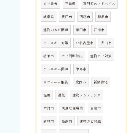
カビ業者
三重県
専門家のアドバイス
岐阜県
豊田市
西尾市
稲沢市
建物のカビ問題
半田市
江南市
アレルギー対策
北名古屋市
犬山市
清須市
カビ問題解決
建物カビ対策
アレルギー問題
津島市
リフォーム相談
愛西市
新築住宅
湿度
通気
建物メンテナンス
常滑市
快適な住環境
岩倉市
新城市
高浜市
建物カビ問題