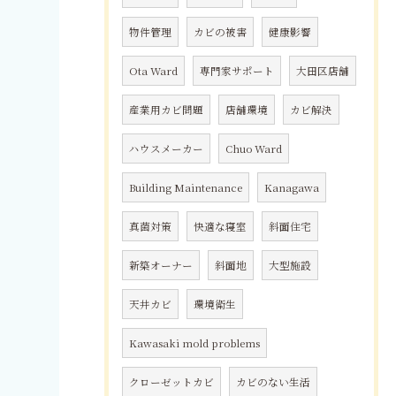
物件管理
カビの被害
健康影響
Ota Ward
専門家サポート
大田区店舗
産業用カビ問題
店舗環境
カビ解決
ハウスメーカー
Chuo Ward
Building Maintenance
Kanagawa
真菌対策
快適な寝室
斜面住宅
新築オーナー
斜面地
大型施設
天井カビ
環境衛生
Kawasaki mold problems
クローゼットカビ
カビのない生活