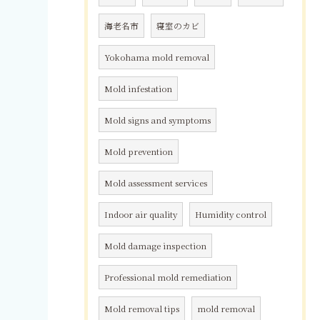
海老名市
寝室のカビ
Yokohama mold removal
Mold infestation
Mold signs and symptoms
Mold prevention
Mold assessment services
Indoor air quality
Humidity control
Mold damage inspection
Professional mold remediation
Mold removal tips
mold removal