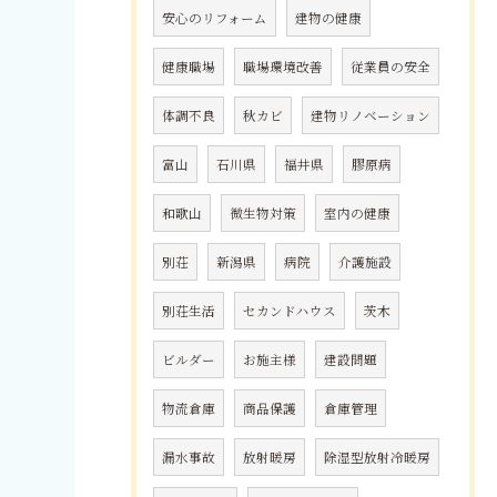
安心のリフォーム
建物の健康
健康職場
職場環境改善
従業員の安全
体調不良
秋カビ
建物リノベーション
富山
石川県
福井県
膠原病
和歌山
微生物対策
室内の健康
別荘
新潟県
病院
介護施設
別荘生活
セカンドハウス
茨木
ビルダー
お施主様
建設問題
物流倉庫
商品保護
倉庫管理
漏水事故
放射暖房
除湿型放射冷暖房