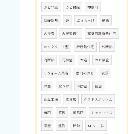
カビ発生
カビ掃除
神奈川
基礎断熱
畳
ぶっちゃけ
動画
古民家
古民家再生
高気密高断熱住宅
コンクリート壁
床断熱住宅
外断熱
内断熱
花粉症
木造
カビ検査
リフォーム業者
室内のカビ
衣類
除菌
取り方
予防法
住居
食品工場
飲食店
クラドスポリウム
布団
原因
練馬区
シックハウス
家屋
建物
断熱
MIST工法