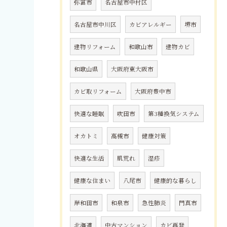
弥富市
名古屋市中村区
名古屋市中川区
カビアレルギー
堺市
建物リフォーム
和歌山市
建物カビ
和歌山県
大阪府東大阪市
カビ取リフォーム
大阪府豊中市
快適な睡眠
吹田市
第3種換気システム
オカトミ
高槻市
健康対策
快適な生活
肌荒れ
湿疹
健康な住まい
八尾市
健康的な暮らし
岸和田市
和泉市
急性肺炎
門真市
北海道
中古マンション
カビ再発