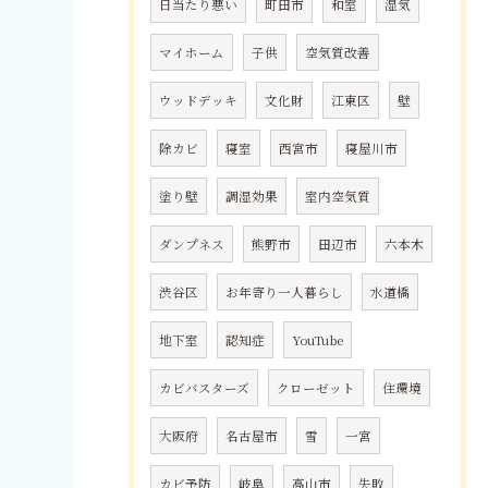
日当たり悪い
町田市
和室
湿気
マイホーム
子供
空気質改善
ウッドデッキ
文化財
江東区
壁
除カビ
寝室
西宮市
寝屋川市
塗り壁
調湿効果
室内空気質
ダンプネス
熊野市
田辺市
六本木
渋谷区
お年寄り一人暮らし
水道橋
地下室
認知症
YouTube
カビバスターズ
クローゼット
住環境
大阪府
名古屋市
雪
一宮
カビ予防
岐阜
高山市
失敗