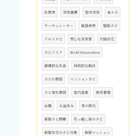
松原市
空気循環
室内空気
省エネ
サーキュレーター
富田林市
壁紙カビ
クロスカビ
安心な空気質
欠陥住宅
カビリスク
Mold Renovation
健康的な生活
持続的な解決
カビの原因
マンションカビ
カビ発生原因
室内湿度
換気管理
台風
お盆休み
家の防災
新築カビ問題
引っ越し後のカビ
新築住宅のカビ対策
新築マンション