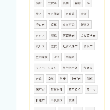
漏水
滋賀県
真菌
結露
冬
港区
カビ問題
奈良県
大阪
守口市
京都
カビ汚染
新宿区
クロス
壁紙
真菌検査
カビ菌検査
荒川区
滋賀
近江八幡市
彦根市
室内環境
北区
雨漏り
リノベーション
微生物汚染
台東区
奈良
空気
健康
神戸市
関東
瀬戸市
賃貸物件
費用負担
豊中市
日進市
千代田区
玄関