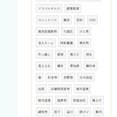
アスペルギルス
健康被害
ユニットバス
風呂
花粉
ZEH
高気密高断熱
大田区
カビ臭
老人ホーム
特別養護
微生物
引っ越し
賃貸
黒カビ
発生
見える化
横浜
愛知県
横浜市
春
松本市
長野県
水分活性
出窓
兵庫県西宮市
相対湿度
絶対湿度
田原市
世田谷区
棟上げ
調布市
地下
品川
防カビ
都内