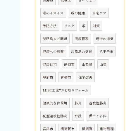
熱海市
板橋区
さいたま市
喉のイガイガ
喉の健康
自宅ケア
予防方法
リスク
喉
対策
淡路島カビ問題
湿度管理
建物の通気
健康への影響
淡路島の気候
八王子市
健康住宅
静岡市
山梨県
山梨
甲府市
青梅市
住宅改善
MIST工法®カビ取リフォーム
健康的な住環境
肺炎
過敏性肺炎
夏型過敏性肺炎
水没
保土ヶ谷区
宮津市
横須賀市
横須賀
建物管理