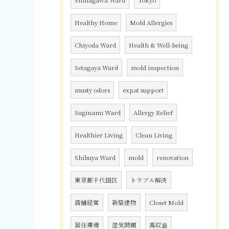
Shinagawa Ward
Tokyo
Healthy Home
Mold Allergies
Chiyoda Ward
Health & Well-being
Setagaya Ward
mold inspection
musty odors
expat support
Suginami Ward
Allergy Relief
Healthier Living
Clean Living
Shibuya Ward
mold
renovation
東京都千代田区
トラブル解決
店舗経営
新築建物
Closet Mold
居住環境
湿気問題
高収益