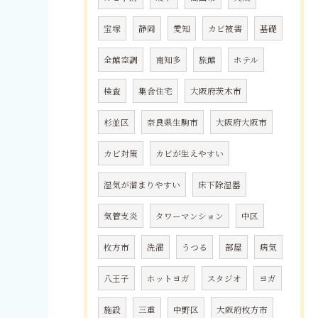
宝塚
静岡
愛知
カビ被害
基礎
全館空調
南知多
旅館
ホテル
検査
集合住宅
大阪府茨木市
杉並区
奈良県生駒市
大阪府大阪市
カビ対策
カビが生えやすい
湿気が溜まりやすい
床下除湿器
気管支炎
タワーマンション
中区
枚方市
洗濯
うつる
部屋
病気
八王子
ホットヨガ
スタジオ
ヨガ
施設
三重
中野区
大阪府枚方市