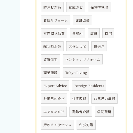
防カビ対策
倉庫カビ
保管物管理
倉庫リフォーム
店舗改装
室内空気品質
事務所
店舗
自宅
線状降水帯
天候とカビ
快適さ
賃貸住宅
マンションリフォーム
商業施設
Tokyo Living
Expert Advice
Foreign Residents
お風呂のカビ
住宅改修
お風呂の清掃
エアコンカビ
高齢者介護
病院環境
床のメンテナンス
かび対策