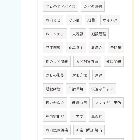
プロのアドバイス
カビの除去
室内カビ
ばい菌
細菌
ウイルス
ホームケア
大統領
施設管理
健康環境
食品安全
清潔さ
予防策
夏のカビ問題
カビ対策方法
健康問題
カビの影響
対策方法
戸建
隠蔽配管
生活環境
快適な住まい
目のかゆみ
健康な目
アレルギー予防
専門家相談
生物学
真菌症
室内空気汚染
神奈川県川崎市