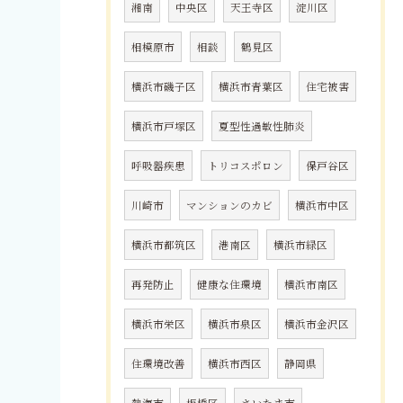
湘南
中央区
天王寺区
淀川区
相模原市
相談
鶴見区
横浜市磯子区
横浜市青葉区
住宅被害
横浜市戸塚区
夏型性過敏性肺炎
呼吸器疾患
トリコスポロン
保戸谷区
川崎市
マンションのカビ
横浜市中区
横浜市都筑区
港南区
横浜市緑区
再発防止
健康な住環境
横浜市南区
横浜市栄区
横浜市泉区
横浜市金沢区
住環境改善
横浜市西区
静岡県