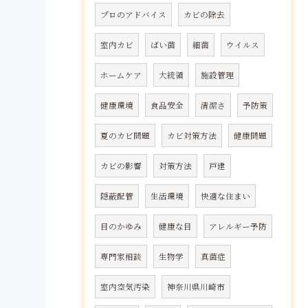
プロのアドバイス
カビの除去
室内カビ
ばい菌
細菌
ウイルス
ホームケア
大統領
施設管理
健康環境
食品安全
清潔さ
予防策
夏のカビ問題
カビ対策方法
健康問題
カビの影響
対策方法
戸建
隠蔽配管
生活環境
快適な住まい
目のかゆみ
健康な目
アレルギー予防
専門家相談
生物学
真菌症
室内空気汚染
神奈川県川崎市