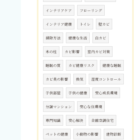
インテリアケア
フローリング
インテリア健康
トイレ
壁カビ
掃除方法
健康な生活
白カビ
木の柱
カビ影響
室内カビ対策
睡眠の質
カビ健康リスク
健康な睡眠
カビ臭の影響
換気
湿度コントロール
子供部屋
子供の健康
安心成長環境
分譲マンション
安心な住環境
専門知識
安心解決
全館空調住宅
ペットの健康
小動物の影響
建物診断