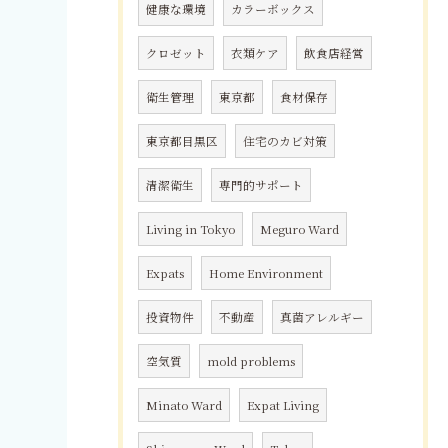
健康な環境
カラーボックス
クロゼット
衣類ケア
飲食店経営
衛生管理
東京都
食材保存
東京都目黒区
住宅のカビ対策
清潔衛生
専門的サポート
Living in Tokyo
Meguro Ward
Expats
Home Environment
投資物件
不動産
真菌アレルギー
空気質
mold problems
Minato Ward
Expat Living