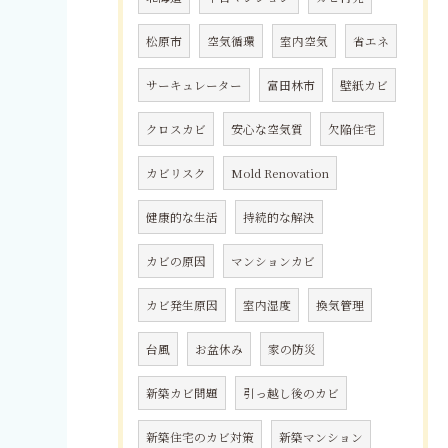
松原市
空気循環
室内空気
省エネ
サーキュレーター
富田林市
壁紙カビ
クロスカビ
安心な空気質
欠陥住宅
カビリスク
Mold Renovation
健康的な生活
持続的な解決
カビの原因
マンションカビ
カビ発生原因
室内湿度
換気管理
台風
お盆休み
家の防災
新築カビ問題
引っ越し後のカビ
新築住宅のカビ対策
新築マンション