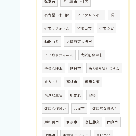
弥富市
名古屋市中村区
名古屋市中川区
カビアレルギー
堺市
建物リフォーム
和歌山市
建物カビ
和歌山県
大阪府東大阪市
カビ取リフォーム
大阪府豊中市
快適な睡眠
吹田市
第3種換気システム
オカトミ
高槻市
健康対策
快適な生活
肌荒れ
湿疹
健康な住まい
八尾市
健康的な暮らし
岸和田市
和泉市
急性肺炎
門真市
北海道
中古マンション
カビ再発