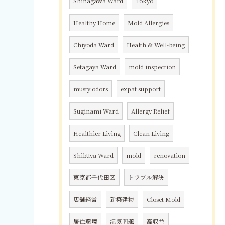
Shinagawa Ward
Tokyo
Healthy Home
Mold Allergies
Chiyoda Ward
Health & Well-being
Setagaya Ward
mold inspection
musty odors
expat support
Suginami Ward
Allergy Relief
Healthier Living
Clean Living
Shibuya Ward
mold
renovation
東京都千代田区
トラブル解決
店舗経営
新築建物
Closet Mold
居住環境
湿気問題
高収益