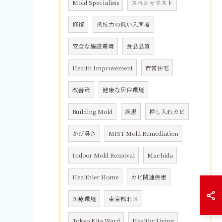
Mold Specialists
スペシャリスト
修復
抵抗力の低い入所者
安全な施設環境
食品品質
Health Improvement
市営住宅
改善策
健康な居住環境
Building Mold
疾患
押し入れカビ
かび臭さ
MIST Mold Remediation
Indoor Mold Removal
Machida
Healthier Home
カビ関連疾患
医療環境
東京都北区
Tokyo Kita Ward
Healthy Living