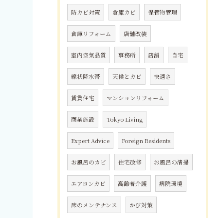
防カビ対策
倉庫カビ
保管物管理
倉庫リフォーム
店舗改装
室内空気品質
事務所
店舗
自宅
線状降水帯
天候とカビ
快適さ
賃貸住宅
マンションリフォーム
商業施設
Tokyo Living
Expert Advice
Foreign Residents
お風呂のカビ
住宅改修
お風呂の清掃
エアコンカビ
高齢者介護
病院環境
床のメンテナンス
かび対策