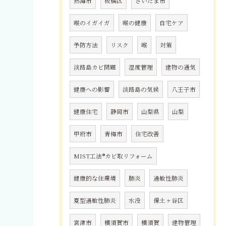
熱海市
板橋区
さいたま市
喉のイガイガ
喉の健康
自宅ケア
予防方法
リスク
喉
対策
淡路島カビ問題
湿度管理
建物の通気
健康への影響
淡路島の気候
八王子市
健康住宅
静岡市
山梨県
山梨
甲府市
青梅市
住宅改善
MIST工法®カビ取リフォーム
健康的な住環境
肺炎
過敏性肺炎
夏型過敏性肺炎
水没
保土ヶ谷区
宮津市
横須賀市
横須賀
建物管理