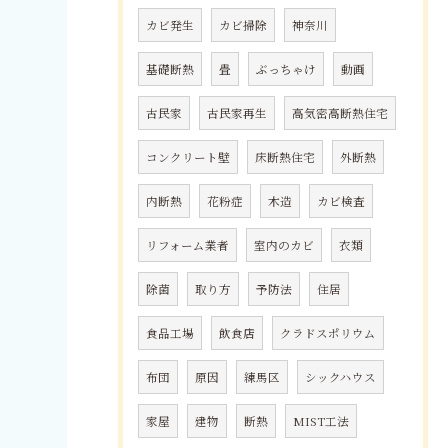
カビ発生
カビ掃除
神奈川
基礎断熱
畳
ぶっちゃけ
動画
古民家
古民家再生
高気密高断熱住宅
コンクリート壁
床断熱住宅
外断熱
内断熱
花粉症
木造
カビ検査
リフォーム業者
室内のカビ
衣類
除菌
取り方
予防法
住居
食品工場
飲食店
クラドスポリウム
布団
原因
練馬区
シックハウス
家屋
建物
断熱
MIST工法