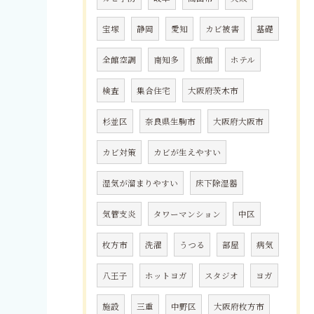
宝塚
静岡
愛知
カビ被害
基礎
全館空調
南知多
旅館
ホテル
検査
集合住宅
大阪府茨木市
杉並区
奈良県生駒市
大阪府大阪市
カビ対策
カビが生えやすい
湿気が溜まりやすい
床下除湿器
気管支炎
タワーマンション
中区
枚方市
洗濯
うつる
部屋
病気
八王子
ホットヨガ
スタジオ
ヨガ
施設
三重
中野区
大阪府枚方市