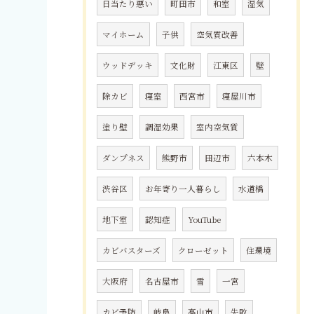
日当たり悪い
町田市
和室
湿気
マイホーム
子供
空気質改善
ウッドデッキ
文化財
江東区
壁
除カビ
寝室
西宮市
寝屋川市
塗り壁
調湿効果
室内空気質
ダンプネス
熊野市
田辺市
六本木
渋谷区
お年寄り一人暮らし
水道橋
地下室
認知症
YouTube
カビバスターズ
クローゼット
住環境
大阪府
名古屋市
雪
一宮
カビ予防
岐阜
高山市
失敗