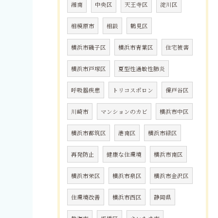
湘南
中央区
天王寺区
淀川区
相模原市
相談
鶴見区
横浜市磯子区
横浜市青葉区
住宅被害
横浜市戸塚区
夏型性過敏性肺炎
呼吸器疾患
トリコスポロン
保戸谷区
川崎市
マンションのカビ
横浜市中区
横浜市都筑区
港南区
横浜市緑区
再発防止
健康な住環境
横浜市南区
横浜市栄区
横浜市泉区
横浜市金沢区
住環境改善
横浜市西区
静岡県