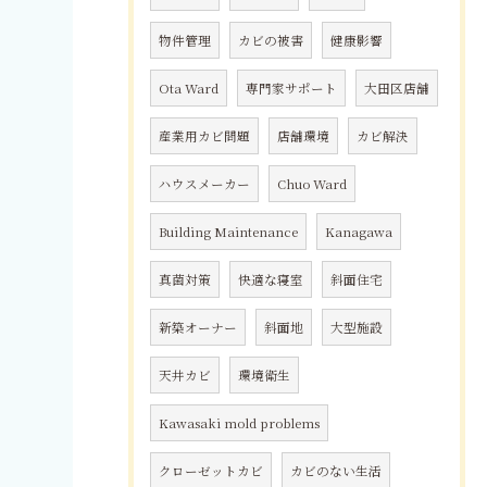
物件管理
カビの被害
健康影響
Ota Ward
専門家サポート
大田区店舗
産業用カビ問題
店舗環境
カビ解決
ハウスメーカー
Chuo Ward
Building Maintenance
Kanagawa
真菌対策
快適な寝室
斜面住宅
新築オーナー
斜面地
大型施設
天井カビ
環境衛生
Kawasaki mold problems
クローゼットカビ
カビのない生活