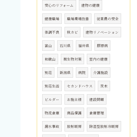
安心のリフォーム
建物の健康
健康職場
職場環境改善
従業員の安全
体調不良
秋カビ
建物リノベーション
富山
石川県
福井県
膠原病
和歌山
微生物対策
室内の健康
別荘
新潟県
病院
介護施設
別荘生活
セカンドハウス
茨木
ビルダー
お施主様
建設問題
物流倉庫
商品保護
倉庫管理
漏水事故
放射暖房
除湿型放射冷暖房