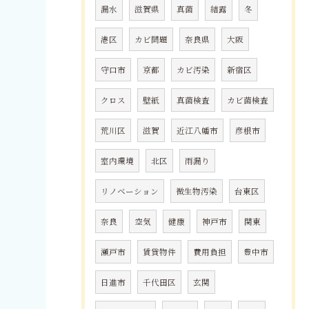
漏水
滋賀県
真菌
結露
冬
港区
カビ問題
奈良県
大阪
守口市
京都
カビ汚染
新宿区
クロス
壁紙
真菌検査
カビ菌検査
荒川区
滋賀
近江八幡市
彦根市
室内環境
北区
雨漏り
リノベーション
微生物汚染
台東区
奈良
空気
健康
神戸市
関東
瀬戸市
賃貸物件
費用負担
豊中市
日進市
千代田区
玄関