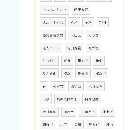
アスペルギルス
健康被害
ユニットバス
風呂
花粉
ZEH
高気密高断熱
大田区
カビ臭
老人ホーム
特別養護
微生物
引っ越し
賃貸
黒カビ
発生
見える化
横浜
愛知県
横浜市
春
松本市
長野県
水分活性
出窓
兵庫県西宮市
相対湿度
絶対湿度
田原市
世田谷区
棟上げ
調布市
地下
品川
防カビ
都内