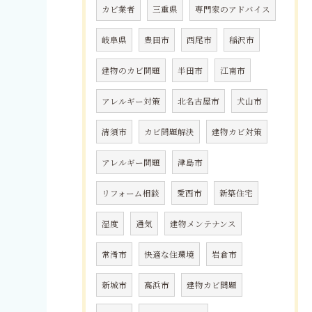
カビ業者
三重県
専門家のアドバイス
岐阜県
豊田市
西尾市
稲沢市
建物のカビ問題
半田市
江南市
アレルギー対策
北名古屋市
犬山市
清須市
カビ問題解決
建物カビ対策
アレルギー問題
津島市
リフォーム相談
愛西市
新築住宅
湿度
通気
建物メンテナンス
常滑市
快適な住環境
岩倉市
新城市
高浜市
建物カビ問題