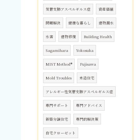
気管支肺アスペルギルス症
資産価値
問題解決
健康な暮らし
建物漏水
水害
建物修復
Building Health
Sagamihara
Yokosuka
MIST Method®
Fujisawa
Mold Troubles
木造住宅
アレルギー性気管支肺アスペルギルス症
専門サポート
専門アドバイス
新築分譲住宅
専門的解決策
自宅クローゼット