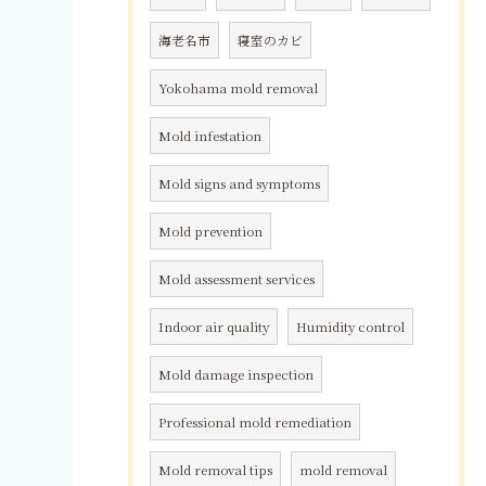
海老名市
寝室のカビ
Yokohama mold removal
Mold infestation
Mold signs and symptoms
Mold prevention
Mold assessment services
Indoor air quality
Humidity control
Mold damage inspection
Professional mold remediation
Mold removal tips
mold removal