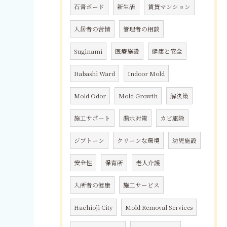
石膏ボード
新生活
賃貸マンション
入居者の苦情
管理者の相談
Suginami
医療施設
健康と安全
Itabashi Ward
Indoor Mold
Mold Odor
Mold Growth
解決策
施工サポート
漏水対策
カビ駆除
ジプトーン
クリーンな環境
幼児施設
安全性
保育所
老人介護
入所者の健康
施工サービス
Hachioji City
Mold Removal Services