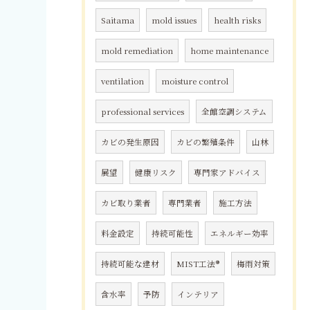
Saitama
mold issues
health risks
mold remediation
home maintenance
ventilation
moisture control
professional services
全館空調システム
カビの発生原因
カビの繁殖条件
山林
展望
健康リスク
専門家アドバイス
カビ取り業者
専門業者
施工方法
料金設定
持続可能性
エネルギー効率
持続可能な建材
MIST工法®
梅雨対策
含水率
予防
インテリア