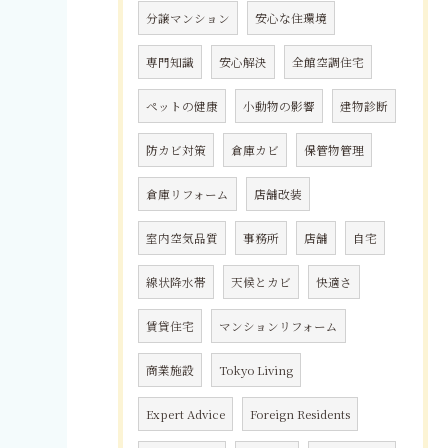
分譲マンション
安心な住環境
専門知識
安心解決
全館空調住宅
ペットの健康
小動物の影響
建物診断
防カビ対策
倉庫カビ
保管物管理
倉庫リフォーム
店舗改装
室内空気品質
事務所
店舗
自宅
線状降水帯
天候とカビ
快適さ
賃貸住宅
マンションリフォーム
商業施設
Tokyo Living
Expert Advice
Foreign Residents