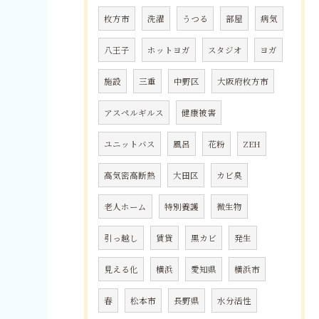
枚方市
洗濯
うつる
部屋
病気
八王子
ホットヨガ
スタジオ
ヨガ
施設
三重
中野区
大阪府枚方市
アスペルギルス
健康被害
ユニットバス
風呂
花粉
ZEH
高気密高断熱
大田区
カビ臭
老人ホーム
特別養護
微生物
引っ越し
賃貸
黒カビ
発生
見える化
横浜
愛知県
横浜市
春
松本市
長野県
水分活性