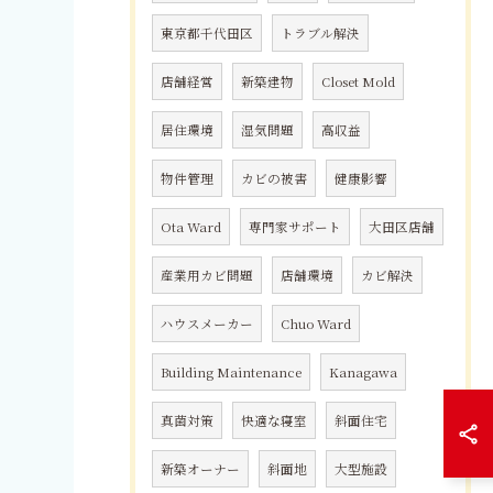
東京都千代田区
トラブル解決
店舗経営
新築建物
Closet Mold
居住環境
湿気問題
高収益
物件管理
カビの被害
健康影響
Ota Ward
専門家サポート
大田区店舗
産業用カビ問題
店舗環境
カビ解決
ハウスメーカー
Chuo Ward
Building Maintenance
Kanagawa
真菌対策
快適な寝室
斜面住宅
新築オーナー
斜面地
大型施設