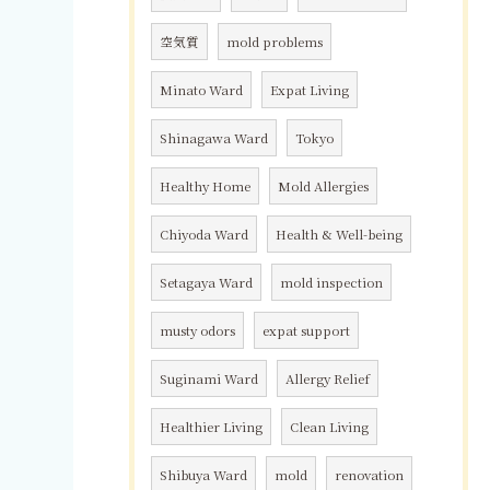
空気質
mold problems
Minato Ward
Expat Living
Shinagawa Ward
Tokyo
Healthy Home
Mold Allergies
Chiyoda Ward
Health & Well-being
Setagaya Ward
mold inspection
musty odors
expat support
Suginami Ward
Allergy Relief
Healthier Living
Clean Living
Shibuya Ward
mold
renovation