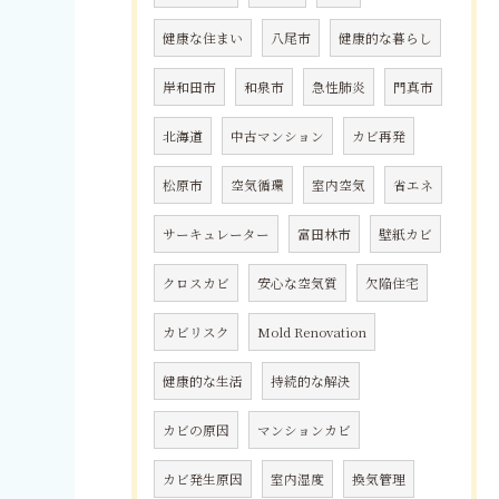
健康な住まい
八尾市
健康的な暮らし
岸和田市
和泉市
急性肺炎
門真市
北海道
中古マンション
カビ再発
松原市
空気循環
室内空気
省エネ
サーキュレーター
富田林市
壁紙カビ
クロスカビ
安心な空気質
欠陥住宅
カビリスク
Mold Renovation
健康的な生活
持続的な解決
カビの原因
マンションカビ
カビ発生原因
室内湿度
換気管理