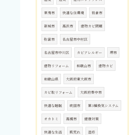
常滑市
快適な住環境
岩倉市
新城市
高浜市
建物カビ問題
弥富市
名古屋市中村区
名古屋市中川区
カビアレルギー
堺市
建物リフォーム
和歌山市
建物カビ
和歌山県
大阪府東大阪市
カビ取リフォーム
大阪府豊中市
快適な睡眠
吹田市
第3種換気システム
オカトミ
高槻市
健康対策
快適な生活
肌荒れ
湿疹