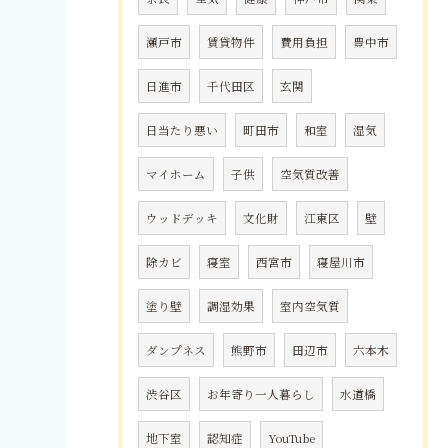
瀬戸市
賃貸物件
費用負担
豊中市
日進市
千代田区
玄関
日当たり悪い
町田市
和室
湿気
マイホーム
子供
空気質改善
ウッドデッキ
文化財
江東区
壁
除カビ
寝室
西宮市
寝屋川市
塗り壁
調湿効果
室内空気質
ダンプネス
熊野市
田辺市
六本木
渋谷区
お年寄り一人暮らし
水道橋
地下室
認知症
YouTube