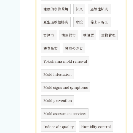
健康的な住環境
肺炎
過敏性肺炎
夏型過敏性肺炎
水没
保土ヶ谷区
宮津市
横須賀市
横須賀
建物管理
海老名市
寝室のカビ
Yokohama mold removal
Mold infestation
Mold signs and symptoms
Mold prevention
Mold assessment services
Indoor air quality
Humidity control