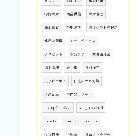
ビルダー
お施主様
建設問題
物流倉庫
商品保護
倉庫管理
漏水事故
放射暖房
除湿型放射冷暖房
健康な環境
カラーボックス
クロゼット
衣類ケア
飲食店経営
衛生管理
東京都
食材保存
東京都目黒区
住宅のカビ対策
清潔衛生
専門的サポート
Living in Tokyo
Meguro Ward
Expats
Home Environment
投資物件
不動産
真菌アレルギー