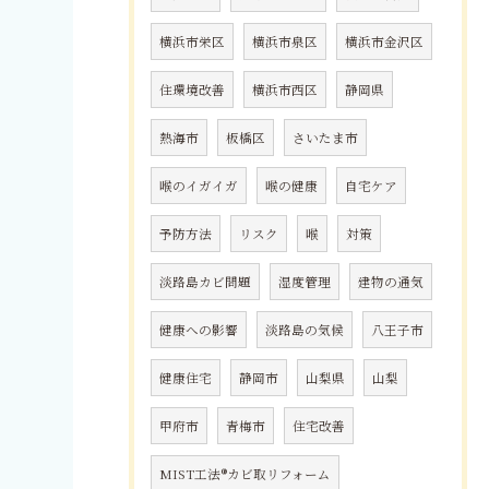
横浜市栄区
横浜市泉区
横浜市金沢区
住環境改善
横浜市西区
静岡県
熱海市
板橋区
さいたま市
喉のイガイガ
喉の健康
自宅ケア
予防方法
リスク
喉
対策
淡路島カビ問題
湿度管理
建物の通気
健康への影響
淡路島の気候
八王子市
健康住宅
静岡市
山梨県
山梨
甲府市
青梅市
住宅改善
MIST工法®カビ取リフォーム