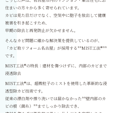
こうした声は、名古屋市内のマンション・集合住宅にお
住まいの方々から多く寄せられています。
カビは見た目だけでなく、空気中に胞子を放出して健康
被害を引き起こすため、
早期の除去と再発防止が欠かせません。
そんなカビ問題に確かな解決策を提供しているのが、
「カビ取リフォーム名古屋」が採用する**MIST工法®**
です。
MIST工法®の特長：建材を傷つけずに、内部のカビまで
浸透除去
MIST工法®は、超微粒子のミストを使用した革新的な浸
透型除カビ技術です。
従来の漂白剤や擦り洗いでは届かなかった**壁内部のカ
ビの根（菌糸）**までしっかり除去でき、