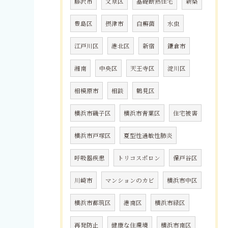
藤沢市
文京区
基礎断熱住宅
新築
豊島区
摂津市
白癬菌
水虫
江戸川区
港北区
新宿
鎌倉市
湘南
中央区
天王寺区
淀川区
相模原市
相談
鶴見区
横浜市磯子区
横浜市青葉区
住宅被害
横浜市戸塚区
夏型性過敏性肺炎
呼吸器疾患
トリコスポロン
保戸谷区
川崎市
マンションのカビ
横浜市中区
横浜市都筑区
港南区
横浜市緑区
再発防止
健康な住環境
横浜市南区