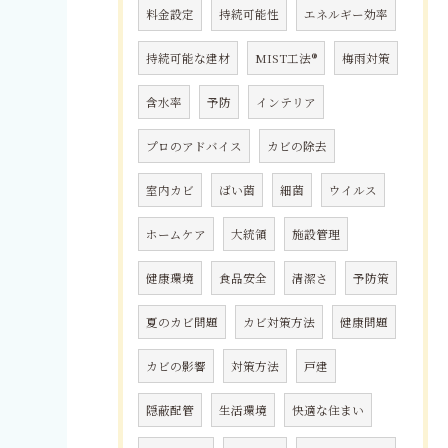
料金設定
持続可能性
エネルギー効率
持続可能な建材
MIST工法®
梅雨対策
含水率
予防
インテリア
プロのアドバイス
カビの除去
室内カビ
ばい菌
細菌
ウイルス
ホームケア
大統領
施設管理
健康環境
食品安全
清潔さ
予防策
夏のカビ問題
カビ対策方法
健康問題
カビの影響
対策方法
戸建
隠蔽配管
生活環境
快適な住まい