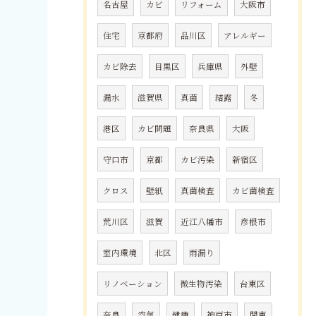
名古屋
カビ
リフォーム
大阪市
住宅
京都府
品川区
アレルギー
カビ除去
目黒区
兵庫県
外壁
漏水
滋賀県
真菌
結露
冬
港区
カビ問題
奈良県
大阪
守口市
京都
カビ汚染
新宿区
クロス
壁紙
真菌検査
カビ菌検査
荒川区
滋賀
近江八幡市
彦根市
室内環境
北区
雨漏り
リノベーション
微生物汚染
台東区
奈良
空気
健康
神戸市
関東