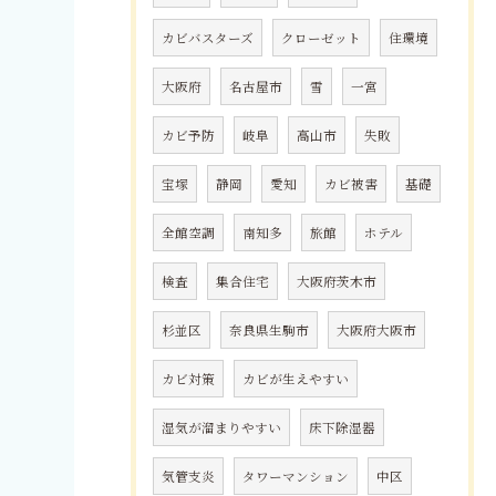
カビバスターズ
クローゼット
住環境
大阪府
名古屋市
雪
一宮
カビ予防
岐阜
高山市
失敗
宝塚
静岡
愛知
カビ被害
基礎
全館空調
南知多
旅館
ホテル
検査
集合住宅
大阪府茨木市
杉並区
奈良県生駒市
大阪府大阪市
カビ対策
カビが生えやすい
湿気が溜まりやすい
床下除湿器
気管支炎
タワーマンション
中区