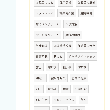
お風呂のカビ
住宅改修
お風呂の清掃
エアコンカビ
高齢者介護
病院環境
床のメンテナンス
かび対策
安心のリフォーム
建物の健康
健康職場
職場環境改善
従業員の安全
体調不良
秋カビ
建物リノベーション
富山
石川県
福井県
膠原病
和歌山
微生物対策
室内の健康
別荘
新潟県
病院
介護施設
別荘生活
セカンドハウス
茨木