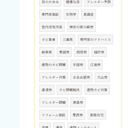
目のかゆみ
健康な目
アレルギー予防
専門家相談
生物学
真菌症
室内空気汚染
神奈川県川崎市
カビ業者
三重県
専門家のアドバイス
岐阜県
豊田市
西尾市
稲沢市
建物のカビ問題
半田市
江南市
アレルギー対策
北名古屋市
犬山市
清須市
カビ問題解決
建物カビ対策
アレルギー問題
津島市
リフォーム相談
愛西市
新築住宅
湿度
通気
建物メンテナンス