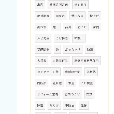
出窓
兵庫県西宮市
相対湿度
絶対湿度
田原市
世田谷区
棟上げ
調布市
地下
品川
防カビ
都内
カビ発生
カビ掃除
神奈川
基礎断熱
畳
ぶっちゃけ
動画
古民家
古民家再生
高気密高断熱住宅
コンクリート壁
床断熱住宅
外断熱
内断熱
花粉症
木造
カビ検査
リフォーム業者
室内のカビ
衣類
除菌
取り方
予防法
住居