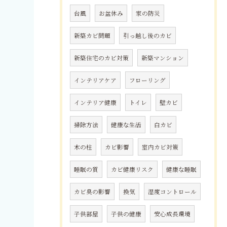
台風
お盆休み
家の防災
新築カビ問題
引っ越し後のカビ
新築住宅のカビ対策
新築マンション
インテリアケア
フローリング
インテリア健康
トイレ
壁カビ
掃除方法
健康な生活
白カビ
木の柱
カビ影響
室内カビ対策
睡眠の質
カビ健康リスク
健康な睡眠
カビ臭の影響
換気
湿度コントロール
子供部屋
子供の健康
安心成長環境