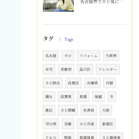
名古屋市でカビ臭にお困りの方へ｜原因を根本解決するカビ取り・防カビ対策とは
タグ
Tags
名古屋
カビ
リフォーム
大阪市
住宅
京都府
品川区
アレルギー
カビ除去
目黒区
兵庫県
外壁
漏水
滋賀県
真菌
結露
冬
港区
カビ問題
奈良県
大阪
守口市
京都
カビ汚染
新宿区
クロス
壁紙
真菌検査
カビ菌検査