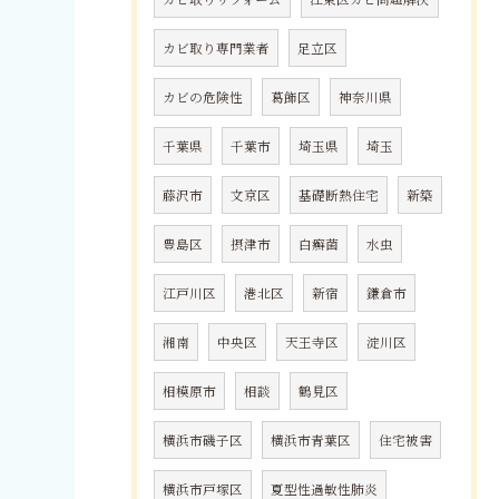
カビ取り専門業者
足立区
カビの危険性
葛飾区
神奈川県
千葉県
千葉市
埼玉県
埼玉
藤沢市
文京区
基礎断熱住宅
新築
豊島区
摂津市
白癬菌
水虫
江戸川区
港北区
新宿
鎌倉市
湘南
中央区
天王寺区
淀川区
相模原市
相談
鶴見区
横浜市磯子区
横浜市青葉区
住宅被害
横浜市戸塚区
夏型性過敏性肺炎