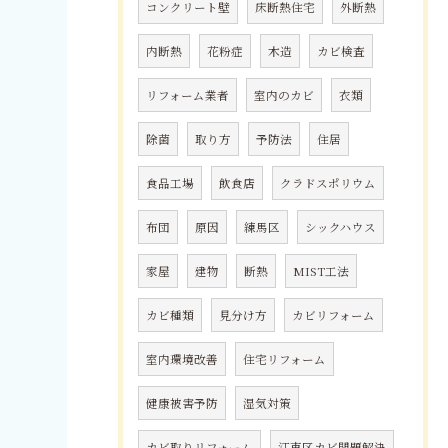
コンクリート壁
床断熱住宅
外断熱
内断熱
花粉症
木造
カビ検査
リフォーム業者
室内のカビ
衣類
除菌
取り方
予防法
住居
食品工場
飲食店
クラドスポリウム
布団
原因
練馬区
シックハウス
家屋
建物
断熱
MIST工法
カビ種類
見分け方
カビリフォーム
室内環境改善
住宅リフォーム
健康被害予防
湿気対策
カビ取りリフォーム
江東区カビ問題解決