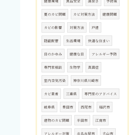
健康環境
食品安全
清潔さ
予防策
夏のカビ問題
カビ対策方法
健康問題
カビの影響
対策方法
戸建
隠蔽配管
生活環境
快適な住まい
目のかゆみ
健康な目
アレルギー予防
専門家相談
生物学
真菌症
室内空気汚染
神奈川県川崎市
カビ業者
三重県
専門家のアドバイス
岐阜県
豊田市
西尾市
稲沢市
建物のカビ問題
半田市
江南市
アレルギー対策
北名古屋市
犬山市