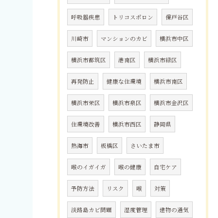
呼吸器疾患
トリコスポロン
保戸谷区
川崎市
マンションのカビ
横浜市中区
横浜市都筑区
港南区
横浜市緑区
再発防止
健康な住環境
横浜市南区
横浜市栄区
横浜市泉区
横浜市金沢区
住環境改善
横浜市西区
静岡県
熱海市
板橋区
さいたま市
喉のイガイガ
喉の健康
自宅ケア
予防方法
リスク
喉
対策
淡路島カビ問題
湿度管理
建物の通気