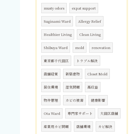
musty odors
expat support
Suginami Ward
Allergy Relief
Healthier Living
Clean Living
Shibuya Ward
mold
renovation
東京都千代田区
トラブル解決
店舗経営
新築建物
Closet Mold
居住環境
湿気問題
高収益
物件管理
カビの被害
健康影響
Ota Ward
専門家サポート
大田区店舗
産業用カビ問題
店舗環境
カビ解決