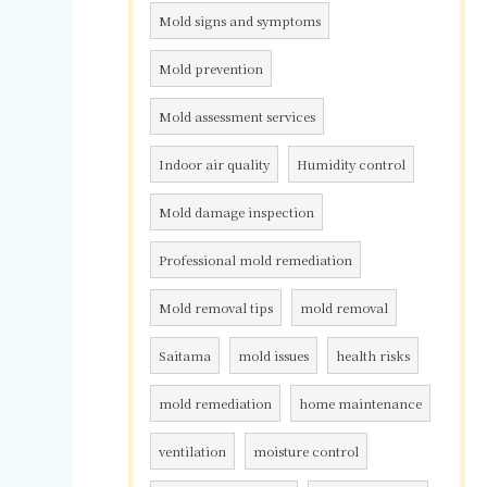
Mold signs and symptoms
Mold prevention
Mold assessment services
Indoor air quality
Humidity control
Mold damage inspection
Professional mold remediation
Mold removal tips
mold removal
Saitama
mold issues
health risks
mold remediation
home maintenance
ventilation
moisture control