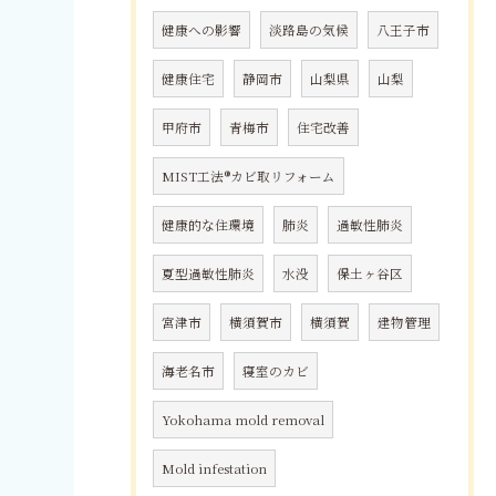
健康への影響
淡路島の気候
八王子市
健康住宅
静岡市
山梨県
山梨
甲府市
青梅市
住宅改善
MIST工法®カビ取リフォーム
健康的な住環境
肺炎
過敏性肺炎
夏型過敏性肺炎
水没
保土ヶ谷区
宮津市
横須賀市
横須賀
建物管理
海老名市
寝室のカビ
Yokohama mold removal
Mold infestation