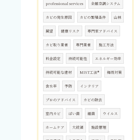
professional services
全館空調システム
カビの発生原因
カビの繁殖条件
山林
展望
健康リスク
専門家アドバイス
カビ取り業者
専門業者
施工方法
料金設定
持続可能性
エネルギー効率
持続可能な建材
MIST工法®
梅雨対策
含水率
予防
インテリア
プロのアドバイス
カビの除去
室内カビ
ばい菌
細菌
ウイルス
ホームケア
大統領
施設管理