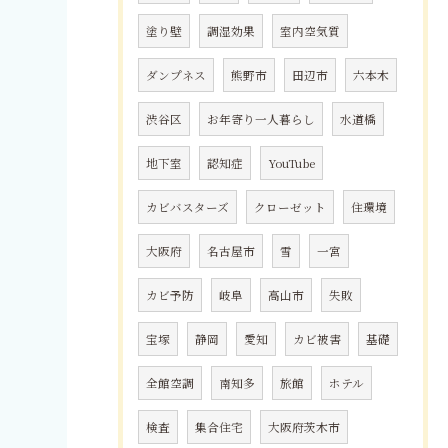
塗り壁
調湿効果
室内空気質
ダンプネス
熊野市
田辺市
六本木
渋谷区
お年寄り一人暮らし
水道橋
地下室
認知症
YouTube
カビバスターズ
クローゼット
住環境
大阪府
名古屋市
雪
一宮
カビ予防
岐阜
高山市
失敗
宝塚
静岡
愛知
カビ被害
基礎
全館空調
南知多
旅館
ホテル
検査
集合住宅
大阪府茨木市