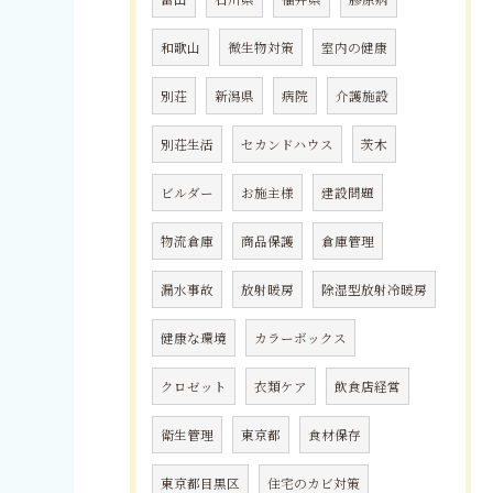
和歌山
微生物対策
室内の健康
別荘
新潟県
病院
介護施設
別荘生活
セカンドハウス
茨木
ビルダー
お施主様
建設問題
物流倉庫
商品保護
倉庫管理
漏水事故
放射暖房
除湿型放射冷暖房
健康な環境
カラーボックス
クロゼット
衣類ケア
飲食店経営
衛生管理
東京都
食材保存
東京都目黒区
住宅のカビ対策