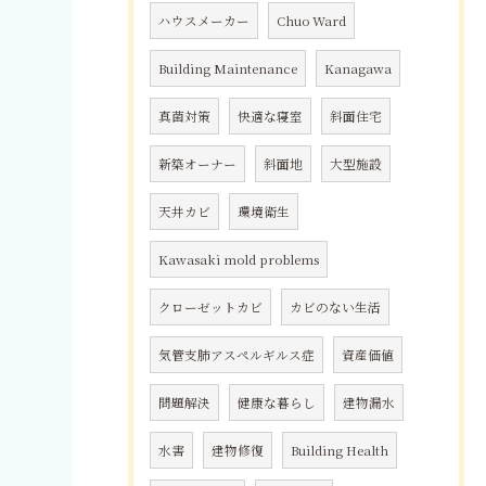
ハウスメーカー
Chuo Ward
Building Maintenance
Kanagawa
真菌対策
快適な寝室
斜面住宅
新築オーナー
斜面地
大型施設
天井カビ
環境衛生
Kawasaki mold problems
クローゼットカビ
カビのない生活
気管支肺アスペルギルス症
資産価値
問題解決
健康な暮らし
建物漏水
水害
建物修復
Building Health