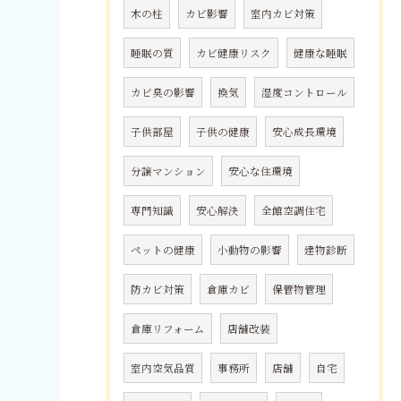
木の柱
カビ影響
室内カビ対策
睡眠の質
カビ健康リスク
健康な睡眠
カビ臭の影響
換気
湿度コントロール
子供部屋
子供の健康
安心成長環境
分譲マンション
安心な住環境
専門知識
安心解決
全館空調住宅
ペットの健康
小動物の影響
建物診断
防カビ対策
倉庫カビ
保管物管理
倉庫リフォーム
店舗改装
室内空気品質
事務所
店舗
自宅