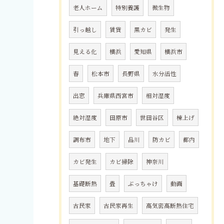
老人ホーム
特別養護
微生物
引っ越し
賃貸
黒カビ
発生
見える化
横浜
愛知県
横浜市
春
松本市
長野県
水分活性
出窓
兵庫県西宮市
相対湿度
絶対湿度
田原市
世田谷区
棟上げ
調布市
地下
品川
防カビ
都内
カビ発生
カビ掃除
神奈川
基礎断熱
畳
ぶっちゃけ
動画
古民家
古民家再生
高気密高断熱住宅