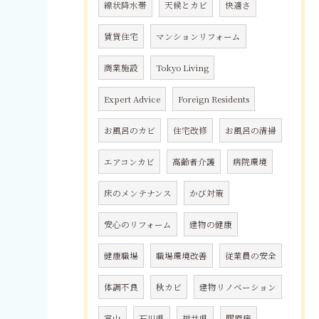
線状降水帯
天候とカビ
快適さ
賃貸住宅
マンションリフォーム
商業施設
Tokyo Living
Expert Advice
Foreign Residents
お風呂のカビ
住宅改修
お風呂の清掃
エアコンカビ
高齢者介護
病院環境
床のメンテナンス
かび対策
安心のリフォーム
建物の健康
健康職場
職場環境改善
従業員の安全
体調不良
秋カビ
建物リノベーション
富山
石川県
福井県
膠原病