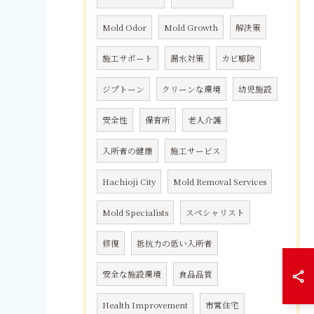
Mold Odor
Mold Growth
解決策
施工サポート
漏水対策
カビ駆除
ジプトーン
クリーンな環境
幼児施設
安全性
保育所
老人介護
入所者の健康
施工サービス
Hachioji City
Mold Removal Services
Mold Specialists
スペシャリスト
修復
抵抗力の低い入所者
安全な施設環境
食品品質
Health Improvement
市営住宅