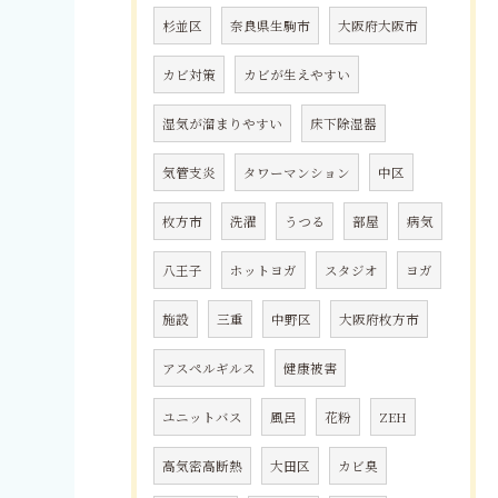
杉並区
奈良県生駒市
大阪府大阪市
カビ対策
カビが生えやすい
湿気が溜まりやすい
床下除湿器
気管支炎
タワーマンション
中区
枚方市
洗濯
うつる
部屋
病気
八王子
ホットヨガ
スタジオ
ヨガ
施設
三重
中野区
大阪府枚方市
アスペルギルス
健康被害
ユニットバス
風呂
花粉
ZEH
高気密高断熱
大田区
カビ臭