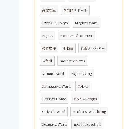
清潔衛生
専門的サポート
Living in Tokyo
Meguro Ward
Expats
Home Environment
投資物件
不動産
真菌アレルギー
空気質
mold problems
Minato Ward
Expat Living
Shinagawa Ward
Tokyo
Healthy Home
Mold Allergies
Chiyoda Ward
Health & Well-being
Setagaya Ward
mold inspection