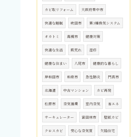
カビ取リフォーム
大阪府豊中市
快適な睡眠
吹田市
第3種換気システム
オカトミ
高槻市
健康対策
快適な生活
肌荒れ
湿疹
健康な住まい
八尾市
健康的な暮らし
岸和田市
和泉市
急性肺炎
門真市
北海道
中古マンション
カビ再発
松原市
空気循環
室内空気
省エネ
サーキュレーター
富田林市
壁紙カビ
クロスカビ
安心な空気質
欠陥住宅