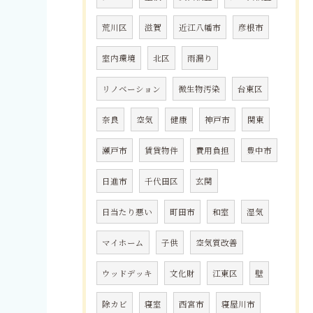
荒川区
滋賀
近江八幡市
彦根市
室内環境
北区
雨漏り
リノベーション
微生物汚染
台東区
奈良
空気
健康
神戸市
関東
瀬戸市
賃貸物件
費用負担
豊中市
日進市
千代田区
玄関
日当たり悪い
町田市
和室
湿気
マイホーム
子供
空気質改善
ウッドデッキ
文化財
江東区
壁
除カビ
寝室
西宮市
寝屋川市