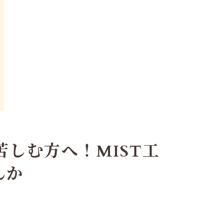
しむ方へ！MIST工
んか