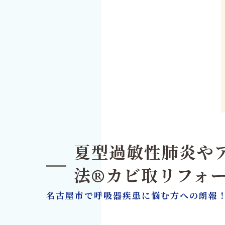
夏型過敏性肺炎や
法®カビ取リフォ
名古屋市で呼吸器疾患に悩む方への朗報！