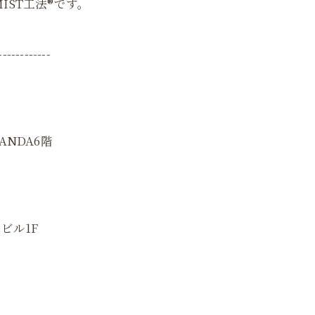
IST工法®です。
------------
ANDA6階
ビル1F