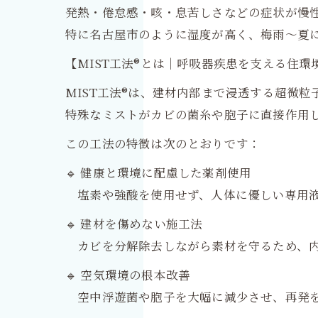
発熱・倦怠感・咳・息苦しさなどの症状が慢
特に名古屋市のように湿度が高く、梅雨〜夏
【MIST工法®とは｜呼吸器疾患を支える住環
MIST工法®は、建材内部まで浸透する超微
特殊なミストがカビの菌糸や胞子に直接作用
この工法の特徴は次のとおりです：
🔹 健康と環境に配慮した薬剤使用
塩素や強酸を使用せず、人体に優しい専用液
🔹 建材を傷めない施工法
カビを分解除去しながら素材を守るため、内
🔹 空気環境の根本改善
空中浮遊菌や胞子を大幅に減少させ、再発を