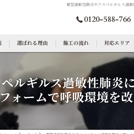
夏型過敏性肺炎やアスペルギルス過敏
0120-588-766
表
選ばれる理由
施工の流れ
対応エリア
カビトラブル相談室
大阪のカビ取り
ペルギルス過敏性肺炎に
東京のカビ取り
リフォームで呼吸環境を改
愛知のカビ取り