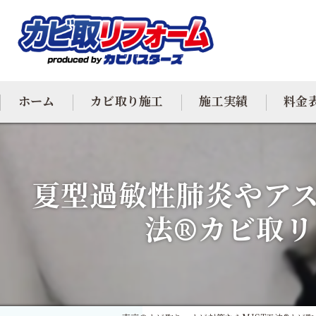
ホーム
カビ取り施工
施工実績
料金
カビ専門
夏型過敏性肺炎やアス
カビ除去
法®カビ取
防カビ