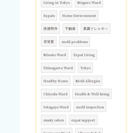
Living in Tokyo
Meguro Ward
Expats
Home Environment
投資物件
不動産
真菌アレルギー
空気質
mold problems
Minato Ward
Expat Living
Shinagawa Ward
Tokyo
Healthy Home
Mold Allergies
Chiyoda Ward
Health & Well-being
Setagaya Ward
mold inspection
musty odors
expat support