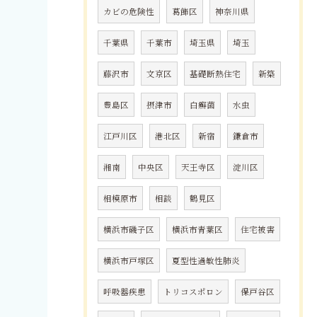
カビの危険性
葛飾区
神奈川県
千葉県
千葉市
埼玉県
埼玉
藤沢市
文京区
基礎断熱住宅
新築
豊島区
摂津市
白癬菌
水虫
江戸川区
港北区
新宿
鎌倉市
湘南
中央区
天王寺区
淀川区
相模原市
相談
鶴見区
横浜市磯子区
横浜市青葉区
住宅被害
横浜市戸塚区
夏型性過敏性肺炎
呼吸器疾患
トリコスポロン
保戸谷区