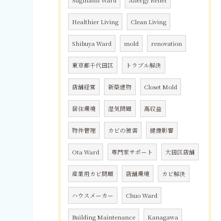
Suginami Ward
Allergy Relief
Healthier Living
Clean Living
Shibuya Ward
mold
renovation
東京都千代田区
トラブル解決
店舗経営
新築建物
Closet Mold
居住環境
湿気問題
高収益
物件管理
カビの被害
健康影響
Ota Ward
専門家サポート
大田区店舗
産業用カビ問題
店舗環境
カビ解決
ハウスメーカー
Chuo Ward
Building Maintenance
Kanagawa