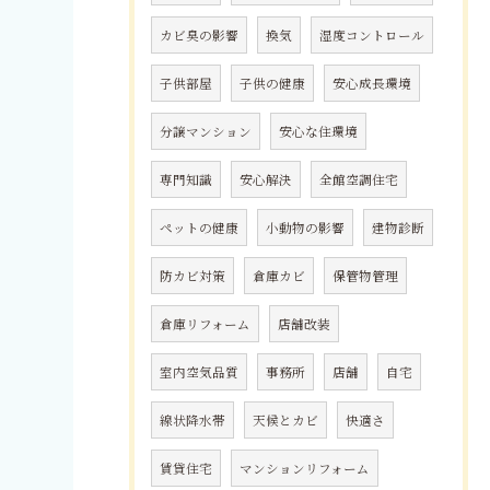
カビ臭の影響
換気
湿度コントロール
子供部屋
子供の健康
安心成長環境
分譲マンション
安心な住環境
専門知識
安心解決
全館空調住宅
ペットの健康
小動物の影響
建物診断
防カビ対策
倉庫カビ
保管物管理
倉庫リフォーム
店舗改装
室内空気品質
事務所
店舗
自宅
線状降水帯
天候とカビ
快適さ
賃貸住宅
マンションリフォーム