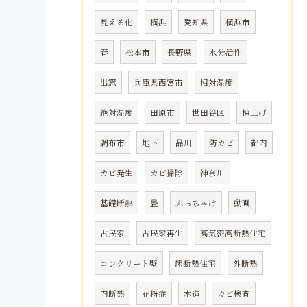
見える化
横浜
愛知県
横浜市
春
松本市
長野県
水分活性
出窓
兵庫県西宮市
相対湿度
絶対湿度
田原市
世田谷区
棟上げ
調布市
地下
品川
防カビ
都内
カビ発生
カビ掃除
神奈川
基礎断熱
畳
ぶっちゃけ
動画
古民家
古民家再生
高気密高断熱住宅
コンクリート壁
床断熱住宅
外断熱
内断熱
花粉症
木造
カビ検査