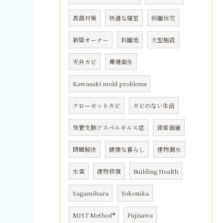
真菌対策
快適な寝室
斜面住宅
新築オーナー
斜面地
大型施設
天井カビ
環境衛生
Kawasaki mold problems
クローゼットカビ
カビのない生活
気管支肺アスペルギルス症
資産価値
問題解決
健康な暮らし
建物漏水
水害
建物修復
Building Health
Sagamihara
Yokosuka
MIST Method®
Fujisawa