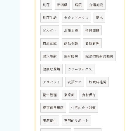
別荘
新潟県
病院
介護施設
別荘生活
セカンドハウス
茨木
ビルダー
お施主様
建設問題
物流倉庫
商品保護
倉庫管理
漏水事故
放射暖房
除湿型放射冷暖房
健康な環境
カラーボックス
クロゼット
衣類ケア
飲食店経営
衛生管理
東京都
食材保存
東京都目黒区
住宅のカビ対策
清潔衛生
専門的サポート