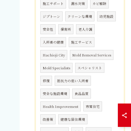
施工サポート
漏水対策
カビ駆除
ジプトーン
クリーンな環境
幼児施設
安全性
保育所
老人介護
入所者の健康
施工サービス
Hachioji City
Mold Removal Services
Mold Specialists
スペシャリスト
修復
抵抗力の低い入所者
安全な施設環境
食品品質
Health Improvement
市営住宅
改善策
健康な居住環境