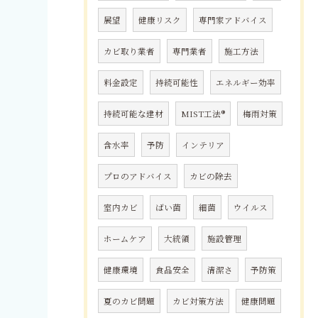
展望
健康リスク
専門家アドバイス
カビ取り業者
専門業者
施工方法
料金設定
持続可能性
エネルギー効率
持続可能な建材
MIST工法®
梅雨対策
含水率
予防
インテリア
プロのアドバイス
カビの除去
室内カビ
ばい菌
細菌
ウイルス
ホームケア
大統領
施設管理
健康環境
食品安全
清潔さ
予防策
夏のカビ問題
カビ対策方法
健康問題