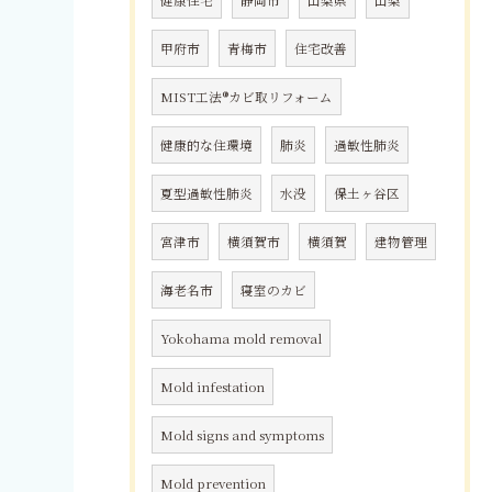
健康住宅
静岡市
山梨県
山梨
甲府市
青梅市
住宅改善
MIST工法®カビ取リフォーム
健康的な住環境
肺炎
過敏性肺炎
夏型過敏性肺炎
水没
保土ヶ谷区
宮津市
横須賀市
横須賀
建物管理
海老名市
寝室のカビ
Yokohama mold removal
Mold infestation
Mold signs and symptoms
Mold prevention