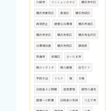
川崎市
マンションのカビ
横浜市中区
横浜市都筑区
港南区
横浜市緑区
再発防止
健康な住環境
横浜市南区
横浜市栄区
横浜市泉区
横浜市金沢区
住環境改善
横浜市西区
静岡県
熱海市
板橋区
さいたま市
喉のイガイガ
喉の健康
自宅ケア
予防方法
リスク
喉
対策
淡路島カビ問題
湿度管理
建物の通気
健康への影響
淡路島の気候
八王子市