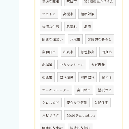
快適な睡眠
吹田市
第3種換気システム
オカトミ
高槻市
健康対策
快適な生活
肌荒れ
湿疹
健康な住まい
八尾市
健康的な暮らし
岸和田市
和泉市
急性肺炎
門真市
北海道
中古マンション
カビ再発
松原市
空気循環
室内空気
省エネ
サーキュレーター
富田林市
壁紙カビ
クロスカビ
安心な空気質
欠陥住宅
カビリスク
Mold Renovation
健康的な生活
持続的な解決