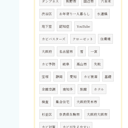
ダンプネス
熊野市
田辺市
六本木
渋谷区
お年寄り一人暮らし
水道橋
地下室
認知症
YouTube
カビバスターズ
クローゼット
住環境
大阪府
名古屋市
雪
一宮
カビ予防
岐阜
高山市
失敗
宝塚
静岡
愛知
カビ被害
基礎
全館空調
南知多
旅館
ホテル
検査
集合住宅
大阪府茨木市
杉並区
奈良県生駒市
大阪府大阪市
カビ対策
カビが生えやすい