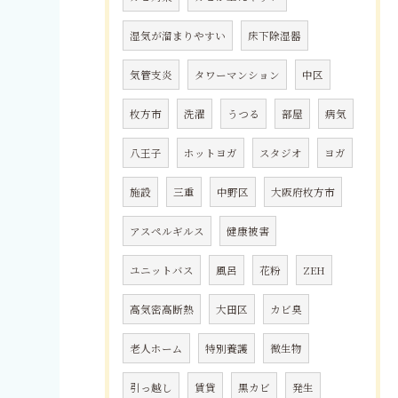
湿気が溜まりやすい
床下除湿器
気管支炎
タワーマンション
中区
枚方市
洗濯
うつる
部屋
病気
八王子
ホットヨガ
スタジオ
ヨガ
施設
三重
中野区
大阪府枚方市
アスペルギルス
健康被害
ユニットバス
風呂
花粉
ZEH
高気密高断熱
大田区
カビ臭
老人ホーム
特別養護
微生物
引っ越し
賃貸
黒カビ
発生