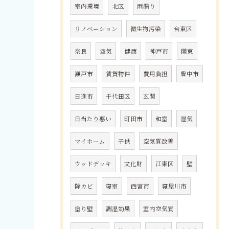
室内環境
北区
雨漏り
リノベーション
微生物汚染
台東区
奈良
空気
健康
神戸市
関東
瀬戸市
賃貸物件
費用負担
豊中市
日進市
千代田区
玄関
日当たり悪い
町田市
和室
湿気
マイホーム
子供
空気質改善
ウッドデッキ
文化財
江東区
壁
除カビ
寝室
西宮市
寝屋川市
塗り壁
調湿効果
室内空気質