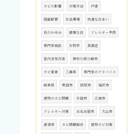
カビの影響
対策方法
戸建
隠蔽配管
生活環境
快適な住まい
目のかゆみ
健康な目
アレルギー予防
専門家相談
生物学
真菌症
室内空気汚染
神奈川県川崎市
カビ業者
三重県
専門家のアドバイス
岐阜県
豊田市
西尾市
稲沢市
建物のカビ問題
半田市
江南市
アレルギー対策
北名古屋市
犬山市
清須市
カビ問題解決
建物カビ対策