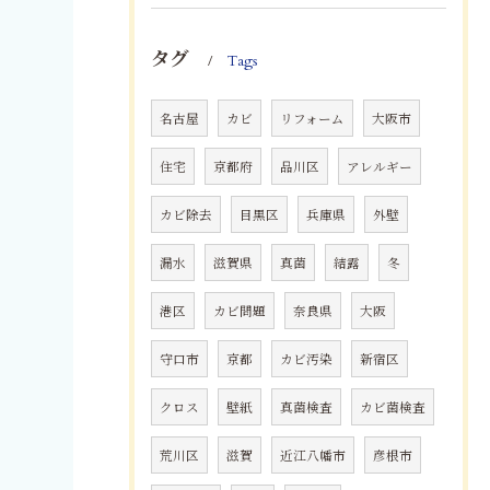
タグ
Tags
名古屋
カビ
リフォーム
大阪市
住宅
京都府
品川区
アレルギー
カビ除去
目黒区
兵庫県
外壁
漏水
滋賀県
真菌
結露
冬
港区
カビ問題
奈良県
大阪
守口市
京都
カビ汚染
新宿区
クロス
壁紙
真菌検査
カビ菌検査
荒川区
滋賀
近江八幡市
彦根市