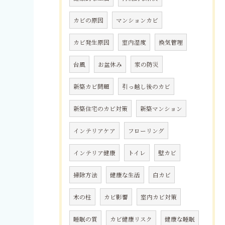
カビの原因
マンションカビ
カビ発生原因
室内湿度
換気管理
台風
お盆休み
家の防災
新築カビ問題
引っ越し後のカビ
新築住宅のカビ対策
新築マンション
インテリアケア
フローリング
インテリア健康
トイレ
壁カビ
掃除方法
健康な生活
白カビ
木の柱
カビ影響
室内カビ対策
睡眠の質
カビ健康リスク
健康な睡眠