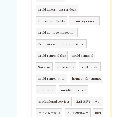
Mold assessment services
Indoor air quality
Humidity control
Mold damage inspection
Professional mold remediation
Mold removal tips
mold removal
Saitama
mold issues
health risks
mold remediation
home maintenance
ventilation
moisture control
professional services
全館空調システム
カビの発生原因
カビの繁殖条件
山林