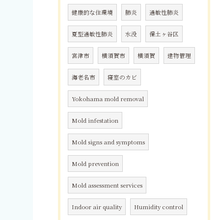
健康的な住環境
肺炎
過敏性肺炎
夏型過敏性肺炎
水没
保土ヶ谷区
宮津市
横須賀市
横須賀
建物管理
海老名市
寝室のカビ
Yokohama mold removal
Mold infestation
Mold signs and symptoms
Mold prevention
Mold assessment services
Indoor air quality
Humidity control