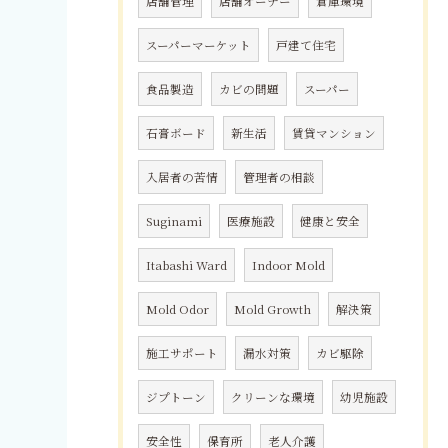
店舗管理
店舗オーナー
倉庫環境
スーパーマーケット
戸建て住宅
食品製造
カビの問題
スーパー
石膏ボード
新生活
賃貸マンション
入居者の苦情
管理者の相談
Suginami
医療施設
健康と安全
Itabashi Ward
Indoor Mold
Mold Odor
Mold Growth
解決策
施工サポート
漏水対策
カビ駆除
ジプトーン
クリーンな環境
幼児施設
安全性
保育所
老人介護