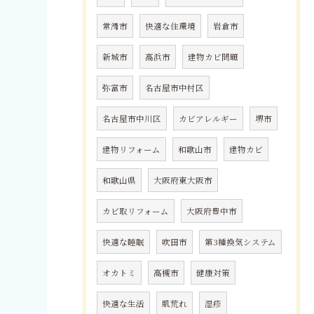
常滑市
快適な住環境
岩倉市
新城市
高浜市
建物カビ問題
弥富市
名古屋市中村区
名古屋市中川区
カビアレルギー
堺市
建物リフォーム
和歌山市
建物カビ
和歌山県
大阪府東大阪市
カビ取リフォーム
大阪府豊中市
快適な睡眠
吹田市
第3種換気システム
オカトミ
高槻市
健康対策
快適な生活
肌荒れ
湿疹