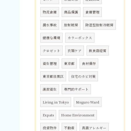
物流倉庫
商品保護
倉庫管理
漏水事故
放射暖房
除湿型放射冷暖房
健康な環境
カラーボックス
クロゼット
衣類ケア
飲食店経営
衛生管理
東京都
食材保存
東京都目黒区
住宅のカビ対策
清潔衛生
専門的サポート
Living in Tokyo
Meguro Ward
Expats
Home Environment
投資物件
不動産
真菌アレルギー