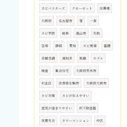
カビバスターズ
クローゼット
住環境
大阪府
名古屋市
雪
一宮
カビ予防
岐阜
高山市
失敗
宝塚
静岡
愛知
カビ被害
基礎
全館空調
南知多
旅館
ホテル
検査
集合住宅
大阪府茨木市
杉並区
奈良県生駒市
大阪府大阪市
カビ対策
カビが生えやすい
湿気が溜まりやすい
床下除湿器
気管支炎
タワーマンション
中区