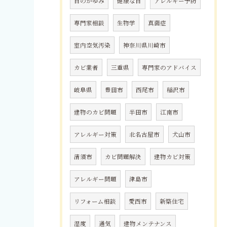
目のかゆみ
健康な目
アレルギー予防
専門家相談
生物学
真菌症
室内空気汚染
神奈川県川崎市
カビ業者
三重県
専門家のアドバイス
岐阜県
豊田市
西尾市
稲沢市
建物のカビ問題
半田市
江南市
アレルギー対策
北名古屋市
犬山市
清須市
カビ問題解決
建物カビ対策
アレルギー問題
津島市
リフォーム相談
愛西市
新築住宅
湿度
通気
建物メンテナンス