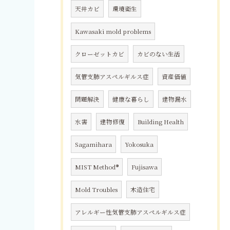
天井カビ
環境衛生
Kawasaki mold problems
クローゼットカビ
カビのない生活
気管支肺アスペルギルス症
資産価値
問題解決
健康な暮らし
建物漏水
水害
建物修復
Building Health
Sagamihara
Yokosuka
MIST Method®
Fujisawa
Mold Troubles
木造住宅
アレルギー性気管支肺アスペルギルス症