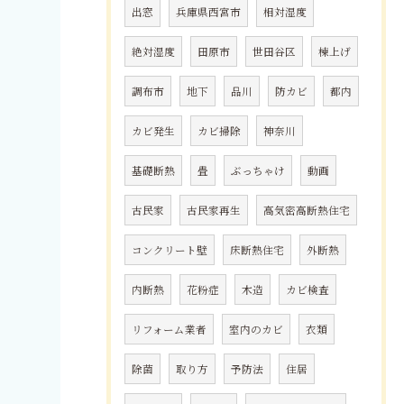
出窓
兵庫県西宮市
相対湿度
絶対湿度
田原市
世田谷区
棟上げ
調布市
地下
品川
防カビ
都内
カビ発生
カビ掃除
神奈川
基礎断熱
畳
ぶっちゃけ
動画
古民家
古民家再生
高気密高断熱住宅
コンクリート壁
床断熱住宅
外断熱
内断熱
花粉症
木造
カビ検査
リフォーム業者
室内のカビ
衣類
除菌
取り方
予防法
住居