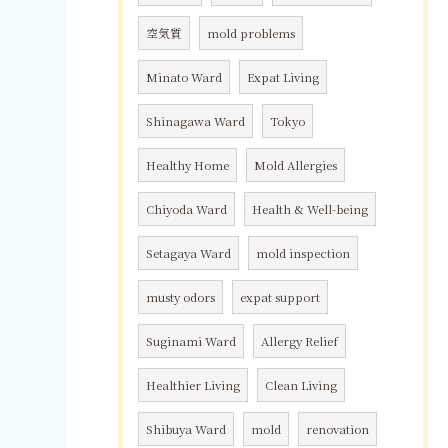
空気質
mold problems
Minato Ward
Expat Living
Shinagawa Ward
Tokyo
Healthy Home
Mold Allergies
Chiyoda Ward
Health & Well-being
Setagaya Ward
mold inspection
musty odors
expat support
Suginami Ward
Allergy Relief
Healthier Living
Clean Living
Shibuya Ward
mold
renovation