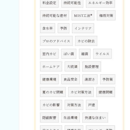
料金設定
持続可能性
エネルギー効率
持続可能な建材
MIST工法®
梅雨対策
含水率
予防
インテリア
プロのアドバイス
カビの除去
室内カビ
ばい菌
細菌
ウイルス
ホームケア
大統領
施設管理
健康環境
食品安全
清潔さ
予防策
夏のカビ問題
カビ対策方法
健康問題
カビの影響
対策方法
戸建
隠蔽配管
生活環境
快適な住まい