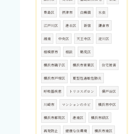
豊島区
摂津市
白癬菌
水虫
江戸川区
港北区
新宿
鎌倉市
湘南
中央区
天王寺区
淀川区
相模原市
相談
鶴見区
横浜市磯子区
横浜市青葉区
住宅被害
横浜市戸塚区
夏型性過敏性肺炎
呼吸器疾患
トリコスポロン
保戸谷区
川崎市
マンションのカビ
横浜市中区
横浜市都筑区
港南区
横浜市緑区
再発防止
健康な住環境
横浜市南区