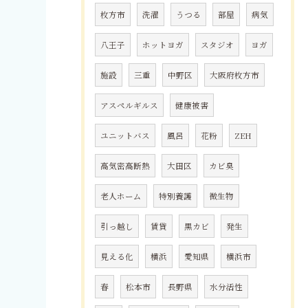
枚方市
洗濯
うつる
部屋
病気
八王子
ホットヨガ
スタジオ
ヨガ
施設
三重
中野区
大阪府枚方市
アスペルギルス
健康被害
ユニットバス
風呂
花粉
ZEH
高気密高断熱
大田区
カビ臭
老人ホーム
特別養護
微生物
引っ越し
賃貸
黒カビ
発生
見える化
横浜
愛知県
横浜市
春
松本市
長野県
水分活性