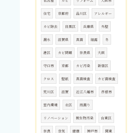
名古屋
カビ
リフォーム
大阪市
住宅
京都府
品川区
アレルギー
カビ除去
目黒区
兵庫県
外壁
漏水
滋賀県
真菌
結露
冬
港区
カビ問題
奈良県
大阪
守口市
京都
カビ汚染
新宿区
クロス
壁紙
真菌検査
カビ菌検査
荒川区
滋賀
近江八幡市
彦根市
室内環境
北区
雨漏り
リノベーション
微生物汚染
台東区
奈良
空気
健康
神戸市
関東