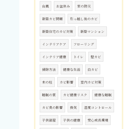
台風
お盆休み
家の防災
新築カビ問題
引っ越し後のカビ
新築住宅のカビ対策
新築マンション
インテリアケア
フローリング
インテリア健康
トイレ
壁カビ
掃除方法
健康な生活
白カビ
木の柱
カビ影響
室内カビ対策
睡眠の質
カビ健康リスク
健康な睡眠
カビ臭の影響
換気
湿度コントロール
子供部屋
子供の健康
安心成長環境