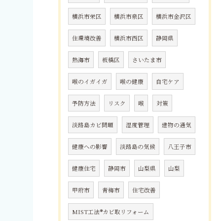
横浜市栄区
横浜市泉区
横浜市金沢区
住環境改善
横浜市西区
静岡県
熱海市
板橋区
さいたま市
喉のイガイガ
喉の健康
自宅ケア
予防方法
リスク
喉
対策
淡路島カビ問題
湿度管理
建物の通気
健康への影響
淡路島の気候
八王子市
健康住宅
静岡市
山梨県
山梨
甲府市
青梅市
住宅改善
MIST工法®カビ取リフォーム