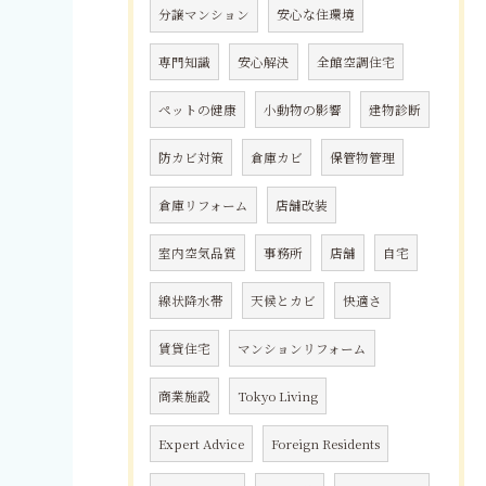
分譲マンション
安心な住環境
専門知識
安心解決
全館空調住宅
ペットの健康
小動物の影響
建物診断
防カビ対策
倉庫カビ
保管物管理
倉庫リフォーム
店舗改装
室内空気品質
事務所
店舗
自宅
線状降水帯
天候とカビ
快適さ
賃貸住宅
マンションリフォーム
商業施設
Tokyo Living
Expert Advice
Foreign Residents