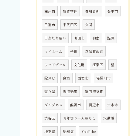
瀬戸市
賃貸物件
費用負担
豊中市
日進市
千代田区
玄関
日当たり悪い
町田市
和室
湿気
マイホーム
子供
空気質改善
ウッドデッキ
文化財
江東区
壁
除カビ
寝室
西宮市
寝屋川市
塗り壁
調湿効果
室内空気質
ダンプネス
熊野市
田辺市
六本木
渋谷区
お年寄り一人暮らし
水道橋
地下室
認知症
YouTube