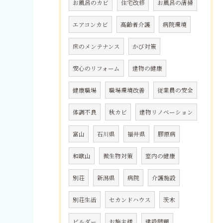
お風呂のカビ
住宅改修
お風呂の清掃
エアコンカビ
高齢者介護
病院環境
床のメンテナンス
かび対策
安心のリフォーム
建物の健康
健康職場
職場環境改善
従業員の安全
体調不良
秋カビ
建物リノベーション
富山
石川県
福井県
膠原病
和歌山
微生物対策
室内の健康
別荘
新潟県
病院
介護施設
別荘生活
セカンドハウス
茨木
ビルダー
お施主様
建設問題