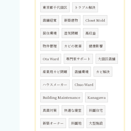
東京都千代田区
トラブル解決
店舗経営
新築建物
Closet Mold
居住環境
湿気問題
高収益
物件管理
カビの被害
健康影響
Ota Ward
専門家サポート
大田区店舗
産業用カビ問題
店舗環境
カビ解決
ハウスメーカー
Chuo Ward
Building Maintenance
Kanagawa
真菌対策
快適な寝室
斜面住宅
新築オーナー
斜面地
大型施設