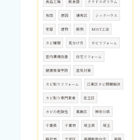
食品工場
飲食店
クラドスポリウム
布団
原因
練馬区
シックハウス
家屋
建物
断熱
MIST工法
カビ種類
見分け方
カビリフォーム
室内環境改善
住宅リフォーム
健康被害予防
湿気対策
カビ取りリフォーム
江東区カビ問題解決
カビ取り専門業者
足立区
カビの危険性
葛飾区
神奈川県
千葉県
千葉市
埼玉県
埼玉
藤沢市
文京区
基礎断熱住宅
新築