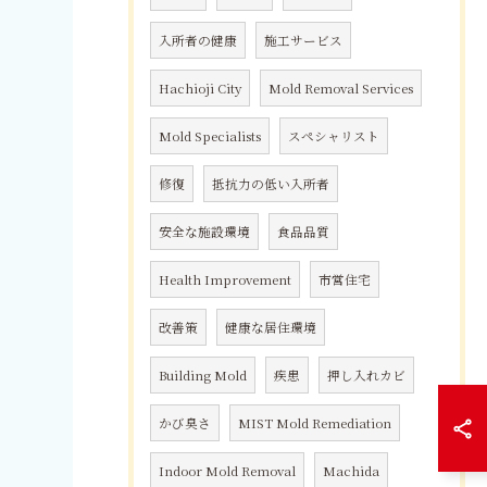
入所者の健康
施工サービス
Hachioji City
Mold Removal Services
Mold Specialists
スペシャリスト
修復
抵抗力の低い入所者
安全な施設環境
食品品質
Health Improvement
市営住宅
改善策
健康な居住環境
Building Mold
疾患
押し入れカビ
かび臭さ
MIST Mold Remediation
Indoor Mold Removal
Machida