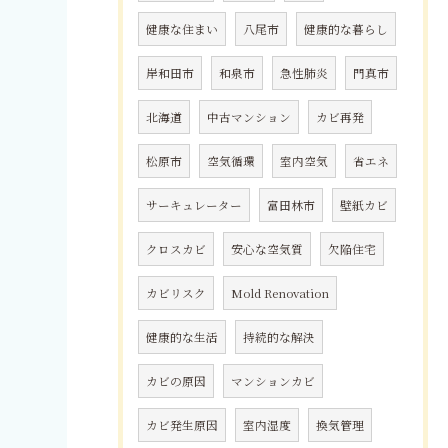
健康な住まい
八尾市
健康的な暮らし
岸和田市
和泉市
急性肺炎
門真市
北海道
中古マンション
カビ再発
松原市
空気循環
室内空気
省エネ
サーキュレーター
富田林市
壁紙カビ
クロスカビ
安心な空気質
欠陥住宅
カビリスク
Mold Renovation
健康的な生活
持続的な解決
カビの原因
マンションカビ
カビ発生原因
室内湿度
換気管理