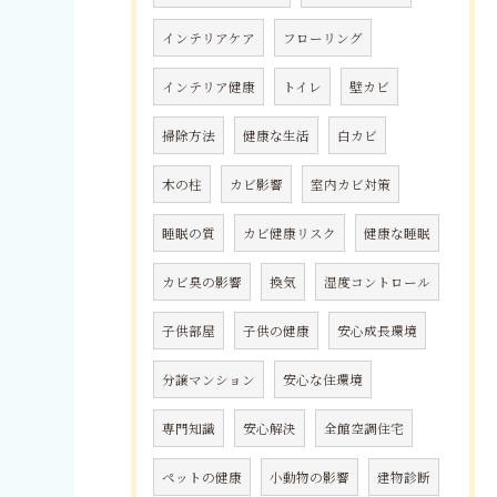
インテリアケア
フローリング
インテリア健康
トイレ
壁カビ
掃除方法
健康な生活
白カビ
木の柱
カビ影響
室内カビ対策
睡眠の質
カビ健康リスク
健康な睡眠
カビ臭の影響
換気
湿度コントロール
子供部屋
子供の健康
安心成長環境
分譲マンション
安心な住環境
専門知識
安心解決
全館空調住宅
ペットの健康
小動物の影響
建物診断