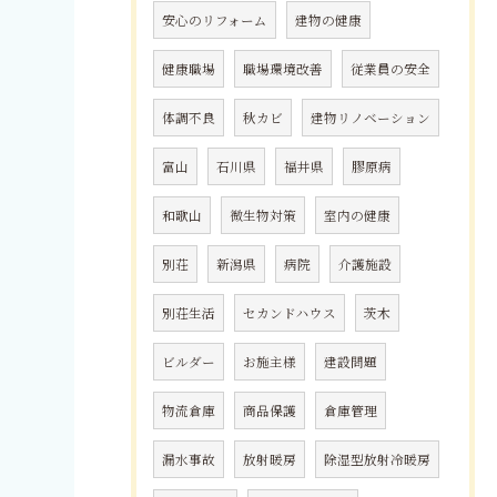
安心のリフォーム
建物の健康
健康職場
職場環境改善
従業員の安全
体調不良
秋カビ
建物リノベーション
富山
石川県
福井県
膠原病
和歌山
微生物対策
室内の健康
別荘
新潟県
病院
介護施設
別荘生活
セカンドハウス
茨木
ビルダー
お施主様
建設問題
物流倉庫
商品保護
倉庫管理
漏水事故
放射暖房
除湿型放射冷暖房