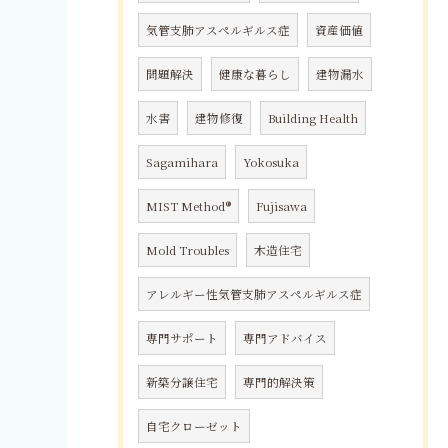
気管支肺アスペルギルス症
資産価値
問題解決
健康な暮らし
建物漏水
水害
建物修復
Building Health
Sagamihara
Yokosuka
MIST Method®
Fujisawa
Mold Troubles
木造住宅
アレルギー性気管支肺アスペルギルス症
専門サポート
専門アドバイス
新築分譲住宅
専門的解決策
自宅クローゼット