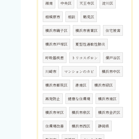
湘南
中央区
天王寺区
淀川区
相模原市
相談
鶴見区
横浜市磯子区
横浜市青葉区
住宅被害
横浜市戸塚区
夏型性過敏性肺炎
呼吸器疾患
トリコスポロン
保戸谷区
川崎市
マンションのカビ
横浜市中区
横浜市都筑区
港南区
横浜市緑区
再発防止
健康な住環境
横浜市南区
横浜市栄区
横浜市泉区
横浜市金沢区
住環境改善
横浜市西区
静岡県