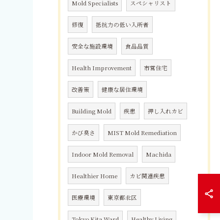
Mold Specialists
スペシャリスト
修復
抵抗力の低い入所者
安全な施設環境
食品品質
Health Improvement
市営住宅
改善策
健康な居住環境
Building Mold
疾患
押し入れカビ
かび臭さ
MIST Mold Remediation
Indoor Mold Removal
Machida
Healthier Home
カビ関連疾患
医療環境
東京都北区
Tokyo Kita Ward
Healthy Living