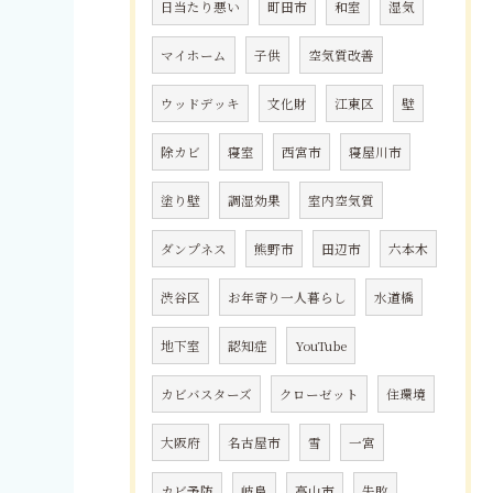
日当たり悪い
町田市
和室
湿気
マイホーム
子供
空気質改善
ウッドデッキ
文化財
江東区
壁
除カビ
寝室
西宮市
寝屋川市
塗り壁
調湿効果
室内空気質
ダンプネス
熊野市
田辺市
六本木
渋谷区
お年寄り一人暮らし
水道橋
地下室
認知症
YouTube
カビバスターズ
クローゼット
住環境
大阪府
名古屋市
雪
一宮
カビ予防
岐阜
高山市
失敗