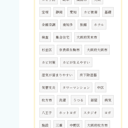
宝塚
静岡
愛知
カビ被害
基礎
全館空調
南知多
旅館
ホテル
検査
集合住宅
大阪府茨木市
杉並区
奈良県生駒市
大阪府大阪市
カビ対策
カビが生えやすい
湿気が溜まりやすい
床下除湿器
気管支炎
タワーマンション
中区
枚方市
洗濯
うつる
部屋
病気
八王子
ホットヨガ
スタジオ
ヨガ
施設
三重
中野区
大阪府枚方市