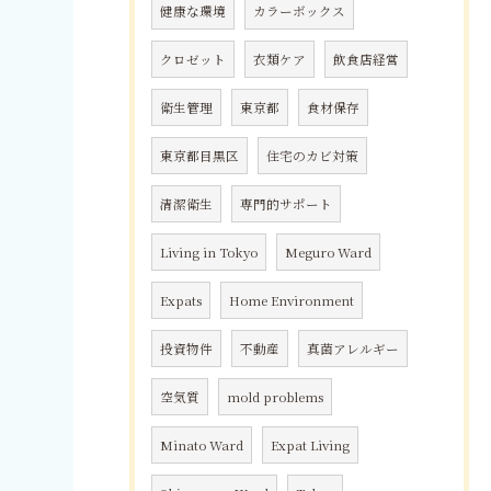
健康な環境
カラーボックス
クロゼット
衣類ケア
飲食店経営
衛生管理
東京都
食材保存
東京都目黒区
住宅のカビ対策
清潔衛生
専門的サポート
Living in Tokyo
Meguro Ward
Expats
Home Environment
投資物件
不動産
真菌アレルギー
空気質
mold problems
Minato Ward
Expat Living