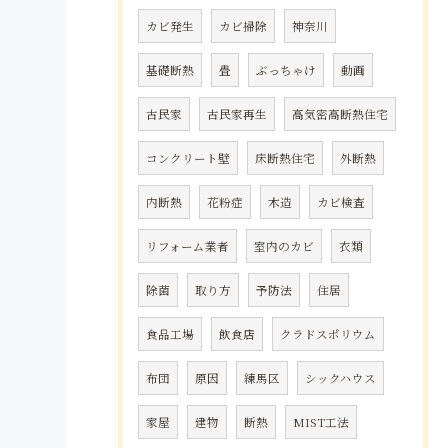
カビ発生
カビ掃除
神奈川
基礎断熱
畳
ぶっちゃけ
動画
古民家
古民家再生
高気密高断熱住宅
コンクリート壁
床断熱住宅
外断熱
内断熱
花粉症
木造
カビ検査
リフォーム業者
室内のカビ
衣類
除菌
取り方
予防法
住居
食品工場
飲食店
クラドスポリウム
布団
原因
練馬区
シックハウス
家屋
建物
断熱
MIST工法