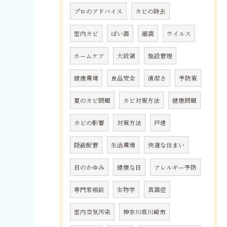
プロのアドバイス
カビの除去
室内カビ
ばい菌
細菌
ウイルス
ホームケア
大統領
施設管理
健康環境
食品安全
清潔さ
予防策
夏のカビ問題
カビ対策方法
健康問題
カビの影響
対策方法
戸建
隠蔽配管
生活環境
快適な住まい
目のかゆみ
健康な目
アレルギー予防
専門家相談
生物学
真菌症
室内空気汚染
神奈川県川崎市