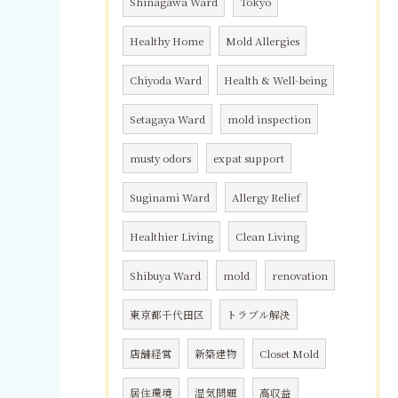
Shinagawa Ward
Tokyo
Healthy Home
Mold Allergies
Chiyoda Ward
Health & Well-being
Setagaya Ward
mold inspection
musty odors
expat support
Suginami Ward
Allergy Relief
Healthier Living
Clean Living
Shibuya Ward
mold
renovation
東京都千代田区
トラブル解決
店舗経営
新築建物
Closet Mold
居住環境
湿気問題
高収益