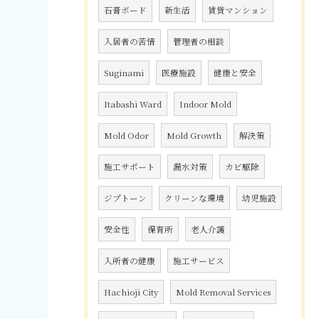
石膏ボード
新生活
賃貸マンション
入居者の苦情
管理者の相談
Suginami
医療施設
健康と安全
Itabashi Ward
Indoor Mold
Mold Odor
Mold Growth
解決策
施工サポート
漏水対策
カビ駆除
ジプトーン
クリーンな環境
幼児施設
安全性
保育所
老人介護
入所者の健康
施工サービス
Hachioji City
Mold Removal Services