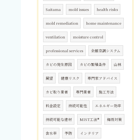
Saitama
mold issues
health risks
mold remediation
home maintenance
ventilation
moisture control
professional services
全館空調システム
カビの発生原因
カビの繁殖条件
山林
展望
健康リスク
専門家アドバイス
カビ取り業者
専門業者
施工方法
料金設定
持続可能性
エネルギー効率
持続可能な建材
MIST工法®
梅雨対策
含水率
予防
インテリア