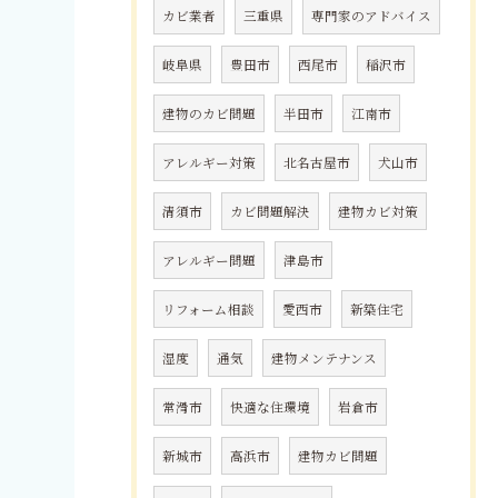
カビ業者
三重県
専門家のアドバイス
岐阜県
豊田市
西尾市
稲沢市
建物のカビ問題
半田市
江南市
アレルギー対策
北名古屋市
犬山市
清須市
カビ問題解決
建物カビ対策
アレルギー問題
津島市
リフォーム相談
愛西市
新築住宅
湿度
通気
建物メンテナンス
常滑市
快適な住環境
岩倉市
新城市
高浜市
建物カビ問題