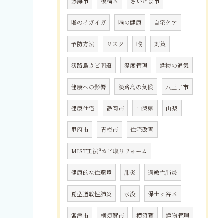
熱海市
板橋区
さいたま市
喉のイガイガ
喉の健康
自宅ケア
予防方法
リスク
喉
対策
淡路島カビ問題
湿度管理
建物の通気
健康への影響
淡路島の気候
八王子市
健康住宅
静岡市
山梨県
山梨
甲府市
青梅市
住宅改善
MIST工法®カビ取リフォーム
健康的な住環境
肺炎
過敏性肺炎
夏型過敏性肺炎
水没
保土ヶ谷区
宮津市
横須賀市
横須賀
建物管理