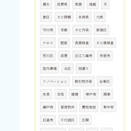
漏水
滋賀県
真菌
結露
冬
港区
カビ問題
奈良県
大阪
守口市
京都
カビ汚染
新宿区
クロス
壁紙
真菌検査
カビ菌検査
荒川区
滋賀
近江八幡市
彦根市
室内環境
北区
雨漏り
リノベーション
微生物汚染
台東区
奈良
空気
健康
神戸市
関東
瀬戸市
賃貸物件
費用負担
豊中市
日進市
千代田区
玄関