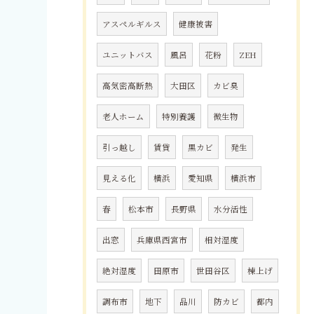
アスペルギルス
健康被害
ユニットバス
風呂
花粉
ZEH
高気密高断熱
大田区
カビ臭
老人ホーム
特別養護
微生物
引っ越し
賃貸
黒カビ
発生
見える化
横浜
愛知県
横浜市
春
松本市
長野県
水分活性
出窓
兵庫県西宮市
相対湿度
絶対湿度
田原市
世田谷区
棟上げ
調布市
地下
品川
防カビ
都内