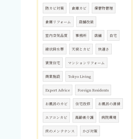
防カビ対策
倉庫カビ
保管物管理
倉庫リフォーム
店舗改装
室内空気品質
事務所
店舗
自宅
線状降水帯
天候とカビ
快適さ
賃貸住宅
マンションリフォーム
商業施設
Tokyo Living
Expert Advice
Foreign Residents
お風呂のカビ
住宅改修
お風呂の清掃
エアコンカビ
高齢者介護
病院環境
床のメンテナンス
かび対策