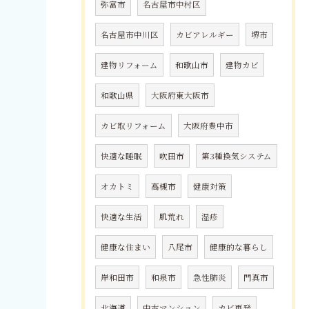
弥富市
名古屋市中村区
名古屋市中川区
カビアレルギー
堺市
建物リフォーム
和歌山市
建物カビ
和歌山県
大阪府東大阪市
カビ取リフォーム
大阪府豊中市
快適な睡眠
吹田市
第3種換気システム
オカトミ
高槻市
健康対策
快適な生活
肌荒れ
湿疹
健康な住まい
八尾市
健康的な暮らし
岸和田市
和泉市
急性肺炎
門真市
北海道
中古マンション
カビ再発