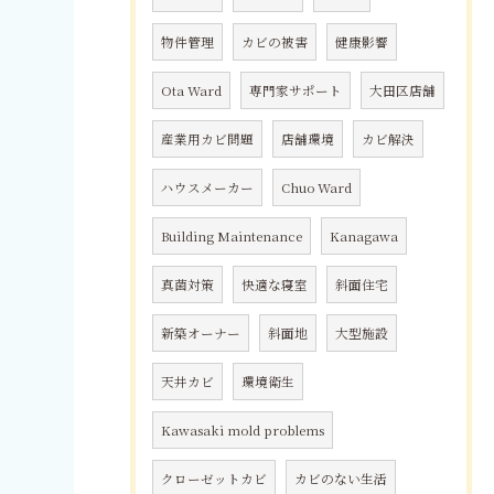
物件管理
カビの被害
健康影響
Ota Ward
専門家サポート
大田区店舗
産業用カビ問題
店舗環境
カビ解決
ハウスメーカー
Chuo Ward
Building Maintenance
Kanagawa
真菌対策
快適な寝室
斜面住宅
新築オーナー
斜面地
大型施設
天井カビ
環境衛生
Kawasaki mold problems
クローゼットカビ
カビのない生活