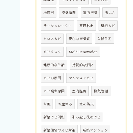
松原市
空気循環
室内空気
省エネ
サーキュレーター
富田林市
壁紙カビ
クロスカビ
安心な空気質
欠陥住宅
カビリスク
Mold Renovation
健康的な生活
持続的な解決
カビの原因
マンションカビ
カビ発生原因
室内湿度
換気管理
台風
お盆休み
家の防災
新築カビ問題
引っ越し後のカビ
新築住宅のカビ対策
新築マンション