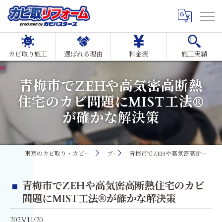
カビ取り施工
選ばれる理由
料金表
施工実績
青梅市でZEHや高気密高断熱
住宅のカビ問題にMIST工法®
が確かな解決策
東京のカビ取り・カビ対策ならMIST工法®カビ取リフォーム
ブログ
青梅市でZEHや高気密高断熱住宅のカビ問題にMIST工法®が確かな解決策
青梅市でZEHや高気密高断熱住宅のカビ
問題にMIST工法®が確かな解決策
2023/11/20