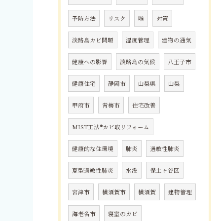
予防方法
リスク
喉
対策
淡路島カビ問題
湿度管理
建物の通気
健康への影響
淡路島の気候
八王子市
健康住宅
静岡市
山梨県
山梨
甲府市
青梅市
住宅改善
MIST工法®カビ取リフォーム
健康的な住環境
肺炎
過敏性肺炎
夏型過敏性肺炎
水没
保土ヶ谷区
宮津市
横須賀市
横須賀
建物管理
海老名市
寝室のカビ