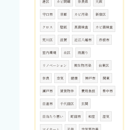
港区
カビ問題
奈良県
大阪
守口市
京都
カビ汚染
新宿区
クロス
壁紙
真菌検査
カビ菌検査
荒川区
滋賀
近江八幡市
彦根市
室内環境
北区
雨漏り
リノベーション
微生物汚染
台東区
奈良
空気
健康
神戸市
関東
瀬戸市
賃貸物件
費用負担
豊中市
日進市
千代田区
玄関
日当たり悪い
町田市
和室
湿気
マイホーム
子供
空気質改善