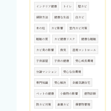
インテリア健康
トイレ
壁カビ
掃除方法
健康な生活
白カビ
木の柱
カビ影響
室内カビ対策
睡眠の質
カビ健康リスク
健康な睡眠
カビ臭の影響
換気
湿度コントロール
子供部屋
子供の健康
安心成長環境
分譲マンション
安心な住環境
専門知識
安心解決
全館空調住宅
ペットの健康
小動物の影響
建物診断
防カビ対策
倉庫カビ
保管物管理