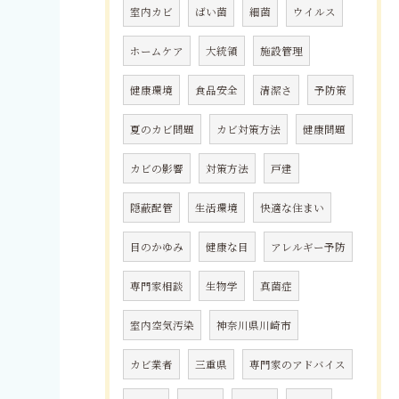
室内カビ
ばい菌
細菌
ウイルス
ホームケア
大統領
施設管理
健康環境
食品安全
清潔さ
予防策
夏のカビ問題
カビ対策方法
健康問題
カビの影響
対策方法
戸建
隠蔽配管
生活環境
快適な住まい
目のかゆみ
健康な目
アレルギー予防
専門家相談
生物学
真菌症
室内空気汚染
神奈川県川崎市
カビ業者
三重県
専門家のアドバイス