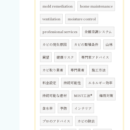
mold remediation
home maintenance
ventilation
moisture control
professional services
全館空調システム
カビの発生原因
カビの繁殖条件
山林
展望
健康リスク
専門家アドバイス
カビ取り業者
専門業者
施工方法
料金設定
持続可能性
エネルギー効率
持続可能な建材
MIST工法®
梅雨対策
含水率
予防
インテリア
プロのアドバイス
カビの除去