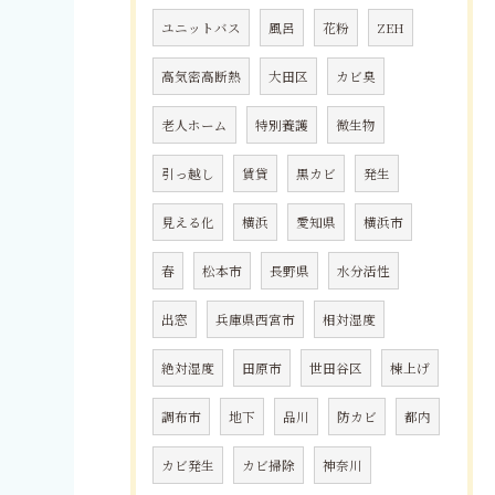
ユニットバス
風呂
花粉
ZEH
高気密高断熱
大田区
カビ臭
老人ホーム
特別養護
微生物
引っ越し
賃貸
黒カビ
発生
見える化
横浜
愛知県
横浜市
春
松本市
長野県
水分活性
出窓
兵庫県西宮市
相対湿度
絶対湿度
田原市
世田谷区
棟上げ
調布市
地下
品川
防カビ
都内
カビ発生
カビ掃除
神奈川