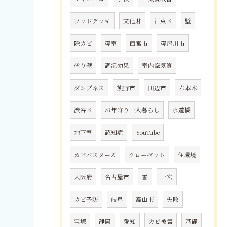
ウッドデッキ
文化財
江東区
壁
除カビ
寝室
西宮市
寝屋川市
塗り壁
調湿効果
室内空気質
ダンプネス
熊野市
田辺市
六本木
渋谷区
お年寄り一人暮らし
水道橋
地下室
認知症
YouTube
カビバスターズ
クローゼット
住環境
大阪府
名古屋市
雪
一宮
カビ予防
岐阜
高山市
失敗
宝塚
静岡
愛知
カビ被害
基礎