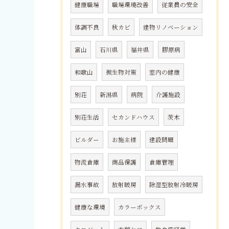
健康職場
職場環境改善
従業員の安全
体調不良
秋カビ
建物リノベーション
富山
石川県
福井県
膠原病
和歌山
微生物対策
室内の健康
別荘
新潟県
病院
介護施設
別荘生活
セカンドハウス
茨木
ビルダー
お施主様
建設問題
物流倉庫
商品保護
倉庫管理
漏水事故
放射暖房
除湿型放射冷暖房
健康な環境
カラーボックス