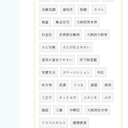
全館空調
南知多
旅館
ホテル
検査
集合住宅
大阪府茨木市
杉並区
奈良県生駒市
大阪府大阪市
カビ対策
カビが生えやすい
湿気が溜まりやすい
床下除湿器
気管支炎
タワーマンション
中区
枚方市
洗濯
うつる
部屋
病気
八王子
ホットヨガ
スタジオ
ヨガ
施設
三重
中野区
大阪府枚方市
アスペルギルス
健康被害