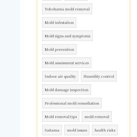
Yokohama mold removal
Mold infestation
Mold signs and symptoms
Mold prevention
Mold assessment services
Indoor air quality
Humidity control
Mold damage inspection
Professional mold remediation
Mold removal tips
mold removal
Saitama
mold issues
health risks