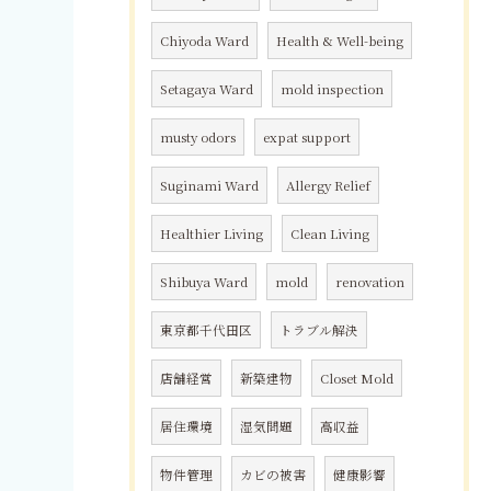
Chiyoda Ward
Health & Well-being
Setagaya Ward
mold inspection
musty odors
expat support
Suginami Ward
Allergy Relief
Healthier Living
Clean Living
Shibuya Ward
mold
renovation
東京都千代田区
トラブル解決
店舗経営
新築建物
Closet Mold
居住環境
湿気問題
高収益
物件管理
カビの被害
健康影響