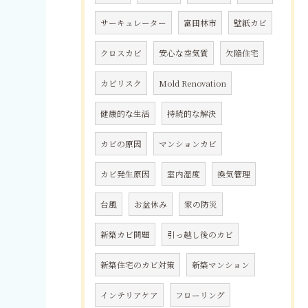
サーキュレーター
富田林市
壁紙カビ
クロスカビ
安心な空気質
欠陥住宅
カビリスク
Mold Renovation
健康的な生活
持続的な解決
カビの原因
マンションカビ
カビ発生原因
室内湿度
換気管理
台風
お盆休み
家の防災
新築カビ問題
引っ越し後のカビ
新築住宅のカビ対策
新築マンション
インテリアケア
フローリング