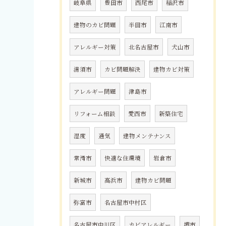
岐阜県
豊田市
西尾市
稲沢市
建物のカビ問題
半田市
江南市
アレルギー対策
北名古屋市
犬山市
清須市
カビ問題解決
建物カビ対策
アレルギー問題
津島市
リフォーム相談
愛西市
新築住宅
湿度
通気
建物メンテナンス
常滑市
快適な住環境
岩倉市
新城市
高浜市
建物カビ問題
弥富市
名古屋市中村区
名古屋市中川区
カビアレルギー
堺市