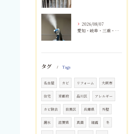
2026/08/07
愛知・岐阜・三重・静岡でカビアレルギーにお悩みの方へ｜MIST工法®による安全なカビ対策と健康な住まいづくり
タグ
Tags
名古屋
カビ
リフォーム
大阪市
住宅
京都府
品川区
アレルギー
カビ除去
目黒区
兵庫県
外壁
漏水
滋賀県
真菌
結露
冬