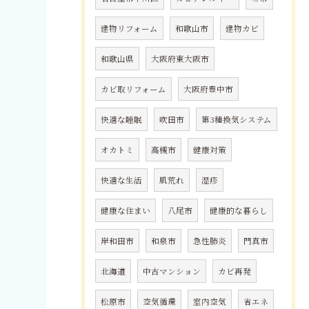
建物リフォーム
和歌山市
建物カビ
和歌山県
大阪府東大阪市
カビ取リフォーム
大阪府豊中市
快適な睡眠
吹田市
第3種換気システム
オカトミ
高槻市
健康対策
快適な生活
肌荒れ
湿疹
健康な住まい
八尾市
健康的な暮らし
岸和田市
和泉市
急性肺炎
門真市
北海道
中古マンション
カビ再発
松原市
空気循環
室内空気
省エネ