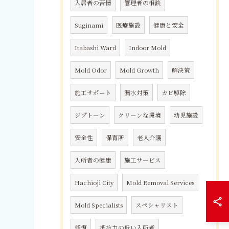
入居者の苦情
管理者の相談
Suginami
医療施設
健康と安全
Itabashi Ward
Indoor Mold
Mold Odor
Mold Growth
解決策
施工サポート
漏水対策
カビ駆除
ジプトーン
クリーンな環境
幼児施設
安全性
保育所
老人介護
入所者の健康
施工サービス
Hachioji City
Mold Removal Services
Mold Specialists
スペシャリスト
修復
抵抗力の低い入所者