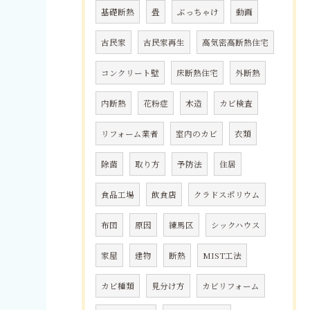
基礎断熱
畳
ぶっちゃけ
動画
古民家
古民家再生
高気密高断熱住宅
コンクリート壁
床断熱住宅
外断熱
内断熱
花粉症
木造
カビ検査
リフォーム業者
室内のカビ
衣類
除菌
取り方
予防法
住居
食品工場
飲食店
クラドスポリウム
布団
原因
練馬区
シックハウス
家屋
建物
断熱
MIST工法
カビ種類
見分け方
カビリフォーム