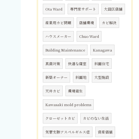
Ota Ward
専門家サポート
大田区店舗
産業用カビ問題
店舗環境
カビ解決
ハウスメーカー
Chuo Ward
Building Maintenance
Kanagawa
真菌対策
快適な寝室
斜面住宅
新築オーナー
斜面地
大型施設
天井カビ
環境衛生
Kawasaki mold problems
クローゼットカビ
カビのない生活
気管支肺アスペルギルス症
資産価値