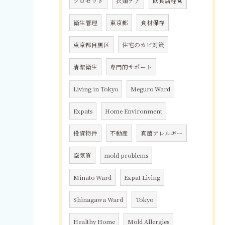
クロゼット
衣類ケア
飲食店経営
衛生管理
東京都
食材保存
東京都目黒区
住宅のカビ対策
清潔衛生
専門的サポート
Living in Tokyo
Meguro Ward
Expats
Home Environment
投資物件
不動産
真菌アレルギー
空気質
mold problems
Minato Ward
Expat Living
Shinagawa Ward
Tokyo
Healthy Home
Mold Allergies