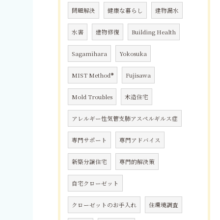
問題解決
健康な暮らし
建物漏水
水害
建物修復
Building Health
Sagamihara
Yokosuka
MIST Method®
Fujisawa
Mold Troubles
木造住宅
アレルギー性気管支肺アスペルギルス症
専門サポート
専門アドバイス
新築分譲住宅
専門的解決策
自宅クローゼット
クローゼットのお手入れ
住環境調査