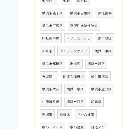
相模原市
相談
鶴見区
横浜市磯子区
横浜市青葉区
住宅被害
横浜市戸塚区
夏型性過敏性肺炎
呼吸器疾患
トリコスポロン
保戸谷区
川崎市
マンションのカビ
横浜市中区
横浜市都筑区
港南区
横浜市緑区
再発防止
健康な住環境
横浜市南区
横浜市栄区
横浜市泉区
横浜市金沢区
住環境改善
横浜市西区
静岡県
熱海市
板橋区
さいたま市
喉のイガイガ
喉の健康
自宅ケア