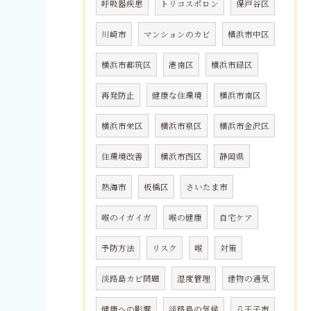
呼吸器疾患
トリコスポロン
保戸谷区
川崎市
マンションのカビ
横浜市中区
横浜市都筑区
港南区
横浜市緑区
再発防止
健康な住環境
横浜市南区
横浜市栄区
横浜市泉区
横浜市金沢区
住環境改善
横浜市西区
静岡県
熱海市
板橋区
さいたま市
喉のイガイガ
喉の健康
自宅ケア
予防方法
リスク
喉
対策
淡路島カビ問題
湿度管理
建物の通気
健康への影響
淡路島の気候
八王子市