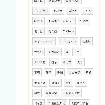
塗り壁
調湿効果
室内空気質
ダンプネス
熊野市
田辺市
六本木
渋谷区
お年寄り一人暮らし
水道橋
地下室
認知症
YouTube
カビバスターズ
クローゼット
住環境
大阪府
名古屋市
雪
一宮
カビ予防
岐阜
高山市
失敗
宝塚
静岡
愛知
カビ被害
基礎
全館空調
南知多
旅館
ホテル
検査
集合住宅
大阪府茨木市
杉並区
奈良県生駒市
大阪府大阪市