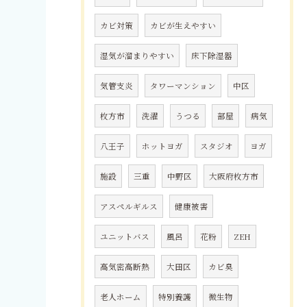
カビ対策
カビが生えやすい
湿気が溜まりやすい
床下除湿器
気管支炎
タワーマンション
中区
枚方市
洗濯
うつる
部屋
病気
八王子
ホットヨガ
スタジオ
ヨガ
施設
三重
中野区
大阪府枚方市
アスペルギルス
健康被害
ユニットバス
風呂
花粉
ZEH
高気密高断熱
大田区
カビ臭
老人ホーム
特別養護
微生物