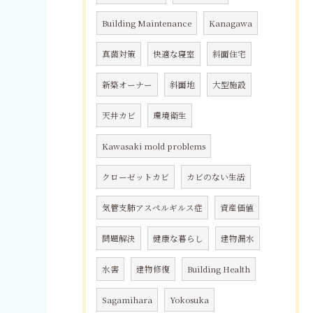
Building Maintenance
Kanagawa
真菌対策
快適な寝室
斜面住宅
新築オーナー
斜面地
大型施設
天井カビ
環境衛生
Kawasaki mold problems
クローゼットカビ
カビのない生活
気管支肺アスペルギルス症
資産価値
問題解決
健康な暮らし
建物漏水
水害
建物修復
Building Health
Sagamihara
Yokosuka