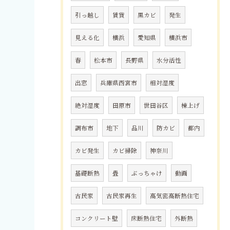
引っ越し
賃貸
黒カビ
発生
見える化
横浜
愛知県
横浜市
春
松本市
長野県
水分活性
出窓
兵庫県西宮市
相対湿度
絶対湿度
田原市
世田谷区
棟上げ
調布市
地下
品川
防カビ
都内
カビ発生
カビ掃除
神奈川
基礎断熱
畳
ぶっちゃけ
動画
古民家
古民家再生
高気密高断熱住宅
コンクリート壁
床断熱住宅
外断熱