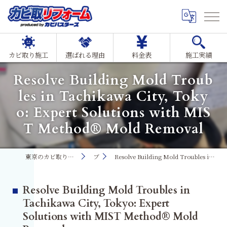
カビ取り施工
選ばれる理由
料金表
施工実績
Resolve Building Mold Troub
les in Tachikawa City, Toky
o: Expert Solutions with MIS
T Method® Mold Removal
東京のカビ取り・カビ対策ならMIST工法®カビ取リフォーム
ブログ
Resolve Building Mold Troubles in Tachikawa City, Tokyo: Expert Solutions with MIST Method® Mold Removal
Resolve Building Mold Troubles in
Tachikawa City, Tokyo: Expert
Solutions with MIST Method® Mold