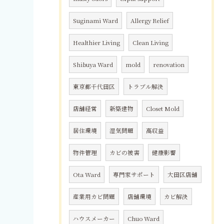
Suginami Ward
Allergy Relief
Healthier Living
Clean Living
Shibuya Ward
mold
renovation
東京都千代田区
トラブル解決
店舗経営
新築建物
Closet Mold
居住環境
湿気問題
高収益
物件管理
カビの被害
健康影響
Ota Ward
専門家サポート
大田区店舗
産業用カビ問題
店舗環境
カビ解決
ハウスメーカー
Chuo Ward