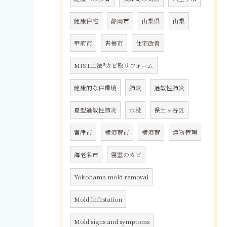
健康住宅
静岡市
山梨県
山梨
甲府市
青梅市
住宅改善
MIST工法®カビ取リフォーム
健康的な住環境
肺炎
過敏性肺炎
夏型過敏性肺炎
水没
保土ヶ谷区
宮津市
横須賀市
横須賀
建物管理
海老名市
寝室のカビ
Yokohama mold removal
Mold infestation
Mold signs and symptoms