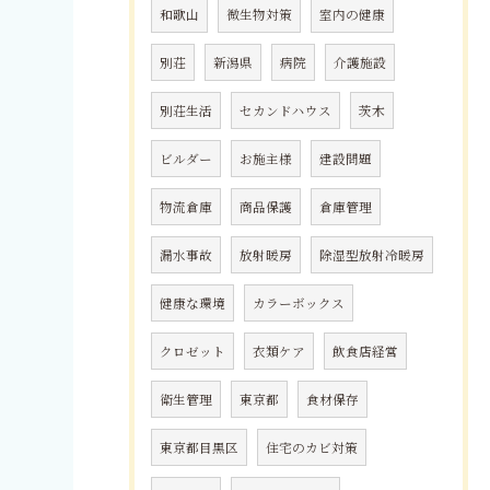
和歌山
微生物対策
室内の健康
別荘
新潟県
病院
介護施設
別荘生活
セカンドハウス
茨木
ビルダー
お施主様
建設問題
物流倉庫
商品保護
倉庫管理
漏水事故
放射暖房
除湿型放射冷暖房
健康な環境
カラーボックス
クロゼット
衣類ケア
飲食店経営
衛生管理
東京都
食材保存
東京都目黒区
住宅のカビ対策