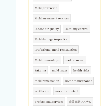
Mold prevention
Mold assessment services
Indoor air quality
Humidity control
Mold damage inspection
Professional mold remediation
Mold removal tips
mold removal
Saitama
mold issues
health risks
mold remediation
home maintenance
ventilation
moisture control
professional services
全館空調システム