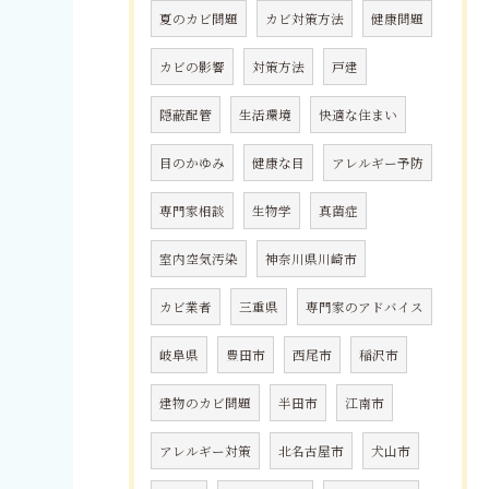
夏のカビ問題
カビ対策方法
健康問題
カビの影響
対策方法
戸建
隠蔽配管
生活環境
快適な住まい
目のかゆみ
健康な目
アレルギー予防
専門家相談
生物学
真菌症
室内空気汚染
神奈川県川崎市
カビ業者
三重県
専門家のアドバイス
岐阜県
豊田市
西尾市
稲沢市
建物のカビ問題
半田市
江南市
アレルギー対策
北名古屋市
犬山市