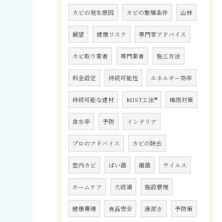
カビの発生原因
カビの繁殖条件
山林
展望
健康リスク
専門家アドバイス
カビ取り業者
専門業者
施工方法
料金設定
持続可能性
エネルギー効率
持続可能な建材
MIST工法®
梅雨対策
含水率
予防
インテリア
プロのアドバイス
カビの除去
室内カビ
ばい菌
細菌
ウイルス
ホームケア
大統領
施設管理
健康環境
食品安全
清潔さ
予防策