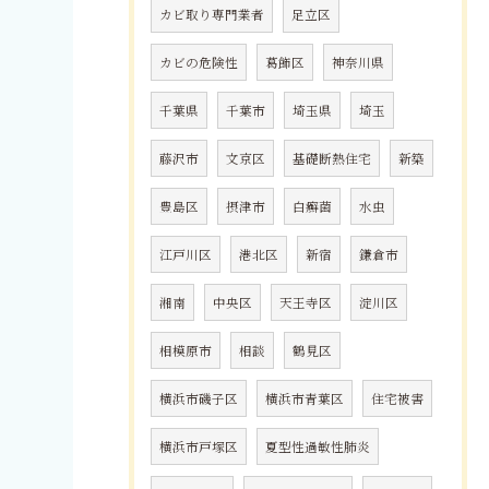
カビ取り専門業者
足立区
カビの危険性
葛飾区
神奈川県
千葉県
千葉市
埼玉県
埼玉
藤沢市
文京区
基礎断熱住宅
新築
豊島区
摂津市
白癬菌
水虫
江戸川区
港北区
新宿
鎌倉市
湘南
中央区
天王寺区
淀川区
相模原市
相談
鶴見区
横浜市磯子区
横浜市青葉区
住宅被害
横浜市戸塚区
夏型性過敏性肺炎