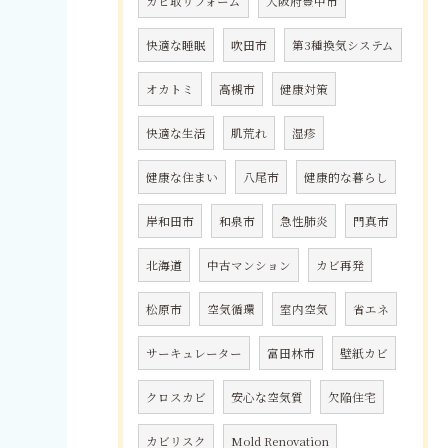
カビ取リフォーム
大阪府豊中市
快適な睡眠
吹田市
第3種換気システム
オカトミ
高槻市
健康対策
快適な生活
肌荒れ
湿疹
健康な住まい
八尾市
健康的な暮らし
岸和田市
和泉市
急性肺炎
門真市
北海道
中古マンション
カビ再発
松原市
空気循環
室内空気
省エネ
サーキュレーター
富田林市
壁紙カビ
クロスカビ
安心な空気質
欠陥住宅
カビリスク
Mold Renovation