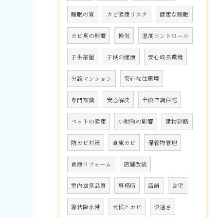
睡眠の質
カビ健康リスク
健康な睡眠
カビ臭の影響
換気
湿度コントロール
子供部屋
子供の健康
安心成長環境
分譲マンション
安心な住環境
専門知識
安心解決
全館空調住宅
ペットの健康
小動物の影響
建物診断
防カビ対策
倉庫カビ
保管物管理
倉庫リフォーム
店舗改装
室内空気品質
事務所
店舗
自宅
線状降水帯
天候とカビ
快適さ