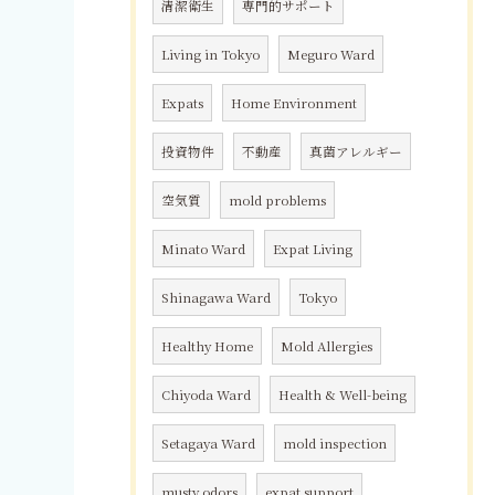
清潔衛生
専門的サポート
Living in Tokyo
Meguro Ward
Expats
Home Environment
投資物件
不動産
真菌アレルギー
空気質
mold problems
Minato Ward
Expat Living
Shinagawa Ward
Tokyo
Healthy Home
Mold Allergies
Chiyoda Ward
Health & Well-being
Setagaya Ward
mold inspection
musty odors
expat support