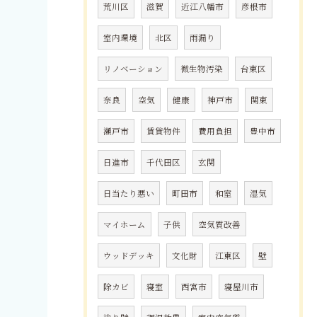
荒川区
滋賀
近江八幡市
彦根市
室内環境
北区
雨漏り
リノベーション
微生物汚染
台東区
奈良
空気
健康
神戸市
関東
瀬戸市
賃貸物件
費用負担
豊中市
日進市
千代田区
玄関
日当たり悪い
町田市
和室
湿気
マイホーム
子供
空気質改善
ウッドデッキ
文化財
江東区
壁
除カビ
寝室
西宮市
寝屋川市