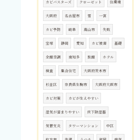
カビバスターズ
クローゼット
住環境
大阪府
名古屋市
雪
一宮
カビ予防
岐阜
高山市
失敗
宝塚
静岡
愛知
カビ被害
基礎
全館空調
南知多
旅館
ホテル
検査
集合住宅
大阪府茨木市
杉並区
奈良県生駒市
大阪府大阪市
カビ対策
カビが生えやすい
湿気が溜まりやすい
床下除湿器
気管支炎
タワーマンション
中区
枚方市
洗濯
うつる
部屋
病気