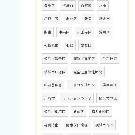
豊島区
摂津市
白癬菌
水虫
江戸川区
港北区
新宿
鎌倉市
湘南
中央区
天王寺区
淀川区
相模原市
相談
鶴見区
横浜市磯子区
横浜市青葉区
住宅被害
横浜市戸塚区
夏型性過敏性肺炎
呼吸器疾患
トリコスポロン
保戸谷区
川崎市
マンションのカビ
横浜市中区
横浜市都筑区
港南区
横浜市緑区
再発防止
健康な住環境
横浜市南区