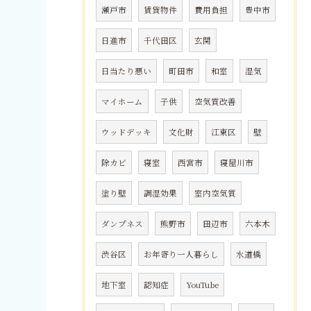
瀬戸市
賃貸物件
費用負担
豊中市
日進市
千代田区
玄関
日当たり悪い
町田市
和室
湿気
マイホーム
子供
空気質改善
ウッドデッキ
文化財
江東区
壁
除カビ
寝室
西宮市
寝屋川市
塗り壁
調湿効果
室内空気質
ダンプネス
熊野市
田辺市
六本木
渋谷区
お年寄り一人暮らし
水道橋
地下室
認知症
YouTube