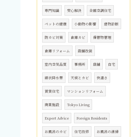
専門知識
安心解決
全館空調住宅
ペットの健康
小動物の影響
建物診断
防カビ対策
倉庫カビ
保管物管理
倉庫リフォーム
店舗改装
室内空気品質
事務所
店舗
自宅
線状降水帯
天候とカビ
快適さ
賃貸住宅
マンションリフォーム
商業施設
Tokyo Living
Expert Advice
Foreign Residents
お風呂のカビ
住宅改修
お風呂の清掃