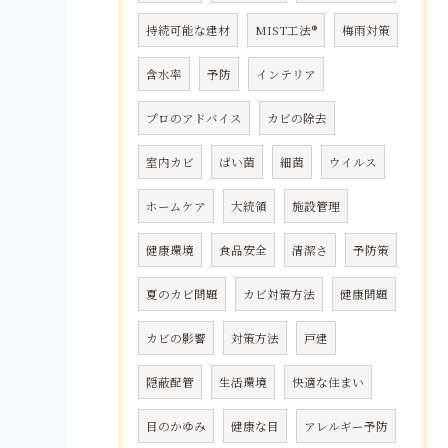
持続可能な建材
MIST工法®
梅雨対策
含水率
予防
インテリア
プロのアドバイス
カビの除去
室内カビ
ばい菌
細菌
ウイルス
ホームケア
大統領
施設管理
健康環境
食品安全
清潔さ
予防策
夏のカビ問題
カビ対策方法
健康問題
カビの影響
対策方法
戸建
隠蔽配管
生活環境
快適な住まい
目のかゆみ
健康な目
アレルギー予防