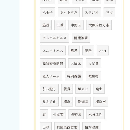
八王子
ホットヨガ
スタジオ
ヨガ
施設
三重
中野区
大阪府枚方市
アスペルギルス
健康被害
ユニットバス
風呂
花粉
ZEH
高気密高断熱
大田区
カビ臭
老人ホーム
特別養護
微生物
引っ越し
賃貸
黒カビ
発生
見える化
横浜
愛知県
横浜市
春
松本市
長野県
水分活性
出窓
兵庫県西宮市
相対湿度