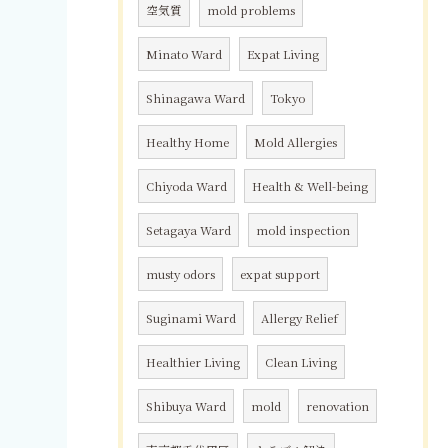
空気質
mold problems
Minato Ward
Expat Living
Shinagawa Ward
Tokyo
Healthy Home
Mold Allergies
Chiyoda Ward
Health & Well-being
Setagaya Ward
mold inspection
musty odors
expat support
Suginami Ward
Allergy Relief
Healthier Living
Clean Living
Shibuya Ward
mold
renovation