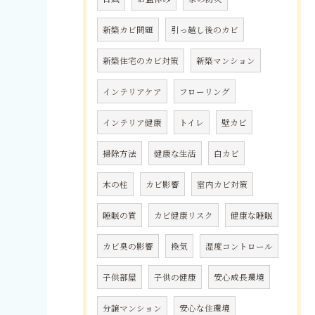
新築カビ問題
引っ越し後のカビ
新築住宅のカビ対策
新築マンション
インテリアケア
フローリング
インテリア健康
トイレ
壁カビ
掃除方法
健康な生活
白カビ
木の柱
カビ影響
室内カビ対策
睡眠の質
カビ健康リスク
健康な睡眠
カビ臭の影響
換気
湿度コントロール
子供部屋
子供の健康
安心成長環境
分譲マンション
安心な住環境