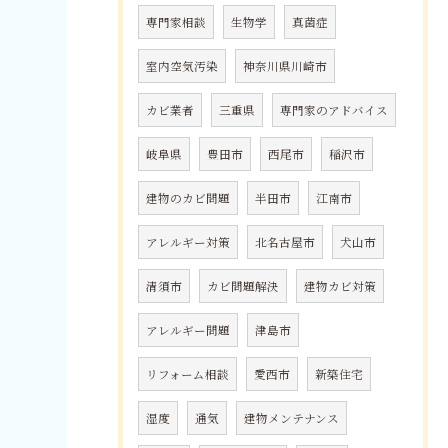
専門家相談
生物学
真菌症
室内空気汚染
神奈川県川崎市
カビ業者
三重県
専門家のアドバイス
岐阜県
豊田市
西尾市
稲沢市
建物のカビ問題
半田市
江南市
アレルギー対策
北名古屋市
犬山市
清須市
カビ問題解決
建物カビ対策
アレルギー問題
津島市
リフォーム相談
愛西市
新築住宅
湿度
通気
建物メンテナンス