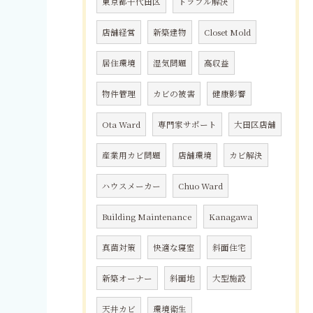
東京都千代田区
トラブル解決
店舗経営
新築建物
Closet Mold
居住環境
湿気問題
高収益
物件管理
カビの被害
健康影響
Ota Ward
専門家サポート
大田区店舗
産業用カビ問題
店舗環境
カビ解決
ハウスメーカー
Chuo Ward
Building Maintenance
Kanagawa
真菌対策
快適な寝室
斜面住宅
新築オーナー
斜面地
大型施設
天井カビ
環境衛生