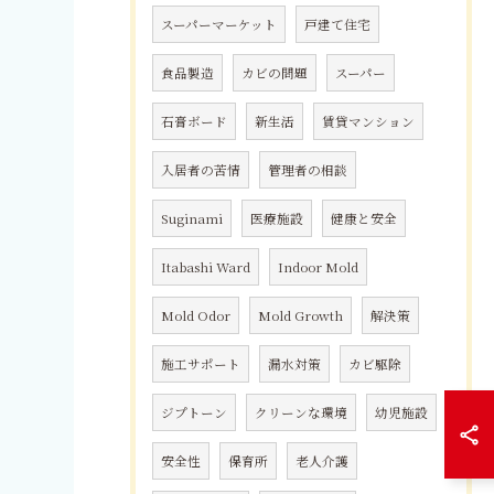
スーパーマーケット
戸建て住宅
食品製造
カビの問題
スーパー
石膏ボード
新生活
賃貸マンション
入居者の苦情
管理者の相談
Suginami
医療施設
健康と安全
Itabashi Ward
Indoor Mold
Mold Odor
Mold Growth
解決策
施工サポート
漏水対策
カビ駆除
ジプトーン
クリーンな環境
幼児施設
安全性
保育所
老人介護