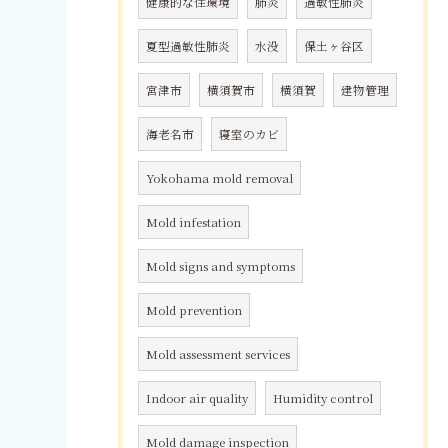
健康的な住環境
肺炎
過敏性肺炎
夏型過敏性肺炎
水没
保土ヶ谷区
宮津市
横須賀市
横須賀
建物管理
海老名市
寝室のカビ
Yokohama mold removal
Mold infestation
Mold signs and symptoms
Mold prevention
Mold assessment services
Indoor air quality
Humidity control
Mold damage inspection