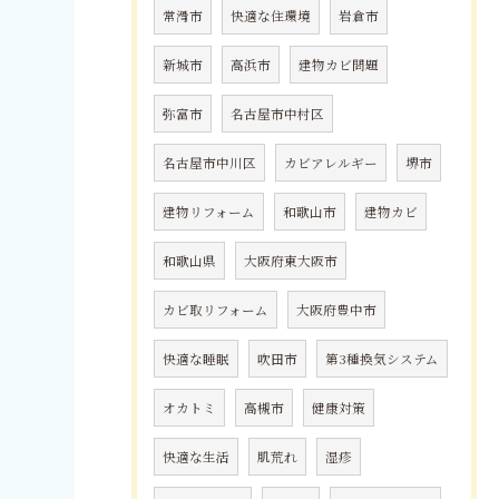
常滑市
快適な住環境
岩倉市
新城市
高浜市
建物カビ問題
弥富市
名古屋市中村区
名古屋市中川区
カビアレルギー
堺市
建物リフォーム
和歌山市
建物カビ
和歌山県
大阪府東大阪市
カビ取リフォーム
大阪府豊中市
快適な睡眠
吹田市
第3種換気システム
オカトミ
高槻市
健康対策
快適な生活
肌荒れ
湿疹