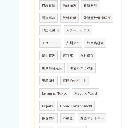
物流倉庫
商品保護
倉庫管理
漏水事故
放射暖房
除湿型放射冷暖房
健康な環境
カラーボックス
クロゼット
衣類ケア
飲食店経営
衛生管理
東京都
食材保存
東京都目黒区
住宅のカビ対策
清潔衛生
専門的サポート
Living in Tokyo
Meguro Ward
Expats
Home Environment
投資物件
不動産
真菌アレルギー