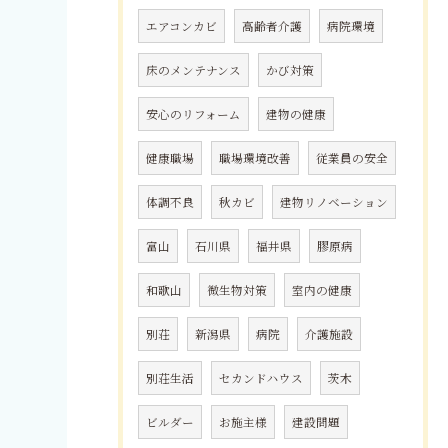
エアコンカビ
高齢者介護
病院環境
床のメンテナンス
かび対策
安心のリフォーム
建物の健康
健康職場
職場環境改善
従業員の安全
体調不良
秋カビ
建物リノベーション
富山
石川県
福井県
膠原病
和歌山
微生物対策
室内の健康
別荘
新潟県
病院
介護施設
別荘生活
セカンドハウス
茨木
ビルダー
お施主様
建設問題