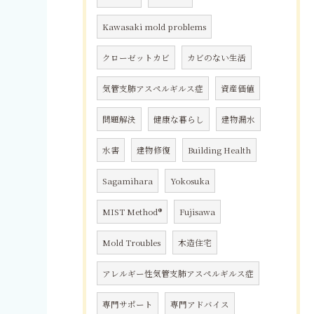
Kawasaki mold problems
クローゼットカビ
カビのない生活
気管支肺アスペルギルス症
資産価値
問題解決
健康な暮らし
建物漏水
水害
建物修復
Building Health
Sagamihara
Yokosuka
MIST Method®
Fujisawa
Mold Troubles
木造住宅
アレルギー性気管支肺アスペルギルス症
専門サポート
専門アドバイス