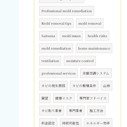
Professional mold remediation
Mold removal tips
mold removal
Saitama
mold issues
health risks
mold remediation
home maintenance
ventilation
moisture control
professional services
全館空調システム
カビの発生原因
カビの繁殖条件
山林
展望
健康リスク
専門家アドバイス
カビ取り業者
専門業者
施工方法
料金設定
持続可能性
エネルギー効率