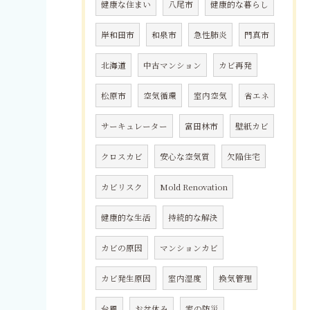
健康な住まい
八尾市
健康的な暮らし
岸和田市
和泉市
急性肺炎
門真市
北海道
中古マンション
カビ再発
松原市
空気循環
室内空気
省エネ
サーキュレーター
富田林市
壁紙カビ
クロスカビ
安心な空気質
欠陥住宅
カビリスク
Mold Renovation
健康的な生活
持続的な解決
カビの原因
マンションカビ
カビ発生原因
室内湿度
換気管理
台風
お盆休み
家の防災