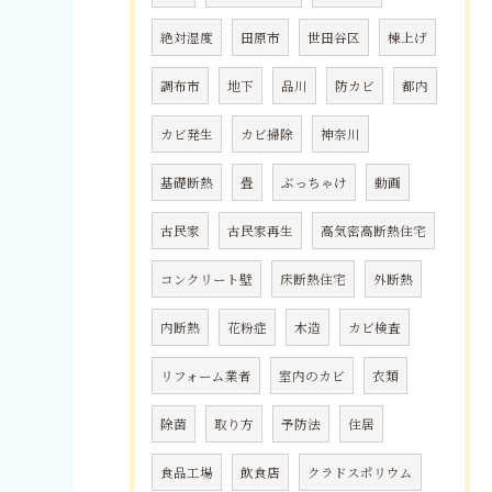
絶対湿度
田原市
世田谷区
棟上げ
調布市
地下
品川
防カビ
都内
カビ発生
カビ掃除
神奈川
基礎断熱
畳
ぶっちゃけ
動画
古民家
古民家再生
高気密高断熱住宅
コンクリート壁
床断熱住宅
外断熱
内断熱
花粉症
木造
カビ検査
リフォーム業者
室内のカビ
衣類
除菌
取り方
予防法
住居
食品工場
飲食店
クラドスポリウム