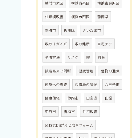
横浜市栄区
横浜市泉区
横浜市金沢区
住環境改善
横浜市西区
静岡県
熱海市
板橋区
さいたま市
喉のイガイガ
喉の健康
自宅ケア
予防方法
リスク
喉
対策
淡路島カビ問題
湿度管理
建物の通気
健康への影響
淡路島の気候
八王子市
健康住宅
静岡市
山梨県
山梨
甲府市
青梅市
住宅改善
MIST工法®カビ取リフォーム