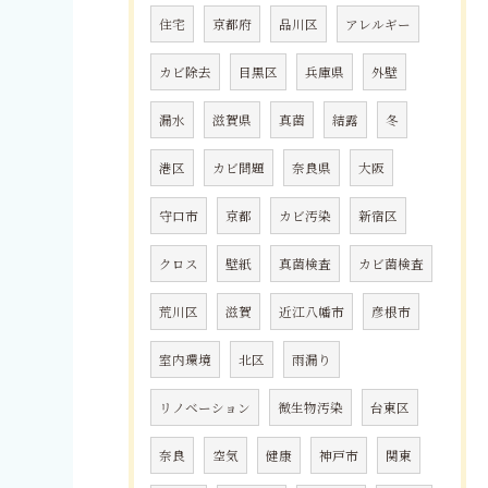
住宅
京都府
品川区
アレルギー
カビ除去
目黒区
兵庫県
外壁
漏水
滋賀県
真菌
結露
冬
港区
カビ問題
奈良県
大阪
守口市
京都
カビ汚染
新宿区
クロス
壁紙
真菌検査
カビ菌検査
荒川区
滋賀
近江八幡市
彦根市
室内環境
北区
雨漏り
リノベーション
微生物汚染
台東区
奈良
空気
健康
神戸市
関東