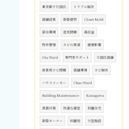
東京都千代田区
トラブル解決
店舗経営
新築建物
Closet Mold
居住環境
湿気問題
高収益
物件管理
カビの被害
健康影響
Ota Ward
専門家サポート
大田区店舗
産業用カビ問題
店舗環境
カビ解決
ハウスメーカー
Chuo Ward
Building Maintenance
Kanagawa
真菌対策
快適な寝室
斜面住宅
新築オーナー
斜面地
大型施設