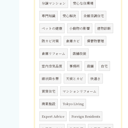
分譲マンション
安心な住環境
専門知識
安心解決
全館空調住宅
ペットの健康
小動物の影響
建物診断
防カビ対策
倉庫カビ
保管物管理
倉庫リフォーム
店舗改装
室内空気品質
事務所
店舗
自宅
線状降水帯
天候とカビ
快適さ
賃貸住宅
マンションリフォーム
商業施設
Tokyo Living
Expert Advice
Foreign Residents