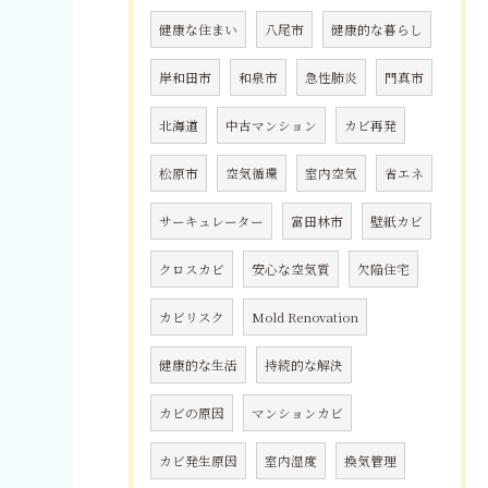
健康な住まい
八尾市
健康的な暮らし
岸和田市
和泉市
急性肺炎
門真市
北海道
中古マンション
カビ再発
松原市
空気循環
室内空気
省エネ
サーキュレーター
富田林市
壁紙カビ
クロスカビ
安心な空気質
欠陥住宅
カビリスク
Mold Renovation
健康的な生活
持続的な解決
カビの原因
マンションカビ
カビ発生原因
室内湿度
換気管理