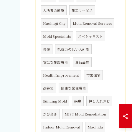
入所者の健康
施工サービス
Hachioji City
Mold Removal Services
Mold Specialists
スペシャリスト
修復
抵抗力の低い入所者
安全な施設環境
食品品質
Health Improvement
市営住宅
改善策
健康な居住環境
Building Mold
疾患
押し入れカビ
かび臭さ
MIST Mold Remediation
Indoor Mold Removal
Machida