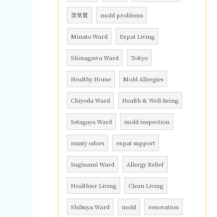
空気質
mold problems
Minato Ward
Expat Living
Shinagawa Ward
Tokyo
Healthy Home
Mold Allergies
Chiyoda Ward
Health & Well-being
Setagaya Ward
mold inspection
musty odors
expat support
Suginami Ward
Allergy Relief
Healthier Living
Clean Living
Shibuya Ward
mold
renovation