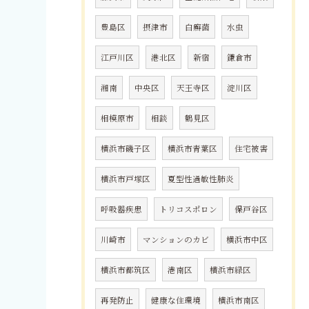
豊島区
摂津市
白癬菌
水虫
江戸川区
港北区
新宿
鎌倉市
湘南
中央区
天王寺区
淀川区
相模原市
相談
鶴見区
横浜市磯子区
横浜市青葉区
住宅被害
横浜市戸塚区
夏型性過敏性肺炎
呼吸器疾患
トリコスポロン
保戸谷区
川崎市
マンションのカビ
横浜市中区
横浜市都筑区
港南区
横浜市緑区
再発防止
健康な住環境
横浜市南区