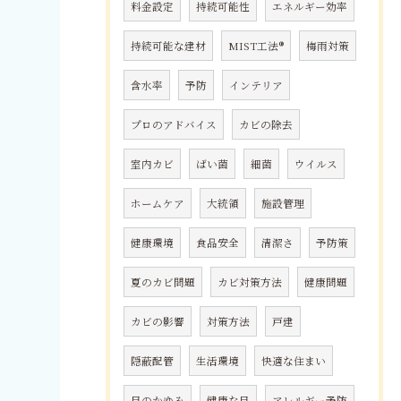
料金設定
持続可能性
エネルギー効率
持続可能な建材
MIST工法®
梅雨対策
含水率
予防
インテリア
プロのアドバイス
カビの除去
室内カビ
ばい菌
細菌
ウイルス
ホームケア
大統領
施設管理
健康環境
食品安全
清潔さ
予防策
夏のカビ問題
カビ対策方法
健康問題
カビの影響
対策方法
戸建
隠蔽配管
生活環境
快適な住まい
目のかゆみ
健康な目
アレルギー予防