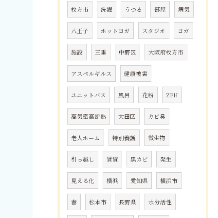
枚方市
洗濯
うつる
部屋
病気
八王子
ホットヨガ
スタジオ
ヨガ
施設
三重
中野区
大阪府枚方市
アスペルギルス
健康被害
ユニットバス
風呂
花粉
ZEH
高気密高断熱
大田区
カビ臭
老人ホーム
特別養護
微生物
引っ越し
賃貸
黒カビ
発生
見える化
横浜
愛知県
横浜市
春
松本市
長野県
水分活性