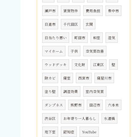
瀬戸市
賃貸物件
費用負担
豊中市
日進市
千代田区
玄関
日当たり悪い
町田市
和室
湿気
マイホーム
子供
空気質改善
ウッドデッキ
文化財
江東区
壁
除カビ
寝室
西宮市
寝屋川市
塗り壁
調湿効果
室内空気質
ダンプネス
熊野市
田辺市
六本木
渋谷区
お年寄り一人暮らし
水道橋
地下室
認知症
YouTube