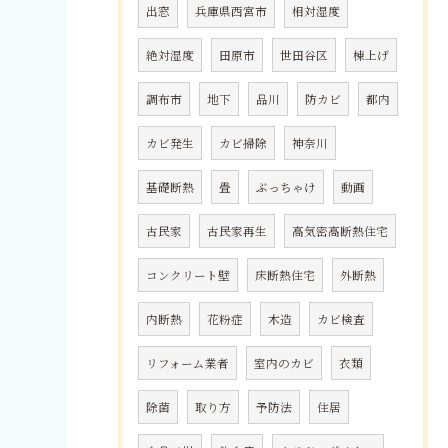
出窓
兵庫県西宮市
相対湿度
絶対湿度
田原市
世田谷区
棟上げ
調布市
地下
品川
防カビ
都内
カビ発生
カビ掃除
神奈川
基礎断熱
畳
ぶっちゃけ
動画
古民家
古民家再生
高気密高断熱住宅
コンクリート壁
床断熱住宅
外断熱
内断熱
花粉症
木造
カビ検査
リフォーム業者
室内のカビ
衣類
除菌
取り方
予防法
住居