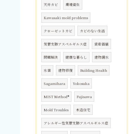
天井カビ
環境衛生
Kawasaki mold problems
クローゼットカビ
カビのない生活
気管支肺アスペルギルス症
資産価値
問題解決
健康な暮らし
建物漏水
水害
建物修復
Building Health
Sagamihara
Yokosuka
MIST Method®
Fujisawa
Mold Troubles
木造住宅
アレルギー性気管支肺アスペルギルス症