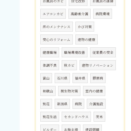
お風呂のカビ
住宅改修
お風呂の清掃
エアコンカビ
高齢者介護
病院環境
床のメンテナンス
かび対策
安心のリフォーム
建物の健康
健康職場
職場環境改善
従業員の安全
体調不良
秋カビ
建物リノベーション
富山
石川県
福井県
膠原病
和歌山
微生物対策
室内の健康
別荘
新潟県
病院
介護施設
別荘生活
セカンドハウス
茨木
ビルダー
お施主様
建設問題