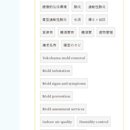
健康的な住環境
肺炎
過敏性肺炎
夏型過敏性肺炎
水没
保土ヶ谷区
宮津市
横須賀市
横須賀
建物管理
海老名市
寝室のカビ
Yokohama mold removal
Mold infestation
Mold signs and symptoms
Mold prevention
Mold assessment services
Indoor air quality
Humidity control