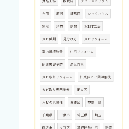
食品工場
飲食店
クラドスポリウム
布団
原因
練馬区
シックハウス
家屋
建物
断熱
MIST工法
カビ種類
見分け方
カビリフォーム
室内環境改善
住宅リフォーム
健康被害予防
湿気対策
カビ取りリフォーム
江東区カビ問題解決
カビ取り専門業者
足立区
カビの危険性
葛飾区
神奈川県
千葉県
千葉市
埼玉県
埼玉
藤沢市
文京区
基礎断熱住宅
新築