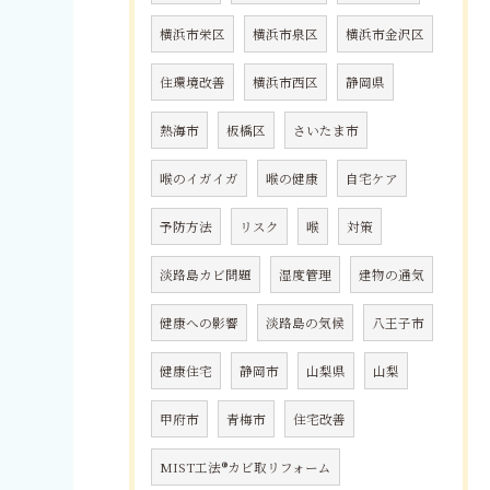
横浜市栄区
横浜市泉区
横浜市金沢区
住環境改善
横浜市西区
静岡県
熱海市
板橋区
さいたま市
喉のイガイガ
喉の健康
自宅ケア
予防方法
リスク
喉
対策
淡路島カビ問題
湿度管理
建物の通気
健康への影響
淡路島の気候
八王子市
健康住宅
静岡市
山梨県
山梨
甲府市
青梅市
住宅改善
MIST工法®カビ取リフォーム