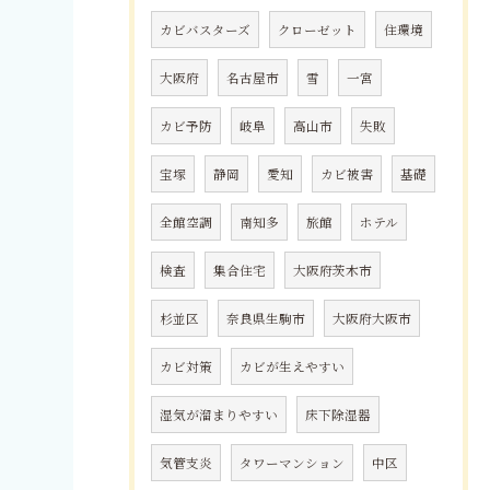
カビバスターズ
クローゼット
住環境
大阪府
名古屋市
雪
一宮
カビ予防
岐阜
高山市
失敗
宝塚
静岡
愛知
カビ被害
基礎
全館空調
南知多
旅館
ホテル
検査
集合住宅
大阪府茨木市
杉並区
奈良県生駒市
大阪府大阪市
カビ対策
カビが生えやすい
湿気が溜まりやすい
床下除湿器
気管支炎
タワーマンション
中区