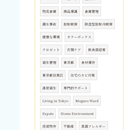
物流倉庫
商品保護
倉庫管理
漏水事故
放射暖房
除湿型放射冷暖房
健康な環境
カラーボックス
クロゼット
衣類ケア
飲食店経営
衛生管理
東京都
食材保存
東京都目黒区
住宅のカビ対策
清潔衛生
専門的サポート
Living in Tokyo
Meguro Ward
Expats
Home Environment
投資物件
不動産
真菌アレルギー