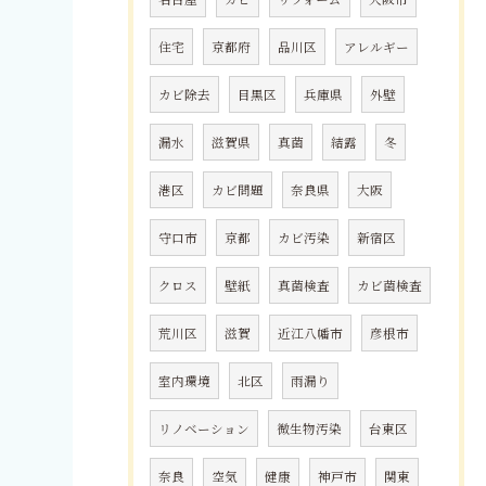
住宅
京都府
品川区
アレルギー
カビ除去
目黒区
兵庫県
外壁
漏水
滋賀県
真菌
結露
冬
港区
カビ問題
奈良県
大阪
守口市
京都
カビ汚染
新宿区
クロス
壁紙
真菌検査
カビ菌検査
荒川区
滋賀
近江八幡市
彦根市
室内環境
北区
雨漏り
リノベーション
微生物汚染
台東区
奈良
空気
健康
神戸市
関東