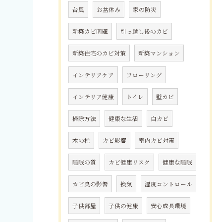
台風
お盆休み
家の防災
新築カビ問題
引っ越し後のカビ
新築住宅のカビ対策
新築マンション
インテリアケア
フローリング
インテリア健康
トイレ
壁カビ
掃除方法
健康な生活
白カビ
木の柱
カビ影響
室内カビ対策
睡眠の質
カビ健康リスク
健康な睡眠
カビ臭の影響
換気
湿度コントロール
子供部屋
子供の健康
安心成長環境