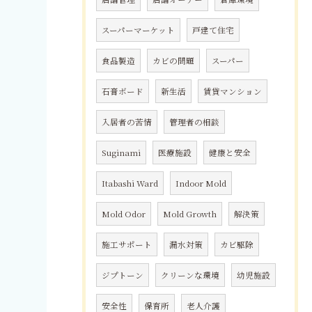
スーパーマーケット
戸建て住宅
食品製造
カビの問題
スーパー
石膏ボード
新生活
賃貸マンション
入居者の苦情
管理者の相談
Suginami
医療施設
健康と安全
Itabashi Ward
Indoor Mold
Mold Odor
Mold Growth
解決策
施工サポート
漏水対策
カビ駆除
ジプトーン
クリーンな環境
幼児施設
安全性
保育所
老人介護