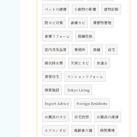
ペットの健康
小動物の影響
建物診断
防カビ対策
倉庫カビ
保管物管理
倉庫リフォーム
店舗改装
室内空気品質
事務所
店舗
自宅
線状降水帯
天候とカビ
快適さ
賃貸住宅
マンションリフォーム
商業施設
Tokyo Living
Expert Advice
Foreign Residents
お風呂のカビ
住宅改修
お風呂の清掃
エアコンカビ
高齢者介護
病院環境