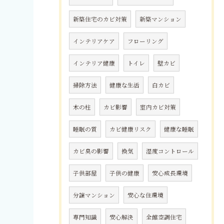
新築住宅のカビ対策
新築マンション
インテリアケア
フローリング
インテリア健康
トイレ
壁カビ
掃除方法
健康な生活
白カビ
木の柱
カビ影響
室内カビ対策
睡眠の質
カビ健康リスク
健康な睡眠
カビ臭の影響
換気
湿度コントロール
子供部屋
子供の健康
安心成長環境
分譲マンション
安心な住環境
専門知識
安心解決
全館空調住宅