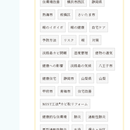
住環境改善
横浜市西区
静岡県
熱海市
板橋区
さいたま市
喉のイガイガ
喉の健康
自宅ケア
予防方法
リスク
喉
対策
淡路島カビ問題
湿度管理
建物の通気
健康への影響
淡路島の気候
八王子市
健康住宅
静岡市
山梨県
山梨
甲府市
青梅市
住宅改善
MIST工法®カビ取リフォーム
健康的な住環境
肺炎
過敏性肺炎
夏型過敏性肺炎
水没
保土ヶ谷区