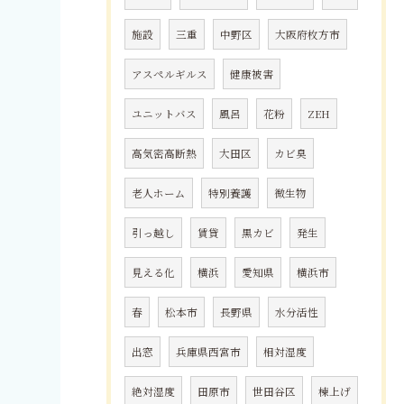
施設
三重
中野区
大阪府枚方市
アスペルギルス
健康被害
ユニットバス
風呂
花粉
ZEH
高気密高断熱
大田区
カビ臭
老人ホーム
特別養護
微生物
引っ越し
賃貸
黒カビ
発生
見える化
横浜
愛知県
横浜市
春
松本市
長野県
水分活性
出窓
兵庫県西宮市
相対湿度
絶対湿度
田原市
世田谷区
棟上げ