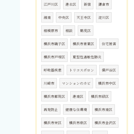
江戸川区
港北区
新宿
鎌倉市
湘南
中央区
天王寺区
淀川区
相模原市
相談
鶴見区
横浜市磯子区
横浜市青葉区
住宅被害
横浜市戸塚区
夏型性過敏性肺炎
呼吸器疾患
トリコスポロン
保戸谷区
川崎市
マンションのカビ
横浜市中区
横浜市都筑区
港南区
横浜市緑区
再発防止
健康な住環境
横浜市南区
横浜市栄区
横浜市泉区
横浜市金沢区