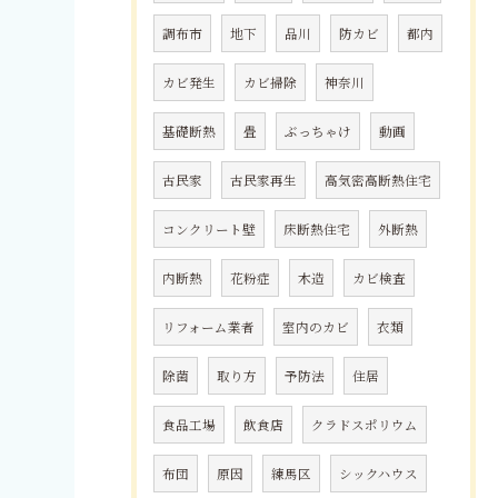
調布市
地下
品川
防カビ
都内
カビ発生
カビ掃除
神奈川
基礎断熱
畳
ぶっちゃけ
動画
古民家
古民家再生
高気密高断熱住宅
コンクリート壁
床断熱住宅
外断熱
内断熱
花粉症
木造
カビ検査
リフォーム業者
室内のカビ
衣類
除菌
取り方
予防法
住居
食品工場
飲食店
クラドスポリウム
布団
原因
練馬区
シックハウス