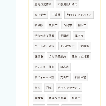
室内空気汚染
神奈川県川崎市
カビ業者
三重県
専門家のアドバイス
岐阜県
豊田市
西尾市
稲沢市
建物のカビ問題
半田市
江南市
アレルギー対策
北名古屋市
犬山市
清須市
カビ問題解決
建物カビ対策
アレルギー問題
津島市
リフォーム相談
愛西市
新築住宅
湿度
通気
建物メンテナンス
常滑市
快適な住環境
岩倉市