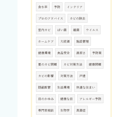
含水率
予防
インテリア
プロのアドバイス
カビの除去
室内カビ
ばい菌
細菌
ウイルス
ホームケア
大統領
施設管理
健康環境
食品安全
清潔さ
予防策
夏のカビ問題
カビ対策方法
健康問題
カビの影響
対策方法
戸建
隠蔽配管
生活環境
快適な住まい
目のかゆみ
健康な目
アレルギー予防
専門家相談
生物学
真菌症