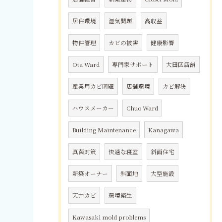
居住環境
湿気問題
高収益
物件管理
カビの被害
健康影響
Ota Ward
専門家サポート
大田区店舗
産業用カビ問題
店舗環境
カビ解決
ハウスメーカー
Chuo Ward
Building Maintenance
Kanagawa
真菌対策
快適な寝室
斜面住宅
新築オーナー
斜面地
大型施設
天井カビ
環境衛生
Kawasaki mold problems