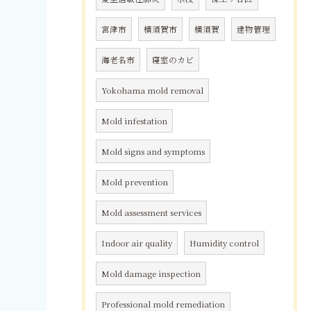
宮津市
横須賀市
横須賀
建物管理
海老名市
寝室のカビ
Yokohama mold removal
Mold infestation
Mold signs and symptoms
Mold prevention
Mold assessment services
Indoor air quality
Humidity control
Mold damage inspection
Professional mold remediation