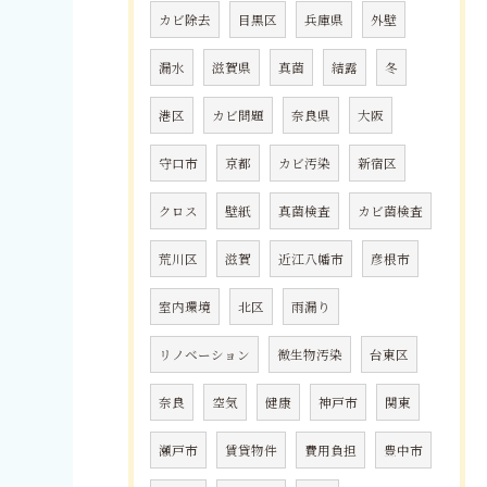
カビ除去
目黒区
兵庫県
外壁
漏水
滋賀県
真菌
結露
冬
港区
カビ問題
奈良県
大阪
守口市
京都
カビ汚染
新宿区
クロス
壁紙
真菌検査
カビ菌検査
荒川区
滋賀
近江八幡市
彦根市
室内環境
北区
雨漏り
リノベーション
微生物汚染
台東区
奈良
空気
健康
神戸市
関東
瀬戸市
賃貸物件
費用負担
豊中市