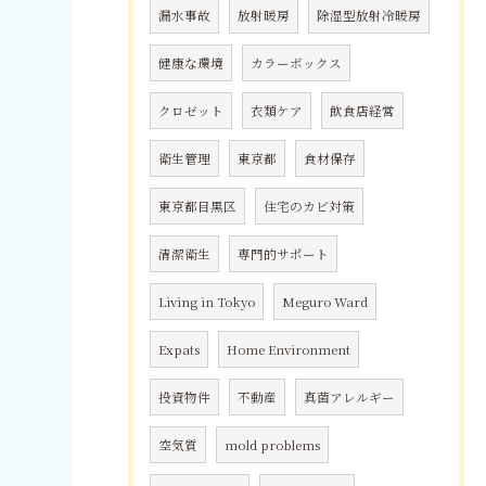
漏水事故
放射暖房
除湿型放射冷暖房
健康な環境
カラーボックス
クロゼット
衣類ケア
飲食店経営
衛生管理
東京都
食材保存
東京都目黒区
住宅のカビ対策
清潔衛生
専門的サポート
Living in Tokyo
Meguro Ward
Expats
Home Environment
投資物件
不動産
真菌アレルギー
空気質
mold problems