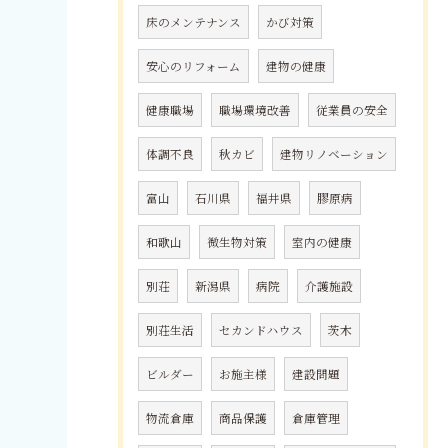
床のメンテナンス
かび対策
安心のリフォーム
建物の健康
健康職場
職場環境改善
従業員の安全
体調不良
秋カビ
建物リノベーション
富山
石川県
福井県
膠原病
和歌山
微生物対策
室内の健康
別荘
新潟県
病院
介護施設
別荘生活
セカンドハウス
茨木
ビルダー
お施主様
建設問題
物流倉庫
商品保護
倉庫管理