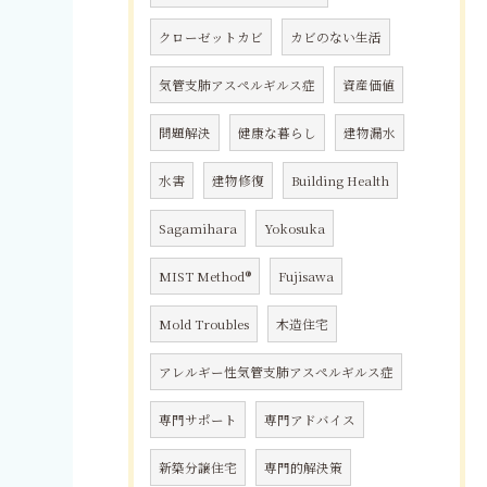
クローゼットカビ
カビのない生活
気管支肺アスペルギルス症
資産価値
問題解決
健康な暮らし
建物漏水
水害
建物修復
Building Health
Sagamihara
Yokosuka
MIST Method®
Fujisawa
Mold Troubles
木造住宅
アレルギー性気管支肺アスペルギルス症
専門サポート
専門アドバイス
新築分譲住宅
専門的解決策