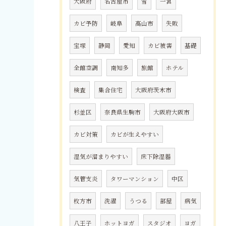
大阪府
名古屋市
雪
一宮
カビ予防
岐阜
高山市
失敗
宝塚
静岡
愛知
カビ被害
基礎
全館空調
南知多
旅館
ホテル
検査
集合住宅
大阪府茨木市
杉並区
奈良県生駒市
大阪府大阪市
カビ対策
カビが生えやすい
湿気が溜まりやすい
床下除湿器
気管支炎
タワーマンション
中区
枚方市
洗濯
うつる
部屋
病気
八王子
ホットヨガ
スタジオ
ヨガ