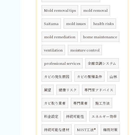
Mold removal tips
mold removal
Saitama
mold issues
health risks
mold remediation
home maintenance
ventilation
moisture control
professional services
全館空調システム
カビの発生原因
カビの繁殖条件
山林
展望
健康リスク
専門家アドバイス
カビ取り業者
専門業者
施工方法
料金設定
持続可能性
エネルギー効率
持続可能な建材
MIST工法®
梅雨対策