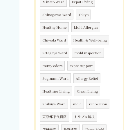
Minato Ward
Expat Living
Shinagawa Ward
Tokyo
Healthy Home
Mold Allergies
Chiyoda Ward
Health & Well-being
Setagaya Ward
mold inspection
musty odors
expat support
Suginami Ward
Allergy Relief
Healthier Living
Clean Living
Shibuya Ward
mold
renovation
東京都千代田区
トラブル解決
店舗経営
新築建物
Closet Mold