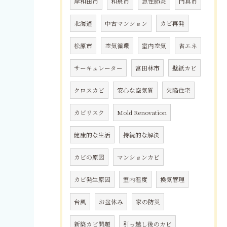
岸和田市
和泉市
急性肺炎
門真市
北海道
中古マンション
カビ再発
松原市
空気循環
室内空気
省エネ
サーキュレーター
富田林市
壁紙カビ
クロスカビ
安心な空気質
欠陥住宅
カビリスク
Mold Renovation
健康的な生活
持続的な解決
カビの原因
マンションカビ
カビ発生原因
室内湿度
換気管理
台風
お盆休み
家の防災
新築カビ問題
引っ越し後のカビ