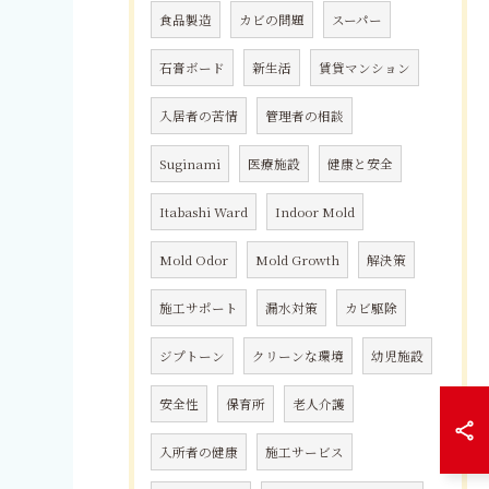
食品製造
カビの問題
スーパー
石膏ボード
新生活
賃貸マンション
入居者の苦情
管理者の相談
Suginami
医療施設
健康と安全
Itabashi Ward
Indoor Mold
Mold Odor
Mold Growth
解決策
施工サポート
漏水対策
カビ駆除
ジプトーン
クリーンな環境
幼児施設
安全性
保育所
老人介護
入所者の健康
施工サービス