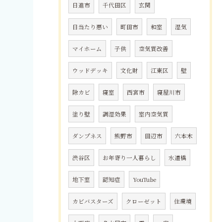
日進市
千代田区
玄関
日当たり悪い
町田市
和室
湿気
マイホーム
子供
空気質改善
ウッドデッキ
文化財
江東区
壁
除カビ
寝室
西宮市
寝屋川市
塗り壁
調湿効果
室内空気質
ダンプネス
熊野市
田辺市
六本木
渋谷区
お年寄り一人暮らし
水道橋
地下室
認知症
YouTube
カビバスターズ
クローゼット
住環境