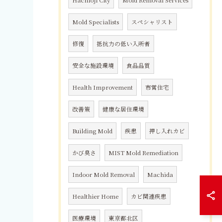
Hachioji City
Mold Removal Services
Mold Specialists
スペシャリスト
修復
抵抗力の低い入所者
安全な施設環境
食品品質
Health Improvement
市営住宅
改善策
健康な居住環境
Building Mold
疾患
押し入れカビ
かび臭さ
MIST Mold Remediation
Indoor Mold Removal
Machida
Healthier Home
カビ関連疾患
医療環境
東京都北区