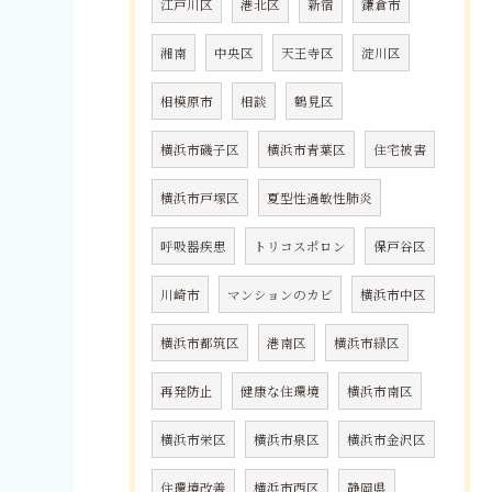
江戸川区
港北区
新宿
鎌倉市
湘南
中央区
天王寺区
淀川区
相模原市
相談
鶴見区
横浜市磯子区
横浜市青葉区
住宅被害
横浜市戸塚区
夏型性過敏性肺炎
呼吸器疾患
トリコスポロン
保戸谷区
川崎市
マンションのカビ
横浜市中区
横浜市都筑区
港南区
横浜市緑区
再発防止
健康な住環境
横浜市南区
横浜市栄区
横浜市泉区
横浜市金沢区
住環境改善
横浜市西区
静岡県