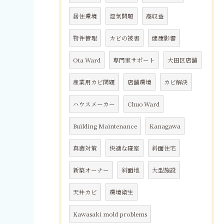
居住環境
湿気問題
高収益
物件管理
カビの被害
健康影響
Ota Ward
専門家サポート
大田区店舗
産業用カビ問題
店舗環境
カビ解決
ハウスメーカー
Chuo Ward
Building Maintenance
Kanagawa
真菌対策
快適な寝室
斜面住宅
新築オーナー
斜面地
大型施設
天井カビ
環境衛生
Kawasaki mold problems