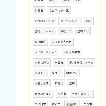
新城市
高浜市
建物カビ問題
弥富市
名古屋市中村区
名古屋市中川区
カビアレルギー
堺市
建物リフォーム
和歌山市
建物カビ
和歌山県
大阪府東大阪市
カビ取リフォーム
大阪府豊中市
快適な睡眠
吹田市
第3種換気システム
オカトミ
高槻市
健康対策
快適な生活
肌荒れ
湿疹
健康な住まい
八尾市
健康的な暮らし
岸和田市
和泉市
急性肺炎
門真市