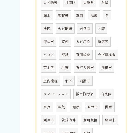
カビ除去
目黒区
兵庫県
外壁
漏水
滋賀県
真菌
結露
冬
港区
カビ問題
奈良県
大阪
守口市
京都
カビ汚染
新宿区
クロス
壁紙
真菌検査
カビ菌検査
荒川区
滋賀
近江八幡市
彦根市
室内環境
北区
雨漏り
リノベーション
微生物汚染
台東区
奈良
空気
健康
神戸市
関東
瀬戸市
賃貸物件
費用負担
豊中市