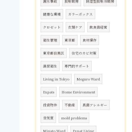
漏水事故
放射暖房
除湿型放射冷暖房
健康な環境
カラーボックス
クロゼット
衣類ケア
飲食店経営
衛生管理
東京都
食材保存
東京都目黒区
住宅のカビ対策
清潔衛生
専門的サポート
Living in Tokyo
Meguro Ward
Expats
Home Environment
投資物件
不動産
真菌アレルギー
空気質
mold problems
Minato Ward
Expat Living