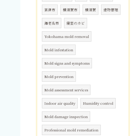
宮津市
横須賀市
横須賀
建物管理
海老名市
寝室のカビ
Yokohama mold removal
Mold infestation
Mold signs and symptoms
Mold prevention
Mold assessment services
Indoor air quality
Humidity control
Mold damage inspection
Professional mold remediation