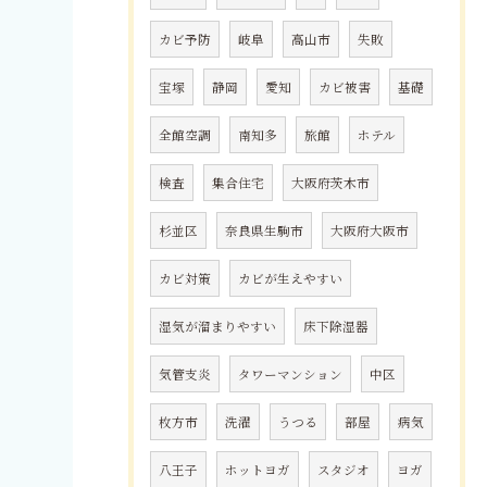
カビ予防
岐阜
高山市
失敗
宝塚
静岡
愛知
カビ被害
基礎
全館空調
南知多
旅館
ホテル
検査
集合住宅
大阪府茨木市
杉並区
奈良県生駒市
大阪府大阪市
カビ対策
カビが生えやすい
湿気が溜まりやすい
床下除湿器
気管支炎
タワーマンション
中区
枚方市
洗濯
うつる
部屋
病気
八王子
ホットヨガ
スタジオ
ヨガ