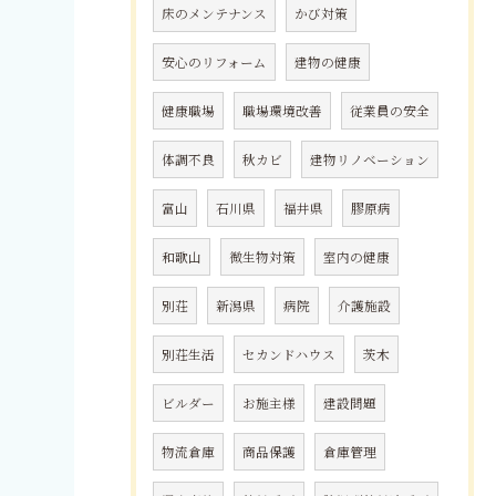
床のメンテナンス
かび対策
安心のリフォーム
建物の健康
健康職場
職場環境改善
従業員の安全
体調不良
秋カビ
建物リノベーション
富山
石川県
福井県
膠原病
和歌山
微生物対策
室内の健康
別荘
新潟県
病院
介護施設
別荘生活
セカンドハウス
茨木
ビルダー
お施主様
建設問題
物流倉庫
商品保護
倉庫管理