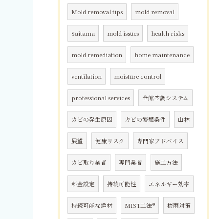
Mold removal tips
mold removal
Saitama
mold issues
health risks
mold remediation
home maintenance
ventilation
moisture control
professional services
全館空調システム
カビの発生原因
カビの繁殖条件
山林
展望
健康リスク
専門家アドバイス
カビ取り業者
専門業者
施工方法
料金設定
持続可能性
エネルギー効率
持続可能な建材
MIST工法®
梅雨対策