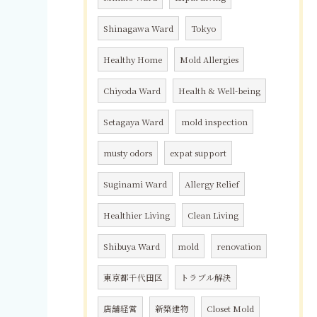
Shinagawa Ward
Tokyo
Healthy Home
Mold Allergies
Chiyoda Ward
Health & Well-being
Setagaya Ward
mold inspection
musty odors
expat support
Suginami Ward
Allergy Relief
Healthier Living
Clean Living
Shibuya Ward
mold
renovation
東京都千代田区
トラブル解決
店舗経営
新築建物
Closet Mold