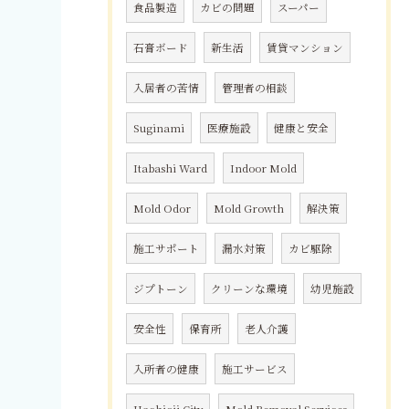
食品製造
カビの問題
スーパー
石膏ボード
新生活
賃貸マンション
入居者の苦情
管理者の相談
Suginami
医療施設
健康と安全
Itabashi Ward
Indoor Mold
Mold Odor
Mold Growth
解決策
施工サポート
漏水対策
カビ駆除
ジプトーン
クリーンな環境
幼児施設
安全性
保育所
老人介護
入所者の健康
施工サービス