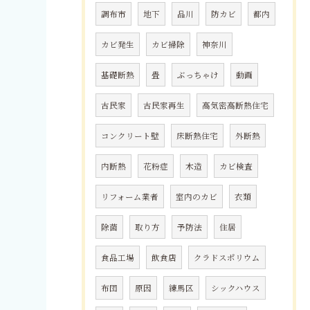
調布市
地下
品川
防カビ
都内
カビ発生
カビ掃除
神奈川
基礎断熱
畳
ぶっちゃけ
動画
古民家
古民家再生
高気密高断熱住宅
コンクリート壁
床断熱住宅
外断熱
内断熱
花粉症
木造
カビ検査
リフォーム業者
室内のカビ
衣類
除菌
取り方
予防法
住居
食品工場
飲食店
クラドスポリウム
布団
原因
練馬区
シックハウス