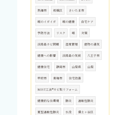
熱海市
板橋区
さいたま市
喉のイガイガ
喉の健康
自宅ケア
予防方法
リスク
喉
対策
淡路島カビ問題
湿度管理
建物の通気
健康への影響
淡路島の気候
八王子市
健康住宅
静岡市
山梨県
山梨
甲府市
青梅市
住宅改善
MIST工法®カビ取リフォーム
健康的な住環境
肺炎
過敏性肺炎
夏型過敏性肺炎
水没
保土ヶ谷区