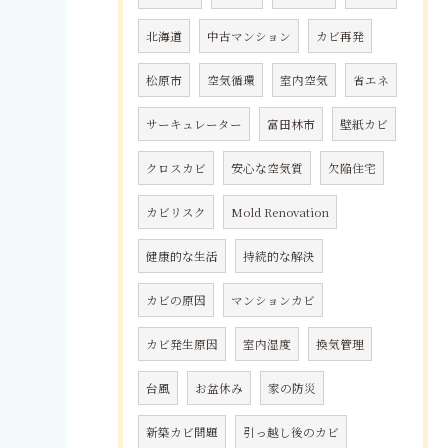
北海道
中古マンション
カビ再発
松原市
空気循環
室内空気
省エネ
サーキュレーター
富田林市
壁紙カビ
クロスカビ
安心な空気質
欠陥住宅
カビリスク
Mold Renovation
健康的な生活
持続的な解決
カビの原因
マンションカビ
カビ発生原因
室内湿度
換気管理
台風
お盆休み
家の防災
新築カビ問題
引っ越し後のカビ