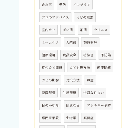
含水率
予防
インテリア
プロのアドバイス
カビの除去
室内カビ
ばい菌
細菌
ウイルス
ホームケア
大統領
施設管理
健康環境
食品安全
清潔さ
予防策
夏のカビ問題
カビ対策方法
健康問題
カビの影響
対策方法
戸建
隠蔽配管
生活環境
快適な住まい
目のかゆみ
健康な目
アレルギー予防
専門家相談
生物学
真菌症