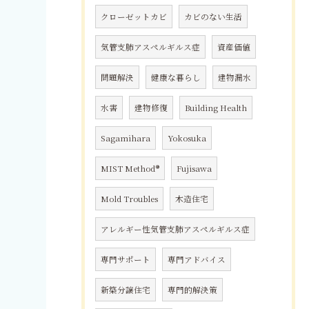
クローゼットカビ
カビのない生活
気管支肺アスペルギルス症
資産価値
問題解決
健康な暮らし
建物漏水
水害
建物修復
Building Health
Sagamihara
Yokosuka
MIST Method®
Fujisawa
Mold Troubles
木造住宅
アレルギー性気管支肺アスペルギルス症
専門サポート
専門アドバイス
新築分譲住宅
専門的解決策