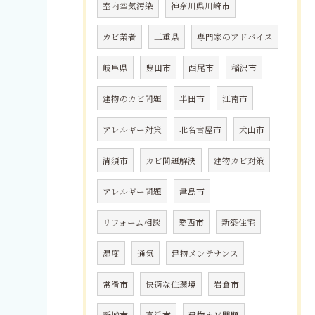
室内空気汚染
神奈川県川崎市
カビ業者
三重県
専門家のアドバイス
岐阜県
豊田市
西尾市
稲沢市
建物のカビ問題
半田市
江南市
アレルギー対策
北名古屋市
犬山市
清須市
カビ問題解決
建物カビ対策
アレルギー問題
津島市
リフォーム相談
愛西市
新築住宅
湿度
通気
建物メンテナンス
常滑市
快適な住環境
岩倉市