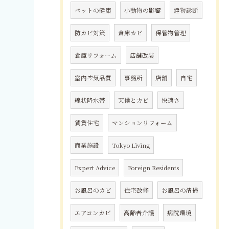
ペットの健康
小動物の影響
建物診断
防カビ対策
倉庫カビ
保管物管理
倉庫リフォーム
店舗改装
室内空気品質
事務所
店舗
自宅
線状降水帯
天候とカビ
快適さ
賃貸住宅
マンションリフォーム
商業施設
Tokyo Living
Expert Advice
Foreign Residents
お風呂のカビ
住宅改修
お風呂の清掃
エアコンカビ
高齢者介護
病院環境