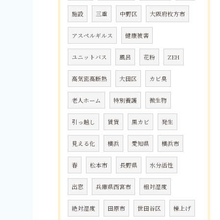
施設
三重
中野区
大阪府枚方市
アスペルギルス
健康被害
ユニットバス
風呂
花粉
ZEH
高気密高断熱
大田区
カビ臭
老人ホーム
特別養護
微生物
引っ越し
賃貸
黒カビ
発生
見える化
横浜
愛知県
横浜市
春
松本市
長野県
水分活性
出窓
兵庫県西宮市
相対湿度
絶対湿度
田原市
世田谷区
棟上げ