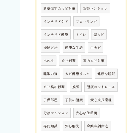
新築住宅のカビ対策
新築マンション
インテリアケア
フローリング
インテリア健康
トイレ
壁カビ
掃除方法
健康な生活
白カビ
木の柱
カビ影響
室内カビ対策
睡眠の質
カビ健康リスク
健康な睡眠
カビ臭の影響
換気
湿度コントロール
子供部屋
子供の健康
安心成長環境
分譲マンション
安心な住環境
専門知識
安心解決
全館空調住宅