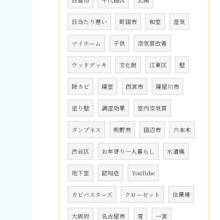
日進市
千代田区
玄関
日当たり悪い
町田市
和室
湿気
マイホーム
子供
空気質改善
ウッドデッキ
文化財
江東区
壁
除カビ
寝室
西宮市
寝屋川市
塗り壁
調湿効果
室内空気質
ダンプネス
熊野市
田辺市
六本木
渋谷区
お年寄り一人暮らし
水道橋
地下室
認知症
YouTube
カビバスターズ
クローゼット
住環境
大阪府
名古屋市
雪
一宮