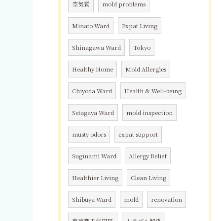
空気質
mold problems
Minato Ward
Expat Living
Shinagawa Ward
Tokyo
Healthy Home
Mold Allergies
Chiyoda Ward
Health & Well-being
Setagaya Ward
mold inspection
musty odors
expat support
Suginami Ward
Allergy Relief
Healthier Living
Clean Living
Shibuya Ward
mold
renovation