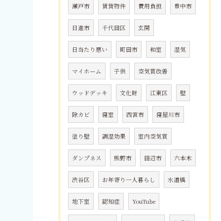
瀬戸市
賃貸物件
費用負担
豊中市
日進市
千代田区
玄関
日当たり悪い
町田市
和室
湿気
マイホーム
子供
空気質改善
ウッドデッキ
文化財
江東区
壁
除カビ
寝室
西宮市
寝屋川市
塗り壁
調湿効果
室内空気質
ダンプネス
熊野市
田辺市
六本木
渋谷区
お年寄り一人暮らし
水道橋
地下室
認知症
YouTube