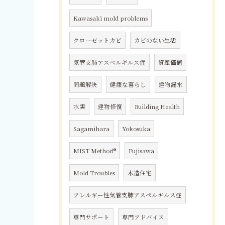
Kawasaki mold problems
クローゼットカビ
カビのない生活
気管支肺アスペルギルス症
資産価値
問題解決
健康な暮らし
建物漏水
水害
建物修復
Building Health
Sagamihara
Yokosuka
MIST Method®
Fujisawa
Mold Troubles
木造住宅
アレルギー性気管支肺アスペルギルス症
専門サポート
専門アドバイス