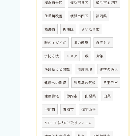
横浜市栄区
横浜市泉区
横浜市金沢区
住環境改善
横浜市西区
静岡県
熱海市
板橋区
さいたま市
喉のイガイガ
喉の健康
自宅ケア
予防方法
リスク
喉
対策
淡路島カビ問題
湿度管理
建物の通気
健康への影響
淡路島の気候
八王子市
健康住宅
静岡市
山梨県
山梨
甲府市
青梅市
住宅改善
MIST工法®カビ取リフォーム