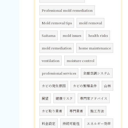
Professional mold remediation
Mold removal tips
mold removal
Saitama
mold issues
health risks
mold remediation
home maintenance
ventilation
moisture control
professional services
全館空調システム
カビの発生原因
カビの繁殖条件
山林
展望
健康リスク
専門家アドバイス
カビ取り業者
専門業者
施工方法
料金設定
持続可能性
エネルギー効率