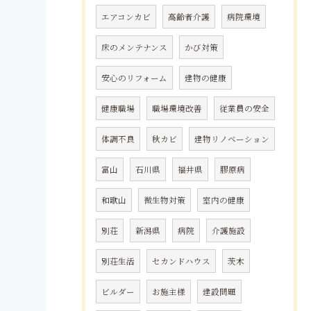
エアコンカビ
高齢者介護
病院環境
床のメンテナンス
かび対策
安心のリフォーム
建物の健康
健康職場
職場環境改善
従業員の安全
体調不良
秋カビ
建物リノベーション
富山
石川県
福井県
膠原病
和歌山
微生物対策
室内の健康
別荘
新潟県
病院
介護施設
別荘生活
セカンドハウス
茨木
ビルダー
お施主様
建設問題