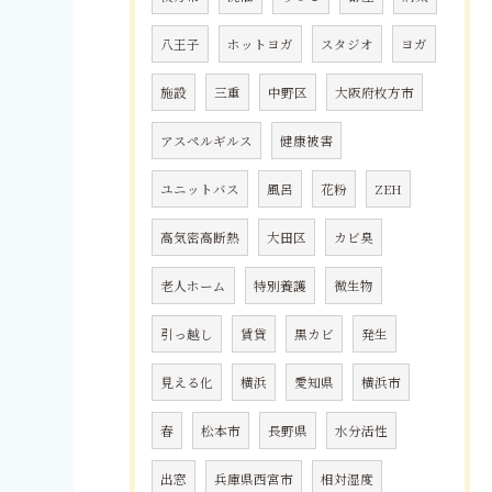
八王子
ホットヨガ
スタジオ
ヨガ
施設
三重
中野区
大阪府枚方市
アスペルギルス
健康被害
ユニットバス
風呂
花粉
ZEH
高気密高断熱
大田区
カビ臭
老人ホーム
特別養護
微生物
引っ越し
賃貸
黒カビ
発生
見える化
横浜
愛知県
横浜市
春
松本市
長野県
水分活性
出窓
兵庫県西宮市
相対湿度