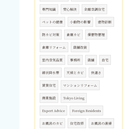
専門知識
安心解決
全館空調住宅
ペットの健康
小動物の影響
建物診断
防カビ対策
倉庫カビ
保管物管理
倉庫リフォーム
店舗改装
室内空気品質
事務所
店舗
自宅
線状降水帯
天候とカビ
快適さ
賃貸住宅
マンションリフォーム
商業施設
Tokyo Living
Expert Advice
Foreign Residents
お風呂のカビ
住宅改修
お風呂の清掃