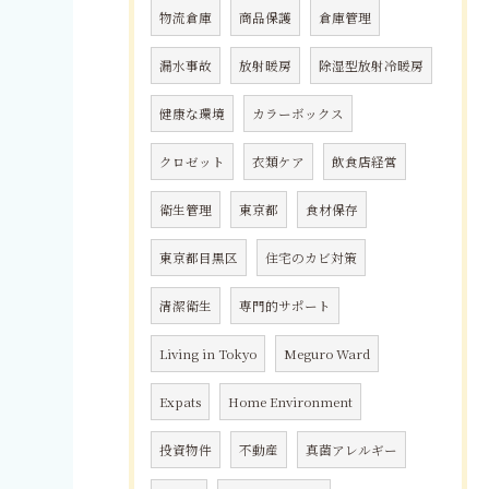
物流倉庫
商品保護
倉庫管理
漏水事故
放射暖房
除湿型放射冷暖房
健康な環境
カラーボックス
クロゼット
衣類ケア
飲食店経営
衛生管理
東京都
食材保存
東京都目黒区
住宅のカビ対策
清潔衛生
専門的サポート
Living in Tokyo
Meguro Ward
Expats
Home Environment
投資物件
不動産
真菌アレルギー