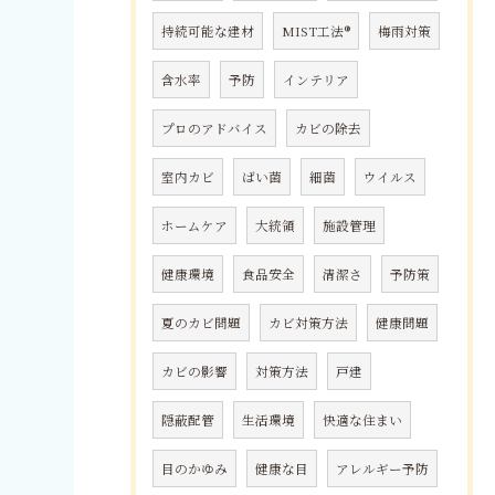
持続可能な建材
MIST工法®
梅雨対策
含水率
予防
インテリア
プロのアドバイス
カビの除去
室内カビ
ばい菌
細菌
ウイルス
ホームケア
大統領
施設管理
健康環境
食品安全
清潔さ
予防策
夏のカビ問題
カビ対策方法
健康問題
カビの影響
対策方法
戸建
隠蔽配管
生活環境
快適な住まい
目のかゆみ
健康な目
アレルギー予防