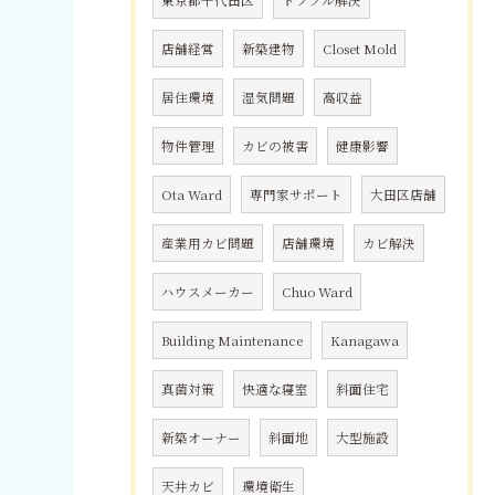
東京都千代田区
トラブル解決
店舗経営
新築建物
Closet Mold
居住環境
湿気問題
高収益
物件管理
カビの被害
健康影響
Ota Ward
専門家サポート
大田区店舗
産業用カビ問題
店舗環境
カビ解決
ハウスメーカー
Chuo Ward
Building Maintenance
Kanagawa
真菌対策
快適な寝室
斜面住宅
新築オーナー
斜面地
大型施設
天井カビ
環境衛生