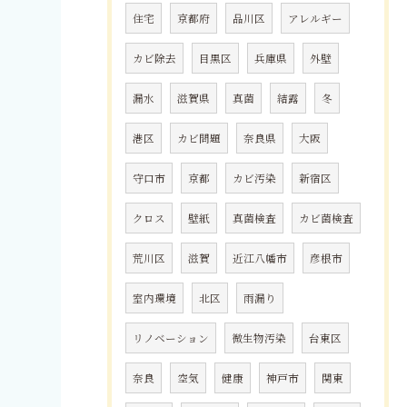
住宅
京都府
品川区
アレルギー
カビ除去
目黒区
兵庫県
外壁
漏水
滋賀県
真菌
結露
冬
港区
カビ問題
奈良県
大阪
守口市
京都
カビ汚染
新宿区
クロス
壁紙
真菌検査
カビ菌検査
荒川区
滋賀
近江八幡市
彦根市
室内環境
北区
雨漏り
リノベーション
微生物汚染
台東区
奈良
空気
健康
神戸市
関東