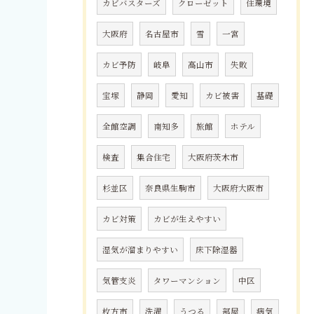
カビバスターズ
クローゼット
住環境
大阪府
名古屋市
雪
一宮
カビ予防
岐阜
高山市
失敗
宝塚
静岡
愛知
カビ被害
基礎
全館空調
南知多
旅館
ホテル
検査
集合住宅
大阪府茨木市
杉並区
奈良県生駒市
大阪府大阪市
カビ対策
カビが生えやすい
湿気が溜まりやすい
床下除湿器
気管支炎
タワーマンション
中区
枚方市
洗濯
うつる
部屋
病気