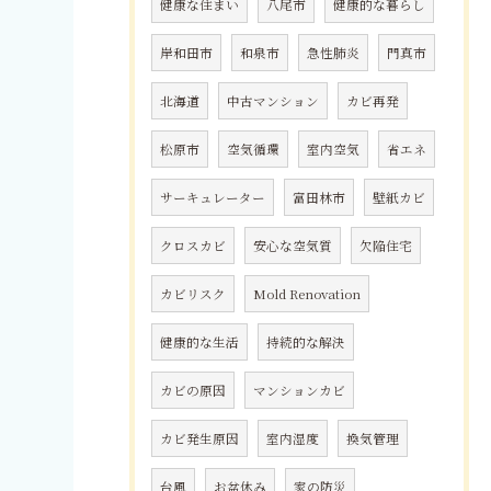
健康な住まい
八尾市
健康的な暮らし
岸和田市
和泉市
急性肺炎
門真市
北海道
中古マンション
カビ再発
松原市
空気循環
室内空気
省エネ
サーキュレーター
富田林市
壁紙カビ
クロスカビ
安心な空気質
欠陥住宅
カビリスク
Mold Renovation
健康的な生活
持続的な解決
カビの原因
マンションカビ
カビ発生原因
室内湿度
換気管理
台風
お盆休み
家の防災