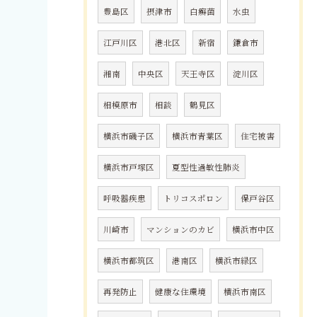
豊島区
摂津市
白癬菌
水虫
江戸川区
港北区
新宿
鎌倉市
湘南
中央区
天王寺区
淀川区
相模原市
相談
鶴見区
横浜市磯子区
横浜市青葉区
住宅被害
横浜市戸塚区
夏型性過敏性肺炎
呼吸器疾患
トリコスポロン
保戸谷区
川崎市
マンションのカビ
横浜市中区
横浜市都筑区
港南区
横浜市緑区
再発防止
健康な住環境
横浜市南区