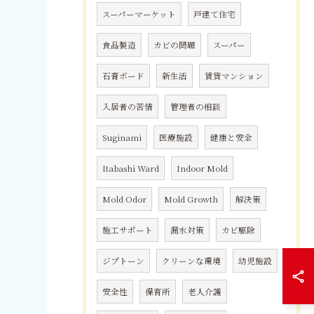
スーパーマーケット
戸建て住宅
食品製造
カビの問題
スーパー
石膏ボード
新生活
賃貸マンション
入居者の苦情
管理者の相談
Suginami
医療施設
健康と安全
Itabashi Ward
Indoor Mold
Mold Odor
Mold Growth
解決策
施工サポート
漏水対策
カビ駆除
ジプトーン
クリーンな環境
幼児施設
安全性
保育所
老人介護