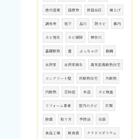
絶対湿度
田原市
世田谷区
棟上げ
調布市
地下
品川
防カビ
都内
カビ発生
カビ掃除
神奈川
基礎断熱
畳
ぶっちゃけ
動画
古民家
古民家再生
高気密高断熱住宅
コンクリート壁
床断熱住宅
外断熱
内断熱
花粉症
木造
カビ検査
リフォーム業者
室内のカビ
衣類
除菌
取り方
予防法
住居
食品工場
飲食店
クラドスポリウム