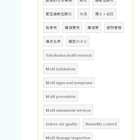
健康的な住環境
肺炎
過敏性肺炎
夏型過敏性肺炎
水没
保土ヶ谷区
宮津市
横須賀市
横須賀
建物管理
海老名市
寝室のカビ
Yokohama mold removal
Mold infestation
Mold signs and symptoms
Mold prevention
Mold assessment services
Indoor air quality
Humidity control
Mold damage inspection