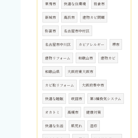
常滑市
快適な住環境
岩倉市
新城市
高浜市
建物カビ問題
弥富市
名古屋市中村区
名古屋市中川区
カビアレルギー
堺市
建物リフォーム
和歌山市
建物カビ
和歌山県
大阪府東大阪市
カビ取リフォーム
大阪府豊中市
快適な睡眠
吹田市
第3種換気システム
オカトミ
高槻市
健康対策
快適な生活
肌荒れ
湿疹