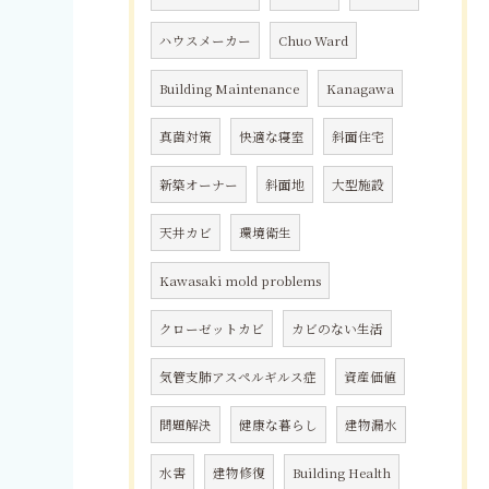
ハウスメーカー
Chuo Ward
Building Maintenance
Kanagawa
真菌対策
快適な寝室
斜面住宅
新築オーナー
斜面地
大型施設
天井カビ
環境衛生
Kawasaki mold problems
クローゼットカビ
カビのない生活
気管支肺アスペルギルス症
資産価値
問題解決
健康な暮らし
建物漏水
水害
建物修復
Building Health