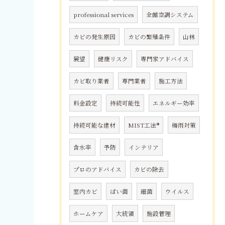
professional services
全館空調システム
カビの発生原因
カビの繁殖条件
山林
展望
健康リスク
専門家アドバイス
カビ取り業者
専門業者
施工方法
料金設定
持続可能性
エネルギー効率
持続可能な建材
MIST工法®
梅雨対策
含水率
予防
インテリア
プロのアドバイス
カビの除去
室内カビ
ばい菌
細菌
ウイルス
ホームケア
大統領
施設管理