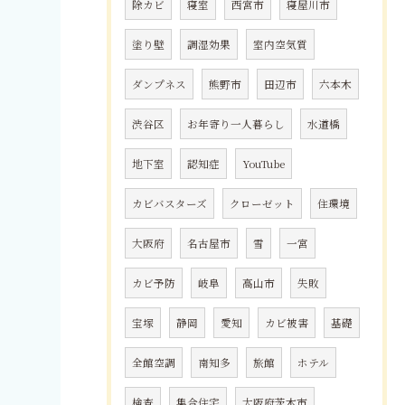
除カビ
寝室
西宮市
寝屋川市
塗り壁
調湿効果
室内空気質
ダンプネス
熊野市
田辺市
六本木
渋谷区
お年寄り一人暮らし
水道橋
地下室
認知症
YouTube
カビバスターズ
クローゼット
住環境
大阪府
名古屋市
雪
一宮
カビ予防
岐阜
高山市
失敗
宝塚
静岡
愛知
カビ被害
基礎
全館空調
南知多
旅館
ホテル
検査
集合住宅
大阪府茨木市