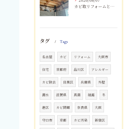
2026/08/07
カビ取リフォームと専門業者を比較！根本解決を選ぶポイント
タグ
Tags
名古屋
カビ
リフォーム
大阪市
住宅
京都府
品川区
アレルギー
カビ除去
目黒区
兵庫県
外壁
漏水
滋賀県
真菌
結露
冬
港区
カビ問題
奈良県
大阪
守口市
京都
カビ汚染
新宿区