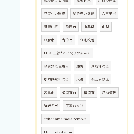
淡路島カビ問題
湿度管理
建物の通気
健康への影響
淡路島の気候
八王子市
健康住宅
静岡市
山梨県
山梨
甲府市
青梅市
住宅改善
MIST工法®カビ取リフォーム
健康的な住環境
肺炎
過敏性肺炎
夏型過敏性肺炎
水没
保土ヶ谷区
宮津市
横須賀市
横須賀
建物管理
海老名市
寝室のカビ
Yokohama mold removal
Mold infestation