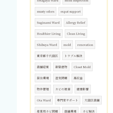
Setagaya Ward
mold inspection
musty odors
expat support
Suginami Ward
Allergy Relief
Healthier Living
Clean Living
Shibuya Ward
mold
renovation
東京都千代田区
トラブル解決
店舗経営
新築建物
Closet Mold
居住環境
湿気問題
高収益
物件管理
カビの被害
健康影響
Ota Ward
専門家サポート
大田区店舗
産業用カビ問題
店舗環境
カビ解決