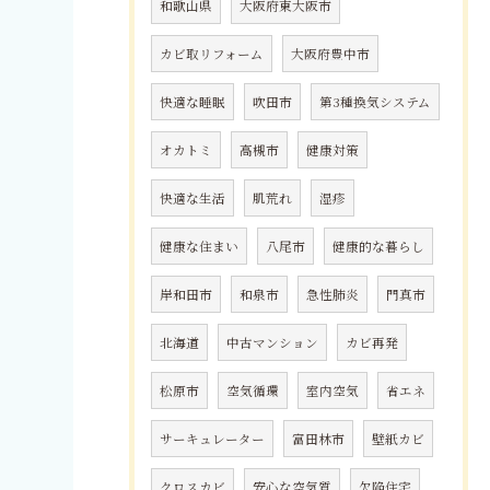
和歌山県
大阪府東大阪市
カビ取リフォーム
大阪府豊中市
快適な睡眠
吹田市
第3種換気システム
オカトミ
高槻市
健康対策
快適な生活
肌荒れ
湿疹
健康な住まい
八尾市
健康的な暮らし
岸和田市
和泉市
急性肺炎
門真市
北海道
中古マンション
カビ再発
松原市
空気循環
室内空気
省エネ
サーキュレーター
富田林市
壁紙カビ
クロスカビ
安心な空気質
欠陥住宅