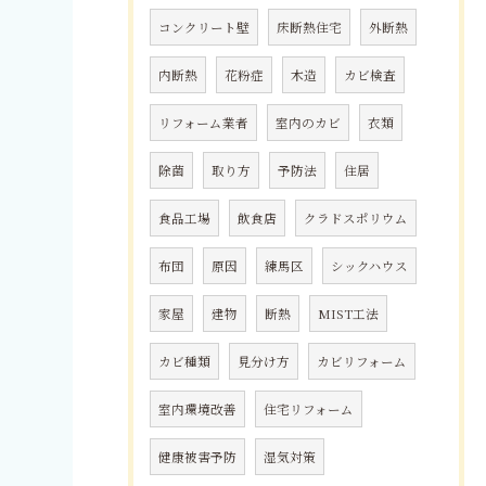
コンクリート壁
床断熱住宅
外断熱
内断熱
花粉症
木造
カビ検査
リフォーム業者
室内のカビ
衣類
除菌
取り方
予防法
住居
食品工場
飲食店
クラドスポリウム
布団
原因
練馬区
シックハウス
家屋
建物
断熱
MIST工法
カビ種類
見分け方
カビリフォーム
室内環境改善
住宅リフォーム
健康被害予防
湿気対策