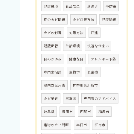
健康環境
食品安全
清潔さ
予防策
夏のカビ問題
カビ対策方法
健康問題
カビの影響
対策方法
戸建
隠蔽配管
生活環境
快適な住まい
目のかゆみ
健康な目
アレルギー予防
専門家相談
生物学
真菌症
室内空気汚染
神奈川県川崎市
カビ業者
三重県
専門家のアドバイス
岐阜県
豊田市
西尾市
稲沢市
建物のカビ問題
半田市
江南市