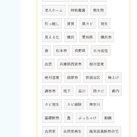
老人ホーム
特別養護
微生物
引っ越し
賃貸
黒カビ
発生
見える化
横浜
愛知県
横浜市
春
松本市
長野県
水分活性
出窓
兵庫県西宮市
相対湿度
絶対湿度
田原市
世田谷区
棟上げ
調布市
地下
品川
防カビ
都内
カビ発生
カビ掃除
神奈川
基礎断熱
畳
ぶっちゃけ
動画
古民家
古民家再生
高気密高断熱住宅