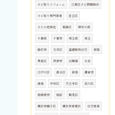
カビ取りリフォーム
江東区カビ問題解決
カビ取り専門業者
足立区
カビの危険性
葛飾区
神奈川県
千葉県
千葉市
埼玉県
埼玉
藤沢市
文京区
基礎断熱住宅
新築
豊島区
摂津市
白癬菌
水虫
江戸川区
港北区
新宿
鎌倉市
湘南
中央区
天王寺区
淀川区
相模原市
相談
鶴見区
横浜市磯子区
横浜市青葉区
住宅被害