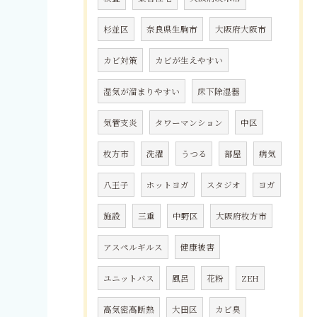
杉並区
奈良県生駒市
大阪府大阪市
カビ対策
カビが生えやすい
湿気が溜まりやすい
床下除湿器
気管支炎
タワーマンション
中区
枚方市
洗濯
うつる
部屋
病気
八王子
ホットヨガ
スタジオ
ヨガ
施設
三重
中野区
大阪府枚方市
アスペルギルス
健康被害
ユニットバス
風呂
花粉
ZEH
高気密高断熱
大田区
カビ臭