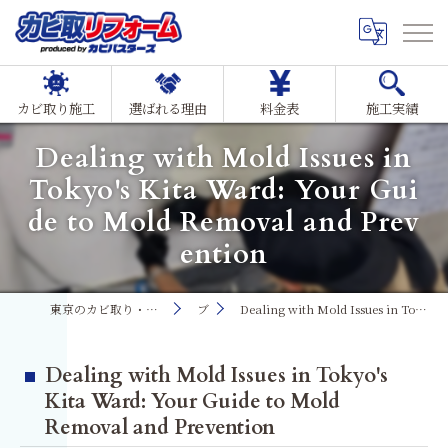
カビ取り施工
選ばれる理由
料金表
施工実績
Dealing with Mold Issues in
Tokyo's Kita Ward: Your Gui
de to Mold Removal and Prev
ention
東京のカビ取り・カビ対策ならMIST工法®カビ取リフォーム
ブログ
Dealing with Mold Issues in Tokyo's Kita Ward: Your Guide to Mold Removal and Prevention
Dealing with Mold Issues in Tokyo's
Kita Ward: Your Guide to Mold
Removal and Prevention