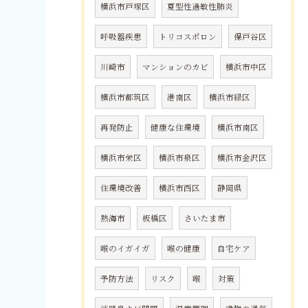
横浜市戸塚区
夏型性過敏性肺炎
呼吸器疾患
トリコスポロン
保戸谷区
川崎市
マンションのカビ
横浜市中区
横浜市都筑区
港南区
横浜市緑区
再発防止
健康な住環境
横浜市南区
横浜市栄区
横浜市泉区
横浜市金沢区
住環境改善
横浜市西区
静岡県
熱海市
板橋区
さいたま市
喉のイガイガ
喉の健康
自宅ケア
予防方法
リスク
喉
対策