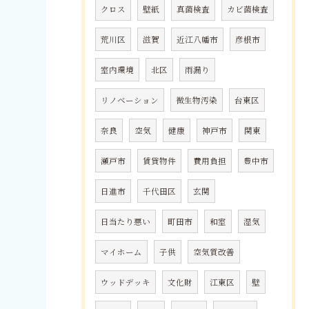
クロス
壁紙
真菌検査
カビ菌検査
荒川区
滋賀
近江八幡市
彦根市
室内環境
北区
雨漏り
リノベーション
微生物汚染
台東区
奈良
空気
健康
神戸市
関東
瀬戸市
賃貸物件
費用負担
豊中市
日進市
千代田区
玄関
日当たり悪い
町田市
和室
湿気
マイホーム
子供
空気質改善
ウッドデッキ
文化財
江東区
壁