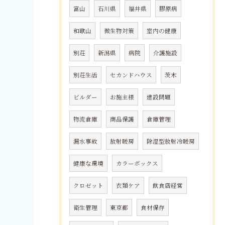
富山
石川県
福井県
膠原病
和歌山
微生物対策
室内の健康
別荘
新潟県
病院
介護施設
別荘生活
セカンドハウス
茨木
ビルダー
お施主様
建設問題
物流倉庫
商品保護
倉庫管理
漏水事故
放射暖房
除湿型放射冷暖房
健康な環境
カラーボックス
クロゼット
衣類ケア
飲食店経営
衛生管理
東京都
食材保存