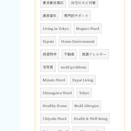
東京都目黒区
住宅のカビ対策
清潔衛生
専門的サポート
Living in Tokyo
Meguro Ward
Expats
Home Environment
投資物件
不動産
真菌アレルギー
空気質
mold problems
Minato Ward
Expat Living
Shinagawa Ward
Tokyo
Healthy Home
Mold Allergies
Chiyoda Ward
Health & Well-being