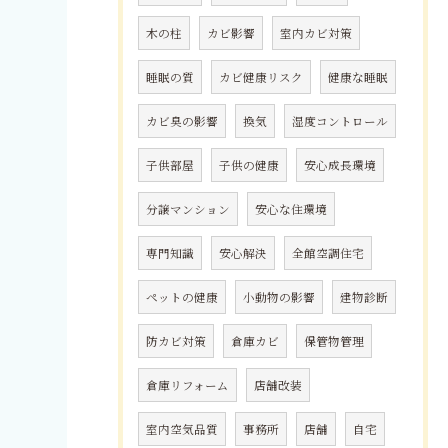
木の柱
カビ影響
室内カビ対策
睡眠の質
カビ健康リスク
健康な睡眠
カビ臭の影響
換気
湿度コントロール
子供部屋
子供の健康
安心成長環境
分譲マンション
安心な住環境
専門知識
安心解決
全館空調住宅
ペットの健康
小動物の影響
建物診断
防カビ対策
倉庫カビ
保管物管理
倉庫リフォーム
店舗改装
室内空気品質
事務所
店舗
自宅