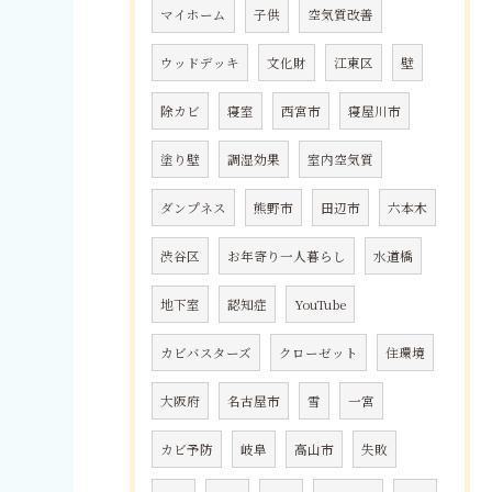
マイホーム
子供
空気質改善
ウッドデッキ
文化財
江東区
壁
除カビ
寝室
西宮市
寝屋川市
塗り壁
調湿効果
室内空気質
ダンプネス
熊野市
田辺市
六本木
渋谷区
お年寄り一人暮らし
水道橋
地下室
認知症
YouTube
カビバスターズ
クローゼット
住環境
大阪府
名古屋市
雪
一宮
カビ予防
岐阜
高山市
失敗