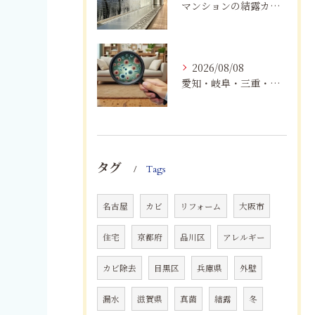
マンションの結露カビを根絶！断熱改修と防カビリフォーム
2026/08/08
愛知・岐阜・三重・静岡で真菌（カビ）による健康被害にお悩みの方へ｜室内環境改善とMIST工法®による専門対策
タグ
Tags
名古屋
カビ
リフォーム
大阪市
住宅
京都府
品川区
アレルギー
カビ除去
目黒区
兵庫県
外壁
漏水
滋賀県
真菌
結露
冬