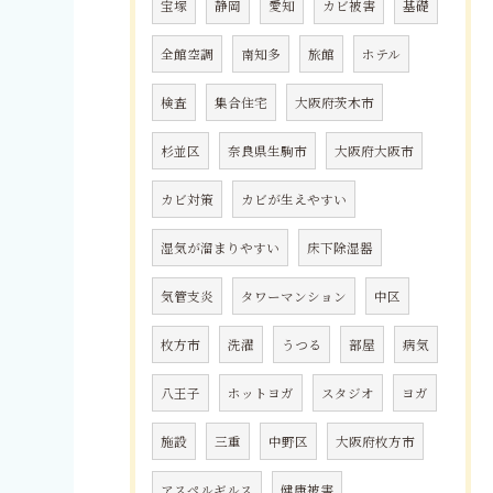
宝塚
静岡
愛知
カビ被害
基礎
全館空調
南知多
旅館
ホテル
検査
集合住宅
大阪府茨木市
杉並区
奈良県生駒市
大阪府大阪市
カビ対策
カビが生えやすい
湿気が溜まりやすい
床下除湿器
気管支炎
タワーマンション
中区
枚方市
洗濯
うつる
部屋
病気
八王子
ホットヨガ
スタジオ
ヨガ
施設
三重
中野区
大阪府枚方市
アスペルギルス
健康被害