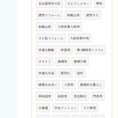
名古屋市中川区
カビアレルギー
堺市
建物リフォーム
和歌山市
建物カビ
和歌山県
大阪府東大阪市
カビ取リフォーム
大阪府豊中市
快適な睡眠
吹田市
第3種換気システム
オカトミ
高槻市
健康対策
快適な生活
肌荒れ
湿疹
健康な住まい
八尾市
健康的な暮らし
岸和田市
和泉市
急性肺炎
門真市
北海道
中古マンション
カビ再発