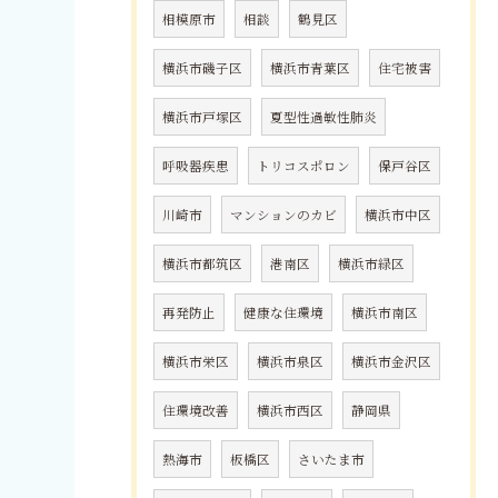
相模原市
相談
鶴見区
横浜市磯子区
横浜市青葉区
住宅被害
横浜市戸塚区
夏型性過敏性肺炎
呼吸器疾患
トリコスポロン
保戸谷区
川崎市
マンションのカビ
横浜市中区
横浜市都筑区
港南区
横浜市緑区
再発防止
健康な住環境
横浜市南区
横浜市栄区
横浜市泉区
横浜市金沢区
住環境改善
横浜市西区
静岡県
熱海市
板橋区
さいたま市