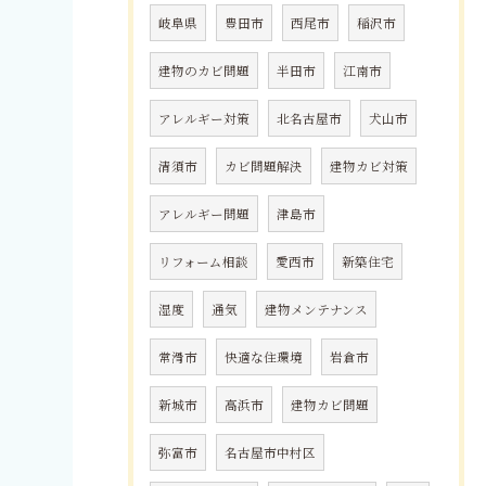
岐阜県
豊田市
西尾市
稲沢市
建物のカビ問題
半田市
江南市
アレルギー対策
北名古屋市
犬山市
清須市
カビ問題解決
建物カビ対策
アレルギー問題
津島市
リフォーム相談
愛西市
新築住宅
湿度
通気
建物メンテナンス
常滑市
快適な住環境
岩倉市
新城市
高浜市
建物カビ問題
弥富市
名古屋市中村区