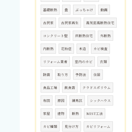
基礎断熱
畳
ぶっちゃけ
動画
古民家
古民家再生
高気密高断熱住宅
コンクリート壁
床断熱住宅
外断熱
内断熱
花粉症
木造
カビ検査
リフォーム業者
室内のカビ
衣類
除菌
取り方
予防法
住居
食品工場
飲食店
クラドスポリウム
布団
原因
練馬区
シックハウス
家屋
建物
断熱
MIST工法
カビ種類
見分け方
カビリフォーム