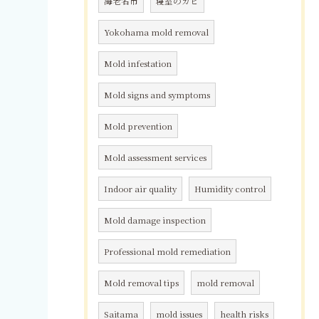
海老名市
寝室のカビ
Yokohama mold removal
Mold infestation
Mold signs and symptoms
Mold prevention
Mold assessment services
Indoor air quality
Humidity control
Mold damage inspection
Professional mold remediation
Mold removal tips
mold removal
Saitama
mold issues
health risks