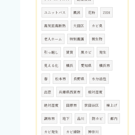
ユニットバス
風呂
花粉
ZEH
高気密高断熱
大田区
カビ臭
老人ホーム
特別養護
微生物
引っ越し
賃貸
黒カビ
発生
見える化
横浜
愛知県
横浜市
春
松本市
長野県
水分活性
出窓
兵庫県西宮市
相対湿度
絶対湿度
田原市
世田谷区
棟上げ
調布市
地下
品川
防カビ
都内
カビ発生
カビ掃除
神奈川