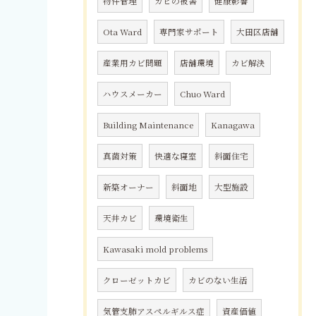
物件管理
カビの被害
健康影響
Ota Ward
専門家サポート
大田区店舗
産業用カビ問題
店舗環境
カビ解決
ハウスメーカー
Chuo Ward
Building Maintenance
Kanagawa
真菌対策
快適な寝室
斜面住宅
新築オーナー
斜面地
大型施設
天井カビ
環境衛生
Kawasaki mold problems
クローゼットカビ
カビのない生活
気管支肺アスペルギルス症
資産価値