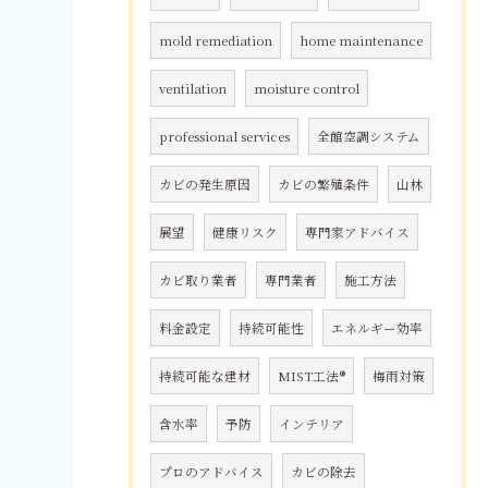
mold remediation
home maintenance
ventilation
moisture control
professional services
全館空調システム
カビの発生原因
カビの繁殖条件
山林
展望
健康リスク
専門家アドバイス
カビ取り業者
専門業者
施工方法
料金設定
持続可能性
エネルギー効率
持続可能な建材
MIST工法®
梅雨対策
含水率
予防
インテリア
プロのアドバイス
カビの除去