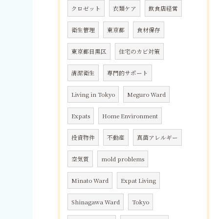
クロゼット
衣類ケア
飲食店経営
衛生管理
東京都
食材保存
東京都目黒区
住宅のカビ対策
清潔衛生
専門的サポート
Living in Tokyo
Meguro Ward
Expats
Home Environment
投資物件
不動産
真菌アレルギー
空気質
mold problems
Minato Ward
Expat Living
Shinagawa Ward
Tokyo