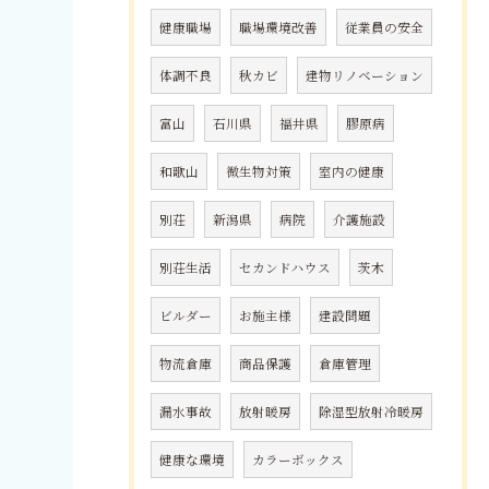
健康職場
職場環境改善
従業員の安全
体調不良
秋カビ
建物リノベーション
富山
石川県
福井県
膠原病
和歌山
微生物対策
室内の健康
別荘
新潟県
病院
介護施設
別荘生活
セカンドハウス
茨木
ビルダー
お施主様
建設問題
物流倉庫
商品保護
倉庫管理
漏水事故
放射暖房
除湿型放射冷暖房
健康な環境
カラーボックス