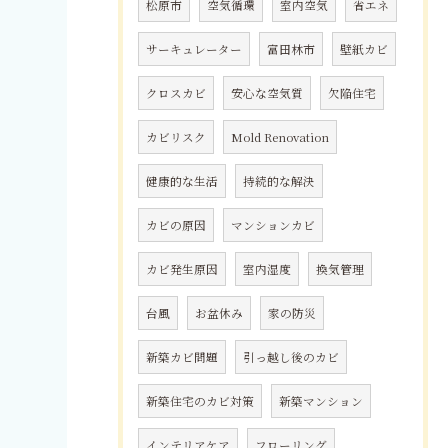
松原市
空気循環
室内空気
省エネ
サーキュレーター
富田林市
壁紙カビ
クロスカビ
安心な空気質
欠陥住宅
カビリスク
Mold Renovation
健康的な生活
持続的な解決
カビの原因
マンションカビ
カビ発生原因
室内湿度
換気管理
台風
お盆休み
家の防災
新築カビ問題
引っ越し後のカビ
新築住宅のカビ対策
新築マンション
インテリアケア
フローリング