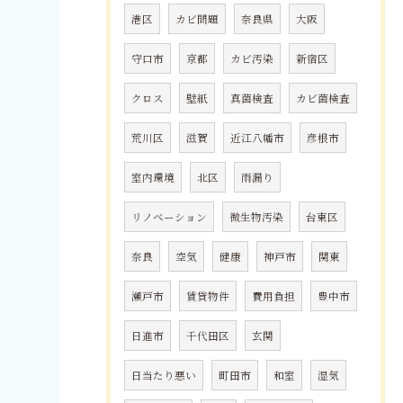
港区
カビ問題
奈良県
大阪
守口市
京都
カビ汚染
新宿区
クロス
壁紙
真菌検査
カビ菌検査
荒川区
滋賀
近江八幡市
彦根市
室内環境
北区
雨漏り
リノベーション
微生物汚染
台東区
奈良
空気
健康
神戸市
関東
瀬戸市
賃貸物件
費用負担
豊中市
日進市
千代田区
玄関
日当たり悪い
町田市
和室
湿気