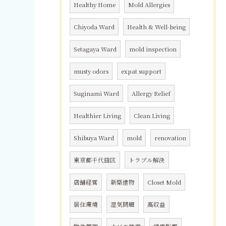
Healthy Home
Mold Allergies
Chiyoda Ward
Health & Well-being
Setagaya Ward
mold inspection
musty odors
expat support
Suginami Ward
Allergy Relief
Healthier Living
Clean Living
Shibuya Ward
mold
renovation
東京都千代田区
トラブル解決
店舗経営
新築建物
Closet Mold
居住環境
湿気問題
高収益