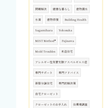
問題解決
健康な暮らし
建物漏水
水害
建物修復
Building Health
Sagamihara
Yokosuka
MIST Method®
Fujisawa
Mold Troubles
木造住宅
アレルギー性気管支肺アスペルギルス症
専門サポート
専門アドバイス
新築分譲住宅
専門的解決策
自宅クローゼット
クローゼットのお手入れ
住環境調査