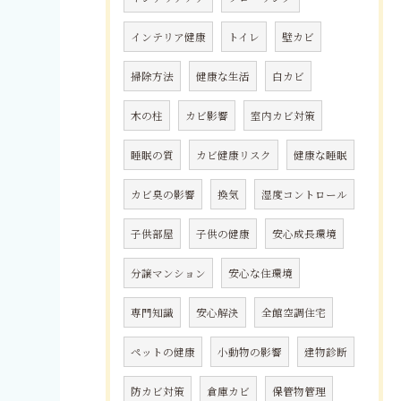
インテリア健康
トイレ
壁カビ
掃除方法
健康な生活
白カビ
木の柱
カビ影響
室内カビ対策
睡眠の質
カビ健康リスク
健康な睡眠
カビ臭の影響
換気
湿度コントロール
子供部屋
子供の健康
安心成長環境
分譲マンション
安心な住環境
専門知識
安心解決
全館空調住宅
ペットの健康
小動物の影響
建物診断
防カビ対策
倉庫カビ
保管物管理