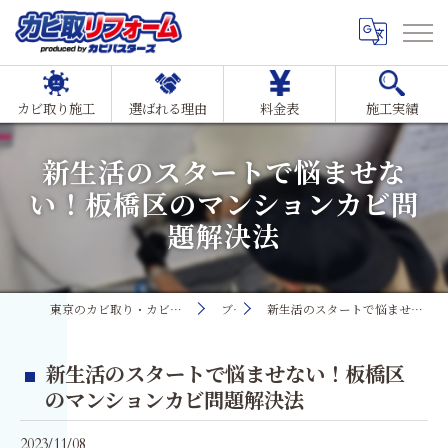
カビ取り施工
選ばれる理由
料金表
施工実績
新生活のスタートで悩ませな
い！板橋区のマンションカビ問
題解決法
東京のカビ取り・カビ対策ならMIST工法®カビ取リフォーム
ブログ
新生活のスタートで悩ませない！板橋区のマンションカビ問題解決法
新生活のスタートで悩ませない！板橋区
のマンションカビ問題解決法
2023/11/08