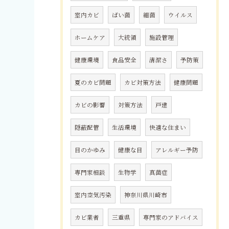
室内カビ
ばい菌
細菌
ウイルス
ホームケア
大統領
施設管理
健康環境
食品安全
清潔さ
予防策
夏のカビ問題
カビ対策方法
健康問題
カビの影響
対策方法
戸建
隠蔽配管
生活環境
快適な住まい
目のかゆみ
健康な目
アレルギー予防
専門家相談
生物学
真菌症
室内空気汚染
神奈川県川崎市
カビ業者
三重県
専門家のアドバイス