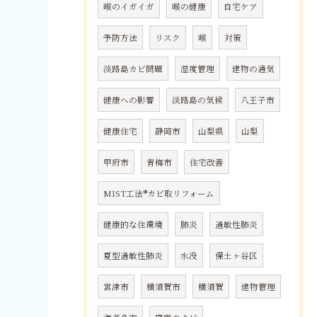
喉のイガイガ
喉の健康
自宅ケア
予防方法
リスク
喉
対策
淡路島カビ問題
湿度管理
建物の通気
健康への影響
淡路島の気候
八王子市
健康住宅
静岡市
山梨県
山梨
甲府市
青梅市
住宅改善
MIST工法®カビ取リフォーム
健康的な住環境
肺炎
過敏性肺炎
夏型過敏性肺炎
水没
保土ヶ谷区
宮津市
横須賀市
横須賀
建物管理