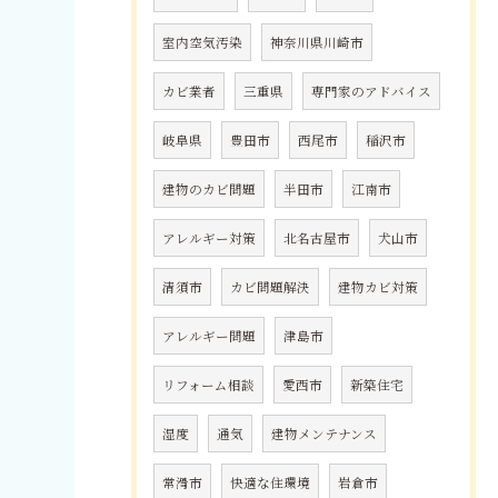
室内空気汚染
神奈川県川崎市
カビ業者
三重県
専門家のアドバイス
岐阜県
豊田市
西尾市
稲沢市
建物のカビ問題
半田市
江南市
アレルギー対策
北名古屋市
犬山市
清須市
カビ問題解決
建物カビ対策
アレルギー問題
津島市
リフォーム相談
愛西市
新築住宅
湿度
通気
建物メンテナンス
常滑市
快適な住環境
岩倉市