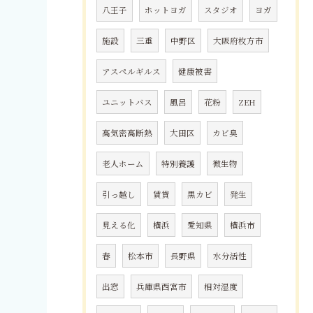
八王子
ホットヨガ
スタジオ
ヨガ
施設
三重
中野区
大阪府枚方市
アスペルギルス
健康被害
ユニットバス
風呂
花粉
ZEH
高気密高断熱
大田区
カビ臭
老人ホーム
特別養護
微生物
引っ越し
賃貸
黒カビ
発生
見える化
横浜
愛知県
横浜市
春
松本市
長野県
水分活性
出窓
兵庫県西宮市
相対湿度