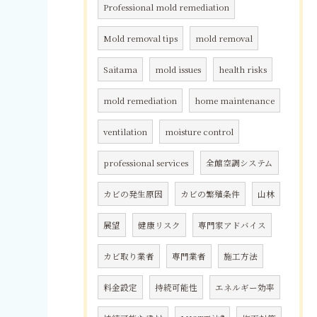
Professional mold remediation
Mold removal tips
mold removal
Saitama
mold issues
health risks
mold remediation
home maintenance
ventilation
moisture control
professional services
全館空調システム
カビの発生原因
カビの繁殖条件
山林
展望
健康リスク
専門家アドバイス
カビ取り業者
専門業者
施工方法
料金設定
持続可能性
エネルギー効率