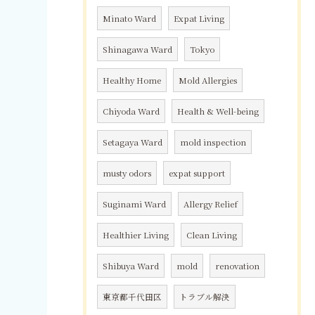
Minato Ward
Expat Living
Shinagawa Ward
Tokyo
Healthy Home
Mold Allergies
Chiyoda Ward
Health & Well-being
Setagaya Ward
mold inspection
musty odors
expat support
Suginami Ward
Allergy Relief
Healthier Living
Clean Living
Shibuya Ward
mold
renovation
東京都千代田区
トラブル解決