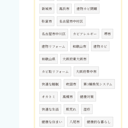
新城市
高浜市
建物カビ問題
弥富市
名古屋市中村区
名古屋市中川区
カビアレルギー
堺市
建物リフォーム
和歌山市
建物カビ
和歌山県
大阪府東大阪市
カビ取リフォーム
大阪府豊中市
快適な睡眠
吹田市
第3種換気システム
オカトミ
高槻市
健康対策
快適な生活
肌荒れ
湿疹
健康な住まい
八尾市
健康的な暮らし