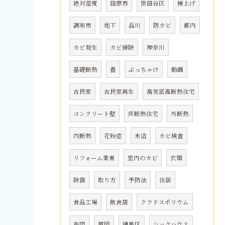
絶対湿度
田原市
世田谷区
棟上げ
調布市
地下
品川
防カビ
都内
カビ発生
カビ掃除
神奈川
基礎断熱
畳
ぶっちゃけ
動画
古民家
古民家再生
高気密高断熱住宅
コンクリート壁
床断熱住宅
外断熱
内断熱
花粉症
木造
カビ検査
リフォーム業者
室内のカビ
衣類
除菌
取り方
予防法
住居
食品工場
飲食店
クラドスポリウム
布団
原因
練馬区
シックハウス