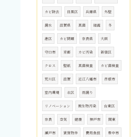
カビ除去
目黒区
兵庫県
外壁
漏水
滋賀県
真菌
結露
冬
港区
カビ問題
奈良県
大阪
守口市
京都
カビ汚染
新宿区
クロス
壁紙
真菌検査
カビ菌検査
荒川区
滋賀
近江八幡市
彦根市
室内環境
北区
雨漏り
リノベーション
微生物汚染
台東区
奈良
空気
健康
神戸市
関東
瀬戸市
賃貸物件
費用負担
豊中市