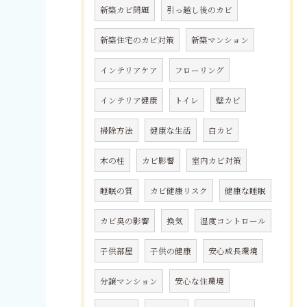
新築カビ問題
引っ越し後のカビ
新築住宅のカビ対策
新築マンション
インテリアケア
フローリング
インテリア健康
トイレ
壁カビ
掃除方法
健康な生活
白カビ
木の柱
カビ影響
室内カビ対策
睡眠の質
カビ健康リスク
健康な睡眠
カビ臭の影響
換気
湿度コントロール
子供部屋
子供の健康
安心成長環境
分譲マンション
安心な住環境