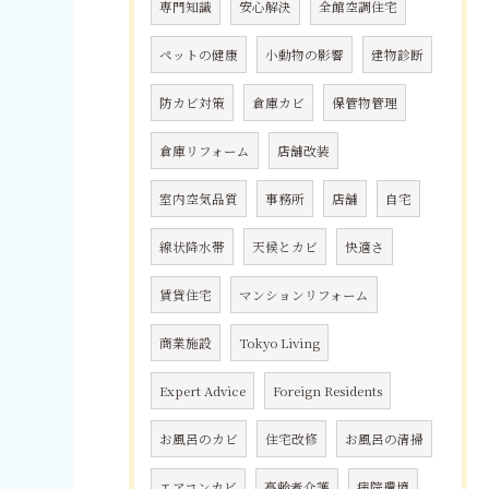
専門知識
安心解決
全館空調住宅
ペットの健康
小動物の影響
建物診断
防カビ対策
倉庫カビ
保管物管理
倉庫リフォーム
店舗改装
室内空気品質
事務所
店舗
自宅
線状降水帯
天候とカビ
快適さ
賃貸住宅
マンションリフォーム
商業施設
Tokyo Living
Expert Advice
Foreign Residents
お風呂のカビ
住宅改修
お風呂の清掃
エアコンカビ
高齢者介護
病院環境