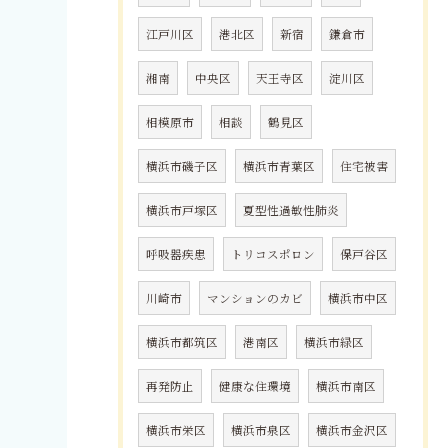
江戸川区
港北区
新宿
鎌倉市
湘南
中央区
天王寺区
淀川区
相模原市
相談
鶴見区
横浜市磯子区
横浜市青葉区
住宅被害
横浜市戸塚区
夏型性過敏性肺炎
呼吸器疾患
トリコスポロン
保戸谷区
川崎市
マンションのカビ
横浜市中区
横浜市都筑区
港南区
横浜市緑区
再発防止
健康な住環境
横浜市南区
横浜市栄区
横浜市泉区
横浜市金沢区