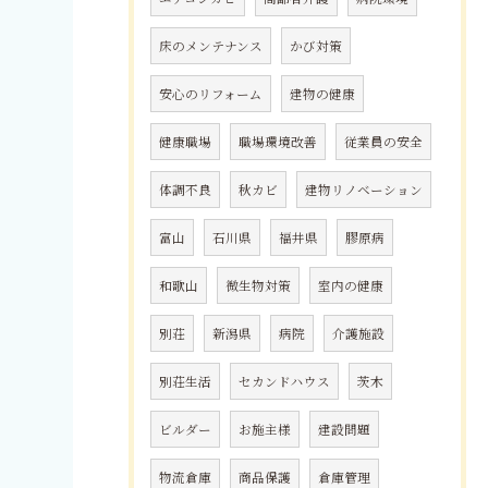
床のメンテナンス
かび対策
安心のリフォーム
建物の健康
健康職場
職場環境改善
従業員の安全
体調不良
秋カビ
建物リノベーション
富山
石川県
福井県
膠原病
和歌山
微生物対策
室内の健康
別荘
新潟県
病院
介護施設
別荘生活
セカンドハウス
茨木
ビルダー
お施主様
建設問題
物流倉庫
商品保護
倉庫管理