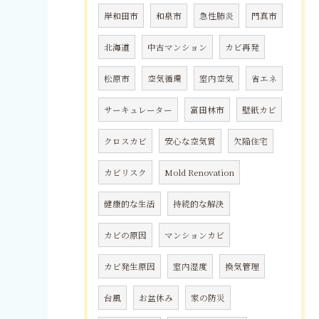
岸和田市
和泉市
急性肺炎
門真市
北海道
中古マンション
カビ再発
松原市
空気循環
室内空気
省エネ
サーキュレーター
富田林市
壁紙カビ
クロスカビ
安心な空気質
欠陥住宅
カビリスク
Mold Renovation
健康的な生活
持続的な解決
カビの原因
マンションカビ
カビ発生原因
室内湿度
換気管理
台風
お盆休み
家の防災