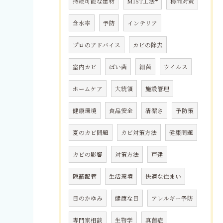
持続可能な建材
MIST工法®
梅雨対策
含水率
予防
インテリア
プロのアドバイス
カビの除去
室内カビ
ばい菌
細菌
ウイルス
ホームケア
大統領
施設管理
健康環境
食品安全
清潔さ
予防策
夏のカビ問題
カビ対策方法
健康問題
カビの影響
対策方法
戸建
隠蔽配管
生活環境
快適な住まい
目のかゆみ
健康な目
アレルギー予防
専門家相談
生物学
真菌症