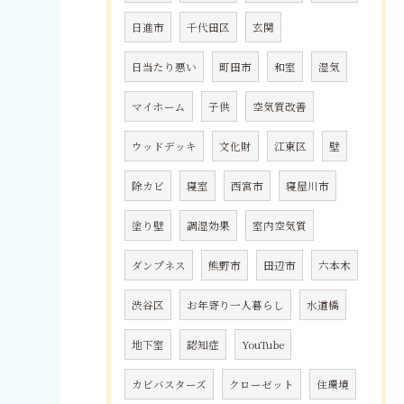
日進市
千代田区
玄関
日当たり悪い
町田市
和室
湿気
マイホーム
子供
空気質改善
ウッドデッキ
文化財
江東区
壁
除カビ
寝室
西宮市
寝屋川市
塗り壁
調湿効果
室内空気質
ダンプネス
熊野市
田辺市
六本木
渋谷区
お年寄り一人暮らし
水道橋
地下室
認知症
YouTube
カビバスターズ
クローゼット
住環境