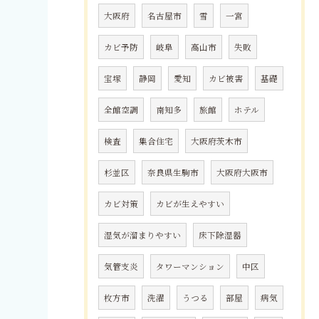
大阪府
名古屋市
雪
一宮
カビ予防
岐阜
高山市
失敗
宝塚
静岡
愛知
カビ被害
基礎
全館空調
南知多
旅館
ホテル
検査
集合住宅
大阪府茨木市
杉並区
奈良県生駒市
大阪府大阪市
カビ対策
カビが生えやすい
湿気が溜まりやすい
床下除湿器
気管支炎
タワーマンション
中区
枚方市
洗濯
うつる
部屋
病気