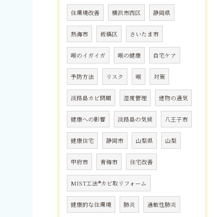
住環境改善
横浜市西区
静岡県
熱海市
板橋区
さいたま市
喉のイガイガ
喉の健康
自宅ケア
予防方法
リスク
喉
対策
淡路島カビ問題
湿度管理
建物の通気
健康への影響
淡路島の気候
八王子市
健康住宅
静岡市
山梨県
山梨
甲府市
青梅市
住宅改善
MIST工法®カビ取リフォーム
健康的な住環境
肺炎
過敏性肺炎