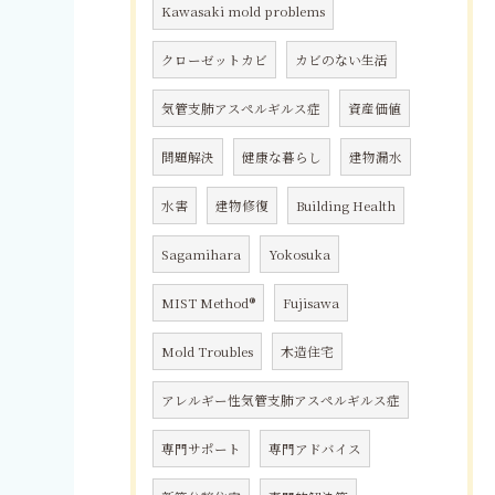
Kawasaki mold problems
クローゼットカビ
カビのない生活
気管支肺アスペルギルス症
資産価値
問題解決
健康な暮らし
建物漏水
水害
建物修復
Building Health
Sagamihara
Yokosuka
MIST Method®
Fujisawa
Mold Troubles
木造住宅
アレルギー性気管支肺アスペルギルス症
専門サポート
専門アドバイス