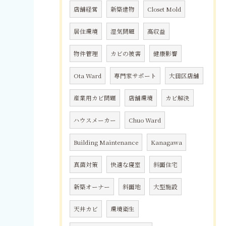
店舗経営
新築建物
Closet Mold
居住環境
湿気問題
高収益
物件管理
カビの被害
健康影響
Ota Ward
専門家サポート
大田区店舗
産業用カビ問題
店舗環境
カビ解決
ハウスメーカー
Chuo Ward
Building Maintenance
Kanagawa
真菌対策
快適な寝室
斜面住宅
新築オーナー
斜面地
大型施設
天井カビ
環境衛生