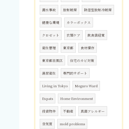
漏水事故
放射暖房
除湿型放射冷暖房
健康な環境
カラーボックス
クロゼット
衣類ケア
飲食店経営
衛生管理
東京都
食材保存
東京都目黒区
住宅のカビ対策
清潔衛生
専門的サポート
Living in Tokyo
Meguro Ward
Expats
Home Environment
投資物件
不動産
真菌アレルギー
空気質
mold problems