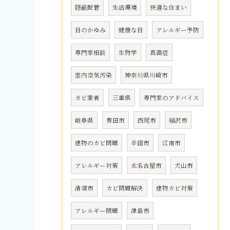
隠蔽配管
生活環境
快適な住まい
目のかゆみ
健康な目
アレルギー予防
専門家相談
生物学
真菌症
室内空気汚染
神奈川県川崎市
カビ業者
三重県
専門家のアドバイス
岐阜県
豊田市
西尾市
稲沢市
建物のカビ問題
半田市
江南市
アレルギー対策
北名古屋市
犬山市
清須市
カビ問題解決
建物カビ対策
アレルギー問題
津島市