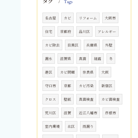
タグ
Tags
名古屋
カビ
リフォーム
大阪市
住宅
京都府
品川区
アレルギー
カビ除去
目黒区
兵庫県
外壁
漏水
滋賀県
真菌
結露
冬
港区
カビ問題
奈良県
大阪
守口市
京都
カビ汚染
新宿区
クロス
壁紙
真菌検査
カビ菌検査
荒川区
滋賀
近江八幡市
彦根市
室内環境
北区
雨漏り