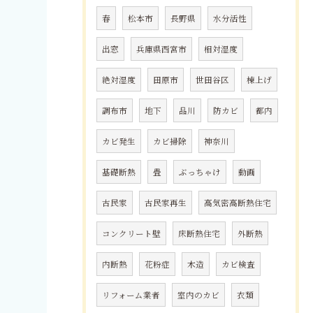
春
松本市
長野県
水分活性
出窓
兵庫県西宮市
相対湿度
絶対湿度
田原市
世田谷区
棟上げ
調布市
地下
品川
防カビ
都内
カビ発生
カビ掃除
神奈川
基礎断熱
畳
ぶっちゃけ
動画
古民家
古民家再生
高気密高断熱住宅
コンクリート壁
床断熱住宅
外断熱
内断熱
花粉症
木造
カビ検査
リフォーム業者
室内のカビ
衣類