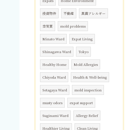
Expats
Home Environment
投資物件
不動産
真菌アレルギー
空気質
mold problems
Minato Ward
Expat Living
Shinagawa Ward
Tokyo
Healthy Home
Mold Allergies
Chiyoda Ward
Health & Well-being
Setagaya Ward
mold inspection
musty odors
expat support
Suginami Ward
Allergy Relief
Healthier Living
Clean Living