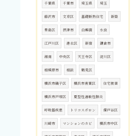
千葉県
千葉市
埼玉県
埼玉
藤沢市
文京区
基礎断熱住宅
新築
豊島区
摂津市
白癬菌
水虫
江戸川区
港北区
新宿
鎌倉市
湘南
中央区
天王寺区
淀川区
相模原市
相談
鶴見区
横浜市磯子区
横浜市青葉区
住宅被害
横浜市戸塚区
夏型性過敏性肺炎
呼吸器疾患
トリコスポロン
保戸谷区
川崎市
マンションのカビ
横浜市中区