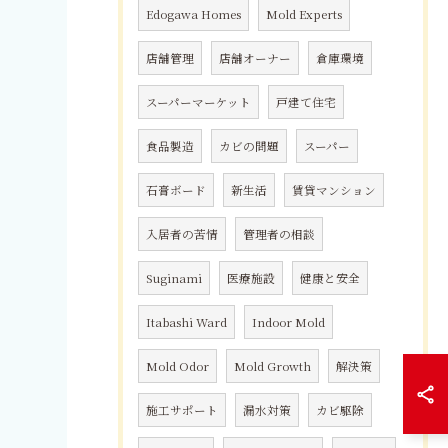
Edogawa Homes
Mold Experts
店舗管理
店舗オーナー
倉庫環境
スーパーマーケット
戸建て住宅
食品製造
カビの問題
スーパー
石膏ボード
新生活
賃貸マンション
入居者の苦情
管理者の相談
Suginami
医療施設
健康と安全
Itabashi Ward
Indoor Mold
Mold Odor
Mold Growth
解決策
施工サポート
漏水対策
カビ駆除