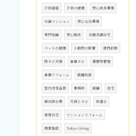
子供部屋
子供の健康
安心成長環境
分譲マンション
安心な住環境
専門知識
安心解決
全館空調住宅
ペットの健康
小動物の影響
建物診断
防カビ対策
倉庫カビ
保管物管理
倉庫リフォーム
店舗改装
室内空気品質
事務所
店舗
自宅
線状降水帯
天候とカビ
快適さ
賃貸住宅
マンションリフォーム
商業施設
Tokyo Living