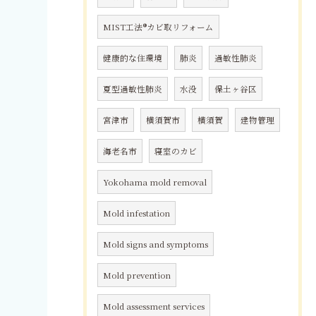
MIST工法®カビ取リフォーム
健康的な住環境
肺炎
過敏性肺炎
夏型過敏性肺炎
水没
保土ヶ谷区
宮津市
横須賀市
横須賀
建物管理
海老名市
寝室のカビ
Yokohama mold removal
Mold infestation
Mold signs and symptoms
Mold prevention
Mold assessment services