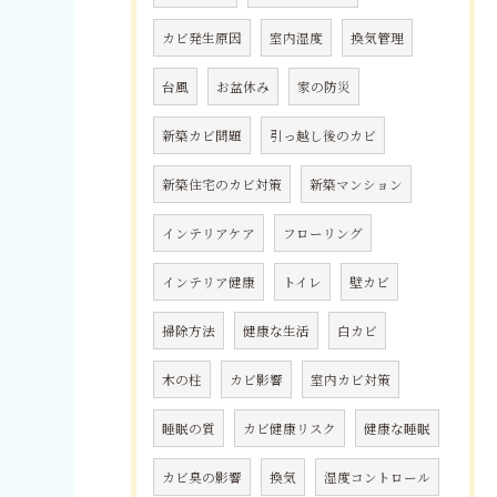
カビ発生原因
室内湿度
換気管理
台風
お盆休み
家の防災
新築カビ問題
引っ越し後のカビ
新築住宅のカビ対策
新築マンション
インテリアケア
フローリング
インテリア健康
トイレ
壁カビ
掃除方法
健康な生活
白カビ
木の柱
カビ影響
室内カビ対策
睡眠の質
カビ健康リスク
健康な睡眠
カビ臭の影響
換気
湿度コントロール