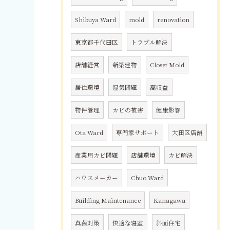
Shibuya Ward
mold
renovation
東京都千代田区
トラブル解決
店舗経営
新築建物
Closet Mold
居住環境
湿気問題
高収益
物件管理
カビの被害
健康影響
Ota Ward
専門家サポート
大田区店舗
産業用カビ問題
店舗環境
カビ解決
ハウスメーカー
Chuo Ward
Building Maintenance
Kanagawa
真菌対策
快適な寝室
斜面住宅