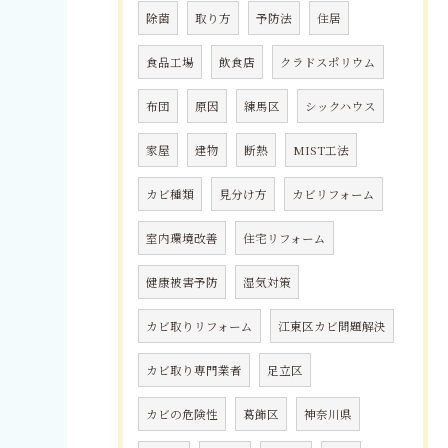
除菌
取り方
予防法
住居
食品工場
飲食店
クラドスポリウム
布団
原因
練馬区
シックハウス
家屋
建物
断熱
MIST工法
カビ種類
見分け方
カビリフォーム
室内環境改善
住宅リフォーム
健康被害予防
湿気対策
カビ取りリフォーム
江東区カビ問題解決
カビ取り専門業者
足立区
カビの危険性
葛飾区
神奈川県