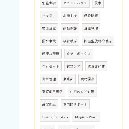
別荘生活
セカンドハウス
茨木
ビルダー
お施主様
建設問題
物流倉庫
商品保護
倉庫管理
漏水事故
放射暖房
除湿型放射冷暖房
健康な環境
カラーボックス
クロゼット
衣類ケア
飲食店経営
衛生管理
東京都
食材保存
東京都目黒区
住宅のカビ対策
清潔衛生
専門的サポート
Living in Tokyo
Meguro Ward