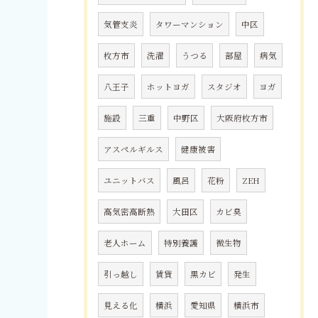
気管支炎
タワーマンション
中区
枚方市
洗濯
うつる
部屋
病気
八王子
ホットヨガ
スタジオ
ヨガ
施設
三重
中野区
大阪府枚方市
アスペルギルス
健康被害
ユニットバス
風呂
花粉
ZEH
高気密高断熱
大田区
カビ臭
老人ホーム
特別養護
微生物
引っ越し
賃貸
黒カビ
発生
見える化
横浜
愛知県
横浜市