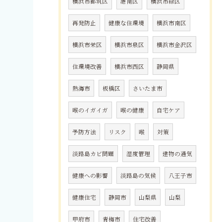
横浜市都筑区
港南区
横浜市緑区
再発防止
健康な住環境
横浜市南区
横浜市栄区
横浜市泉区
横浜市金沢区
住環境改善
横浜市西区
静岡県
熱海市
板橋区
さいたま市
喉のイガイガ
喉の健康
自宅ケア
予防方法
リスク
喉
対策
淡路島カビ問題
湿度管理
建物の通気
健康への影響
淡路島の気候
八王子市
健康住宅
静岡市
山梨県
山梨
甲府市
青梅市
住宅改善