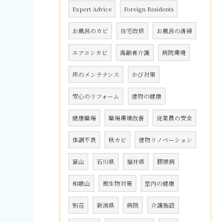
Expert Advice
Foreign Residents
お風呂のカビ
住宅改修
お風呂の清掃
エアコンカビ
高齢者介護
病院環境
床のメンテナンス
かび対策
安心のリフォーム
建物の健康
健康職場
職場環境改善
従業員の安全
体調不良
秋カビ
建物リノベーション
富山
石川県
福井県
膠原病
和歌山
微生物対策
室内の健康
別荘
新潟県
病院
介護施設