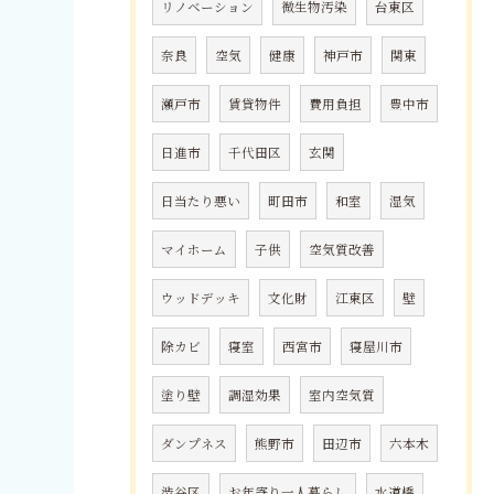
リノベーション
微生物汚染
台東区
奈良
空気
健康
神戸市
関東
瀬戸市
賃貸物件
費用負担
豊中市
日進市
千代田区
玄関
日当たり悪い
町田市
和室
湿気
マイホーム
子供
空気質改善
ウッドデッキ
文化財
江東区
壁
除カビ
寝室
西宮市
寝屋川市
塗り壁
調湿効果
室内空気質
ダンプネス
熊野市
田辺市
六本木
渋谷区
お年寄り一人暮らし
水道橋