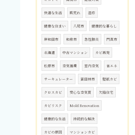
快適な生活
肌荒れ
湿疹
健康な住まい
八尾市
健康的な暮らし
岸和田市
和泉市
急性肺炎
門真市
北海道
中古マンション
カビ再発
松原市
空気循環
室内空気
省エネ
サーキュレーター
富田林市
壁紙カビ
クロスカビ
安心な空気質
欠陥住宅
カビリスク
Mold Renovation
健康的な生活
持続的な解決
カビの原因
マンションカビ