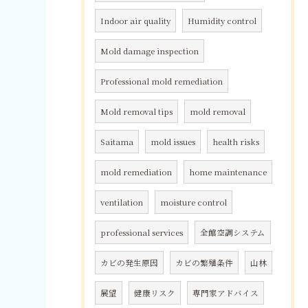
Indoor air quality
Humidity control
Mold damage inspection
Professional mold remediation
Mold removal tips
mold removal
Saitama
mold issues
health risks
mold remediation
home maintenance
ventilation
moisture control
professional services
全館空調システム
カビの発生原因
カビの繁殖条件
山林
展望
健康リスク
専門家アドバイス