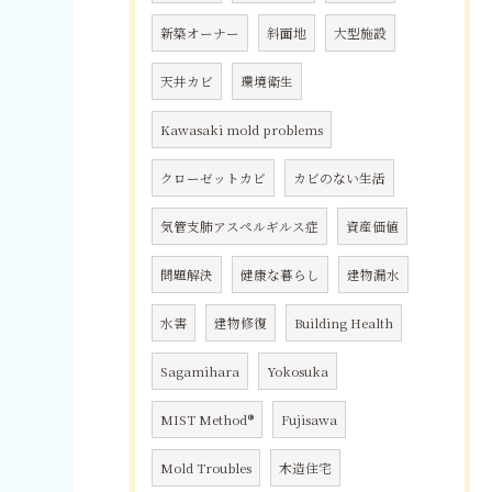
新築オーナー
斜面地
大型施設
天井カビ
環境衛生
Kawasaki mold problems
クローゼットカビ
カビのない生活
気管支肺アスペルギルス症
資産価値
問題解決
健康な暮らし
建物漏水
水害
建物修復
Building Health
Sagamihara
Yokosuka
MIST Method®
Fujisawa
Mold Troubles
木造住宅