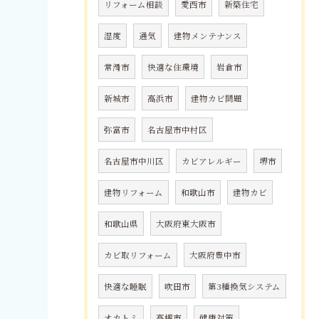
リフォーム相談
愛西市
新築住宅
湿度
通気
建物メンテナンス
常滑市
快適な住環境
岩倉市
新城市
高浜市
建物カビ問題
弥富市
名古屋市中村区
名古屋市中川区
カビアレルギー
堺市
建物リフォーム
和歌山市
建物カビ
和歌山県
大阪府東大阪市
カビ取リフォーム
大阪府豊中市
快適な睡眠
吹田市
第3種換気システム
オカトミ
高槻市
健康対策