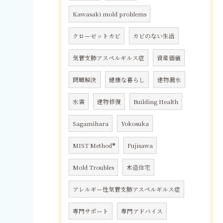
Kawasaki mold problems
クローゼットカビ
カビのない生活
気管支肺アスペルギルス症
資産価値
問題解決
健康な暮らし
建物漏水
水害
建物修復
Building Health
Sagamihara
Yokosuka
MIST Method®
Fujisawa
Mold Troubles
木造住宅
アレルギー性気管支肺アスペルギルス症
専門サポート
専門アドバイス