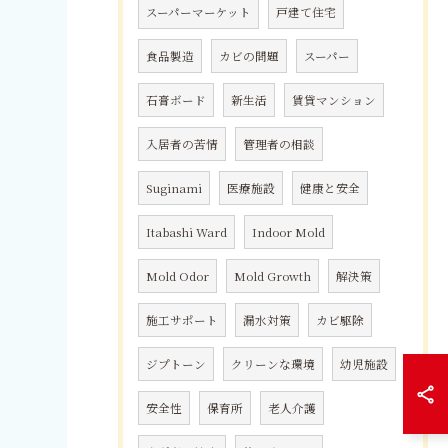
スーパーマーケット
戸建て住宅
食品製造
カビの問題
スーパー
石膏ボード
新生活
賃貸マンション
入居者の苦情
管理者の相談
Suginami
医療施設
健康と安全
Itabashi Ward
Indoor Mold
Mold Odor
Mold Growth
解決策
施工サポート
漏水対策
カビ駆除
ジプトーン
クリーンな環境
幼児施設
安全性
保育所
老人介護