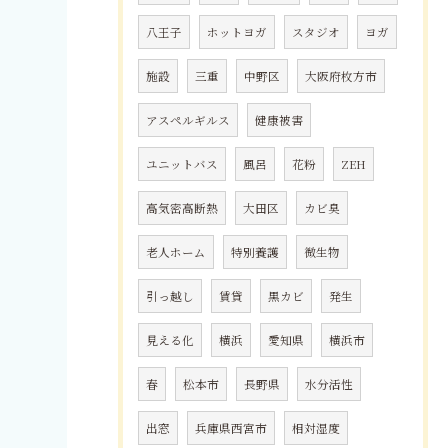
八王子
ホットヨガ
スタジオ
ヨガ
施設
三重
中野区
大阪府枚方市
アスペルギルス
健康被害
ユニットバス
風呂
花粉
ZEH
高気密高断熱
大田区
カビ臭
老人ホーム
特別養護
微生物
引っ越し
賃貸
黒カビ
発生
見える化
横浜
愛知県
横浜市
春
松本市
長野県
水分活性
出窓
兵庫県西宮市
相対湿度