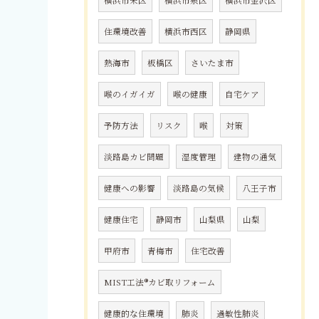
横浜市栄区
横浜市泉区
横浜市金沢区
住環境改善
横浜市西区
静岡県
熱海市
板橋区
さいたま市
喉のイガイガ
喉の健康
自宅ケア
予防方法
リスク
喉
対策
淡路島カビ問題
湿度管理
建物の通気
健康への影響
淡路島の気候
八王子市
健康住宅
静岡市
山梨県
山梨
甲府市
青梅市
住宅改善
MIST工法®カビ取リフォーム
健康的な住環境
肺炎
過敏性肺炎