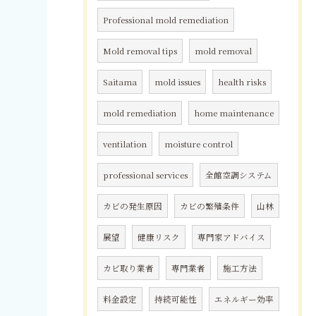
Professional mold remediation
Mold removal tips
mold removal
Saitama
mold issues
health risks
mold remediation
home maintenance
ventilation
moisture control
professional services
全館空調システム
カビの発生原因
カビの繁殖条件
山林
展望
健康リスク
専門家アドバイス
カビ取り業者
専門業者
施工方法
料金設定
持続可能性
エネルギー効率