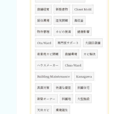
店舗経営
新築建物
Closet Mold
居住環境
湿気問題
高収益
物件管理
カビの被害
健康影響
Ota Ward
専門家サポート
大田区店舗
産業用カビ問題
店舗環境
カビ解決
ハウスメーカー
Chuo Ward
Building Maintenance
Kanagawa
真菌対策
快適な寝室
斜面住宅
新築オーナー
斜面地
大型施設
天井カビ
環境衛生