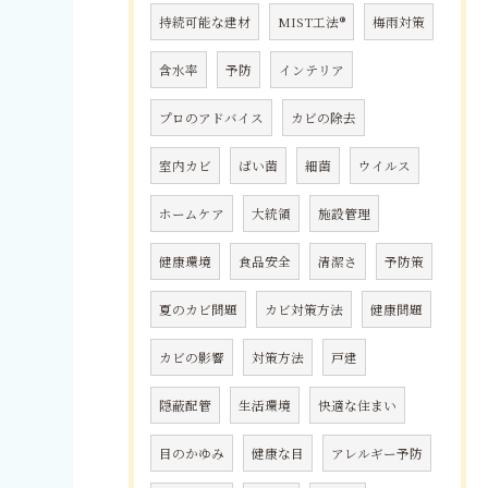
持続可能な建材
MIST工法®
梅雨対策
含水率
予防
インテリア
プロのアドバイス
カビの除去
室内カビ
ばい菌
細菌
ウイルス
ホームケア
大統領
施設管理
健康環境
食品安全
清潔さ
予防策
夏のカビ問題
カビ対策方法
健康問題
カビの影響
対策方法
戸建
隠蔽配管
生活環境
快適な住まい
目のかゆみ
健康な目
アレルギー予防