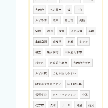
大阪府
名古屋市
雪
一宮
カビ予防
岐阜
高山市
失敗
宝塚
静岡
愛知
カビ被害
基礎
全館空調
南知多
旅館
ホテル
検査
集合住宅
大阪府茨木市
杉並区
奈良県生駒市
大阪府大阪市
カビ対策
カビが生えやすい
湿気が溜まりやすい
床下除湿器
気管支炎
タワーマンション
中区
枚方市
洗濯
うつる
部屋
病気