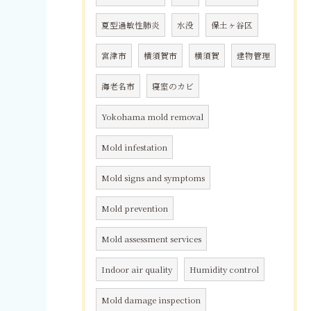
夏型過敏性肺炎
水没
保土ヶ谷区
宮津市
横須賀市
横須賀
建物管理
海老名市
寝室のカビ
Yokohama mold removal
Mold infestation
Mold signs and symptoms
Mold prevention
Mold assessment services
Indoor air quality
Humidity control
Mold damage inspection