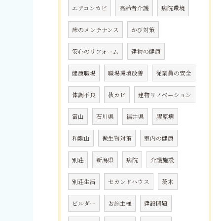
エアコンカビ
高齢者介護
病院環境
床のメンテナンス
かび対策
安心のリフォーム
建物の健康
健康職場
職場環境改善
従業員の安全
体調不良
秋カビ
建物リノベーション
富山
石川県
福井県
膠原病
和歌山
微生物対策
室内の健康
別荘
新潟県
病院
介護施設
別荘生活
セカンドハウス
茨木
ビルダー
お施主様
建設問題