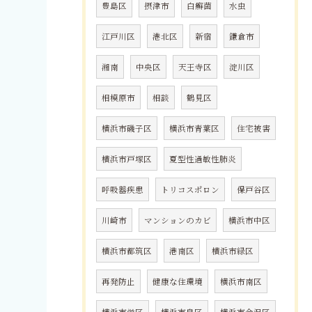
豊島区
摂津市
白癬菌
水虫
江戸川区
港北区
新宿
鎌倉市
湘南
中央区
天王寺区
淀川区
相模原市
相談
鶴見区
横浜市磯子区
横浜市青葉区
住宅被害
横浜市戸塚区
夏型性過敏性肺炎
呼吸器疾患
トリコスポロン
保戸谷区
川崎市
マンションのカビ
横浜市中区
横浜市都筑区
港南区
横浜市緑区
再発防止
健康な住環境
横浜市南区