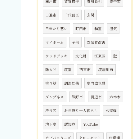
瀬戸市
賃貸物件
費用負担
豊中市
日進市
千代田区
玄関
日当たり悪い
町田市
和室
湿気
マイホーム
子供
空気質改善
ウッドデッキ
文化財
江東区
壁
除カビ
寝室
西宮市
寝屋川市
塗り壁
調湿効果
室内空気質
ダンプネス
熊野市
田辺市
六本木
渋谷区
お年寄り一人暮らし
水道橋
地下室
認知症
YouTube
カビバスターズ
クローゼット
住環境