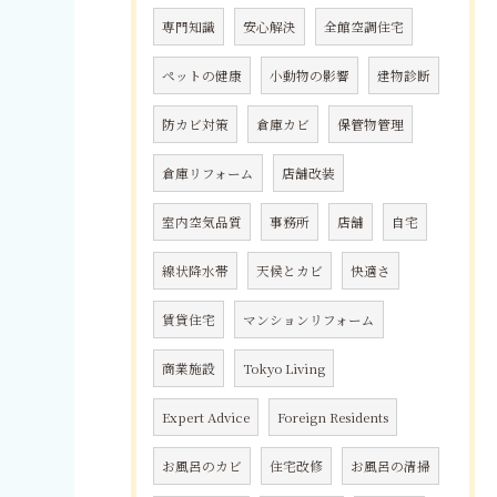
専門知識
安心解決
全館空調住宅
ペットの健康
小動物の影響
建物診断
防カビ対策
倉庫カビ
保管物管理
倉庫リフォーム
店舗改装
室内空気品質
事務所
店舗
自宅
線状降水帯
天候とカビ
快適さ
賃貸住宅
マンションリフォーム
商業施設
Tokyo Living
Expert Advice
Foreign Residents
お風呂のカビ
住宅改修
お風呂の清掃