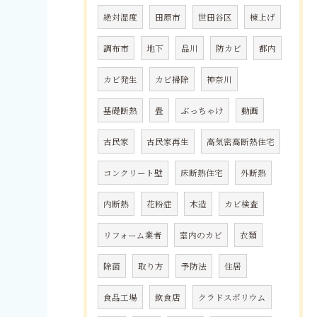
絶対湿度
田原市
世田谷区
棟上げ
調布市
地下
品川
防カビ
都内
カビ発生
カビ掃除
神奈川
基礎断熱
畳
ぶっちゃけ
動画
古民家
古民家再生
高気密高断熱住宅
コンクリート壁
床断熱住宅
外断熱
内断熱
花粉症
木造
カビ検査
リフォーム業者
室内のカビ
衣類
除菌
取り方
予防法
住居
食品工場
飲食店
クラドスポリウム