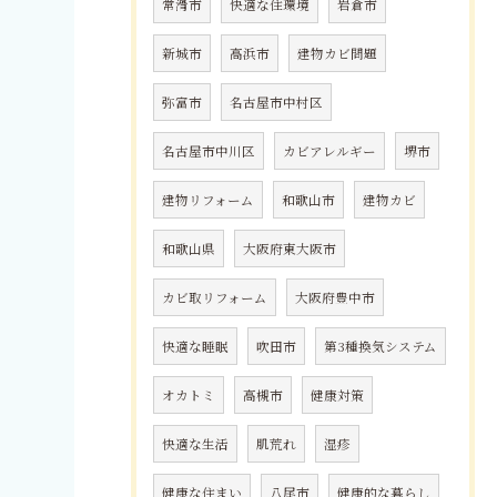
常滑市
快適な住環境
岩倉市
新城市
高浜市
建物カビ問題
弥富市
名古屋市中村区
名古屋市中川区
カビアレルギー
堺市
建物リフォーム
和歌山市
建物カビ
和歌山県
大阪府東大阪市
カビ取リフォーム
大阪府豊中市
快適な睡眠
吹田市
第3種換気システム
オカトミ
高槻市
健康対策
快適な生活
肌荒れ
湿疹
健康な住まい
八尾市
健康的な暮らし