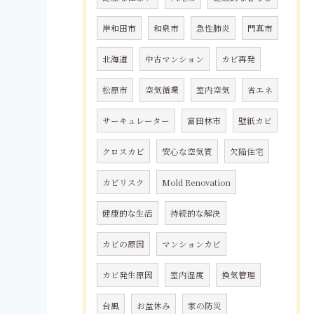
岸和田市
和泉市
急性肺炎
門真市
北海道
中古マンション
カビ再発
松原市
空気循環
室内空気
省エネ
サーキュレーター
富田林市
壁紙カビ
クロスカビ
安心な空気質
欠陥住宅
カビリスク
Mold Renovation
健康的な生活
持続的な解決
カビの原因
マンションカビ
カビ発生原因
室内湿度
換気管理
台風
お盆休み
家の防災