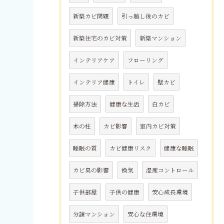
新築カビ問題
引っ越し後のカビ
新築住宅のカビ対策
新築マンション
インテリアケア
フローリング
インテリア健康
トイレ
壁カビ
掃除方法
健康な生活
白カビ
木の柱
カビ影響
室内カビ対策
睡眠の質
カビ健康リスク
健康な睡眠
カビ臭の影響
換気
湿度コントロール
子供部屋
子供の健康
安心成長環境
分譲マンション
安心な住環境