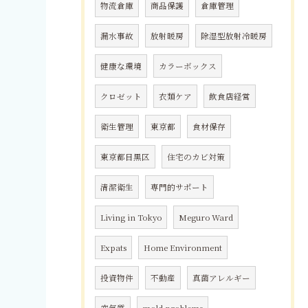
物流倉庫
商品保護
倉庫管理
漏水事故
放射暖房
除湿型放射冷暖房
健康な環境
カラーボックス
クロゼット
衣類ケア
飲食店経営
衛生管理
東京都
食材保存
東京都目黒区
住宅のカビ対策
清潔衛生
専門的サポート
Living in Tokyo
Meguro Ward
Expats
Home Environment
投資物件
不動産
真菌アレルギー