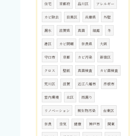
住宅
京都府
品川区
アレルギー
カビ除去
目黒区
兵庫県
外壁
漏水
滋賀県
真菌
結露
冬
港区
カビ問題
奈良県
大阪
守口市
京都
カビ汚染
新宿区
クロス
壁紙
真菌検査
カビ菌検査
荒川区
滋賀
近江八幡市
彦根市
室内環境
北区
雨漏り
リノベーション
微生物汚染
台東区
奈良
空気
健康
神戸市
関東