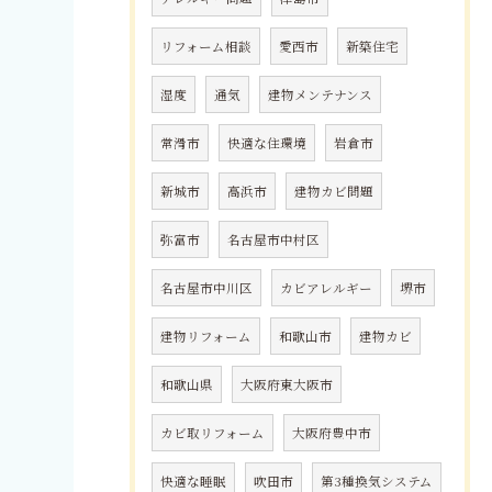
リフォーム相談
愛西市
新築住宅
湿度
通気
建物メンテナンス
常滑市
快適な住環境
岩倉市
新城市
高浜市
建物カビ問題
弥富市
名古屋市中村区
名古屋市中川区
カビアレルギー
堺市
建物リフォーム
和歌山市
建物カビ
和歌山県
大阪府東大阪市
カビ取リフォーム
大阪府豊中市
快適な睡眠
吹田市
第3種換気システム