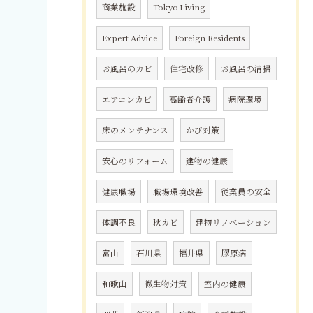
商業施設
Tokyo Living
Expert Advice
Foreign Residents
お風呂のカビ
住宅改修
お風呂の清掃
エアコンカビ
高齢者介護
病院環境
床のメンテナンス
かび対策
安心のリフォーム
建物の健康
健康職場
職場環境改善
従業員の安全
体調不良
秋カビ
建物リノベーション
富山
石川県
福井県
膠原病
和歌山
微生物対策
室内の健康