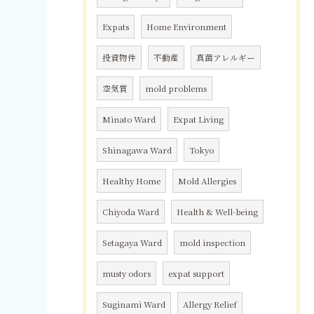
Expats
Home Environment
投資物件
不動産
真菌アレルギー
空気質
mold problems
Minato Ward
Expat Living
Shinagawa Ward
Tokyo
Healthy Home
Mold Allergies
Chiyoda Ward
Health & Well-being
Setagaya Ward
mold inspection
musty odors
expat support
Suginami Ward
Allergy Relief