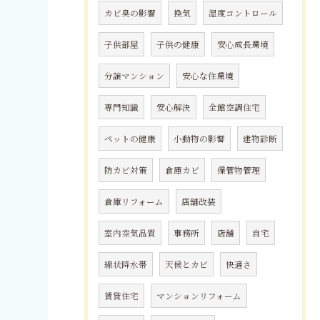
カビ臭の影響
換気
湿度コントロール
子供部屋
子供の健康
安心成長環境
分譲マンション
安心な住環境
専門知識
安心解決
全館空調住宅
ペットの健康
小動物の影響
建物診断
防カビ対策
倉庫カビ
保管物管理
倉庫リフォーム
店舗改装
室内空気品質
事務所
店舗
自宅
線状降水帯
天候とカビ
快適さ
賃貸住宅
マンションリフォーム