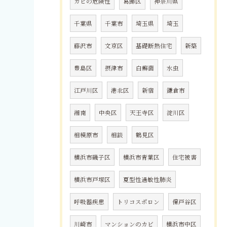
カビの危険性
葛飾区
神奈川県
千葉県
千葉市
埼玉県
埼玉
藤沢市
文京区
基礎断熱住宅
新築
豊島区
摂津市
白癬菌
水虫
江戸川区
港北区
新宿
鎌倉市
湘南
中央区
天王寺区
淀川区
相模原市
相談
鶴見区
横浜市磯子区
横浜市青葉区
住宅被害
横浜市戸塚区
夏型性過敏性肺炎
呼吸器疾患
トリコスポロン
保戸谷区
川崎市
マンションのカビ
横浜市中区