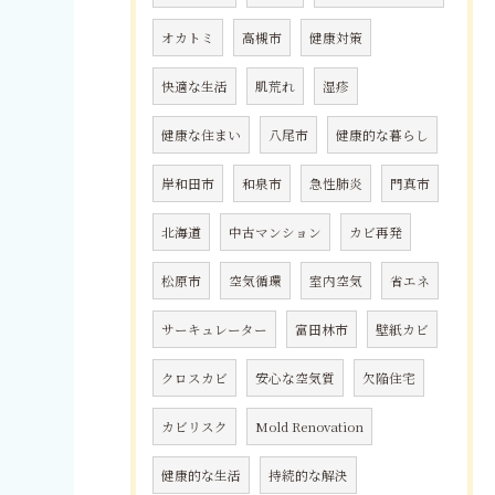
オカトミ
高槻市
健康対策
快適な生活
肌荒れ
湿疹
健康な住まい
八尾市
健康的な暮らし
岸和田市
和泉市
急性肺炎
門真市
北海道
中古マンション
カビ再発
松原市
空気循環
室内空気
省エネ
サーキュレーター
富田林市
壁紙カビ
クロスカビ
安心な空気質
欠陥住宅
カビリスク
Mold Renovation
健康的な生活
持続的な解決