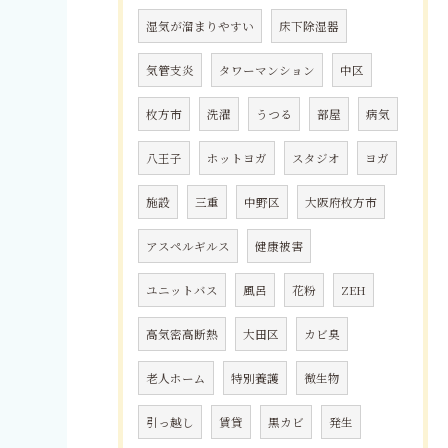
湿気が溜まりやすい
床下除湿器
気管支炎
タワーマンション
中区
枚方市
洗濯
うつる
部屋
病気
八王子
ホットヨガ
スタジオ
ヨガ
施設
三重
中野区
大阪府枚方市
アスペルギルス
健康被害
ユニットバス
風呂
花粉
ZEH
高気密高断熱
大田区
カビ臭
老人ホーム
特別養護
微生物
引っ越し
賃貸
黒カビ
発生