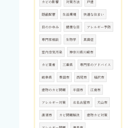
カビの影響
対策方法
戸建
隠蔽配管
生活環境
快適な住まい
目のかゆみ
健康な目
アレルギー予防
専門家相談
生物学
真菌症
室内空気汚染
神奈川県川崎市
カビ業者
三重県
専門家のアドバイス
岐阜県
豊田市
西尾市
稲沢市
建物のカビ問題
半田市
江南市
アレルギー対策
北名古屋市
犬山市
清須市
カビ問題解決
建物カビ対策
アレルギー問題
津島市