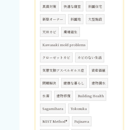
真菌対策
快適な寝室
斜面住宅
新築オーナー
斜面地
大型施設
天井カビ
環境衛生
Kawasaki mold problems
クローゼットカビ
カビのない生活
気管支肺アスペルギルス症
資産価値
問題解決
健康な暮らし
建物漏水
水害
建物修復
Building Health
Sagamihara
Yokosuka
MIST Method®
Fujisawa