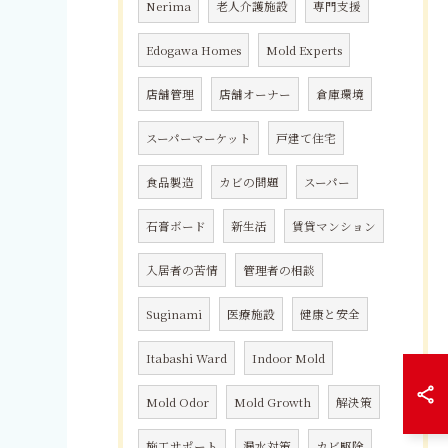
Nerima
老人介護施設
専門支援
Edogawa Homes
Mold Experts
店舗管理
店舗オーナー
倉庫環境
スーパーマーケット
戸建て住宅
食品製造
カビの問題
スーパー
石膏ボード
新生活
賃貸マンション
入居者の苦情
管理者の相談
Suginami
医療施設
健康と安全
Itabashi Ward
Indoor Mold
Mold Odor
Mold Growth
解決策
施工サポート
漏水対策
カビ駆除