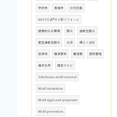
甲府市
青梅市
住宅改善
MIST工法®カビ取リフォーム
健康的な住環境
肺炎
過敏性肺炎
夏型過敏性肺炎
水没
保土ヶ谷区
宮津市
横須賀市
横須賀
建物管理
海老名市
寝室のカビ
Yokohama mold removal
Mold infestation
Mold signs and symptoms
Mold prevention