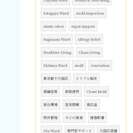
Chiyoda Ward
Health & Well-being
Setagaya Ward
mold inspection
musty odors
expat support
Suginami Ward
Allergy Relief
Healthier Living
Clean Living
Shibuya Ward
mold
renovation
東京都千代田区
トラブル解決
店舗経営
新築建物
Closet Mold
居住環境
湿気問題
高収益
物件管理
カビの被害
健康影響
Ota Ward
専門家サポート
大田区店舗