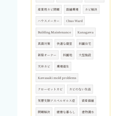
産業用カビ問題
店舗環境
カビ解決
ハウスメーカー
Chuo Ward
Building Maintenance
Kanagawa
真菌対策
快適な寝室
斜面住宅
新築オーナー
斜面地
大型施設
天井カビ
環境衛生
Kawasaki mold problems
クローゼットカビ
カビのない生活
気管支肺アスペルギルス症
資産価値
問題解決
健康な暮らし
建物漏水