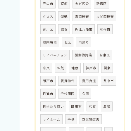
守口市
京都
カビ汚染
新宿区
クロス
壁紙
真菌検査
カビ菌検査
荒川区
滋賀
近江八幡市
彦根市
室内環境
北区
雨漏り
リノベーション
微生物汚染
台東区
奈良
空気
健康
神戸市
関東
瀬戸市
賃貸物件
費用負担
豊中市
日進市
千代田区
玄関
日当たり悪い
町田市
和室
湿気
マイホーム
子供
空気質改善