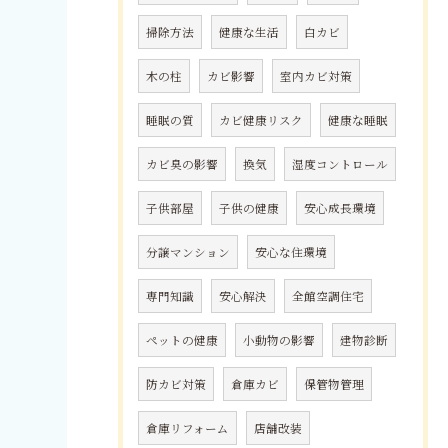
掃除方法
健康な生活
白カビ
木の柱
カビ影響
室内カビ対策
睡眠の質
カビ健康リスク
健康な睡眠
カビ臭の影響
換気
湿度コントロール
子供部屋
子供の健康
安心成長環境
分譲マンション
安心な住環境
専門知識
安心解決
全館空調住宅
ペットの健康
小動物の影響
建物診断
防カビ対策
倉庫カビ
保管物管理
倉庫リフォーム
店舗改装