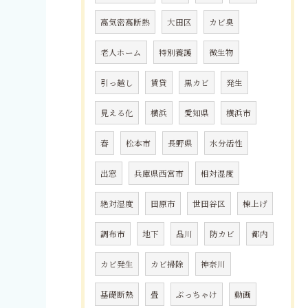
高気密高断熱
大田区
カビ臭
老人ホーム
特別養護
微生物
引っ越し
賃貸
黒カビ
発生
見える化
横浜
愛知県
横浜市
春
松本市
長野県
水分活性
出窓
兵庫県西宮市
相対湿度
絶対湿度
田原市
世田谷区
棟上げ
調布市
地下
品川
防カビ
都内
カビ発生
カビ掃除
神奈川
基礎断熱
畳
ぶっちゃけ
動画