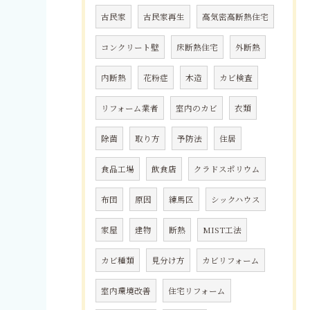
古民家
古民家再生
高気密高断熱住宅
コンクリート壁
床断熱住宅
外断熱
内断熱
花粉症
木造
カビ検査
リフォーム業者
室内のカビ
衣類
除菌
取り方
予防法
住居
食品工場
飲食店
クラドスポリウム
布団
原因
練馬区
シックハウス
家屋
建物
断熱
MIST工法
カビ種類
見分け方
カビリフォーム
室内環境改善
住宅リフォーム