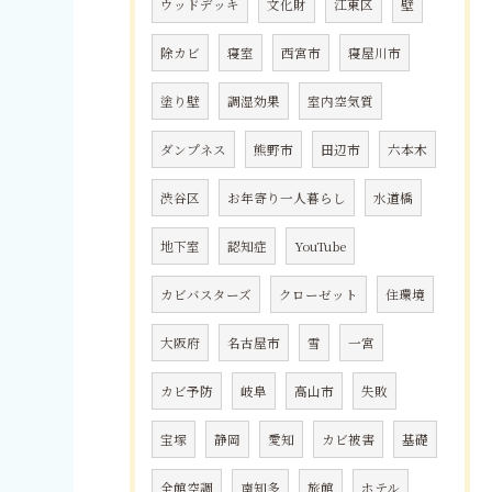
ウッドデッキ
文化財
江東区
壁
除カビ
寝室
西宮市
寝屋川市
塗り壁
調湿効果
室内空気質
ダンプネス
熊野市
田辺市
六本木
渋谷区
お年寄り一人暮らし
水道橋
地下室
認知症
YouTube
カビバスターズ
クローゼット
住環境
大阪府
名古屋市
雪
一宮
カビ予防
岐阜
高山市
失敗
宝塚
静岡
愛知
カビ被害
基礎
全館空調
南知多
旅館
ホテル