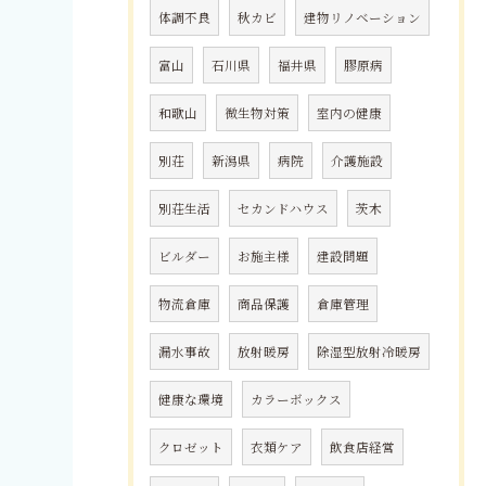
体調不良
秋カビ
建物リノベーション
富山
石川県
福井県
膠原病
和歌山
微生物対策
室内の健康
別荘
新潟県
病院
介護施設
別荘生活
セカンドハウス
茨木
ビルダー
お施主様
建設問題
物流倉庫
商品保護
倉庫管理
漏水事故
放射暖房
除湿型放射冷暖房
健康な環境
カラーボックス
クロゼット
衣類ケア
飲食店経営