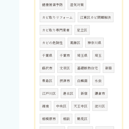
健康被害予防
湿気対策
カビ取りリフォーム
江東区カビ問題解決
カビ取り専門業者
足立区
カビの危険性
葛飾区
神奈川県
千葉県
千葉市
埼玉県
埼玉
藤沢市
文京区
基礎断熱住宅
新築
豊島区
摂津市
白癬菌
水虫
江戸川区
港北区
新宿
鎌倉市
湘南
中央区
天王寺区
淀川区
相模原市
相談
鶴見区