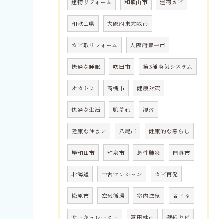
建物リフォーム
和歌山市
建物カビ
和歌山県
大阪府東大阪市
カビ取リフォーム
大阪府豊中市
快適な睡眠
吹田市
第3種換気システム
オカトミ
高槻市
健康対策
快適な生活
肌荒れ
湿疹
健康な住まい
八尾市
健康的な暮らし
岸和田市
和泉市
急性肺炎
門真市
北海道
中古マンション
カビ再発
松原市
空気循環
室内空気
省エネ
サーキュレーター
富田林市
壁紙カビ