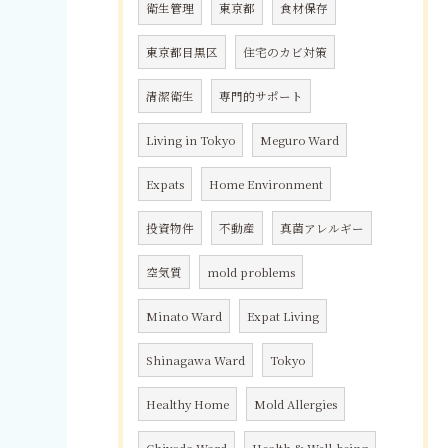
衛生管理
東京都
食材保存
東京都目黒区
住宅のカビ対策
清潔衛生
専門的サポート
Living in Tokyo
Meguro Ward
Expats
Home Environment
投資物件
不動産
真菌アレルギー
空気質
mold problems
Minato Ward
Expat Living
Shinagawa Ward
Tokyo
Healthy Home
Mold Allergies