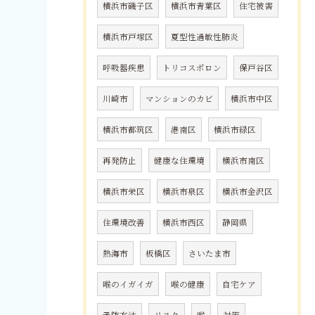
横浜市磯子区
横浜市青葉区
住宅被害
横浜市戸塚区
夏型性過敏性肺炎
呼吸器疾患
トリコスポロン
保戸谷区
川崎市
マンションのカビ
横浜市中区
横浜市都筑区
港南区
横浜市緑区
再発防止
健康な住環境
横浜市南区
横浜市栄区
横浜市泉区
横浜市金沢区
住環境改善
横浜市西区
静岡県
熱海市
板橋区
さいたま市
喉のイガイガ
喉の健康
自宅ケア