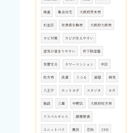
検査
集合住宅
大阪府茨木市
杉並区
奈良県生駒市
大阪府大阪市
カビ対策
カビが生えやすい
湿気が溜まりやすい
床下除湿器
気管支炎
タワーマンション
中区
枚方市
洗濯
うつる
部屋
病気
八王子
ホットヨガ
スタジオ
ヨガ
施設
三重
中野区
大阪府枚方市
アスペルギルス
健康被害
ユニットバス
風呂
花粉
ZEH