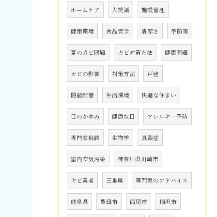
ホームケア
大統領
施設管理
健康環境
食品安全
清潔さ
予防策
夏のカビ問題
カビ対策方法
健康問題
カビの影響
対策方法
戸建
隠蔽配管
生活環境
快適な住まい
目のかゆみ
健康な目
アレルギー予防
専門家相談
生物学
真菌症
室内空気汚染
神奈川県川崎市
カビ業者
三重県
専門家のアドバイス
岐阜県
豊田市
西尾市
稲沢市