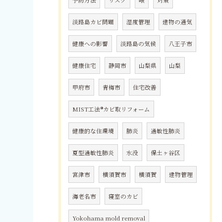
予防方法
リスク
喉
対策
淡路島カビ問題
湿度管理
建物の通気
健康への影響
淡路島の気候
八王子市
健康住宅
静岡市
山梨県
山梨
甲府市
青梅市
住宅改善
MIST工法®カビ取リフォーム
健康的な住環境
肺炎
過敏性肺炎
夏型過敏性肺炎
水没
保土ヶ谷区
宮津市
横須賀市
横須賀
建物管理
海老名市
寝室のカビ
Yokohama mold removal