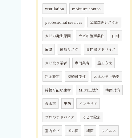
ventilation
moisture control
professional services
全館空調システム
カビの発生原因
カビの繁殖条件
山林
展望
健康リスク
専門家アドバイス
カビ取り業者
専門業者
施工方法
料金設定
持続可能性
エネルギー効率
持続可能な建材
MIST工法®
梅雨対策
含水率
予防
インテリア
プロのアドバイス
カビの除去
室内カビ
ばい菌
細菌
ウイルス