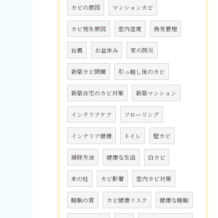
カビの原因
マンションカビ
カビ発生原因
室内湿度
換気管理
台風
お盆休み
家の防災
新築カビ問題
引っ越し後のカビ
新築住宅のカビ対策
新築マンション
インテリアケア
フローリング
インテリア健康
トイレ
壁カビ
掃除方法
健康な生活
白カビ
木の柱
カビ影響
室内カビ対策
睡眠の質
カビ健康リスク
健康な睡眠