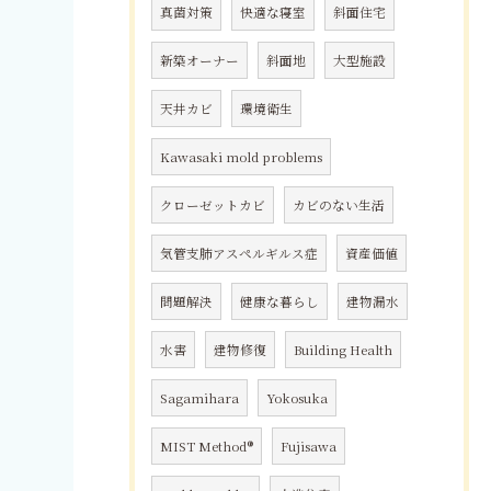
真菌対策
快適な寝室
斜面住宅
新築オーナー
斜面地
大型施設
天井カビ
環境衛生
Kawasaki mold problems
クローゼットカビ
カビのない生活
気管支肺アスペルギルス症
資産価値
問題解決
健康な暮らし
建物漏水
水害
建物修復
Building Health
Sagamihara
Yokosuka
MIST Method®
Fujisawa