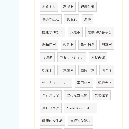
オカトミ
高槻市
健康対策
快適な生活
肌荒れ
湿疹
健康な住まい
八尾市
健康的な暮らし
岸和田市
和泉市
急性肺炎
門真市
北海道
中古マンション
カビ再発
松原市
空気循環
室内空気
省エネ
サーキュレーター
富田林市
壁紙カビ
クロスカビ
安心な空気質
欠陥住宅
カビリスク
Mold Renovation
健康的な生活
持続的な解決