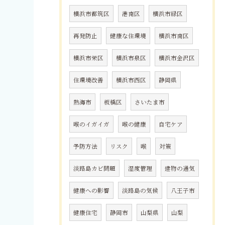
横浜市都筑区
港南区
横浜市緑区
再発防止
健康な住環境
横浜市南区
横浜市栄区
横浜市泉区
横浜市金沢区
住環境改善
横浜市西区
静岡県
熱海市
板橋区
さいたま市
喉のイガイガ
喉の健康
自宅ケア
予防方法
リスク
喉
対策
淡路島カビ問題
湿度管理
建物の通気
健康への影響
淡路島の気候
八王子市
健康住宅
静岡市
山梨県
山梨