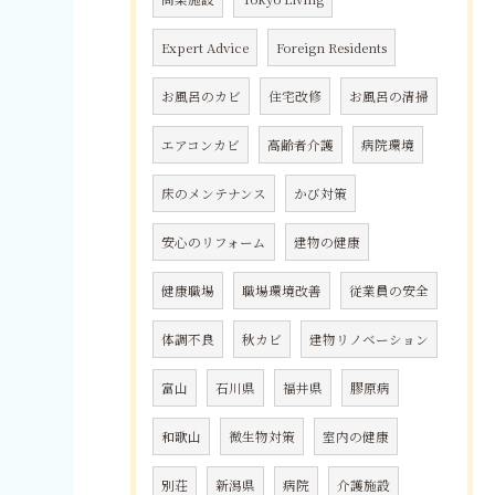
Expert Advice
Foreign Residents
お風呂のカビ
住宅改修
お風呂の清掃
エアコンカビ
高齢者介護
病院環境
床のメンテナンス
かび対策
安心のリフォーム
建物の健康
健康職場
職場環境改善
従業員の安全
体調不良
秋カビ
建物リノベーション
富山
石川県
福井県
膠原病
和歌山
微生物対策
室内の健康
別荘
新潟県
病院
介護施設