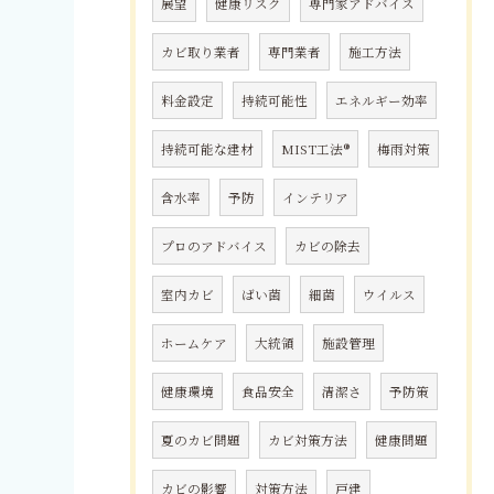
展望
健康リスク
専門家アドバイス
カビ取り業者
専門業者
施工方法
料金設定
持続可能性
エネルギー効率
持続可能な建材
MIST工法®
梅雨対策
含水率
予防
インテリア
プロのアドバイス
カビの除去
室内カビ
ばい菌
細菌
ウイルス
ホームケア
大統領
施設管理
健康環境
食品安全
清潔さ
予防策
夏のカビ問題
カビ対策方法
健康問題
カビの影響
対策方法
戸建