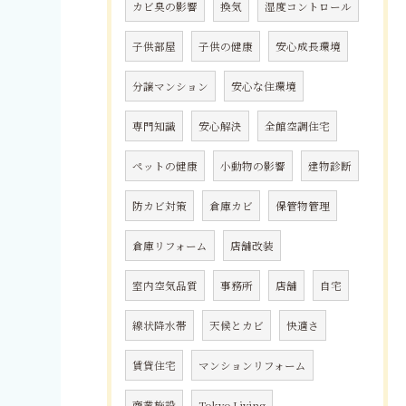
カビ臭の影響
換気
湿度コントロール
子供部屋
子供の健康
安心成長環境
分譲マンション
安心な住環境
専門知識
安心解決
全館空調住宅
ペットの健康
小動物の影響
建物診断
防カビ対策
倉庫カビ
保管物管理
倉庫リフォーム
店舗改装
室内空気品質
事務所
店舗
自宅
線状降水帯
天候とカビ
快適さ
賃貸住宅
マンションリフォーム
商業施設
Tokyo Living