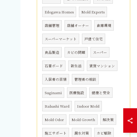
Edogawa Homes
Mold Experts
店舗管理
店舗オーナー
倉庫環境
スーパーマーケット
戸建て住宅
食品製造
カビの問題
スーパー
石膏ボード
新生活
賃貸マンション
入居者の苦情
管理者の相談
Suginami
医療施設
健康と安全
Itabashi Ward
Indoor Mold
Mold Odor
Mold Growth
解決策
施工サポート
漏水対策
カビ駆除