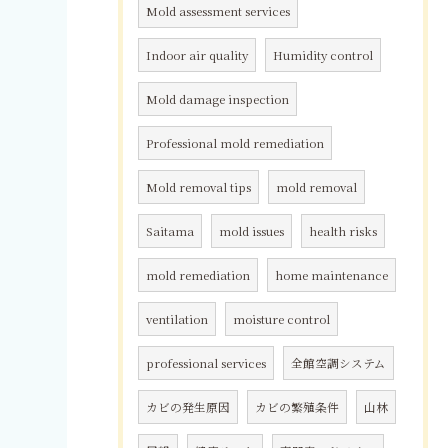
Mold assessment services
Indoor air quality
Humidity control
Mold damage inspection
Professional mold remediation
Mold removal tips
mold removal
Saitama
mold issues
health risks
mold remediation
home maintenance
ventilation
moisture control
professional services
全館空調システム
カビの発生原因
カビの繁殖条件
山林