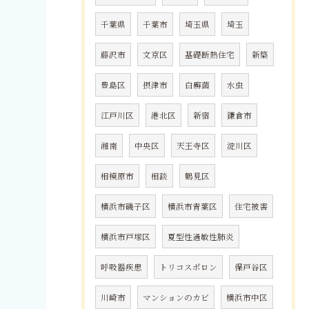
千葉県
千葉市
埼玉県
埼玉
藤沢市
文京区
基礎断熱住宅
新築
豊島区
摂津市
白癬菌
水虫
江戸川区
港北区
新宿
鎌倉市
湘南
中央区
天王寺区
淀川区
相模原市
相談
鶴見区
横浜市磯子区
横浜市青葉区
住宅被害
横浜市戸塚区
夏型性過敏性肺炎
呼吸器疾患
トリコスポロン
保戸谷区
川崎市
マンションのカビ
横浜市中区