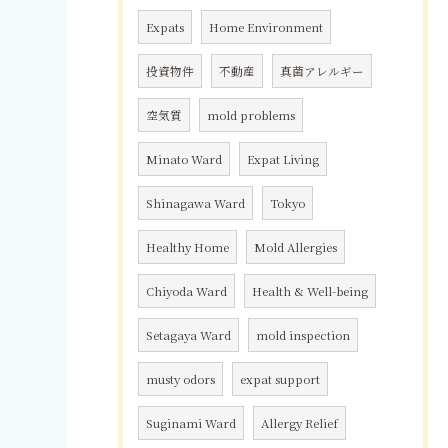
Expats
Home Environment
投資物件
不動産
真菌アレルギー
空気質
mold problems
Minato Ward
Expat Living
Shinagawa Ward
Tokyo
Healthy Home
Mold Allergies
Chiyoda Ward
Health & Well-being
Setagaya Ward
mold inspection
musty odors
expat support
Suginami Ward
Allergy Relief