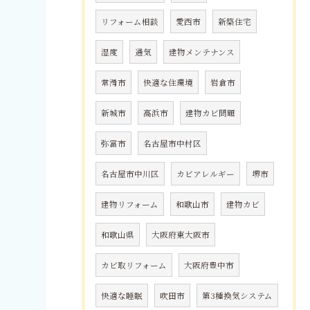
リフォーム相談
愛西市
新築住宅
湿度
通気
建物メンテナンス
常滑市
快適な住環境
岩倉市
新城市
高浜市
建物カビ問題
弥富市
名古屋市中村区
名古屋市中川区
カビアレルギー
堺市
建物リフォーム
和歌山市
建物カビ
和歌山県
大阪府東大阪市
カビ取リフォーム
大阪府豊中市
快適な睡眠
吹田市
第3種換気システム