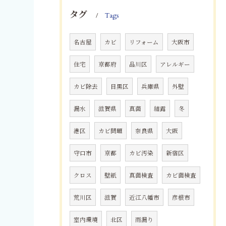
タグ
Tags
名古屋
カビ
リフォーム
大阪市
住宅
京都府
品川区
アレルギー
カビ除去
目黒区
兵庫県
外壁
漏水
滋賀県
真菌
結露
冬
港区
カビ問題
奈良県
大阪
守口市
京都
カビ汚染
新宿区
クロス
壁紙
真菌検査
カビ菌検査
荒川区
滋賀
近江八幡市
彦根市
室内環境
北区
雨漏り