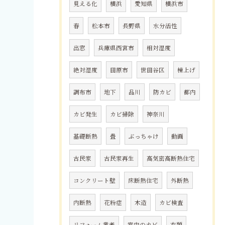
見える化
横浜
愛知県
横浜市
春
松本市
長野県
水分活性
出窓
兵庫県西宮市
相対湿度
絶対湿度
田原市
世田谷区
棟上げ
調布市
地下
品川
防カビ
都内
カビ発生
カビ掃除
神奈川
基礎断熱
畳
ぶっちゃけ
動画
古民家
古民家再生
高気密高断熱住宅
コンクリート壁
床断熱住宅
外断熱
内断熱
花粉症
木造
カビ検査
リフォーム業者
室内のカビ
衣類