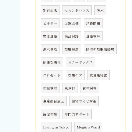
別荘生活
セカンドハウス
茨木
ビルダー
お施主様
建設問題
物流倉庫
商品保護
倉庫管理
漏水事故
放射暖房
除湿型放射冷暖房
健康な環境
カラーボックス
クロゼット
衣類ケア
飲食店経営
衛生管理
東京都
食材保存
東京都目黒区
住宅のカビ対策
清潔衛生
専門的サポート
Living in Tokyo
Meguro Ward