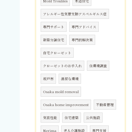
Mold Troubles
木造住宅
アレルギー性気管支肺アスペルギルス症
専門サポート
専門アドバイス
新築分譲住宅
専門的解決策
自宅クローゼット
クローゼットのお手入れ
住環境調査
坂戸市
清潔な環境
Osaka mold removal
Osaka home improvement
不動産管理
気密性能
住宅建築
公共施設
Nerima
老人介護施設
専門支援