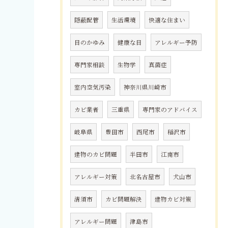
隠蔽配管
生活環境
快適な住まい
目のかゆみ
健康な目
アレルギー予防
専門家相談
生物学
真菌症
室内空気汚染
神奈川県川崎市
カビ業者
三重県
専門家のアドバイス
岐阜県
豊田市
西尾市
稲沢市
建物のカビ問題
半田市
江南市
アレルギー対策
北名古屋市
犬山市
清須市
カビ問題解決
建物カビ対策
アレルギー問題
津島市