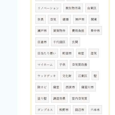
リノベーション
微生物汚染
台東区
奈良
空気
健康
神戸市
関東
瀬戸市
賃貸物件
費用負担
豊中市
日進市
千代田区
玄関
日当たり悪い
町田市
和室
湿気
マイホーム
子供
空気質改善
ウッドデッキ
文化財
江東区
壁
除カビ
寝室
西宮市
寝屋川市
塗り壁
調湿効果
室内空気質
ダンプネス
熊野市
田辺市
六本木