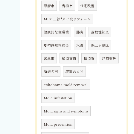
甲府市
青梅市
住宅改善
MIST工法®カビ取リフォーム
健康的な住環境
肺炎
過敏性肺炎
夏型過敏性肺炎
水没
保土ヶ谷区
宮津市
横須賀市
横須賀
建物管理
海老名市
寝室のカビ
Yokohama mold removal
Mold infestation
Mold signs and symptoms
Mold prevention