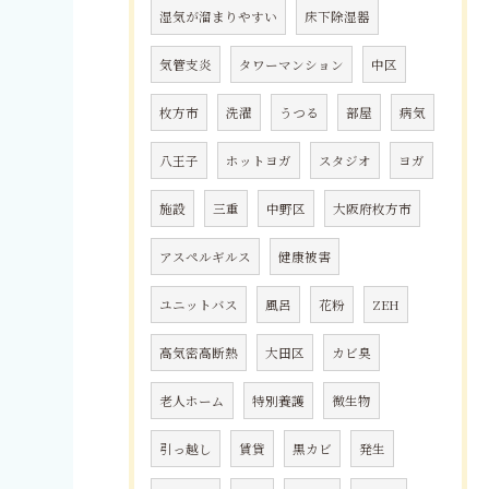
湿気が溜まりやすい
床下除湿器
気管支炎
タワーマンション
中区
枚方市
洗濯
うつる
部屋
病気
八王子
ホットヨガ
スタジオ
ヨガ
施設
三重
中野区
大阪府枚方市
アスペルギルス
健康被害
ユニットバス
風呂
花粉
ZEH
高気密高断熱
大田区
カビ臭
老人ホーム
特別養護
微生物
引っ越し
賃貸
黒カビ
発生