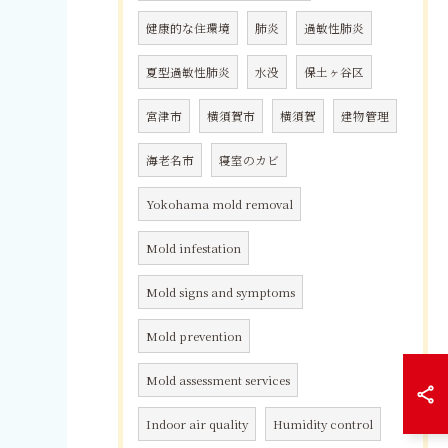
健康的な住環境
肺炎
過敏性肺炎
夏型過敏性肺炎
水没
保土ヶ谷区
宮津市
横須賀市
横須賀
建物管理
海老名市
寝室のカビ
Yokohama mold removal
Mold infestation
Mold signs and symptoms
Mold prevention
Mold assessment services
Indoor air quality
Humidity control