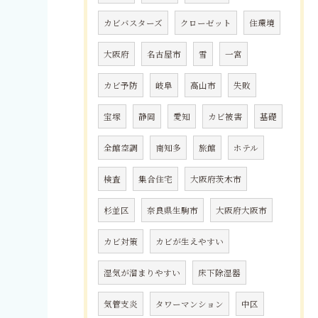
カビバスターズ
クローゼット
住環境
大阪府
名古屋市
雪
一宮
カビ予防
岐阜
高山市
失敗
宝塚
静岡
愛知
カビ被害
基礎
全館空調
南知多
旅館
ホテル
検査
集合住宅
大阪府茨木市
杉並区
奈良県生駒市
大阪府大阪市
カビ対策
カビが生えやすい
湿気が溜まりやすい
床下除湿器
気管支炎
タワーマンション
中区