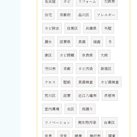
名古屋
カビ
リフォーム
大阪市
住宅
京都府
品川区
アレルギー
カビ除去
目黒区
兵庫県
外壁
漏水
滋賀県
真菌
結露
冬
港区
カビ問題
奈良県
大阪
守口市
京都
カビ汚染
新宿区
クロス
壁紙
真菌検査
カビ菌検査
荒川区
滋賀
近江八幡市
彦根市
室内環境
北区
雨漏り
リノベーション
微生物汚染
台東区
奈良
空気
健康
神戸市
関東