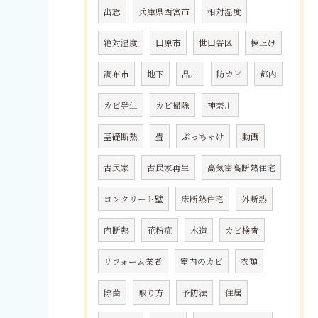
出窓
兵庫県西宮市
相対湿度
絶対湿度
田原市
世田谷区
棟上げ
調布市
地下
品川
防カビ
都内
カビ発生
カビ掃除
神奈川
基礎断熱
畳
ぶっちゃけ
動画
古民家
古民家再生
高気密高断熱住宅
コンクリート壁
床断熱住宅
外断熱
内断熱
花粉症
木造
カビ検査
リフォーム業者
室内のカビ
衣類
除菌
取り方
予防法
住居