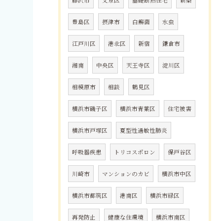
藤沢市
文京区
基礎断熱住宅
新築
豊島区
摂津市
白癬菌
水虫
江戸川区
港北区
新宿
鎌倉市
湘南
中央区
天王寺区
淀川区
相模原市
相談
鶴見区
横浜市磯子区
横浜市青葉区
住宅被害
横浜市戸塚区
夏型性過敏性肺炎
呼吸器疾患
トリコスポロン
保戸谷区
川崎市
マンションのカビ
横浜市中区
横浜市都筑区
港南区
横浜市緑区
再発防止
健康な住環境
横浜市南区