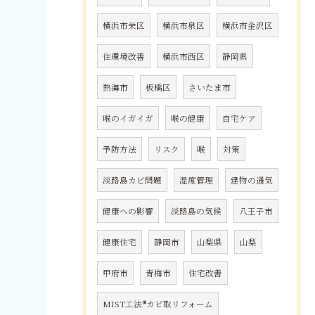
横浜市栄区
横浜市泉区
横浜市金沢区
住環境改善
横浜市西区
静岡県
熱海市
板橋区
さいたま市
喉のイガイガ
喉の健康
自宅ケア
予防方法
リスク
喉
対策
淡路島カビ問題
湿度管理
建物の通気
健康への影響
淡路島の気候
八王子市
健康住宅
静岡市
山梨県
山梨
甲府市
青梅市
住宅改善
MIST工法®カビ取リフォーム