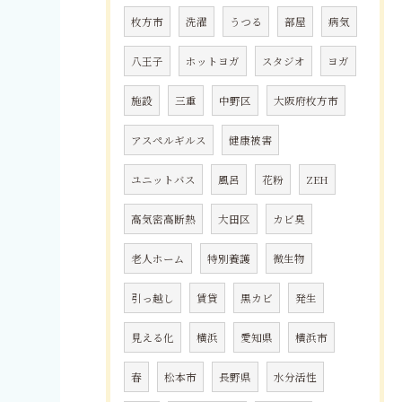
枚方市
洗濯
うつる
部屋
病気
八王子
ホットヨガ
スタジオ
ヨガ
施設
三重
中野区
大阪府枚方市
アスペルギルス
健康被害
ユニットバス
風呂
花粉
ZEH
高気密高断熱
大田区
カビ臭
老人ホーム
特別養護
微生物
引っ越し
賃貸
黒カビ
発生
見える化
横浜
愛知県
横浜市
春
松本市
長野県
水分活性