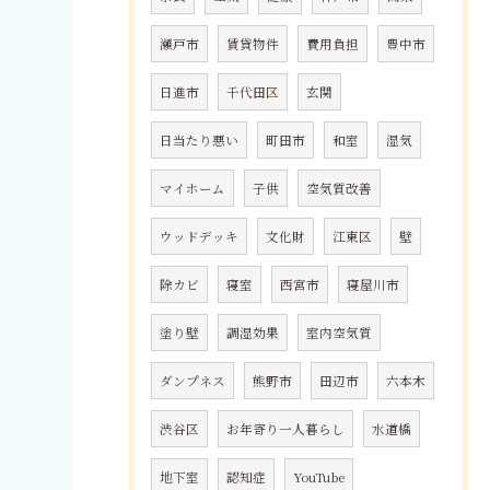
瀬戸市
賃貸物件
費用負担
豊中市
日進市
千代田区
玄関
日当たり悪い
町田市
和室
湿気
マイホーム
子供
空気質改善
ウッドデッキ
文化財
江東区
壁
除カビ
寝室
西宮市
寝屋川市
塗り壁
調湿効果
室内空気質
ダンプネス
熊野市
田辺市
六本木
渋谷区
お年寄り一人暮らし
水道橋
地下室
認知症
YouTube