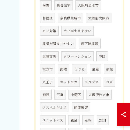
検査
集合住宅
大阪府茨木市
杉並区
奈良県生駒市
大阪府大阪市
カビ対策
カビが生えやすい
湿気が溜まりやすい
床下除湿器
気管支炎
タワーマンション
中区
枚方市
洗濯
うつる
部屋
病気
八王子
ホットヨガ
スタジオ
ヨガ
施設
三重
中野区
大阪府枚方市
アスペルギルス
健康被害
ユニットバス
風呂
花粉
ZEH