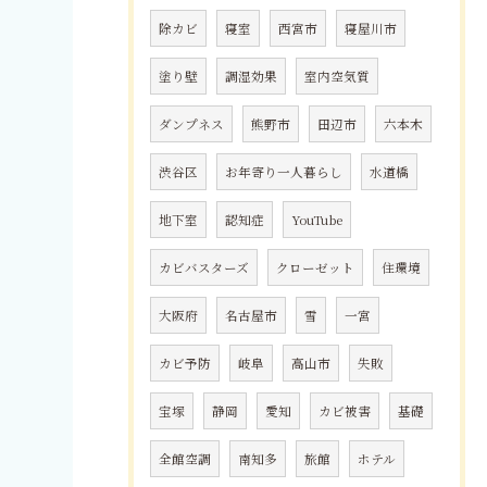
除カビ
寝室
西宮市
寝屋川市
塗り壁
調湿効果
室内空気質
ダンプネス
熊野市
田辺市
六本木
渋谷区
お年寄り一人暮らし
水道橋
地下室
認知症
YouTube
カビバスターズ
クローゼット
住環境
大阪府
名古屋市
雪
一宮
カビ予防
岐阜
高山市
失敗
宝塚
静岡
愛知
カビ被害
基礎
全館空調
南知多
旅館
ホテル