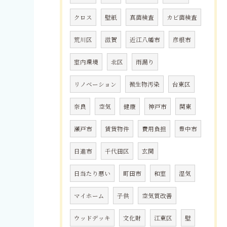
クロス
壁紙
真菌検査
カビ菌検査
荒川区
滋賀
近江八幡市
彦根市
室内環境
北区
雨漏り
リノベーション
微生物汚染
台東区
奈良
空気
健康
神戸市
関東
瀬戸市
賃貸物件
費用負担
豊中市
日進市
千代田区
玄関
日当たり悪い
町田市
和室
湿気
マイホーム
子供
空気質改善
ウッドデッキ
文化財
江東区
壁