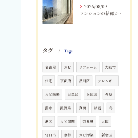
2026/08/09
マンションの結露カビを根絶！断熱改修と防カビリフォーム
タグ
Tags
名古屋
カビ
リフォーム
大阪市
住宅
京都府
品川区
アレルギー
カビ除去
目黒区
兵庫県
外壁
漏水
滋賀県
真菌
結露
冬
港区
カビ問題
奈良県
大阪
守口市
京都
カビ汚染
新宿区