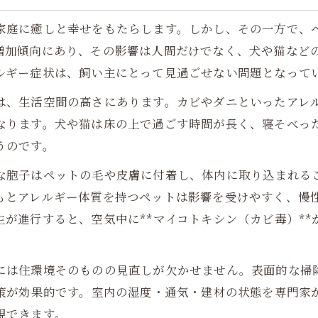
家庭に癒しと幸せをもたらします。しかし、その一方で、
増加傾向にあり、その影響は人間だけでなく、犬や猫など
ルギー症状は、飼い主にとって見過ごせない問題となって
は、生活空間の高さにあります。カビやダニといったアレ
なります。犬や猫は床の上で過ごす時間が長く、寝そべっ
うのです。
な胞子はペットの毛や皮膚に付着し、体内に取り込まれる
もとアレルギー体質を持つペットは影響を受けやすく、慢
が進行すると、空気中に**マイコトキシン（カビ毒）*
には住環境そのものの見直しが欠かせません。表面的な掃除
対策が効果的です。室内の湿度・通気・建材の状態を専門家
現できます。