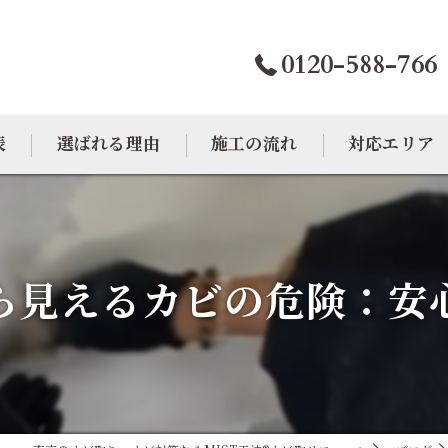
0120-588-766
表
選ばれる理由
施工の流れ
対応エリア
カビトラブル相談室
大阪のカビ取り
東京のカビ取り
ら見えるカビの危険：安
愛知のカビ取り