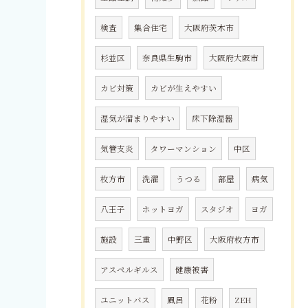
検査
集合住宅
大阪府茨木市
杉並区
奈良県生駒市
大阪府大阪市
カビ対策
カビが生えやすい
湿気が溜まりやすい
床下除湿器
気管支炎
タワーマンション
中区
枚方市
洗濯
うつる
部屋
病気
八王子
ホットヨガ
スタジオ
ヨガ
施設
三重
中野区
大阪府枚方市
アスペルギルス
健康被害
ユニットバス
風呂
花粉
ZEH