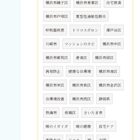
横浜市磯子区
横浜市青葉区
住宅被害
横浜市戸塚区
夏型性過敏性肺炎
呼吸器疾患
トリコスポロン
保戸谷区
川崎市
マンションのカビ
横浜市中区
横浜市都筑区
港南区
横浜市緑区
再発防止
健康な住環境
横浜市南区
横浜市栄区
横浜市泉区
横浜市金沢区
住環境改善
横浜市西区
静岡県
熱海市
板橋区
さいたま市
喉のイガイガ
喉の健康
自宅ケア
予防方法
リスク
喉
対策