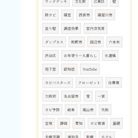
ウッドデッキ
文化財
江東区
壁
除カビ
寝室
西宮市
寝屋川市
塗り壁
調湿効果
室内空気質
ダンプネス
熊野市
田辺市
六本木
渋谷区
お年寄り一人暮らし
水道橋
地下室
認知症
YouTube
カビバスターズ
クローゼット
住環境
大阪府
名古屋市
雪
一宮
カビ予防
岐阜
高山市
失敗
宝塚
静岡
愛知
カビ被害
基礎
全館空調
南知多
旅館
ホテル