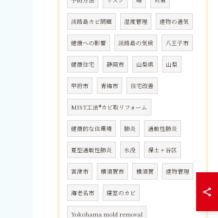
淡路島カビ問題
湿度管理
建物の通気
健康への影響
淡路島の気候
八王子市
健康住宅
静岡市
山梨県
山梨
甲府市
青梅市
住宅改善
MIST工法®カビ取リフォーム
健康的な住環境
肺炎
過敏性肺炎
夏型過敏性肺炎
水没
保土ヶ谷区
宮津市
横須賀市
横須賀
建物管理
海老名市
寝室のカビ
Yokohama mold removal