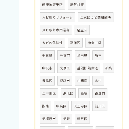
健康被害予防
湿気対策
カビ取りリフォーム
江東区カビ問題解決
カビ取り専門業者
足立区
カビの危険性
葛飾区
神奈川県
千葉県
千葉市
埼玉県
埼玉
藤沢市
文京区
基礎断熱住宅
新築
豊島区
摂津市
白癬菌
水虫
江戸川区
港北区
新宿
鎌倉市
湘南
中央区
天王寺区
淀川区
相模原市
相談
鶴見区