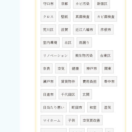
守口市
京都
カビ汚染
新宿区
クロス
壁紙
真菌検査
カビ菌検査
荒川区
滋賀
近江八幡市
彦根市
室内環境
北区
雨漏り
リノベーション
微生物汚染
台東区
奈良
空気
健康
神戸市
関東
瀬戸市
賃貸物件
費用負担
豊中市
日進市
千代田区
玄関
日当たり悪い
町田市
和室
湿気
マイホーム
子供
空気質改善