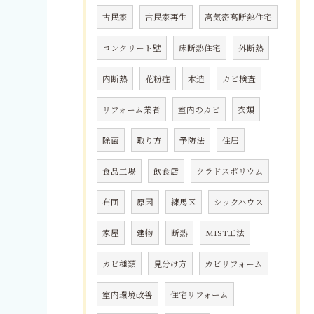
古民家
古民家再生
高気密高断熱住宅
コンクリート壁
床断熱住宅
外断熱
内断熱
花粉症
木造
カビ検査
リフォーム業者
室内のカビ
衣類
除菌
取り方
予防法
住居
食品工場
飲食店
クラドスポリウム
布団
原因
練馬区
シックハウス
家屋
建物
断熱
MIST工法
カビ種類
見分け方
カビリフォーム
室内環境改善
住宅リフォーム