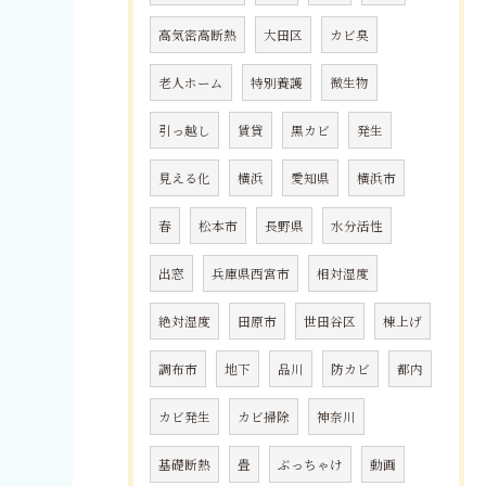
高気密高断熱
大田区
カビ臭
老人ホーム
特別養護
微生物
引っ越し
賃貸
黒カビ
発生
見える化
横浜
愛知県
横浜市
春
松本市
長野県
水分活性
出窓
兵庫県西宮市
相対湿度
絶対湿度
田原市
世田谷区
棟上げ
調布市
地下
品川
防カビ
都内
カビ発生
カビ掃除
神奈川
基礎断熱
畳
ぶっちゃけ
動画