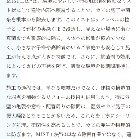
MIST工法®は、環境にやさしい特殊抗菌剤を微細なミス
ト状にして建物内部へ噴霧することで、カビの胞子や菌
糸を根本から除去します。このミストはナノレベルの粒
子として建材の奥深くまで浸透し、見えない場所に潜む
真菌までも徹底的に除去。人体への影響が極めて少な
く、小さなお子様や高齢者のいるご家庭でも安心して施
工が行える点が大きな特徴です。さらに、抗菌剤の効果
によってカビの再発を防ぎ、清潔な環境を長期間維持し
ます。
施工の過程では、単なる噴霧だけでなく、建物の構造的
な弱点を補強するリフォーム技術も併用します。特に外
壁の亀裂や窓枠・配管周りの隙間は、湿気やカビ胞子の
侵入経路となることが多いため、これらを丁寧にシーリ
ング処理。密閉性を高めることで、カビの発生を物理的
に防ぎます。MIST工法®は単なる除菌作業ではなく、建