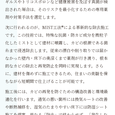
ギルスやトリコスポロンなど健康被害を及ぼす真菌が検
出された場合は、そのリスクを最小化するための専用薬
剤や対策手法を選定します。
次に行われるのが、MIST工法®による革新的な除去施工
です。この技術では、特殊な抗菌・防カビ成分を微粒子
化したミストとして建材に噴霧し、カビの根源である菌
糸まで浸透除去します。従来の漂白や削り取りでは届か
なかった壁内・床下の奥深くまで薬剤が行き渡り、根本
的なカビの除去と再発防止を同時に実現します。さら
に、建材を傷めずに施工できるため、住まいの美観を保
ちながら短期間で仕上げることが可能です。
施工後には、カビの再発を防ぐための構造改善と環境最
適化を行います。通気の悪い箇所には換気ルートの改善
や断熱補修を、湿気のたまりやすい床下には防湿シート
施工を提案。単なる「除去」で終わらせず、「発生しな