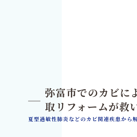
弥富市でのカビによ
取リフォームが救
夏型過敏性肺炎などのカビ関連疾患から