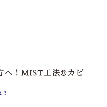
へ！MIST工法®カビ
そう