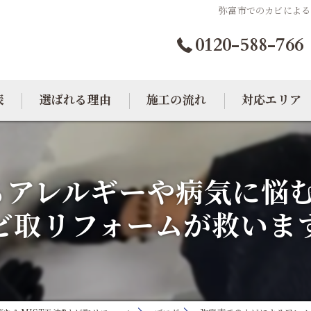
弥富市でのカビによる
0120-588-766
表
選ばれる理由
施工の流れ
対応エリア
カビトラブル相談室
大阪のカビ取り
アレルギーや病気に悩む
東京のカビ取り
ビ取リフォームが救いま
愛知のカビ取り