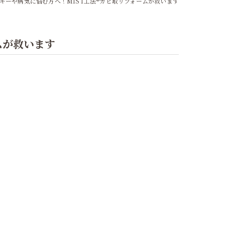
ギーや病気に悩む方へ！MIST工法®カビ取リフォームが救います
ムが救います