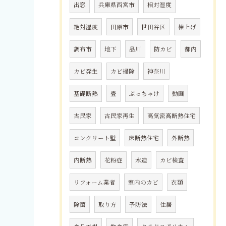
出窓
兵庫県西宮市
相対湿度
絶対湿度
田原市
世田谷区
棟上げ
調布市
地下
品川
防カビ
都内
カビ発生
カビ掃除
神奈川
基礎断熱
畳
ぶっちゃけ
動画
古民家
古民家再生
高気密高断熱住宅
コンクリート壁
床断熱住宅
外断熱
内断熱
花粉症
木造
カビ検査
リフォーム業者
室内のカビ
衣類
除菌
取り方
予防法
住居