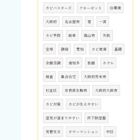
カビバスターズ
クローゼット
住環境
大阪府
名古屋市
雪
一宮
カビ予防
岐阜
高山市
失敗
宝塚
静岡
愛知
カビ被害
基礎
全館空調
南知多
旅館
ホテル
検査
集合住宅
大阪府茨木市
杉並区
奈良県生駒市
大阪府大阪市
カビ対策
カビが生えやすい
湿気が溜まりやすい
床下除湿器
気管支炎
タワーマンション
中区