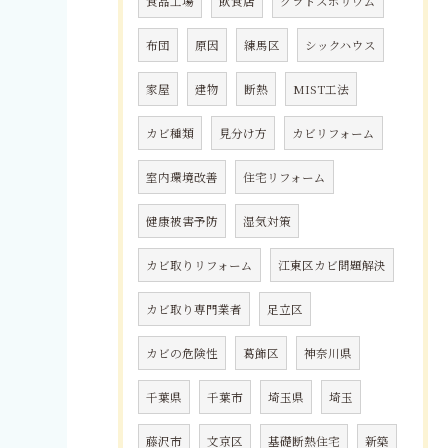
食品工場
飲食店
クラドスポリウム
布団
原因
練馬区
シックハウス
家屋
建物
断熱
MIST工法
カビ種類
見分け方
カビリフォーム
室内環境改善
住宅リフォーム
健康被害予防
湿気対策
カビ取りリフォーム
江東区カビ問題解決
カビ取り専門業者
足立区
カビの危険性
葛飾区
神奈川県
千葉県
千葉市
埼玉県
埼玉
藤沢市
文京区
基礎断熱住宅
新築