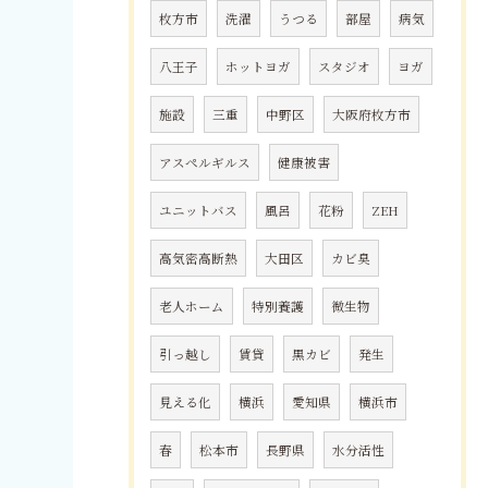
枚方市
洗濯
うつる
部屋
病気
八王子
ホットヨガ
スタジオ
ヨガ
施設
三重
中野区
大阪府枚方市
アスペルギルス
健康被害
ユニットバス
風呂
花粉
ZEH
高気密高断熱
大田区
カビ臭
老人ホーム
特別養護
微生物
引っ越し
賃貸
黒カビ
発生
見える化
横浜
愛知県
横浜市
春
松本市
長野県
水分活性