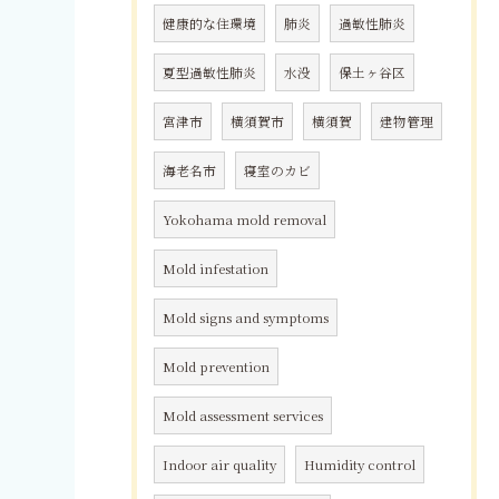
健康的な住環境
肺炎
過敏性肺炎
夏型過敏性肺炎
水没
保土ヶ谷区
宮津市
横須賀市
横須賀
建物管理
海老名市
寝室のカビ
Yokohama mold removal
Mold infestation
Mold signs and symptoms
Mold prevention
Mold assessment services
Indoor air quality
Humidity control