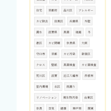
住宅
京都府
品川区
アレルギー
カビ除去
目黒区
兵庫県
外壁
漏水
滋賀県
真菌
結露
冬
港区
カビ問題
奈良県
大阪
守口市
京都
カビ汚染
新宿区
クロス
壁紙
真菌検査
カビ菌検査
荒川区
滋賀
近江八幡市
彦根市
室内環境
北区
雨漏り
リノベーション
微生物汚染
台東区
奈良
空気
健康
神戸市
関東