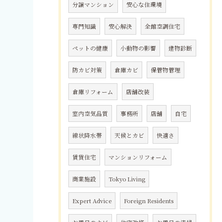
分譲マンション
安心な住環境
専門知識
安心解決
全館空調住宅
ペットの健康
小動物の影響
建物診断
防カビ対策
倉庫カビ
保管物管理
倉庫リフォーム
店舗改装
室内空気品質
事務所
店舗
自宅
線状降水帯
天候とカビ
快適さ
賃貸住宅
マンションリフォーム
商業施設
Tokyo Living
Expert Advice
Foreign Residents