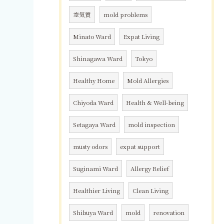
空気質
mold problems
Minato Ward
Expat Living
Shinagawa Ward
Tokyo
Healthy Home
Mold Allergies
Chiyoda Ward
Health & Well-being
Setagaya Ward
mold inspection
musty odors
expat support
Suginami Ward
Allergy Relief
Healthier Living
Clean Living
Shibuya Ward
mold
renovation