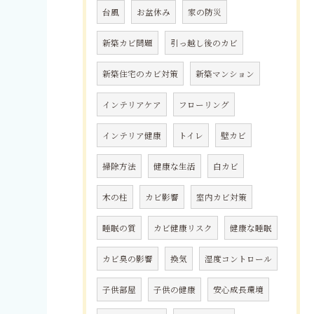
台風
お盆休み
家の防災
新築カビ問題
引っ越し後のカビ
新築住宅のカビ対策
新築マンション
インテリアケア
フローリング
インテリア健康
トイレ
壁カビ
掃除方法
健康な生活
白カビ
木の柱
カビ影響
室内カビ対策
睡眠の質
カビ健康リスク
健康な睡眠
カビ臭の影響
換気
湿度コントロール
子供部屋
子供の健康
安心成長環境