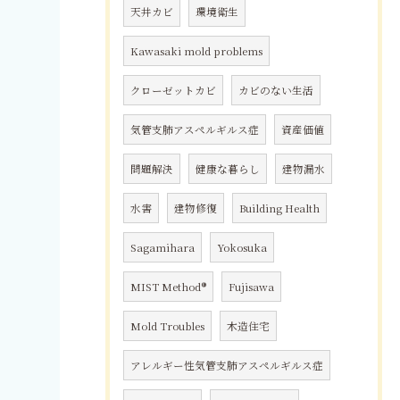
天井カビ
環境衛生
Kawasaki mold problems
クローゼットカビ
カビのない生活
気管支肺アスペルギルス症
資産価値
問題解決
健康な暮らし
建物漏水
水害
建物修復
Building Health
Sagamihara
Yokosuka
MIST Method®
Fujisawa
Mold Troubles
木造住宅
アレルギー性気管支肺アスペルギルス症