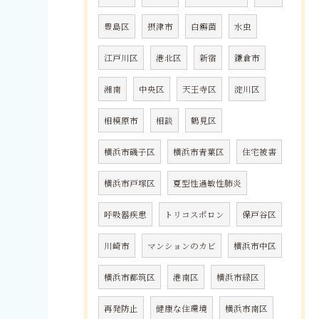
豊島区
摂津市
白癬菌
水虫
江戸川区
港北区
新宿
鎌倉市
湘南
中央区
天王寺区
淀川区
相模原市
相談
鶴見区
横浜市磯子区
横浜市青葉区
住宅被害
横浜市戸塚区
夏型性過敏性肺炎
呼吸器疾患
トリコスポロン
保戸谷区
川崎市
マンションのカビ
横浜市中区
横浜市都筑区
港南区
横浜市緑区
再発防止
健康な住環境
横浜市南区