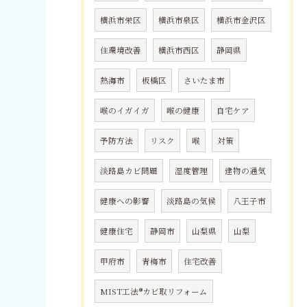
横浜市栄区
横浜市泉区
横浜市金沢区
住環境改善
横浜市西区
静岡県
熱海市
板橋区
さいたま市
喉のイガイガ
喉の健康
自宅ケア
予防方法
リスク
喉
対策
淡路島カビ問題
湿度管理
建物の通気
健康への影響
淡路島の気候
八王子市
健康住宅
静岡市
山梨県
山梨
甲府市
青梅市
住宅改善
MIST工法®カビ取リフォーム