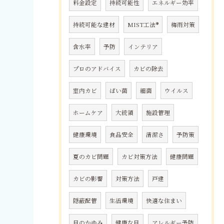
料金設定
持続可能性
エネルギー効率
持続可能な建材
MIST工法®
梅雨対策
含水率
予防
インテリア
プロのアドバイス
カビの除去
室内カビ
ばい菌
細菌
ウイルス
ホームケア
大統領
施設管理
健康環境
食品安全
清潔さ
予防策
夏のカビ問題
カビ対策方法
健康問題
カビの影響
対策方法
戸建
隠蔽配管
生活環境
快適な住まい
目のかゆみ
健康な目
アレルギー予防