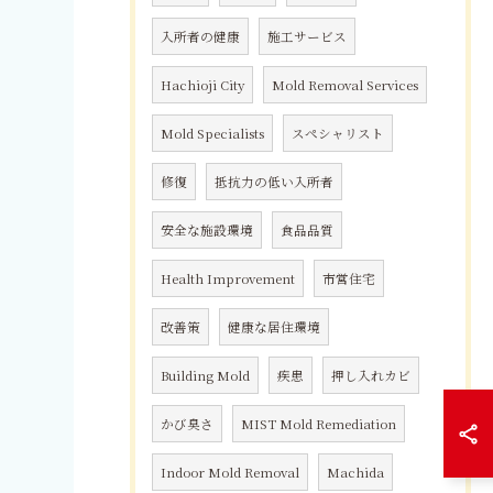
入所者の健康
施工サービス
Hachioji City
Mold Removal Services
Mold Specialists
スペシャリスト
修復
抵抗力の低い入所者
安全な施設環境
食品品質
Health Improvement
市営住宅
改善策
健康な居住環境
Building Mold
疾患
押し入れカビ
かび臭さ
MIST Mold Remediation
Indoor Mold Removal
Machida