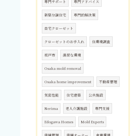
専門サポート
専門アドバイス
新築分譲住宅
専門的解決策
自宅クローゼット
クローゼットのお手入れ
住環境調査
坂戸市
清潔な環境
Osaka mold removal
Osaka home improvement
不動産管理
気密性能
住宅建築
公共施設
Nerima
老人介護施設
専門支援
Edogawa Homes
Mold Experts
店舗管理
店舗オーナー
倉庫環境