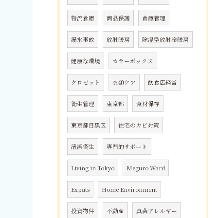
物流倉庫
商品保護
倉庫管理
漏水事故
放射暖房
除湿型放射冷暖房
健康な環境
カラーボックス
クロゼット
衣類ケア
飲食店経営
衛生管理
東京都
食材保存
東京都目黒区
住宅のカビ対策
清潔衛生
専門的サポート
Living in Tokyo
Meguro Ward
Expats
Home Environment
投資物件
不動産
真菌アレルギー