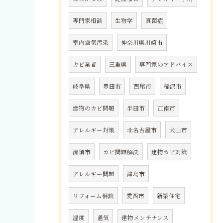
専門家相談
生物学
真菌症
室内空気汚染
神奈川県川崎市
カビ業者
三重県
専門家のアドバイス
岐阜県
豊田市
西尾市
稲沢市
建物のカビ問題
半田市
江南市
アレルギー対策
北名古屋市
犬山市
清須市
カビ問題解決
建物カビ対策
アレルギー問題
津島市
リフォーム相談
愛西市
新築住宅
湿度
通気
建物メンテナンス