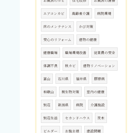
お風呂のカビ
住宅改修
お風呂の清掃
エアコンカビ
高齢者介護
病院環境
床のメンテナンス
かび対策
安心のリフォーム
建物の健康
健康職場
職場環境改善
従業員の安全
体調不良
秋カビ
建物リノベーション
富山
石川県
福井県
膠原病
和歌山
微生物対策
室内の健康
別荘
新潟県
病院
介護施設
別荘生活
セカンドハウス
茨木
ビルダー
お施主様
建設問題