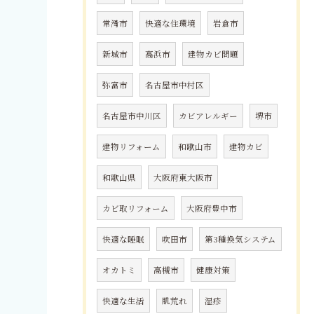
常滑市
快適な住環境
岩倉市
新城市
高浜市
建物カビ問題
弥富市
名古屋市中村区
名古屋市中川区
カビアレルギー
堺市
建物リフォーム
和歌山市
建物カビ
和歌山県
大阪府東大阪市
カビ取リフォーム
大阪府豊中市
快適な睡眠
吹田市
第3種換気システム
オカトミ
高槻市
健康対策
快適な生活
肌荒れ
湿疹