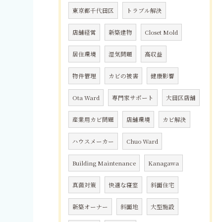
東京都千代田区
トラブル解決
店舗経営
新築建物
Closet Mold
居住環境
湿気問題
高収益
物件管理
カビの被害
健康影響
Ota Ward
専門家サポート
大田区店舗
産業用カビ問題
店舗環境
カビ解決
ハウスメーカー
Chuo Ward
Building Maintenance
Kanagawa
真菌対策
快適な寝室
斜面住宅
新築オーナー
斜面地
大型施設