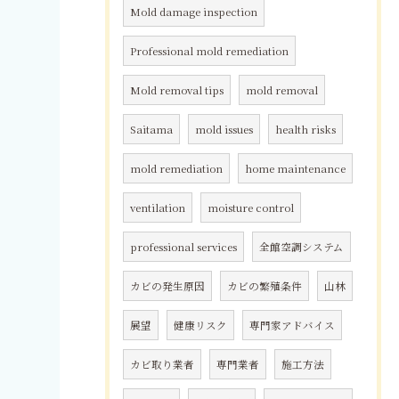
Mold damage inspection
Professional mold remediation
Mold removal tips
mold removal
Saitama
mold issues
health risks
mold remediation
home maintenance
ventilation
moisture control
professional services
全館空調システム
カビの発生原因
カビの繁殖条件
山林
展望
健康リスク
専門家アドバイス
カビ取り業者
専門業者
施工方法