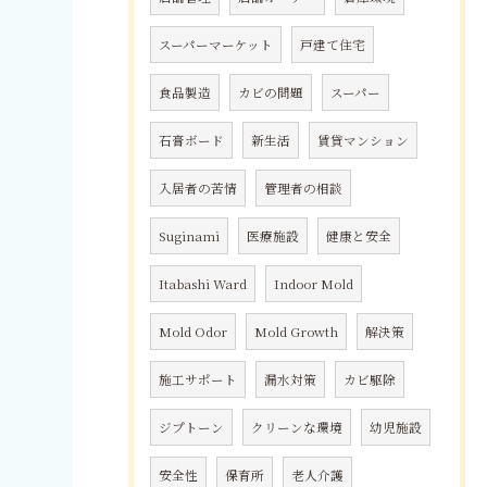
スーパーマーケット
戸建て住宅
食品製造
カビの問題
スーパー
石膏ボード
新生活
賃貸マンション
入居者の苦情
管理者の相談
Suginami
医療施設
健康と安全
Itabashi Ward
Indoor Mold
Mold Odor
Mold Growth
解決策
施工サポート
漏水対策
カビ駆除
ジプトーン
クリーンな環境
幼児施設
安全性
保育所
老人介護