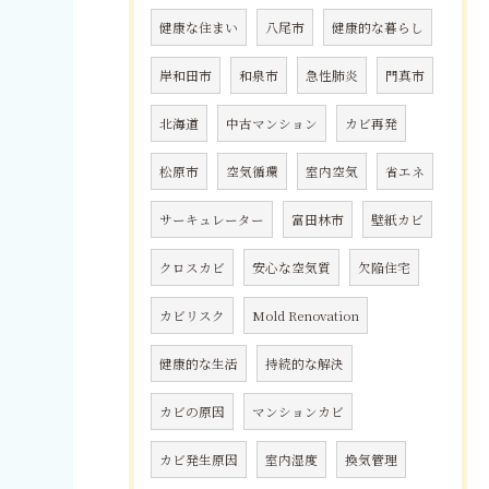
健康な住まい
八尾市
健康的な暮らし
岸和田市
和泉市
急性肺炎
門真市
北海道
中古マンション
カビ再発
松原市
空気循環
室内空気
省エネ
サーキュレーター
富田林市
壁紙カビ
クロスカビ
安心な空気質
欠陥住宅
カビリスク
Mold Renovation
健康的な生活
持続的な解決
カビの原因
マンションカビ
カビ発生原因
室内湿度
換気管理