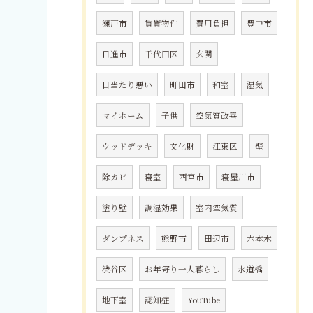
瀬戸市
賃貸物件
費用負担
豊中市
日進市
千代田区
玄関
日当たり悪い
町田市
和室
湿気
マイホーム
子供
空気質改善
ウッドデッキ
文化財
江東区
壁
除カビ
寝室
西宮市
寝屋川市
塗り壁
調湿効果
室内空気質
ダンプネス
熊野市
田辺市
六本木
渋谷区
お年寄り一人暮らし
水道橋
地下室
認知症
YouTube