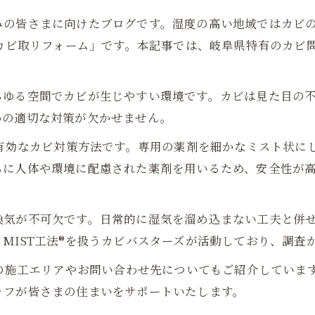
みの皆さまに向けたブログです。湿度の高い地域ではカビ
®カビ取リフォーム」です。本記事では、岐阜県特有のカビ問
らゆる空間でカビが生じやすい環境です。カビは見た目の
めの適切な対策が欠かせません。
て有効なカビ対策方法です。専用の薬剤を細かなミスト状に
らに人体や環境に配慮された薬剤を用いるため、安全性が
換気が不可欠です。日常的に湿気を溜め込まない工夫と併
MIST工法®を扱うカビバスターズが活動しており、調査
ムの施工エリアやお問い合わせ先についてもご紹介していま
ッフが皆さまの住まいをサポートいたします。