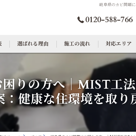
岐阜県のカビ問題に
0120-588-766
表
選ばれる理由
施工の流れ
対応エリア
カビトラブル相談室
大阪のカビ取り
困りの方へ｜MIST工
東京のカビ取り
案：健康な住環境を取り
愛知のカビ取り