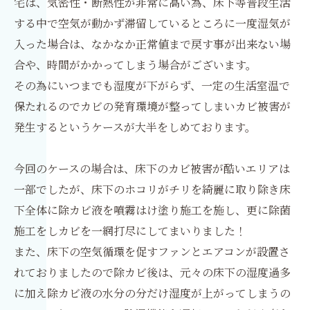
宅は、気密性・断熱性が非常に高い為、床下等普段生活
する中で空気が動かず滞留しているところに一度湿気が
入った場合は、なかなか正常値まで戻す事が出来ない場
合や、時間がかかってしまう場合がございます。
その為にいつまでも湿度が下がらず、一定の生活室温で
保たれるのでカビの発育環境が整ってしまいカビ被害が
発生するというケースが大半をしめております。
今回のケースの場合は、床下のカビ被害が酷いエリアは
一部でしたが、床下のホコリがチリを綺麗に取り除き床
下全体に除カビ液を噴霧はけ塗り施工を施し、更に除菌
施工をしカビを一網打尽にしてまいりました！
また、床下の空気循環を促すファンとエアコンが設置さ
れておりましたので除カビ後は、元々の床下の湿度過多
に加え除カビ液の水分の分だけ湿度が上がってしまうの