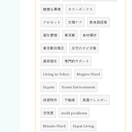
健康な環境
カラーボックス
クロゼット
衣類ケア
飲食店経営
衛生管理
東京都
食材保存
東京都目黒区
住宅のカビ対策
清潔衛生
専門的サポート
Living in Tokyo
Meguro Ward
Expats
Home Environment
投資物件
不動産
真菌アレルギー
空気質
mold problems
Minato Ward
Expat Living