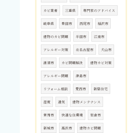
カビ業者
三重県
専門家のアドバイス
岐阜県
豊田市
西尾市
稲沢市
建物のカビ問題
半田市
江南市
アレルギー対策
北名古屋市
犬山市
清須市
カビ問題解決
建物カビ対策
アレルギー問題
津島市
リフォーム相談
愛西市
新築住宅
湿度
通気
建物メンテナンス
常滑市
快適な住環境
岩倉市
新城市
高浜市
建物カビ問題