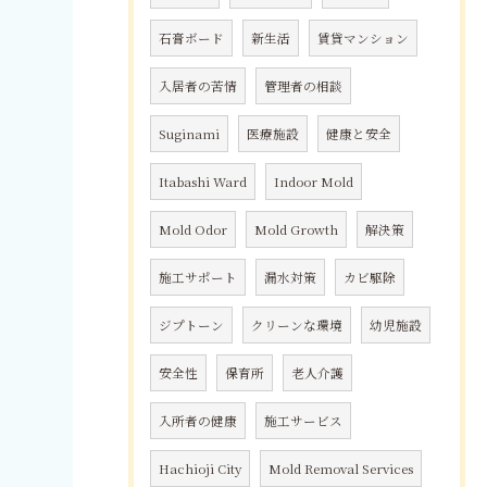
石膏ボード
新生活
賃貸マンション
入居者の苦情
管理者の相談
Suginami
医療施設
健康と安全
Itabashi Ward
Indoor Mold
Mold Odor
Mold Growth
解決策
施工サポート
漏水対策
カビ駆除
ジプトーン
クリーンな環境
幼児施設
安全性
保育所
老人介護
入所者の健康
施工サービス
Hachioji City
Mold Removal Services