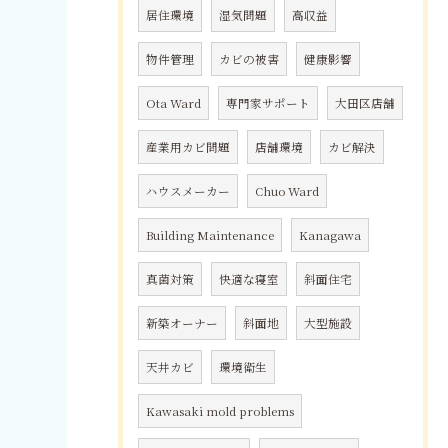
居住環境
湿気問題
高収益
物件管理
カビの被害
健康影響
Ota Ward
専門家サポート
大田区店舗
産業用カビ問題
店舗環境
カビ解決
ハウスメーカー
Chuo Ward
Building Maintenance
Kanagawa
真菌対策
快適な寝室
斜面住宅
新築オーナー
斜面地
大型施設
天井カビ
環境衛生
Kawasaki mold problems