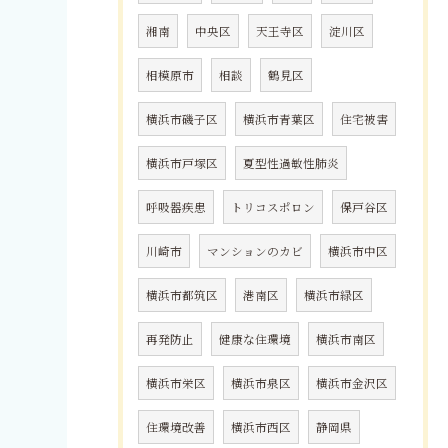
湘南
中央区
天王寺区
淀川区
相模原市
相談
鶴見区
横浜市磯子区
横浜市青葉区
住宅被害
横浜市戸塚区
夏型性過敏性肺炎
呼吸器疾患
トリコスポロン
保戸谷区
川崎市
マンションのカビ
横浜市中区
横浜市都筑区
港南区
横浜市緑区
再発防止
健康な住環境
横浜市南区
横浜市栄区
横浜市泉区
横浜市金沢区
住環境改善
横浜市西区
静岡県