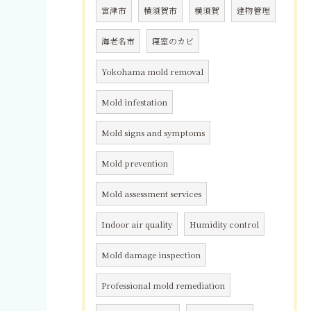
宮津市
横須賀市
横須賀
建物管理
海老名市
寝室のカビ
Yokohama mold removal
Mold infestation
Mold signs and symptoms
Mold prevention
Mold assessment services
Indoor air quality
Humidity control
Mold damage inspection
Professional mold remediation