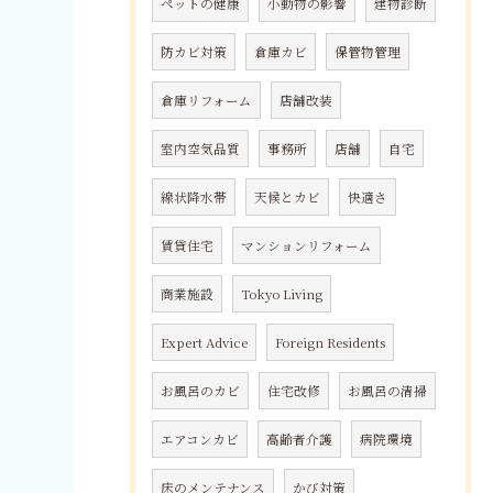
ペットの健康
小動物の影響
建物診断
防カビ対策
倉庫カビ
保管物管理
倉庫リフォーム
店舗改装
室内空気品質
事務所
店舗
自宅
線状降水帯
天候とカビ
快適さ
賃貸住宅
マンションリフォーム
商業施設
Tokyo Living
Expert Advice
Foreign Residents
お風呂のカビ
住宅改修
お風呂の清掃
エアコンカビ
高齢者介護
病院環境
床のメンテナンス
かび対策