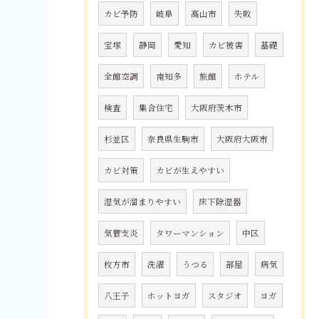
カビ予防
岐阜
高山市
失敗
宝塚
静岡
愛知
カビ被害
基礎
全館空調
南知多
旅館
ホテル
検査
集合住宅
大阪府茨木市
杉並区
奈良県生駒市
大阪府大阪市
カビ対策
カビが生えやすい
湿気が溜まりやすい
床下除湿器
気管支炎
タワーマンション
中区
枚方市
洗濯
うつる
部屋
病気
八王子
ホットヨガ
スタジオ
ヨガ