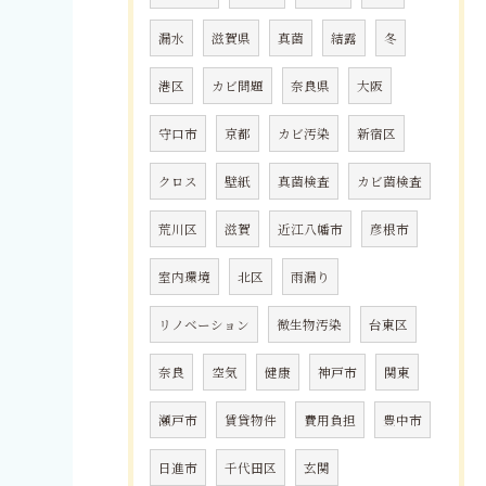
漏水
滋賀県
真菌
結露
冬
港区
カビ問題
奈良県
大阪
守口市
京都
カビ汚染
新宿区
クロス
壁紙
真菌検査
カビ菌検査
荒川区
滋賀
近江八幡市
彦根市
室内環境
北区
雨漏り
リノベーション
微生物汚染
台東区
奈良
空気
健康
神戸市
関東
瀬戸市
賃貸物件
費用負担
豊中市
日進市
千代田区
玄関