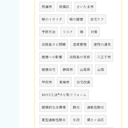
熱海市
板橋区
さいたま市
喉のイガイガ
喉の健康
自宅ケア
予防方法
リスク
喉
対策
淡路島カビ問題
湿度管理
建物の通気
健康への影響
淡路島の気候
八王子市
健康住宅
静岡市
山梨県
山梨
甲府市
青梅市
住宅改善
MIST工法®カビ取リフォーム
健康的な住環境
肺炎
過敏性肺炎
夏型過敏性肺炎
水没
保土ヶ谷区