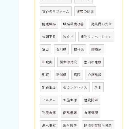
安心のリフォーム
建物の健康
健康職場
職場環境改善
従業員の安全
体調不良
秋カビ
建物リノベーション
富山
石川県
福井県
膠原病
和歌山
微生物対策
室内の健康
別荘
新潟県
病院
介護施設
別荘生活
セカンドハウス
茨木
ビルダー
お施主様
建設問題
物流倉庫
商品保護
倉庫管理
漏水事故
放射暖房
除湿型放射冷暖房