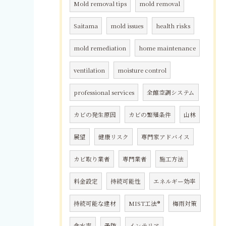
Mold removal tips
mold removal
Saitama
mold issues
health risks
mold remediation
home maintenance
ventilation
moisture control
professional services
全館空調システム
カビの発生原因
カビの繁殖条件
山林
展望
健康リスク
専門家アドバイス
カビ取り業者
専門業者
施工方法
料金設定
持続可能性
エネルギー効率
持続可能な建材
MIST工法®
梅雨対策
含水率
予防
インテリア