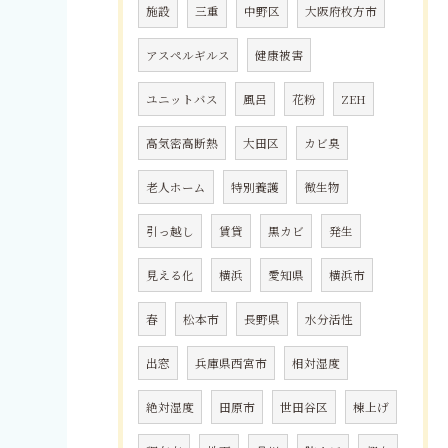
施設
三重
中野区
大阪府枚方市
アスペルギルス
健康被害
ユニットバス
風呂
花粉
ZEH
高気密高断熱
大田区
カビ臭
老人ホーム
特別養護
微生物
引っ越し
賃貸
黒カビ
発生
見える化
横浜
愛知県
横浜市
春
松本市
長野県
水分活性
出窓
兵庫県西宮市
相対湿度
絶対湿度
田原市
世田谷区
棟上げ