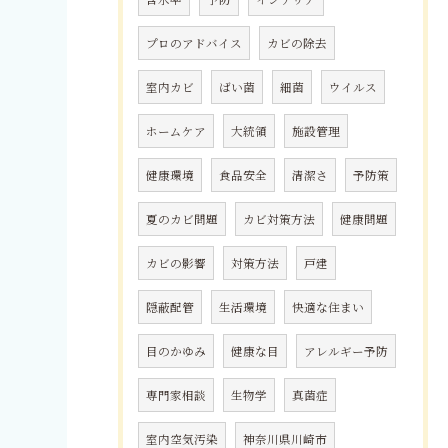
プロのアドバイス
カビの除去
室内カビ
ばい菌
細菌
ウイルス
ホームケア
大統領
施設管理
健康環境
食品安全
清潔さ
予防策
夏のカビ問題
カビ対策方法
健康問題
カビの影響
対策方法
戸建
隠蔽配管
生活環境
快適な住まい
目のかゆみ
健康な目
アレルギー予防
専門家相談
生物学
真菌症
室内空気汚染
神奈川県川崎市