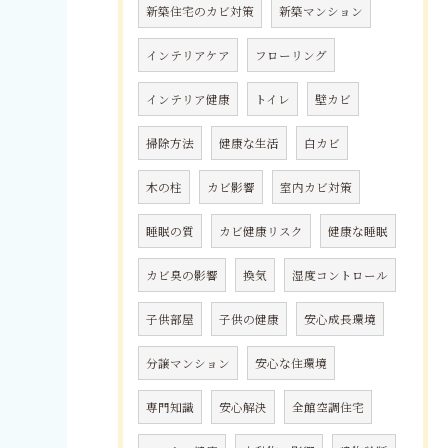
新築住宅のカビ対策
新築マンション
インテリアケア
フローリング
インテリア健康
トイレ
壁カビ
掃除方法
健康な生活
白カビ
木の柱
カビ影響
室内カビ対策
睡眠の質
カビ健康リスク
健康な睡眠
カビ臭の影響
換気
湿度コントロール
子供部屋
子供の健康
安心成長環境
分譲マンション
安心な住環境
専門知識
安心解決
全館空調住宅