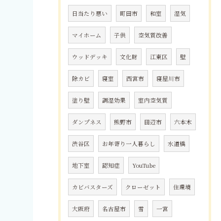
日当たり悪い
町田市
和室
湿気
マイホーム
子供
空気質改善
ウッドデッキ
文化財
江東区
壁
除カビ
寝室
西宮市
寝屋川市
塗り壁
調湿効果
室内空気質
ダンプネス
熊野市
田辺市
六本木
渋谷区
お年寄り一人暮らし
水道橋
地下室
認知症
YouTube
カビバスターズ
クローゼット
住環境
大阪府
名古屋市
雪
一宮