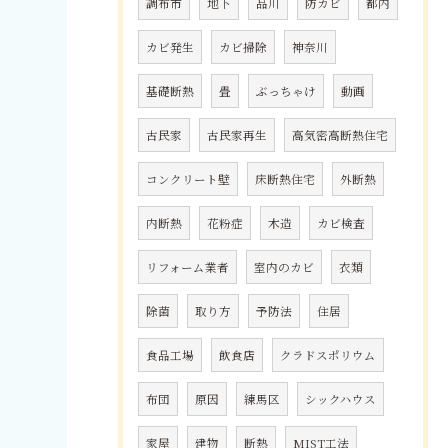
調布市
地下
品川
防カビ
都内
カビ発生
カビ掃除
神奈川
基礎断熱
畳
ぶっちゃけ
動画
古民家
古民家再生
高気密高断熱住宅
コンクリート壁
床断熱住宅
外断熱
内断熱
花粉症
木造
カビ検査
リフォーム業者
室内のカビ
衣類
除菌
取り方
予防法
住居
食品工場
飲食店
クラドスポリウム
布団
原因
練馬区
シックハウス
家屋
建物
断熱
MIST工法