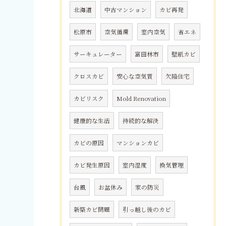
北海道
中古マンション
カビ再発
松原市
空気循環
室内空気
省エネ
サーキュレーター
富田林市
壁紙カビ
クロスカビ
安心な空気質
欠陥住宅
カビリスク
Mold Renovation
健康的な生活
持続的な解決
カビの原因
マンションカビ
カビ発生原因
室内湿度
換気管理
台風
お盆休み
家の防災
新築カビ問題
引っ越し後のカビ