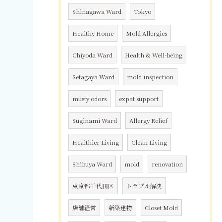
Shinagawa Ward
Tokyo
Healthy Home
Mold Allergies
Chiyoda Ward
Health & Well-being
Setagaya Ward
mold inspection
musty odors
expat support
Suginami Ward
Allergy Relief
Healthier Living
Clean Living
Shibuya Ward
mold
renovation
東京都千代田区
トラブル解決
店舗経営
新築建物
Closet Mold