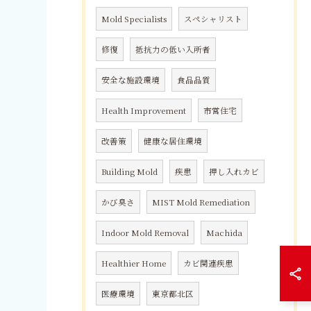
Mold Specialists
スペシャリスト
修復
抵抗力の低い入所者
安全な施設環境
食品品質
Health Improvement
市営住宅
改善策
健康な居住環境
Building Mold
疾患
押し入れカビ
かび臭さ
MIST Mold Remediation
Indoor Mold Removal
Machida
Healthier Home
カビ関連疾患
医療環境
東京都北区