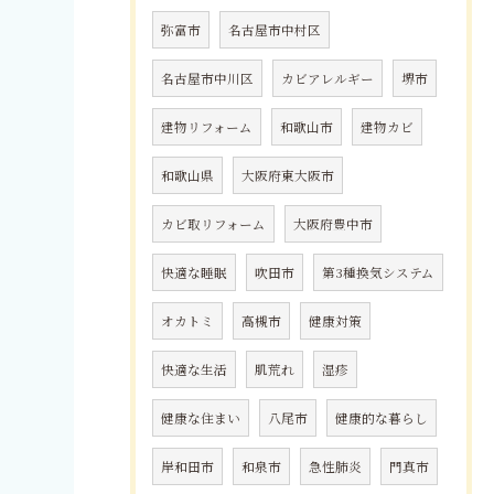
弥富市
名古屋市中村区
名古屋市中川区
カビアレルギー
堺市
建物リフォーム
和歌山市
建物カビ
和歌山県
大阪府東大阪市
カビ取リフォーム
大阪府豊中市
快適な睡眠
吹田市
第3種換気システム
オカトミ
高槻市
健康対策
快適な生活
肌荒れ
湿疹
健康な住まい
八尾市
健康的な暮らし
岸和田市
和泉市
急性肺炎
門真市