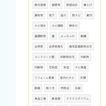
絶対湿度
田原市
世田谷区
棟上げ
調布市
地下
品川
防カビ
都内
カビ発生
カビ掃除
神奈川
基礎断熱
畳
ぶっちゃけ
動画
古民家
古民家再生
高気密高断熱住宅
コンクリート壁
床断熱住宅
外断熱
内断熱
花粉症
木造
カビ検査
リフォーム業者
室内のカビ
衣類
除菌
取り方
予防法
住居
食品工場
飲食店
クラドスポリウム