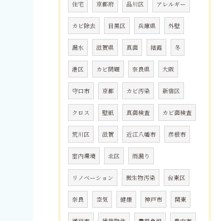
住宅
京都府
品川区
アレルギー
カビ除去
目黒区
兵庫県
外壁
漏水
滋賀県
真菌
結露
冬
港区
カビ問題
奈良県
大阪
守口市
京都
カビ汚染
新宿区
クロス
壁紙
真菌検査
カビ菌検査
荒川区
滋賀
近江八幡市
彦根市
室内環境
北区
雨漏り
リノベーション
微生物汚染
台東区
奈良
空気
健康
神戸市
関東