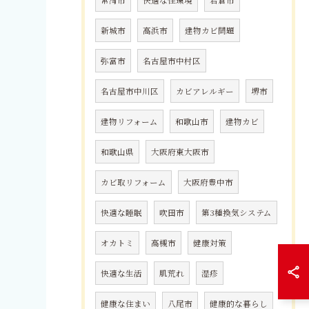
常滑市
快適な住環境
岩倉市
新城市
高浜市
建物カビ問題
弥富市
名古屋市中村区
名古屋市中川区
カビアレルギー
堺市
建物リフォーム
和歌山市
建物カビ
和歌山県
大阪府東大阪市
カビ取リフォーム
大阪府豊中市
快適な睡眠
吹田市
第3種換気システム
オカトミ
高槻市
健康対策
快適な生活
肌荒れ
湿疹
健康な住まい
八尾市
健康的な暮らし