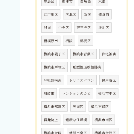
豊島区
摂津市
白癬菌
水虫
江戸川区
港北区
新宿
鎌倉市
湘南
中央区
天王寺区
淀川区
相模原市
相談
鶴見区
横浜市磯子区
横浜市青葉区
住宅被害
横浜市戸塚区
夏型性過敏性肺炎
呼吸器疾患
トリコスポロン
保戸谷区
川崎市
マンションのカビ
横浜市中区
横浜市都筑区
港南区
横浜市緑区
再発防止
健康な住環境
横浜市南区
横浜市栄区
横浜市泉区
横浜市金沢区