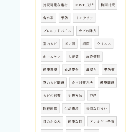
持続可能な建材
MIST工法®
梅雨対策
含水率
予防
インテリア
プロのアドバイス
カビの除去
室内カビ
ばい菌
細菌
ウイルス
ホームケア
大統領
施設管理
健康環境
食品安全
清潔さ
予防策
夏のカビ問題
カビ対策方法
健康問題
カビの影響
対策方法
戸建
隠蔽配管
生活環境
快適な住まい
目のかゆみ
健康な目
アレルギー予防