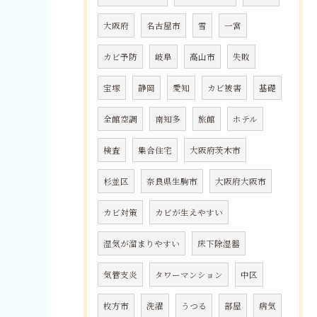
大阪府
名古屋市
雪
一宮
カビ予防
岐阜
高山市
失敗
宝塚
静岡
愛知
カビ被害
基礎
全館空調
南知多
旅館
ホテル
検査
集合住宅
大阪府茨木市
杉並区
奈良県生駒市
大阪府大阪市
カビ対策
カビが生えやすい
湿気が溜まりやすい
床下除湿器
気管支炎
タワーマンション
中区
枚方市
洗濯
うつる
部屋
病気