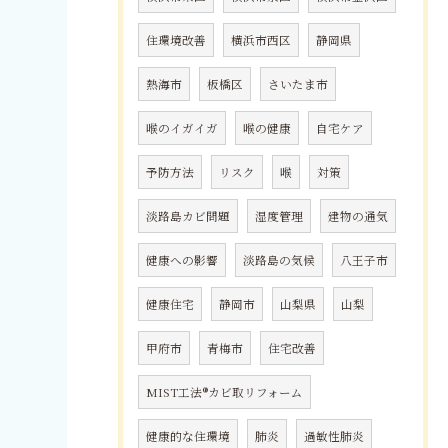
住環境改善
横浜市西区
静岡県
熱海市
板橋区
さいたま市
喉のイガイガ
喉の健康
自宅ケア
予防方法
リスク
喉
対策
淡路島カビ問題
湿度管理
建物の通気
健康への影響
淡路島の気候
八王子市
健康住宅
静岡市
山梨県
山梨
甲府市
青梅市
住宅改善
MIST工法®カビ取リフォーム
健康的な住環境
肺炎
過敏性肺炎