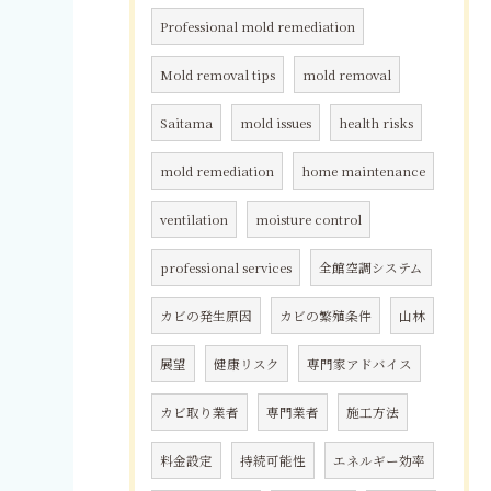
Professional mold remediation
Mold removal tips
mold removal
Saitama
mold issues
health risks
mold remediation
home maintenance
ventilation
moisture control
professional services
全館空調システム
カビの発生原因
カビの繁殖条件
山林
展望
健康リスク
専門家アドバイス
カビ取り業者
専門業者
施工方法
料金設定
持続可能性
エネルギー効率