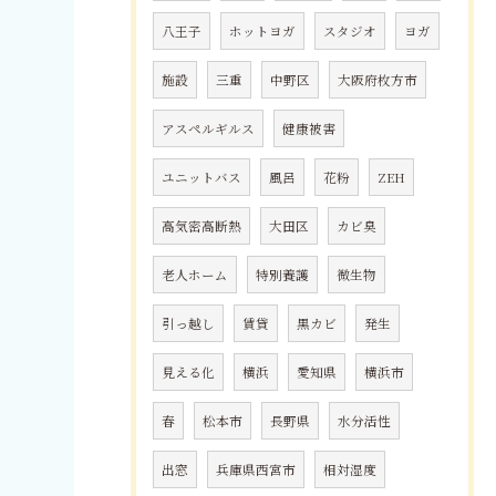
八王子
ホットヨガ
スタジオ
ヨガ
施設
三重
中野区
大阪府枚方市
アスペルギルス
健康被害
ユニットバス
風呂
花粉
ZEH
高気密高断熱
大田区
カビ臭
老人ホーム
特別養護
微生物
引っ越し
賃貸
黒カビ
発生
見える化
横浜
愛知県
横浜市
春
松本市
長野県
水分活性
出窓
兵庫県西宮市
相対湿度