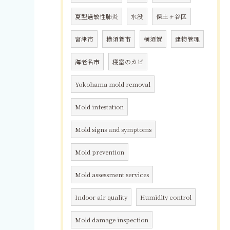
夏型過敏性肺炎
水没
保土ヶ谷区
宮津市
横須賀市
横須賀
建物管理
海老名市
寝室のカビ
Yokohama mold removal
Mold infestation
Mold signs and symptoms
Mold prevention
Mold assessment services
Indoor air quality
Humidity control
Mold damage inspection