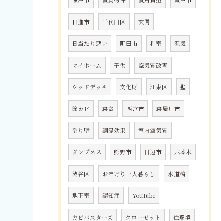
瀬戸市
賃貸物件
費用負担
豊中市
日進市
千代田区
玄関
日当たり悪い
町田市
和室
湿気
マイホーム
子供
空気質改善
ウッドデッキ
文化財
江東区
壁
除カビ
寝室
西宮市
寝屋川市
塗り壁
調湿効果
室内空気質
ダンプネス
熊野市
田辺市
六本木
渋谷区
お年寄り一人暮らし
水道橋
地下室
認知症
YouTube
カビバスターズ
クローゼット
住環境