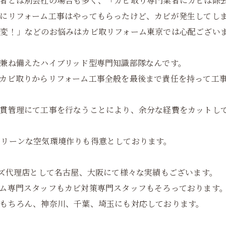
業者とは別会社の場合も多く、「カビ取り専門業者にカビは除
にリフォーム工事はやってもらったけど、カビが発生してし
大変！」などのお悩みはカビ取リフォーム東京では心配ござい
兼ね備えたハイブリッド型専門知識部隊なんです。
カビ取りからリフォーム工事全般を最後まで責任を持って工
一貫管理にて工事を行なうことにより、余分な経費をカットし
クリーンな空気環境作りも得意としております。
ーズ代理店として名古屋、大阪にて様々な実績もございます。
ム専門スタッフもカビ対策専門スタッフもそろっております
もちろん、神奈川、千葉、埼玉にも対応しております。