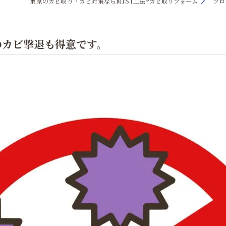
東京のカビ取り・カビ対策ならMIST工法®カビ取リフォーム
ブロ
のカビ撃退も得意です。