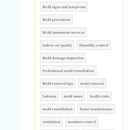
Mold signs and symptoms
Mold prevention
Mold assessment services
Indoor air quality
Humidity control
Mold damage inspection
Professional mold remediation
Mold removal tips
mold removal
Saitama
mold issues
health risks
mold remediation
home maintenance
ventilation
moisture control