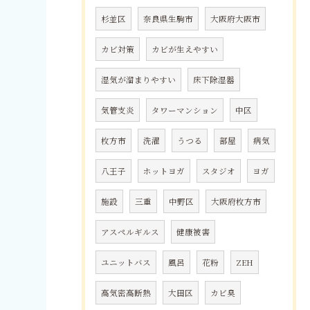
杉並区
奈良県生駒市
大阪府大阪市
カビ対策
カビが生えやすい
湿気が溜まりやすい
床下除湿器
気管支炎
タワーマンション
中区
枚方市
洗濯
うつる
部屋
病気
八王子
ホットヨガ
スタジオ
ヨガ
施設
三重
中野区
大阪府枚方市
アスペルギルス
健康被害
ユニットバス
風呂
花粉
ZEH
高気密高断熱
大田区
カビ臭