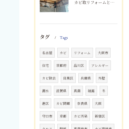
カビ取リフォームと専門業者を比較！根本解決を選ぶポイント
タグ
Tags
名古屋
カビ
リフォーム
大阪市
住宅
京都府
品川区
アレルギー
カビ除去
目黒区
兵庫県
外壁
漏水
滋賀県
真菌
結露
冬
港区
カビ問題
奈良県
大阪
守口市
京都
カビ汚染
新宿区
クロス
壁紙
真菌検査
カビ菌検査