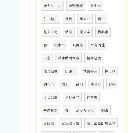
老人ホーム
特別養護
微生物
引っ越し
賃貸
黒カビ
発生
見える化
横浜
愛知県
横浜市
春
松本市
長野県
水分活性
出窓
兵庫県西宮市
相対湿度
絶対湿度
田原市
世田谷区
棟上げ
調布市
地下
品川
防カビ
都内
カビ発生
カビ掃除
神奈川
基礎断熱
畳
ぶっちゃけ
動画
古民家
古民家再生
高気密高断熱住宅