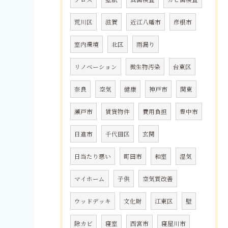
荒川区
滋賀
近江八幡市
彦根市
室内環境
北区
雨漏り
リノベーション
微生物汚染
台東区
奈良
空気
健康
神戸市
関東
瀬戸市
賃貸物件
費用負担
豊中市
日進市
千代田区
玄関
日当たり悪い
町田市
和室
湿気
マイホーム
子供
空気質改善
ウッドデッキ
文化財
江東区
壁
除カビ
寝室
西宮市
寝屋川市