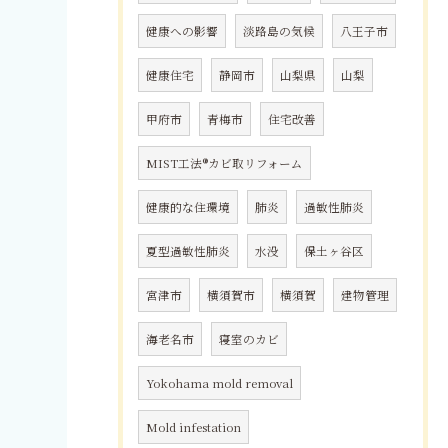
健康への影響
淡路島の気候
八王子市
健康住宅
静岡市
山梨県
山梨
甲府市
青梅市
住宅改善
MIST工法®カビ取リフォーム
健康的な住環境
肺炎
過敏性肺炎
夏型過敏性肺炎
水没
保土ヶ谷区
宮津市
横須賀市
横須賀
建物管理
海老名市
寝室のカビ
Yokohama mold removal
Mold infestation