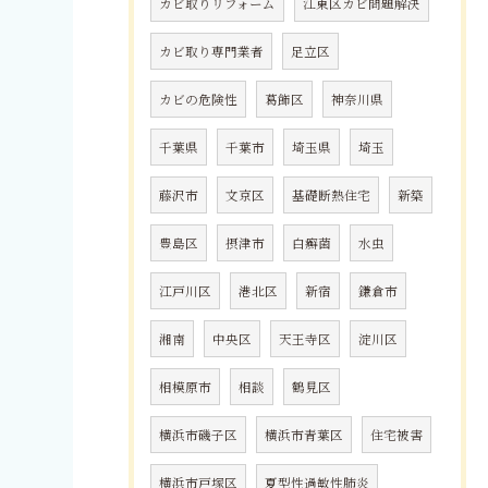
カビ取りリフォーム
江東区カビ問題解決
カビ取り専門業者
足立区
カビの危険性
葛飾区
神奈川県
千葉県
千葉市
埼玉県
埼玉
藤沢市
文京区
基礎断熱住宅
新築
豊島区
摂津市
白癬菌
水虫
江戸川区
港北区
新宿
鎌倉市
湘南
中央区
天王寺区
淀川区
相模原市
相談
鶴見区
横浜市磯子区
横浜市青葉区
住宅被害
横浜市戸塚区
夏型性過敏性肺炎