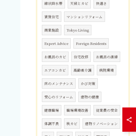
線状降水帯
天候とカビ
快適さ
賃貸住宅
マンションリフォーム
商業施設
Tokyo Living
Expert Advice
Foreign Residents
お風呂のカビ
住宅改修
お風呂の清掃
エアコンカビ
高齢者介護
病院環境
床のメンテナンス
かび対策
安心のリフォーム
建物の健康
健康職場
職場環境改善
従業員の安全
体調不良
秋カビ
建物リノベーション