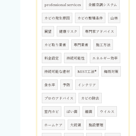
professional services
全館空調システム
カビの発生原因
カビの繁殖条件
山林
展望
健康リスク
専門家アドバイス
カビ取り業者
専門業者
施工方法
料金設定
持続可能性
エネルギー効率
持続可能な建材
MIST工法®
梅雨対策
含水率
予防
インテリア
プロのアドバイス
カビの除去
室内カビ
ばい菌
細菌
ウイルス
ホームケア
大統領
施設管理