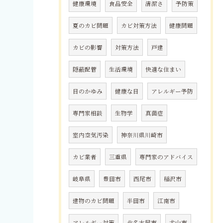
健康環境
食品安全
清潔さ
予防策
夏のカビ問題
カビ対策方法
健康問題
カビの影響
対策方法
戸建
隠蔽配管
生活環境
快適な住まい
目のかゆみ
健康な目
アレルギー予防
専門家相談
生物学
真菌症
室内空気汚染
神奈川県川崎市
カビ業者
三重県
専門家のアドバイス
岐阜県
豊田市
西尾市
稲沢市
建物のカビ問題
半田市
江南市
アレルギー対策
北名古屋市
犬山市