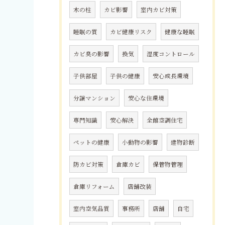
木の柱
カビ影響
室内カビ対策
睡眠の質
カビ健康リスク
健康な睡眠
カビ臭の影響
換気
湿度コントロール
子供部屋
子供の健康
安心成長環境
分譲マンション
安心な住環境
専門知識
安心解決
全館空調住宅
ペットの健康
小動物の影響
建物診断
防カビ対策
倉庫カビ
保管物管理
倉庫リフォーム
店舗改装
室内空気品質
事務所
店舗
自宅