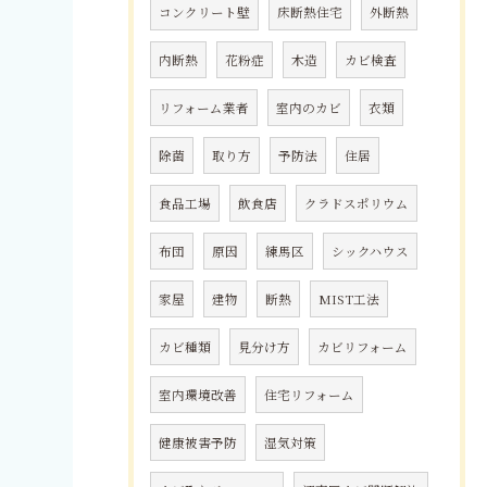
コンクリート壁
床断熱住宅
外断熱
内断熱
花粉症
木造
カビ検査
リフォーム業者
室内のカビ
衣類
除菌
取り方
予防法
住居
食品工場
飲食店
クラドスポリウム
布団
原因
練馬区
シックハウス
家屋
建物
断熱
MIST工法
カビ種類
見分け方
カビリフォーム
室内環境改善
住宅リフォーム
健康被害予防
湿気対策