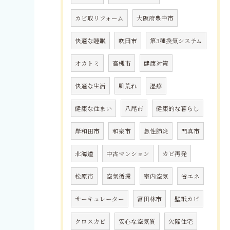
カビ取リフォーム
大阪府豊中市
快適な睡眠
吹田市
第3種換気システム
オカトミ
高槻市
健康対策
快適な生活
肌荒れ
湿疹
健康な住まい
八尾市
健康的な暮らし
岸和田市
和泉市
急性肺炎
門真市
北海道
中古マンション
カビ再発
松原市
空気循環
室内空気
省エネ
サーキュレーター
富田林市
壁紙カビ
クロスカビ
安心な空気質
欠陥住宅