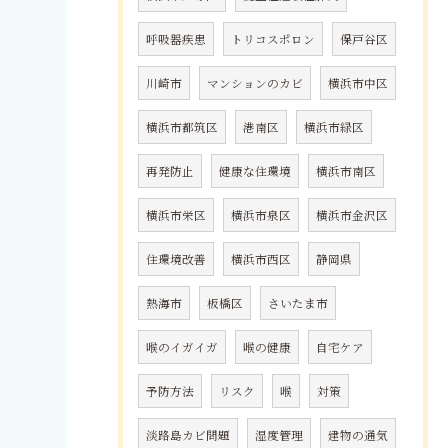
呼吸器疾患
トリコスポロン
保戸谷区
川崎市
マンションのカビ
横浜市中区
横浜市都筑区
港南区
横浜市緑区
再発防止
健康な住環境
横浜市南区
横浜市栄区
横浜市泉区
横浜市金沢区
住環境改善
横浜市西区
静岡県
熱海市
板橋区
さいたま市
喉のイガイガ
喉の健康
自宅ケア
予防方法
リスク
喉
対策
淡路島カビ問題
湿度管理
建物の通気