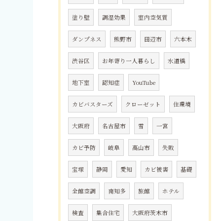
塗り壁
調湿効果
室内空気質
ダンプネス
熊野市
田辺市
六本木
渋谷区
お年寄り一人暮らし
水道橋
地下室
認知症
YouTube
カビバスターズ
クローゼット
住環境
大阪府
名古屋市
雪
一宮
カビ予防
岐阜
高山市
失敗
宝塚
静岡
愛知
カビ被害
基礎
全館空調
南知多
旅館
ホテル
検査
集合住宅
大阪府茨木市