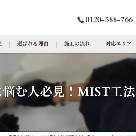
0120-588-766
表
選ばれる理由
施工の流れ
対応エリア
カビトラブル相談室
大阪のカビ取り
東京のカビ取り
悩む人必見！MIST工
愛知のカビ取り