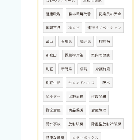
健康職場
職場環境改善
従業員の安全
体調不良
秋カビ
建物リノベーション
富山
石川県
福井県
膠原病
和歌山
微生物対策
室内の健康
別荘
新潟県
病院
介護施設
別荘生活
セカンドハウス
茨木
ビルダー
お施主様
建設問題
物流倉庫
商品保護
倉庫管理
漏水事故
放射暖房
除湿型放射冷暖房
健康な環境
カラーボックス