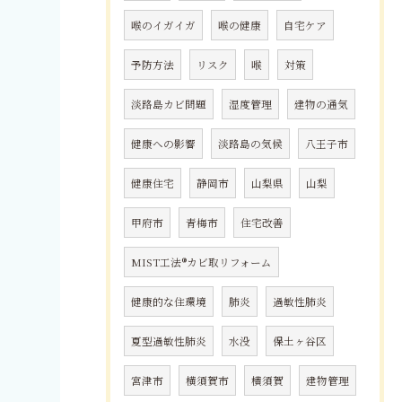
喉のイガイガ
喉の健康
自宅ケア
予防方法
リスク
喉
対策
淡路島カビ問題
湿度管理
建物の通気
健康への影響
淡路島の気候
八王子市
健康住宅
静岡市
山梨県
山梨
甲府市
青梅市
住宅改善
MIST工法®カビ取リフォーム
健康的な住環境
肺炎
過敏性肺炎
夏型過敏性肺炎
水没
保土ヶ谷区
宮津市
横須賀市
横須賀
建物管理