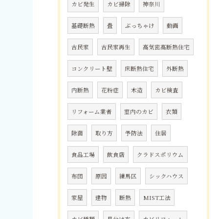
カビ発生
カビ掃除
神奈川
基礎断熱
畳
ぶっちゃけ
動画
古民家
古民家再生
高気密高断熱住宅
コンクリート壁
床断熱住宅
外断熱
内断熱
花粉症
木造
カビ検査
リフォーム業者
室内のカビ
衣類
除菌
取り方
予防法
住居
食品工場
飲食店
クラドスポリウム
布団
原因
練馬区
シックハウス
家屋
建物
断熱
MIST工法
カビ種類
見分け方
カビリフォーム