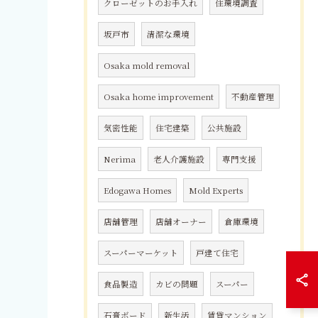
クローゼットのお手入れ
住環境調査
坂戸市
清潔な環境
Osaka mold removal
Osaka home improvement
不動産管理
気密性能
住宅建築
公共施設
Nerima
老人介護施設
専門支援
Edogawa Homes
Mold Experts
店舗管理
店舗オーナー
倉庫環境
スーパーマーケット
戸建て住宅
食品製造
カビの問題
スーパー
石膏ボード
新生活
賃貸マンション