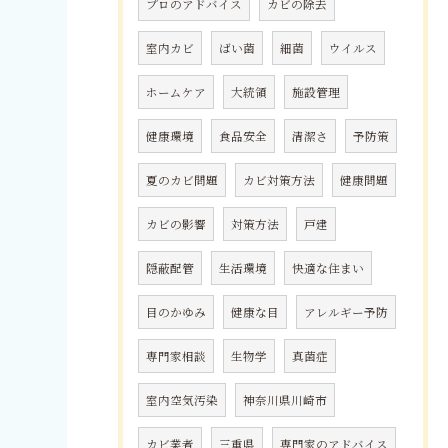
プロのアドバイス
カビの除去
室内カビ
ばい菌
細菌
ウイルス
ホームケア
大統領
施設管理
健康環境
食品安全
清潔さ
予防策
夏のカビ問題
カビ対策方法
健康問題
カビの影響
対策方法
戸建
隠蔽配管
生活環境
快適な住まい
目のかゆみ
健康な目
アレルギー予防
専門家相談
生物学
真菌症
室内空気汚染
神奈川県川崎市
カビ業者
三重県
専門家のアドバイス