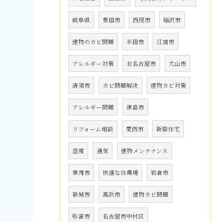
岐阜県
豊田市
西尾市
稲沢市
建物のカビ問題
半田市
江南市
アレルギー対策
北名古屋市
犬山市
清須市
カビ問題解決
建物カビ対策
アレルギー問題
津島市
リフォーム相談
愛西市
新築住宅
湿度
通気
建物メンテナンス
常滑市
快適な住環境
岩倉市
新城市
高浜市
建物カビ問題
弥富市
名古屋市中村区