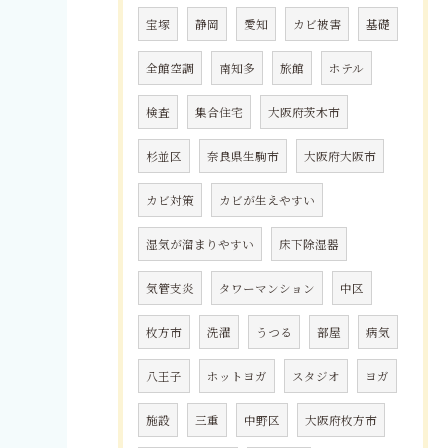
宝塚
静岡
愛知
カビ被害
基礎
全館空調
南知多
旅館
ホテル
検査
集合住宅
大阪府茨木市
杉並区
奈良県生駒市
大阪府大阪市
カビ対策
カビが生えやすい
湿気が溜まりやすい
床下除湿器
気管支炎
タワーマンション
中区
枚方市
洗濯
うつる
部屋
病気
八王子
ホットヨガ
スタジオ
ヨガ
施設
三重
中野区
大阪府枚方市