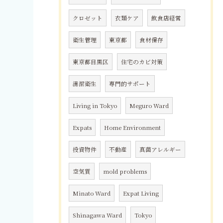
クロゼット
衣類ケア
飲食店経営
衛生管理
東京都
食材保存
東京都目黒区
住宅のカビ対策
清潔衛生
専門的サポート
Living in Tokyo
Meguro Ward
Expats
Home Environment
投資物件
不動産
真菌アレルギー
空気質
mold problems
Minato Ward
Expat Living
Shinagawa Ward
Tokyo