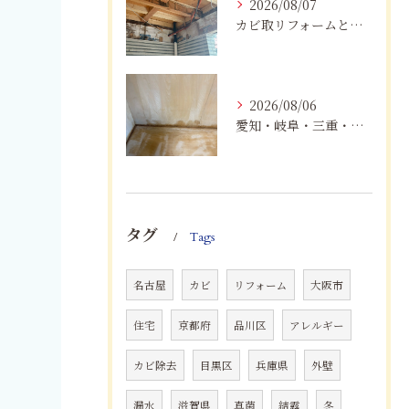
2026/08/07
カビ取リフォームと専門業者を比較！根本解決を選ぶポイント
2026/08/06
愛知・岐阜・三重・静岡の公営住宅で発生するカビ対策｜原因・健康被害・効果的な予防方法を徹底解説
タグ
Tags
名古屋
カビ
リフォーム
大阪市
住宅
京都府
品川区
アレルギー
カビ除去
目黒区
兵庫県
外壁
漏水
滋賀県
真菌
結露
冬