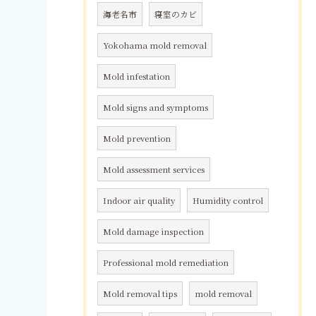
海老名市
寝室のカビ
Yokohama mold removal
Mold infestation
Mold signs and symptoms
Mold prevention
Mold assessment services
Indoor air quality
Humidity control
Mold damage inspection
Professional mold remediation
Mold removal tips
mold removal