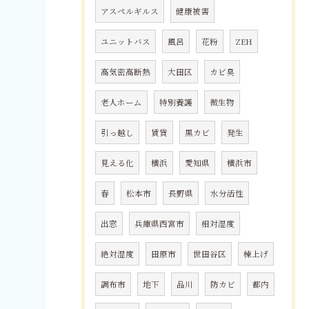
アスペルギルス
健康被害
ユニットバス
風呂
花粉
ZEH
高気密高断熱
大田区
カビ臭
老人ホーム
特別養護
微生物
引っ越し
賃貸
黒カビ
発生
見える化
横浜
愛知県
横浜市
春
松本市
長野県
水分活性
出窓
兵庫県西宮市
相対湿度
絶対湿度
田原市
世田谷区
棟上げ
調布市
地下
品川
防カビ
都内