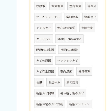
松原市
空気循環
室内空気
省エネ
サーキュレーター
富田林市
壁紙カビ
クロスカビ
安心な空気質
欠陥住宅
カビリスク
Mold Renovation
健康的な生活
持続的な解決
カビの原因
マンションカビ
カビ発生原因
室内湿度
換気管理
台風
お盆休み
家の防災
新築カビ問題
引っ越し後のカビ
新築住宅のカビ対策
新築マンション