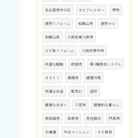
名古屋市中川区
カビアレルギー
堺市
建物リフォーム
和歌山市
建物カビ
和歌山県
大阪府東大阪市
カビ取リフォーム
大阪府豊中市
快適な睡眠
吹田市
第3種換気システム
オカトミ
高槻市
健康対策
快適な生活
肌荒れ
湿疹
健康な住まい
八尾市
健康的な暮らし
岸和田市
和泉市
急性肺炎
門真市
北海道
中古マンション
カビ再発