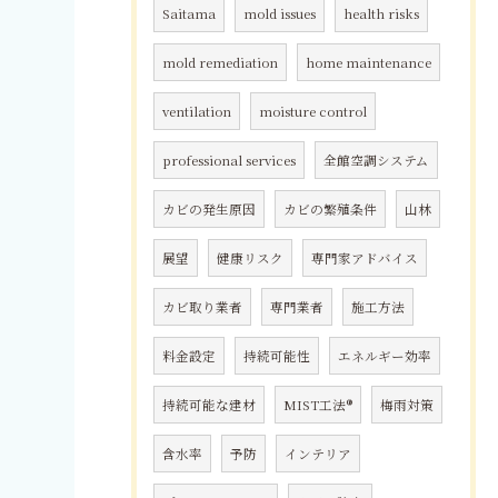
Saitama
mold issues
health risks
mold remediation
home maintenance
ventilation
moisture control
professional services
全館空調システム
カビの発生原因
カビの繁殖条件
山林
展望
健康リスク
専門家アドバイス
カビ取り業者
専門業者
施工方法
料金設定
持続可能性
エネルギー効率
持続可能な建材
MIST工法®
梅雨対策
含水率
予防
インテリア