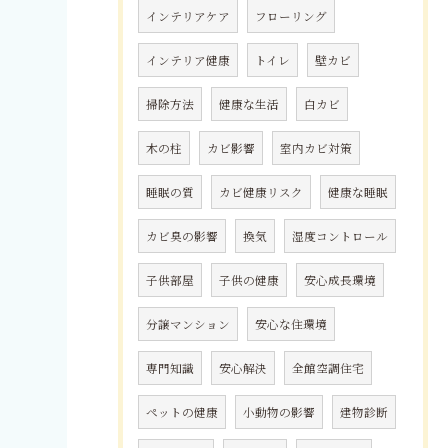
インテリアケア
フローリング
インテリア健康
トイレ
壁カビ
掃除方法
健康な生活
白カビ
木の柱
カビ影響
室内カビ対策
睡眠の質
カビ健康リスク
健康な睡眠
カビ臭の影響
換気
湿度コントロール
子供部屋
子供の健康
安心成長環境
分譲マンション
安心な住環境
専門知識
安心解決
全館空調住宅
ペットの健康
小動物の影響
建物診断