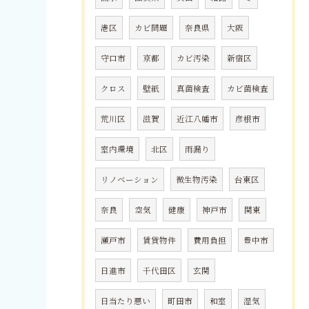
港区
カビ問題
奈良県
大阪
守口市
京都
カビ汚染
新宿区
クロス
壁紙
真菌検査
カビ菌検査
荒川区
滋賀
近江八幡市
彦根市
室内環境
北区
雨漏り
リノベーション
微生物汚染
台東区
奈良
空気
健康
神戸市
関東
瀬戸市
賃貸物件
費用負担
豊中市
日進市
千代田区
玄関
日当たり悪い
町田市
和室
湿気