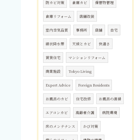
防カビ対策
倉庫カビ
保管物管理
倉庫リフォーム
店舗改装
室内空気品質
事務所
店舗
自宅
線状降水帯
天候とカビ
快適さ
賃貸住宅
マンションリフォーム
商業施設
Tokyo Living
Expert Advice
Foreign Residents
お風呂のカビ
住宅改修
お風呂の清掃
エアコンカビ
高齢者介護
病院環境
床のメンテナンス
かび対策
安心のリフォーム
建物の健康