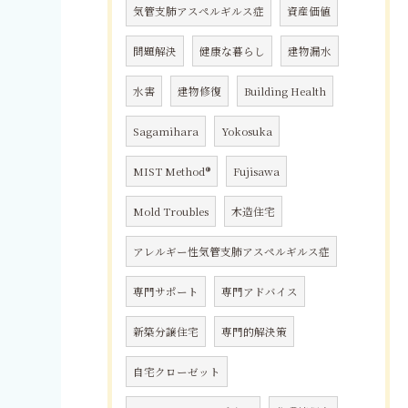
気管支肺アスペルギルス症
資産価値
問題解決
健康な暮らし
建物漏水
水害
建物修復
Building Health
Sagamihara
Yokosuka
MIST Method®
Fujisawa
Mold Troubles
木造住宅
アレルギー性気管支肺アスペルギルス症
専門サポート
専門アドバイス
新築分譲住宅
専門的解決策
自宅クローゼット