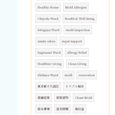
Healthy Home
Mold Allergies
Chiyoda Ward
Health & Well-being
Setagaya Ward
mold inspection
musty odors
expat support
Suginami Ward
Allergy Relief
Healthier Living
Clean Living
Shibuya Ward
mold
renovation
東京都千代田区
トラブル解決
店舗経営
新築建物
Closet Mold
居住環境
湿気問題
高収益