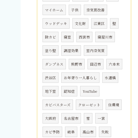
マイホーム
子供
空気質改善
ウッドデッキ
文化財
江東区
壁
除カビ
寝室
西宮市
寝屋川市
塗り壁
調湿効果
室内空気質
ダンプネス
熊野市
田辺市
六本木
渋谷区
お年寄り一人暮らし
水道橋
地下室
認知症
YouTube
カビバスターズ
クローゼット
住環境
大阪府
名古屋市
雪
一宮
カビ予防
岐阜
高山市
失敗