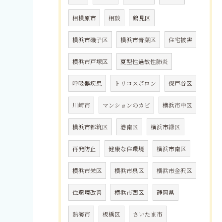
相模原市
相談
鶴見区
横浜市磯子区
横浜市青葉区
住宅被害
横浜市戸塚区
夏型性過敏性肺炎
呼吸器疾患
トリコスポロン
保戸谷区
川崎市
マンションのカビ
横浜市中区
横浜市都筑区
港南区
横浜市緑区
再発防止
健康な住環境
横浜市南区
横浜市栄区
横浜市泉区
横浜市金沢区
住環境改善
横浜市西区
静岡県
熱海市
板橋区
さいたま市