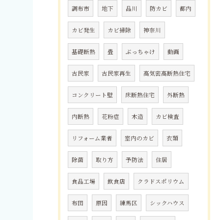
調布市
地下
品川
防カビ
都内
カビ発生
カビ掃除
神奈川
基礎断熱
畳
ぶっちゃけ
動画
古民家
古民家再生
高気密高断熱住宅
コンクリート壁
床断熱住宅
外断熱
内断熱
花粉症
木造
カビ検査
リフォーム業者
室内のカビ
衣類
除菌
取り方
予防法
住居
食品工場
飲食店
クラドスポリウム
布団
原因
練馬区
シックハウス