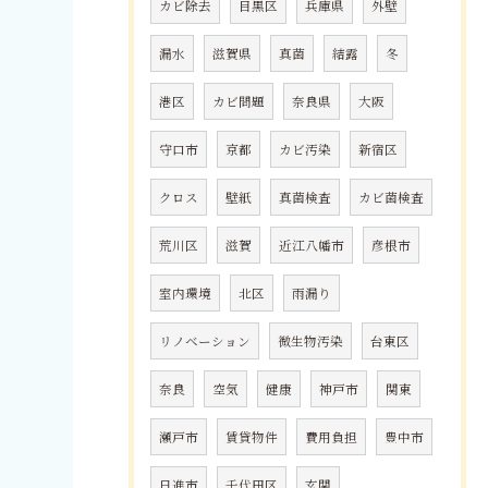
カビ除去
目黒区
兵庫県
外壁
漏水
滋賀県
真菌
結露
冬
港区
カビ問題
奈良県
大阪
守口市
京都
カビ汚染
新宿区
クロス
壁紙
真菌検査
カビ菌検査
荒川区
滋賀
近江八幡市
彦根市
室内環境
北区
雨漏り
リノベーション
微生物汚染
台東区
奈良
空気
健康
神戸市
関東
瀬戸市
賃貸物件
費用負担
豊中市
日進市
千代田区
玄関