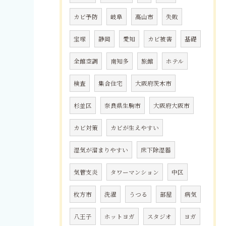
カビ予防
岐阜
高山市
失敗
宝塚
静岡
愛知
カビ被害
基礎
全館空調
南知多
旅館
ホテル
検査
集合住宅
大阪府茨木市
杉並区
奈良県生駒市
大阪府大阪市
カビ対策
カビが生えやすい
湿気が溜まりやすい
床下除湿器
気管支炎
タワーマンション
中区
枚方市
洗濯
うつる
部屋
病気
八王子
ホットヨガ
スタジオ
ヨガ