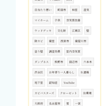
日当たり悪い
町田市
和室
湿気
マイホーム
子供
空気質改善
ウッドデッキ
文化財
江東区
壁
除カビ
寝室
西宮市
寝屋川市
塗り壁
調湿効果
室内空気質
ダンプネス
熊野市
田辺市
六本木
渋谷区
お年寄り一人暮らし
水道橋
地下室
認知症
YouTube
カビバスターズ
クローゼット
住環境
大阪府
名古屋市
雪
一宮