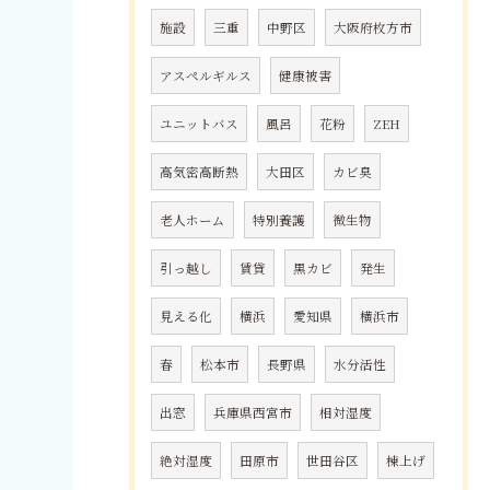
施設
三重
中野区
大阪府枚方市
アスペルギルス
健康被害
ユニットバス
風呂
花粉
ZEH
高気密高断熱
大田区
カビ臭
老人ホーム
特別養護
微生物
引っ越し
賃貸
黒カビ
発生
見える化
横浜
愛知県
横浜市
春
松本市
長野県
水分活性
出窓
兵庫県西宮市
相対湿度
絶対湿度
田原市
世田谷区
棟上げ