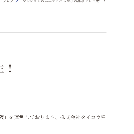
ブログ
マンションのユニットバスからの漏水でカビ発生！
生！
大阪」を運営しております、株式会社タイコウ建