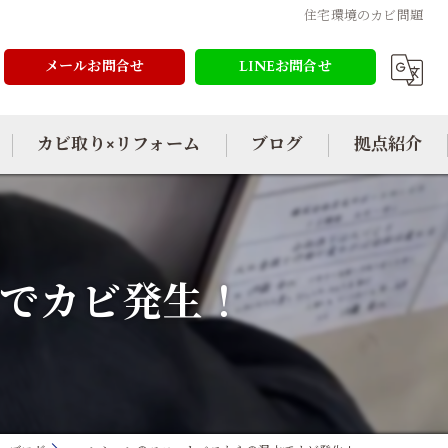
住宅環境のカビ問題
メールお問合せ
LINEお問合せ
カビ取り×リフォーム
ブログ
拠点紹介
水でカビ発生！