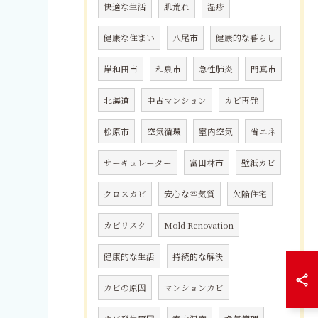
快適な生活
肌荒れ
湿疹
健康な住まい
八尾市
健康的な暮らし
岸和田市
和泉市
急性肺炎
門真市
北海道
中古マンション
カビ再発
松原市
空気循環
室内空気
省エネ
サーキュレーター
富田林市
壁紙カビ
クロスカビ
安心な空気質
欠陥住宅
カビリスク
Mold Renovation
健康的な生活
持続的な解決
カビの原因
マンションカビ