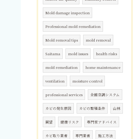
Mold damage inspection
Professional mold remediation
Mold removal tips
mold removal
Saitama
mold issues
health risks
mold remediation
home maintenance
ventilation
moisture control
professional services
全館空調システム
カビの発生原因
カビの繁殖条件
山林
展望
健康リスク
専門家アドバイス
カビ取り業者
専門業者
施工方法