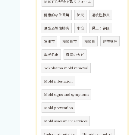
MIST工法®カビ取リフォーム
健康的な住環境
肺炎
過敏性肺炎
夏型過敏性肺炎
水没
保土ヶ谷区
宮津市
横須賀市
横須賀
建物管理
海老名市
寝室のカビ
Yokohama mold removal
Mold infestation
Mold signs and symptoms
Mold prevention
Mold assessment services
Indoor air quality
Humidity control