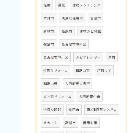
湿度
通気
建物メンテナンス
常滑市
快適な住環境
岩倉市
新城市
高浜市
建物カビ問題
弥富市
名古屋市中村区
名古屋市中川区
カビアレルギー
堺市
建物リフォーム
和歌山市
建物カビ
和歌山県
大阪府東大阪市
カビ取リフォーム
大阪府豊中市
快適な睡眠
吹田市
第3種換気システム
オカトミ
高槻市
健康対策