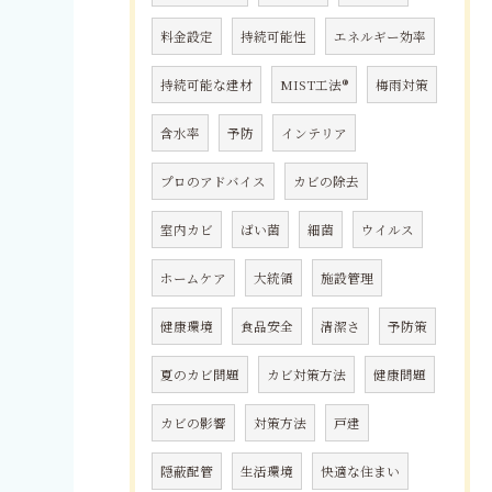
料金設定
持続可能性
エネルギー効率
持続可能な建材
MIST工法®
梅雨対策
含水率
予防
インテリア
プロのアドバイス
カビの除去
室内カビ
ばい菌
細菌
ウイルス
ホームケア
大統領
施設管理
健康環境
食品安全
清潔さ
予防策
夏のカビ問題
カビ対策方法
健康問題
カビの影響
対策方法
戸建
隠蔽配管
生活環境
快適な住まい