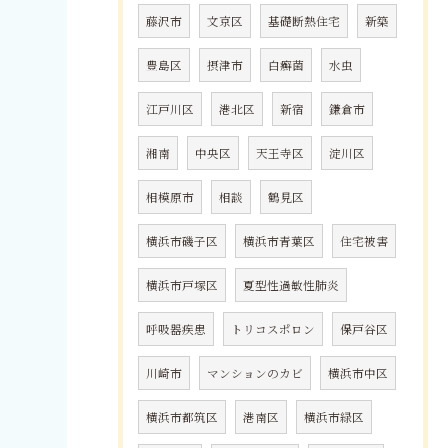
藤沢市
文京区
基礎断熱住宅
新築
豊島区
摂津市
白癬菌
水虫
江戸川区
港北区
新宿
鎌倉市
湘南
中央区
天王寺区
淀川区
相模原市
相談
鶴見区
横浜市磯子区
横浜市青葉区
住宅被害
横浜市戸塚区
夏型性過敏性肺炎
呼吸器疾患
トリコスポロン
保戸谷区
川崎市
マンションのカビ
横浜市中区
横浜市都筑区
港南区
横浜市緑区