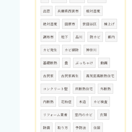
出窓
兵庫県西宮市
相対湿度
絶対湿度
田原市
世田谷区
棟上げ
調布市
地下
品川
防カビ
都内
カビ発生
カビ掃除
神奈川
基礎断熱
畳
ぶっちゃけ
動画
古民家
古民家再生
高気密高断熱住宅
コンクリート壁
床断熱住宅
外断熱
内断熱
花粉症
木造
カビ検査
リフォーム業者
室内のカビ
衣類
除菌
取り方
予防法
住居