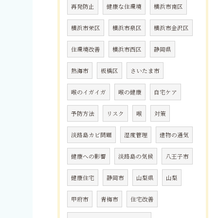
再発防止
健康な住環境
横浜市南区
横浜市栄区
横浜市泉区
横浜市金沢区
住環境改善
横浜市西区
静岡県
熱海市
板橋区
さいたま市
喉のイガイガ
喉の健康
自宅ケア
予防方法
リスク
喉
対策
淡路島カビ問題
湿度管理
建物の通気
健康への影響
淡路島の気候
八王子市
健康住宅
静岡市
山梨県
山梨
甲府市
青梅市
住宅改善