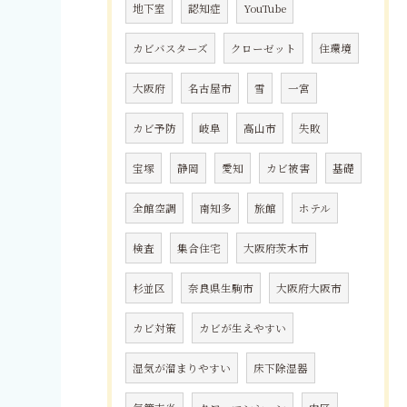
地下室
認知症
YouTube
カビバスターズ
クローゼット
住環境
大阪府
名古屋市
雪
一宮
カビ予防
岐阜
高山市
失敗
宝塚
静岡
愛知
カビ被害
基礎
全館空調
南知多
旅館
ホテル
検査
集合住宅
大阪府茨木市
杉並区
奈良県生駒市
大阪府大阪市
カビ対策
カビが生えやすい
湿気が溜まりやすい
床下除湿器