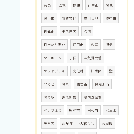
奈良
空気
健康
神戸市
関東
瀬戸市
賃貸物件
費用負担
豊中市
日進市
千代田区
玄関
日当たり悪い
町田市
和室
湿気
マイホーム
子供
空気質改善
ウッドデッキ
文化財
江東区
壁
除カビ
寝室
西宮市
寝屋川市
塗り壁
調湿効果
室内空気質
ダンプネス
熊野市
田辺市
六本木
渋谷区
お年寄り一人暮らし
水道橋