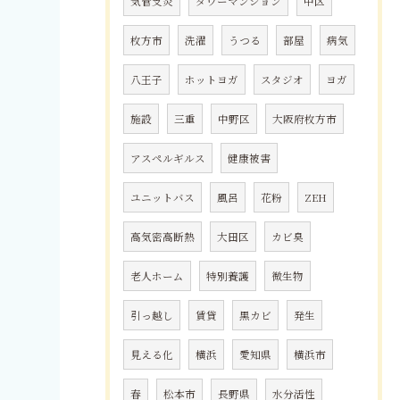
気管支炎
タワーマンション
中区
枚方市
洗濯
うつる
部屋
病気
八王子
ホットヨガ
スタジオ
ヨガ
施設
三重
中野区
大阪府枚方市
アスペルギルス
健康被害
ユニットバス
風呂
花粉
ZEH
高気密高断熱
大田区
カビ臭
老人ホーム
特別養護
微生物
引っ越し
賃貸
黒カビ
発生
見える化
横浜
愛知県
横浜市
春
松本市
長野県
水分活性