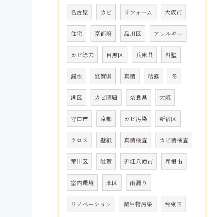
名古屋
カビ
リフォーム
大阪市
住宅
京都府
品川区
アレルギー
カビ除去
目黒区
兵庫県
外壁
漏水
滋賀県
真菌
結露
冬
港区
カビ問題
奈良県
大阪
守口市
京都
カビ汚染
新宿区
クロス
壁紙
真菌検査
カビ菌検査
荒川区
滋賀
近江八幡市
彦根市
室内環境
北区
雨漏り
リノベーション
微生物汚染
台東区