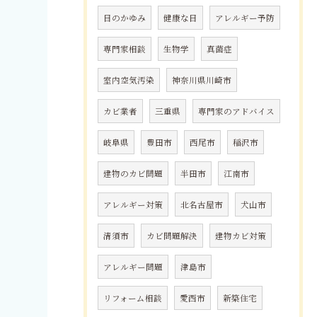
目のかゆみ
健康な目
アレルギー予防
専門家相談
生物学
真菌症
室内空気汚染
神奈川県川崎市
カビ業者
三重県
専門家のアドバイス
岐阜県
豊田市
西尾市
稲沢市
建物のカビ問題
半田市
江南市
アレルギー対策
北名古屋市
犬山市
清須市
カビ問題解決
建物カビ対策
アレルギー問題
津島市
リフォーム相談
愛西市
新築住宅