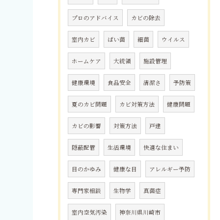
プロのアドバイス
カビの除去
室内カビ
ばい菌
細菌
ウイルス
ホームケア
大統領
施設管理
健康環境
食品安全
清潔さ
予防策
夏のカビ問題
カビ対策方法
健康問題
カビの影響
対策方法
戸建
隠蔽配管
生活環境
快適な住まい
目のかゆみ
健康な目
アレルギー予防
専門家相談
生物学
真菌症
室内空気汚染
神奈川県川崎市