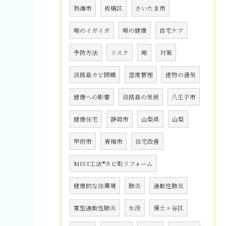
熱海市
板橋区
さいたま市
喉のイガイガ
喉の健康
自宅ケア
予防方法
リスク
喉
対策
淡路島カビ問題
湿度管理
建物の通気
健康への影響
淡路島の気候
八王子市
健康住宅
静岡市
山梨県
山梨
甲府市
青梅市
住宅改善
MIST工法®カビ取リフォーム
健康的な住環境
肺炎
過敏性肺炎
夏型過敏性肺炎
水没
保土ヶ谷区