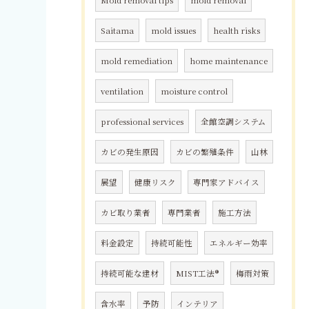
Mold removal tips
mold removal
Saitama
mold issues
health risks
mold remediation
home maintenance
ventilation
moisture control
professional services
全館空調システム
カビの発生原因
カビの繁殖条件
山林
展望
健康リスク
専門家アドバイス
カビ取り業者
専門業者
施工方法
料金設定
持続可能性
エネルギー効率
持続可能な建材
MIST工法®
梅雨対策
含水率
予防
インテリア