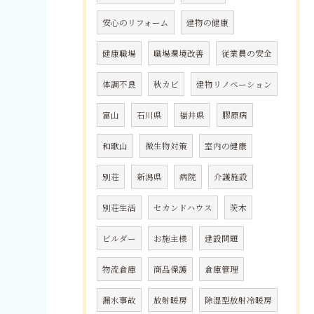
安心のリフォーム
建物の健康
健康職場
職場環境改善
従業員の安全
体調不良
秋カビ
建物リノベーション
富山
石川県
福井県
膠原病
和歌山
微生物対策
室内の健康
別荘
新潟県
病院
介護施設
別荘生活
セカンドハウス
茨木
ビルダー
お施主様
建設問題
物流倉庫
商品保護
倉庫管理
漏水事故
放射暖房
除湿型放射冷暖房