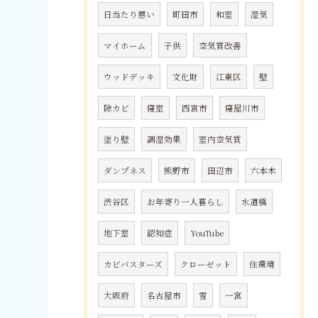
日当たり悪い
町田市
和室
湿気
マイホーム
子供
空気質改善
ウッドデッキ
文化財
江東区
壁
除カビ
寝室
西宮市
寝屋川市
塗り壁
調湿効果
室内空気質
ダンプネス
熊野市
田辺市
六本木
渋谷区
お年寄り一人暮らし
水道橋
地下室
認知症
YouTube
カビバスターズ
クローゼット
住環境
大阪府
名古屋市
雪
一宮