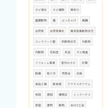
カビ発生
カビ掃除
神奈川
基礎断熱
畳
ぶっちゃけ
動画
古民家
古民家再生
高気密高断熱住宅
コンクリート壁
床断熱住宅
外断熱
内断熱
花粉症
木造
カビ検査
リフォーム業者
室内のカビ
衣類
除菌
取り方
予防法
住居
食品工場
飲食店
クラドスポリウム
布団
原因
練馬区
シックハウス
家屋
建物
断熱
MIST工法