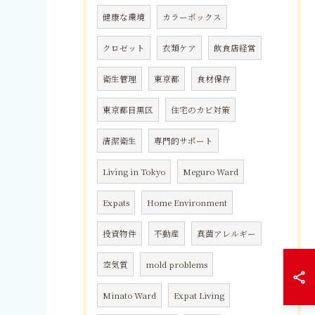
健康な環境
カラーボックス
クロゼット
衣類ケア
飲食店経営
衛生管理
東京都
食材保存
東京都目黒区
住宅のカビ対策
清潔衛生
専門的サポート
Living in Tokyo
Meguro Ward
Expats
Home Environment
投資物件
不動産
真菌アレルギー
空気質
mold problems
Minato Ward
Expat Living