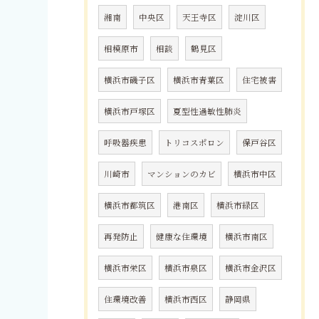
湘南
中央区
天王寺区
淀川区
相模原市
相談
鶴見区
横浜市磯子区
横浜市青葉区
住宅被害
横浜市戸塚区
夏型性過敏性肺炎
呼吸器疾患
トリコスポロン
保戸谷区
川崎市
マンションのカビ
横浜市中区
横浜市都筑区
港南区
横浜市緑区
再発防止
健康な住環境
横浜市南区
横浜市栄区
横浜市泉区
横浜市金沢区
住環境改善
横浜市西区
静岡県