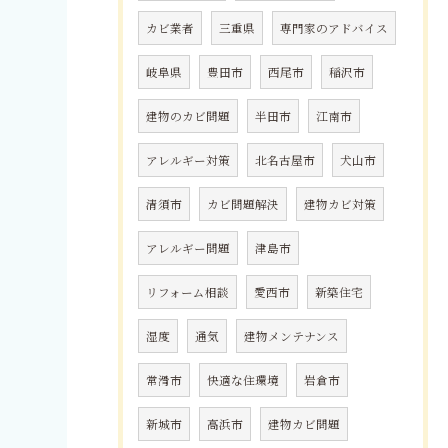
カビ業者
三重県
専門家のアドバイス
岐阜県
豊田市
西尾市
稲沢市
建物のカビ問題
半田市
江南市
アレルギー対策
北名古屋市
犬山市
清須市
カビ問題解決
建物カビ対策
アレルギー問題
津島市
リフォーム相談
愛西市
新築住宅
湿度
通気
建物メンテナンス
常滑市
快適な住環境
岩倉市
新城市
高浜市
建物カビ問題