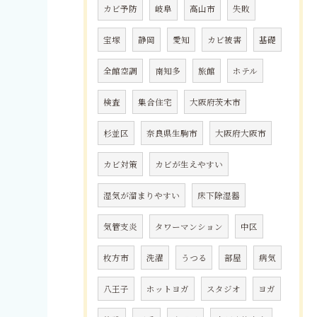
カビ予防
岐阜
高山市
失敗
宝塚
静岡
愛知
カビ被害
基礎
全館空調
南知多
旅館
ホテル
検査
集合住宅
大阪府茨木市
杉並区
奈良県生駒市
大阪府大阪市
カビ対策
カビが生えやすい
湿気が溜まりやすい
床下除湿器
気管支炎
タワーマンション
中区
枚方市
洗濯
うつる
部屋
病気
八王子
ホットヨガ
スタジオ
ヨガ