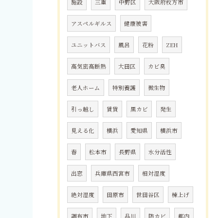
施設
三重
中野区
大阪府枚方市
アスペルギルス
健康被害
ユニットバス
風呂
花粉
ZEH
高気密高断熱
大田区
カビ臭
老人ホーム
特別養護
微生物
引っ越し
賃貸
黒カビ
発生
見える化
横浜
愛知県
横浜市
春
松本市
長野県
水分活性
出窓
兵庫県西宮市
相対湿度
絶対湿度
田原市
世田谷区
棟上げ
調布市
地下
品川
防カビ
都内