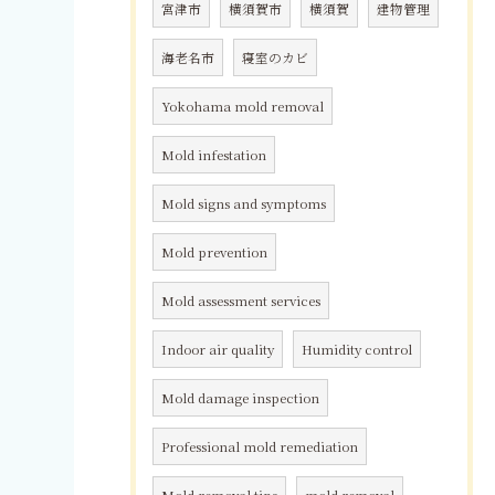
宮津市
横須賀市
横須賀
建物管理
海老名市
寝室のカビ
Yokohama mold removal
Mold infestation
Mold signs and symptoms
Mold prevention
Mold assessment services
Indoor air quality
Humidity control
Mold damage inspection
Professional mold remediation