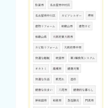
弥富市
名古屋市中村区
名古屋市中川区
カビアレルギー
堺市
建物リフォーム
和歌山市
建物カビ
和歌山県
大阪府東大阪市
カビ取リフォーム
大阪府豊中市
快適な睡眠
吹田市
第3種換気システム
オカトミ
高槻市
健康対策
快適な生活
肌荒れ
湿疹
健康な住まい
八尾市
健康的な暮らし
岸和田市
和泉市
急性肺炎
門真市