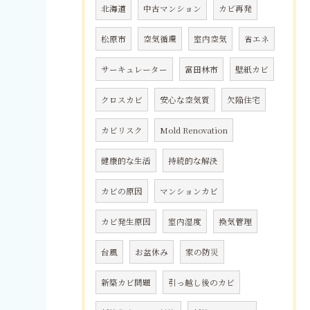
北海道
中古マンション
カビ再発
松原市
空気循環
室内空気
省エネ
サーキュレーター
富田林市
壁紙カビ
クロスカビ
安心な空気質
欠陥住宅
カビリスク
Mold Renovation
健康的な生活
持続的な解決
カビの原因
マンションカビ
カビ発生原因
室内湿度
換気管理
台風
お盆休み
家の防災
新築カビ問題
引っ越し後のカビ