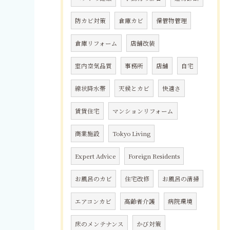
防カビ対策
倉庫カビ
保管物管理
倉庫リフォーム
店舗改装
室内空気品質
事務所
店舗
自宅
線状降水帯
天候とカビ
快適さ
賃貸住宅
マンションリフォーム
商業施設
Tokyo Living
Expert Advice
Foreign Residents
お風呂のカビ
住宅改修
お風呂の清掃
エアコンカビ
高齢者介護
病院環境
床のメンテナンス
かび対策