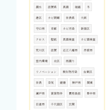
漏水
滋賀県
真菌
結露
冬
港区
カビ問題
奈良県
大阪
守口市
京都
カビ汚染
新宿区
クロス
壁紙
真菌検査
カビ菌検査
荒川区
滋賀
近江八幡市
彦根市
室内環境
北区
雨漏り
リノベーション
微生物汚染
台東区
奈良
空気
健康
神戸市
関東
瀬戸市
賃貸物件
費用負担
豊中市
日進市
千代田区
玄関