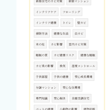
新築住宅のカビ対策
新築マンション
インテリアケア
フローリング
インテリア健康
トイレ
壁カビ
掃除方法
健康な生活
白カビ
木の柱
カビ影響
室内カビ対策
睡眠の質
カビ健康リスク
健康な睡眠
カビ臭の影響
換気
湿度コントロール
子供部屋
子供の健康
安心成長環境
分譲マンション
安心な住環境
専門知識
安心解決
全館空調住宅
ペットの健康
小動物の影響
建物診断