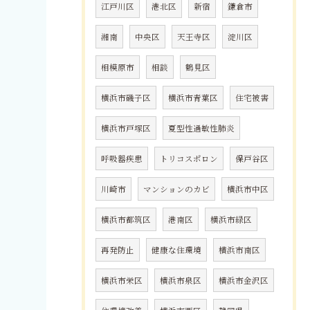
江戸川区
港北区
新宿
鎌倉市
湘南
中央区
天王寺区
淀川区
相模原市
相談
鶴見区
横浜市磯子区
横浜市青葉区
住宅被害
横浜市戸塚区
夏型性過敏性肺炎
呼吸器疾患
トリコスポロン
保戸谷区
川崎市
マンションのカビ
横浜市中区
横浜市都筑区
港南区
横浜市緑区
再発防止
健康な住環境
横浜市南区
横浜市栄区
横浜市泉区
横浜市金沢区