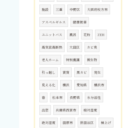
施設
三重
中野区
大阪府枚方市
アスペルギルス
健康被害
ユニットバス
風呂
花粉
ZEH
高気密高断熱
大田区
カビ臭
老人ホーム
特別養護
微生物
引っ越し
賃貸
黒カビ
発生
見える化
横浜
愛知県
横浜市
春
松本市
長野県
水分活性
出窓
兵庫県西宮市
相対湿度
絶対湿度
田原市
世田谷区
棟上げ