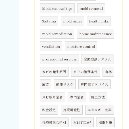
Mold removal tips
mold removal
Saitama
mold issues
health risks
mold remediation
home maintenance
ventilation
moisture control
professional services
全館空調システム
カビの発生原因
カビの繁殖条件
山林
展望
健康リスク
専門家アドバイス
カビ取り業者
専門業者
施工方法
料金設定
持続可能性
エネルギー効率
持続可能な建材
MIST工法®
梅雨対策