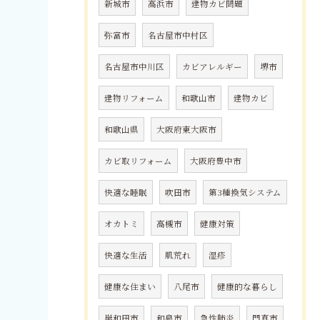
新城市
高浜市
建物カビ問題
弥富市
名古屋市中村区
名古屋市中川区
カビアレルギー
堺市
建物リフォーム
和歌山市
建物カビ
和歌山県
大阪府東大阪市
カビ取リフォーム
大阪府豊中市
快適な睡眠
吹田市
第3種換気システム
オカトミ
高槻市
健康対策
快適な生活
肌荒れ
湿疹
健康な住まい
八尾市
健康的な暮らし
岸和田市
和泉市
急性肺炎
門真市