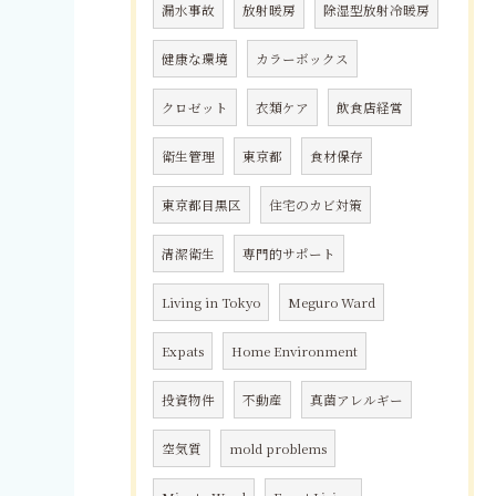
漏水事故
放射暖房
除湿型放射冷暖房
健康な環境
カラーボックス
クロゼット
衣類ケア
飲食店経営
衛生管理
東京都
食材保存
東京都目黒区
住宅のカビ対策
清潔衛生
専門的サポート
Living in Tokyo
Meguro Ward
Expats
Home Environment
投資物件
不動産
真菌アレルギー
空気質
mold problems