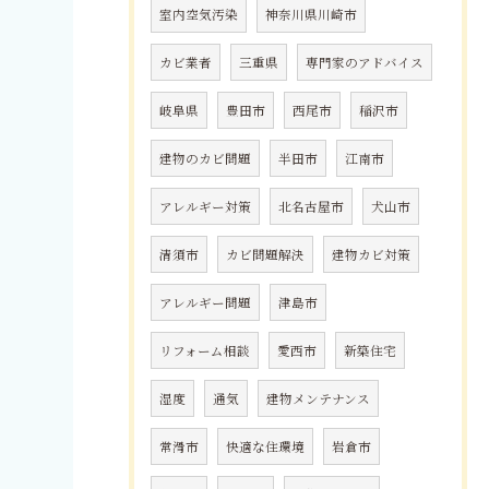
室内空気汚染
神奈川県川崎市
カビ業者
三重県
専門家のアドバイス
岐阜県
豊田市
西尾市
稲沢市
建物のカビ問題
半田市
江南市
アレルギー対策
北名古屋市
犬山市
清須市
カビ問題解決
建物カビ対策
アレルギー問題
津島市
リフォーム相談
愛西市
新築住宅
湿度
通気
建物メンテナンス
常滑市
快適な住環境
岩倉市