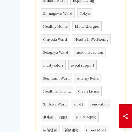
Minato Ward
Expat Living
Shinagawa Ward
Tokyo
Healthy Home
Mold Allergies
Chiyoda Ward
Health & Well-being
Setagaya Ward
mold inspection
musty odors
expat support
Suginami Ward
Allergy Relief
Healthier Living
Clean Living
Shibuya Ward
mold
renovation
東京都千代田区
トラブル解決
店舗経営
新築建物
Closet Mold