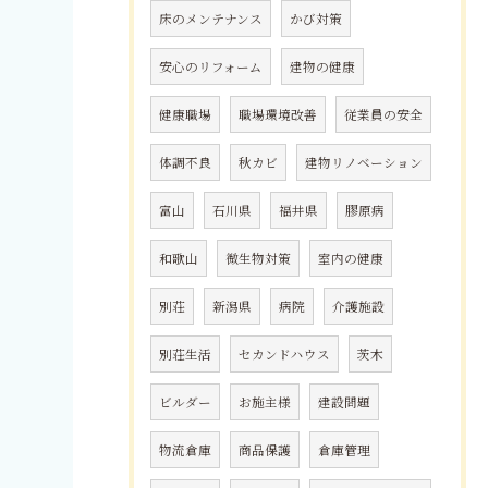
床のメンテナンス
かび対策
安心のリフォーム
建物の健康
健康職場
職場環境改善
従業員の安全
体調不良
秋カビ
建物リノベーション
富山
石川県
福井県
膠原病
和歌山
微生物対策
室内の健康
別荘
新潟県
病院
介護施設
別荘生活
セカンドハウス
茨木
ビルダー
お施主様
建設問題
物流倉庫
商品保護
倉庫管理