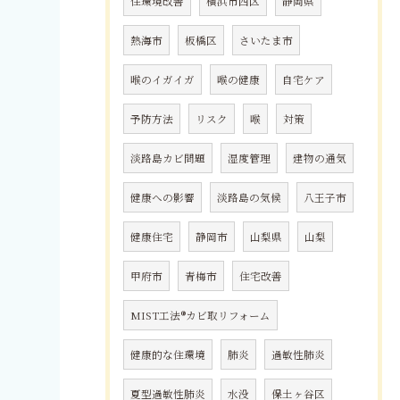
住環境改善
横浜市西区
静岡県
熱海市
板橋区
さいたま市
喉のイガイガ
喉の健康
自宅ケア
予防方法
リスク
喉
対策
淡路島カビ問題
湿度管理
建物の通気
健康への影響
淡路島の気候
八王子市
健康住宅
静岡市
山梨県
山梨
甲府市
青梅市
住宅改善
MIST工法®カビ取リフォーム
健康的な住環境
肺炎
過敏性肺炎
夏型過敏性肺炎
水没
保土ヶ谷区