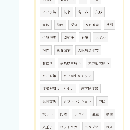
カビ予防
岐阜
高山市
失敗
宝塚
静岡
愛知
カビ被害
基礎
全館空調
南知多
旅館
ホテル
検査
集合住宅
大阪府茨木市
杉並区
奈良県生駒市
大阪府大阪市
カビ対策
カビが生えやすい
湿気が溜まりやすい
床下除湿器
気管支炎
タワーマンション
中区
枚方市
洗濯
うつる
部屋
病気
八王子
ホットヨガ
スタジオ
ヨガ