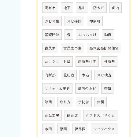
調布市
地下
品川
防カビ
都内
カビ発生
カビ掃除
神奈川
基礎断熱
畳
ぶっちゃけ
動画
古民家
古民家再生
高気密高断熱住宅
コンクリート壁
床断熱住宅
外断熱
内断熱
花粉症
木造
カビ検査
リフォーム業者
室内のカビ
衣類
除菌
取り方
予防法
住居
食品工場
飲食店
クラドスポリウム
布団
原因
練馬区
シックハウス