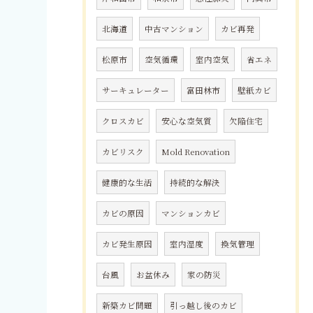
北海道
中古マンション
カビ再発
松原市
空気循環
室内空気
省エネ
サーキュレーター
富田林市
壁紙カビ
クロスカビ
安心な空気質
欠陥住宅
カビリスク
Mold Renovation
健康的な生活
持続的な解決
カビの原因
マンションカビ
カビ発生原因
室内湿度
換気管理
台風
お盆休み
家の防災
新築カビ問題
引っ越し後のカビ