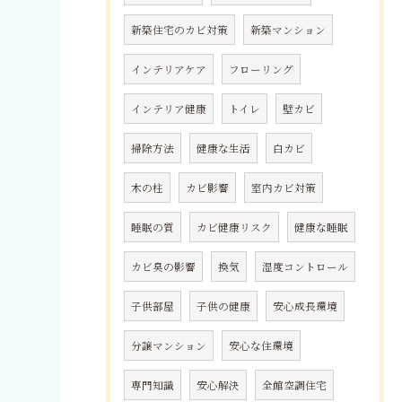
新築住宅のカビ対策
新築マンション
インテリアケア
フローリング
インテリア健康
トイレ
壁カビ
掃除方法
健康な生活
白カビ
木の柱
カビ影響
室内カビ対策
睡眠の質
カビ健康リスク
健康な睡眠
カビ臭の影響
換気
湿度コントロール
子供部屋
子供の健康
安心成長環境
分譲マンション
安心な住環境
専門知識
安心解決
全館空調住宅