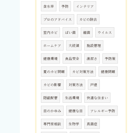
含水率
予防
インテリア
プロのアドバイス
カビの除去
室内カビ
ばい菌
細菌
ウイルス
ホームケア
大統領
施設管理
健康環境
食品安全
清潔さ
予防策
夏のカビ問題
カビ対策方法
健康問題
カビの影響
対策方法
戸建
隠蔽配管
生活環境
快適な住まい
目のかゆみ
健康な目
アレルギー予防
専門家相談
生物学
真菌症