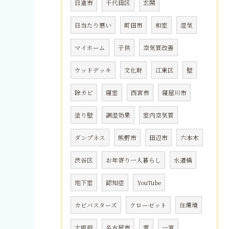
日進市
千代田区
玄関
日当たり悪い
町田市
和室
湿気
マイホーム
子供
空気質改善
ウッドデッキ
文化財
江東区
壁
除カビ
寝室
西宮市
寝屋川市
塗り壁
調湿効果
室内空気質
ダンプネス
熊野市
田辺市
六本木
渋谷区
お年寄り一人暮らし
水道橋
地下室
認知症
YouTube
カビバスターズ
クローゼット
住環境
大阪府
名古屋市
雪
一宮