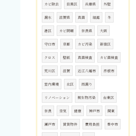
カビ除去
目黒区
兵庫県
外壁
漏水
滋賀県
真菌
結露
冬
港区
カビ問題
奈良県
大阪
守口市
京都
カビ汚染
新宿区
クロス
壁紙
真菌検査
カビ菌検査
荒川区
滋賀
近江八幡市
彦根市
室内環境
北区
雨漏り
リノベーション
微生物汚染
台東区
奈良
空気
健康
神戸市
関東
瀬戸市
賃貸物件
費用負担
豊中市