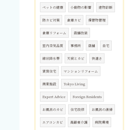
ペットの健康
小動物の影響
建物診断
防カビ対策
倉庫カビ
保管物管理
倉庫リフォーム
店舗改装
室内空気品質
事務所
店舗
自宅
線状降水帯
天候とカビ
快適さ
賃貸住宅
マンションリフォーム
商業施設
Tokyo Living
Expert Advice
Foreign Residents
お風呂のカビ
住宅改修
お風呂の清掃
エアコンカビ
高齢者介護
病院環境