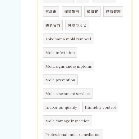
宮津市
横須賀市
横須賀
建物管理
海老名市
寝室のカビ
Yokohama mold removal
Mold infestation
Mold signs and symptoms
Mold prevention
Mold assessment services
Indoor air quality
Humidity control
Mold damage inspection
Professional mold remediation