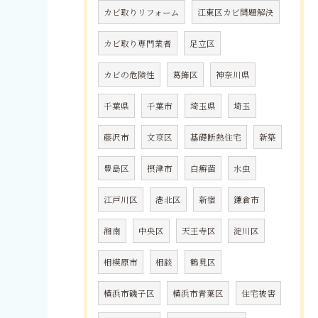
カビ取りリフォーム
江東区カビ問題解決
カビ取り専門業者
足立区
カビの危険性
葛飾区
神奈川県
千葉県
千葉市
埼玉県
埼玉
藤沢市
文京区
基礎断熱住宅
新築
豊島区
摂津市
白癬菌
水虫
江戸川区
港北区
新宿
鎌倉市
湘南
中央区
天王寺区
淀川区
相模原市
相談
鶴見区
横浜市磯子区
横浜市青葉区
住宅被害