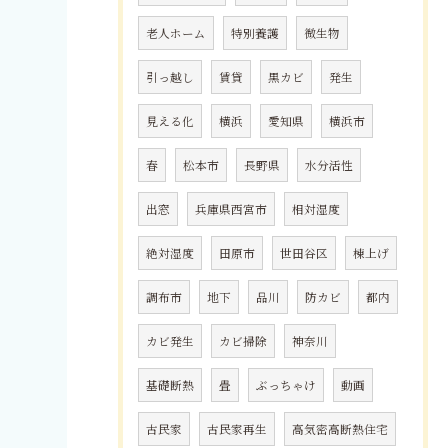
老人ホーム
特別養護
微生物
引っ越し
賃貸
黒カビ
発生
見える化
横浜
愛知県
横浜市
春
松本市
長野県
水分活性
出窓
兵庫県西宮市
相対湿度
絶対湿度
田原市
世田谷区
棟上げ
調布市
地下
品川
防カビ
都内
カビ発生
カビ掃除
神奈川
基礎断熱
畳
ぶっちゃけ
動画
古民家
古民家再生
高気密高断熱住宅