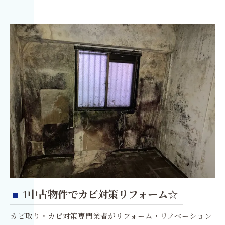
部屋の壁や天井がカビが発生しているのでクロ
スや壁紙を張り替えた。
間取りが生活スタイルに合わないので変えた。
お風呂やトイレなどの水廻りが古いので変え
た。
押入れをクローゼットに変えた。
カビ取りフォームで再発させない・かびな
いリフォームを！
1中古物件でカビ対策リフォーム☆
カビ取り・カビ対策専門業者がリフォーム・リノベーション