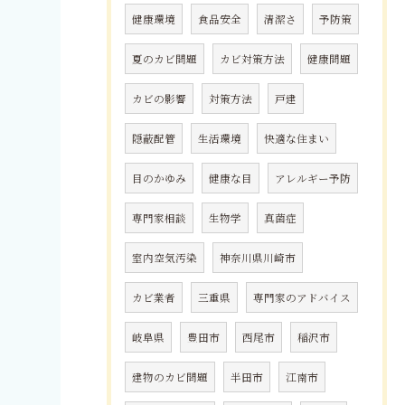
健康環境
食品安全
清潔さ
予防策
夏のカビ問題
カビ対策方法
健康問題
カビの影響
対策方法
戸建
隠蔽配管
生活環境
快適な住まい
目のかゆみ
健康な目
アレルギー予防
専門家相談
生物学
真菌症
室内空気汚染
神奈川県川崎市
カビ業者
三重県
専門家のアドバイス
岐阜県
豊田市
西尾市
稲沢市
建物のカビ問題
半田市
江南市