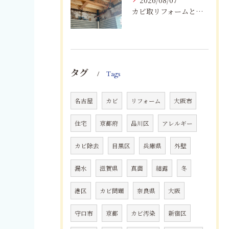
2026/08/07
カビ取リフォームと専門業者を比較！根本解決を選ぶポイント
タグ
Tags
名古屋
カビ
リフォーム
大阪市
住宅
京都府
品川区
アレルギー
カビ除去
目黒区
兵庫県
外壁
漏水
滋賀県
真菌
結露
冬
港区
カビ問題
奈良県
大阪
守口市
京都
カビ汚染
新宿区