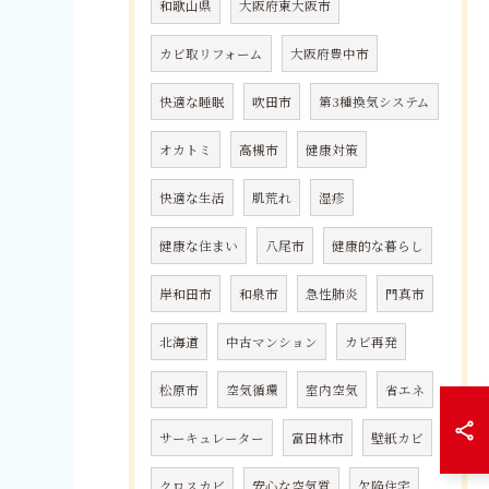
和歌山県
大阪府東大阪市
カビ取リフォーム
大阪府豊中市
快適な睡眠
吹田市
第3種換気システム
オカトミ
高槻市
健康対策
快適な生活
肌荒れ
湿疹
健康な住まい
八尾市
健康的な暮らし
岸和田市
和泉市
急性肺炎
門真市
北海道
中古マンション
カビ再発
松原市
空気循環
室内空気
省エネ
サーキュレーター
富田林市
壁紙カビ
クロスカビ
安心な空気質
欠陥住宅