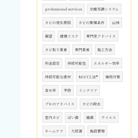
professional services
全館空調システム
カビの発生原因
カビの繁殖条件
山林
展望
健康リスク
専門家アドバイス
カビ取り業者
専門業者
施工方法
料金設定
持続可能性
エネルギー効率
持続可能な建材
MIST工法®
梅雨対策
含水率
予防
インテリア
プロのアドバイス
カビの除去
室内カビ
ばい菌
細菌
ウイルス
ホームケア
大統領
施設管理