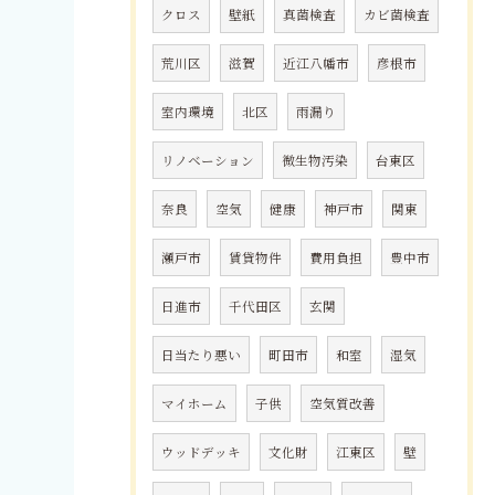
クロス
壁紙
真菌検査
カビ菌検査
荒川区
滋賀
近江八幡市
彦根市
室内環境
北区
雨漏り
リノベーション
微生物汚染
台東区
奈良
空気
健康
神戸市
関東
瀬戸市
賃貸物件
費用負担
豊中市
日進市
千代田区
玄関
日当たり悪い
町田市
和室
湿気
マイホーム
子供
空気質改善
ウッドデッキ
文化財
江東区
壁