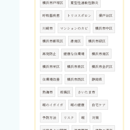
横浜市戸塚区
夏型性過敏性肺炎
呼吸器疾患
トリコスポロン
保戸谷区
川崎市
マンションのカビ
横浜市中区
横浜市都筑区
港南区
横浜市緑区
再発防止
健康な住環境
横浜市南区
横浜市栄区
横浜市泉区
横浜市金沢区
住環境改善
横浜市西区
静岡県
熱海市
板橋区
さいたま市
喉のイガイガ
喉の健康
自宅ケア
予防方法
リスク
喉
対策