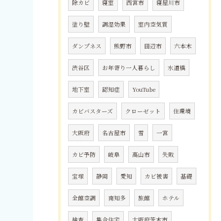
除カビ
寝室
西宮市
寝屋川市
塗り壁
調湿効果
室内空気質
ダンプネス
熊野市
田辺市
六本木
渋谷区
お年寄り一人暮らし
水道橋
地下室
認知症
YouTube
カビバスターズ
クローゼット
住環境
大阪府
名古屋市
雪
一宮
カビ予防
岐阜
高山市
失敗
宝塚
静岡
愛知
カビ被害
基礎
全館空調
南知多
旅館
ホテル
検査
集合住宅
大阪府茨木市