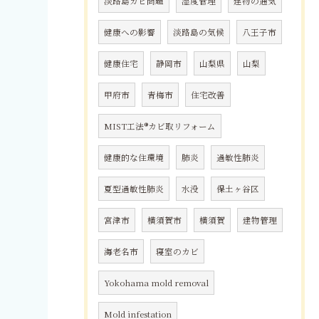
淡路島カビ問題
湿度管理
建物の通気
健康への影響
淡路島の気候
八王子市
健康住宅
静岡市
山梨県
山梨
甲府市
青梅市
住宅改善
MIST工法®カビ取リフォーム
健康的な住環境
肺炎
過敏性肺炎
夏型過敏性肺炎
水没
保土ヶ谷区
宮津市
横須賀市
横須賀
建物管理
海老名市
寝室のカビ
Yokohama mold removal
Mold infestation