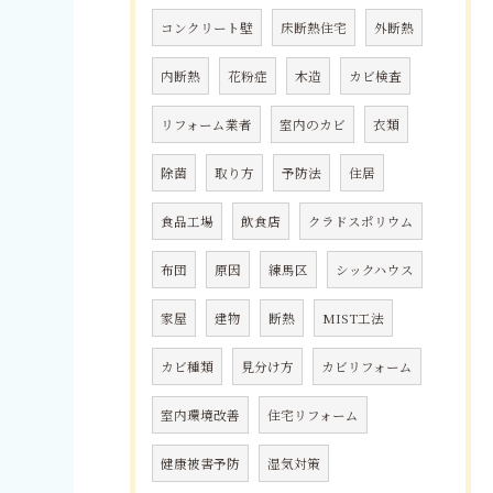
コンクリート壁
床断熱住宅
外断熱
内断熱
花粉症
木造
カビ検査
リフォーム業者
室内のカビ
衣類
除菌
取り方
予防法
住居
食品工場
飲食店
クラドスポリウム
布団
原因
練馬区
シックハウス
家屋
建物
断熱
MIST工法
カビ種類
見分け方
カビリフォーム
室内環境改善
住宅リフォーム
健康被害予防
湿気対策