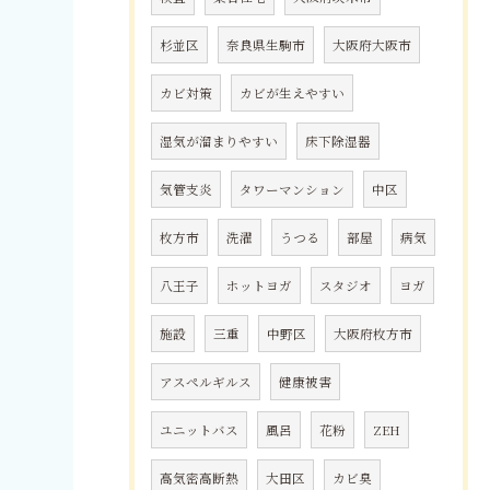
杉並区
奈良県生駒市
大阪府大阪市
カビ対策
カビが生えやすい
湿気が溜まりやすい
床下除湿器
気管支炎
タワーマンション
中区
枚方市
洗濯
うつる
部屋
病気
八王子
ホットヨガ
スタジオ
ヨガ
施設
三重
中野区
大阪府枚方市
アスペルギルス
健康被害
ユニットバス
風呂
花粉
ZEH
高気密高断熱
大田区
カビ臭