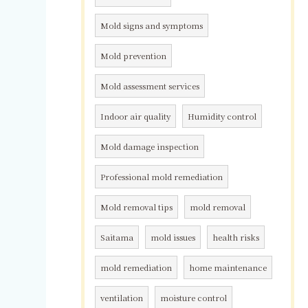
Mold signs and symptoms
Mold prevention
Mold assessment services
Indoor air quality
Humidity control
Mold damage inspection
Professional mold remediation
Mold removal tips
mold removal
Saitama
mold issues
health risks
mold remediation
home maintenance
ventilation
moisture control