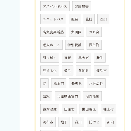
アスペルギルス
健康被害
ユニットバス
風呂
花粉
ZEH
高気密高断熱
大田区
カビ臭
老人ホーム
特別養護
微生物
引っ越し
賃貸
黒カビ
発生
見える化
横浜
愛知県
横浜市
春
松本市
長野県
水分活性
出窓
兵庫県西宮市
相対湿度
絶対湿度
田原市
世田谷区
棟上げ
調布市
地下
品川
防カビ
都内