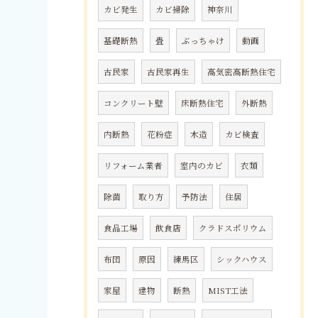
カビ発生
カビ掃除
神奈川
基礎断熱
畳
ぶっちゃけ
動画
古民家
古民家再生
高気密高断熱住宅
コンクリート壁
床断熱住宅
外断熱
内断熱
花粉症
木造
カビ検査
リフォーム業者
室内のカビ
衣類
除菌
取り方
予防法
住居
食品工場
飲食店
クラドスポリウム
布団
原因
練馬区
シックハウス
家屋
建物
断熱
MIST工法