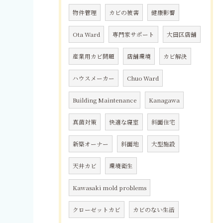
物件管理
カビの被害
健康影響
Ota Ward
専門家サポート
大田区店舗
産業用カビ問題
店舗環境
カビ解決
ハウスメーカー
Chuo Ward
Building Maintenance
Kanagawa
真菌対策
快適な寝室
斜面住宅
新築オーナー
斜面地
大型施設
天井カビ
環境衛生
Kawasaki mold problems
クローゼットカビ
カビのない生活