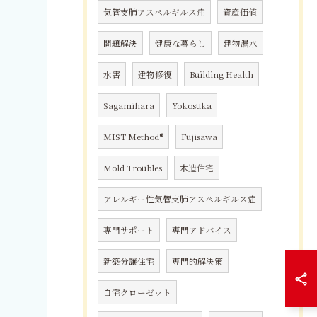
気管支肺アスペルギルス症
資産価値
問題解決
健康な暮らし
建物漏水
水害
建物修復
Building Health
Sagamihara
Yokosuka
MIST Method®
Fujisawa
Mold Troubles
木造住宅
アレルギー性気管支肺アスペルギルス症
専門サポート
専門アドバイス
新築分譲住宅
専門的解決策
自宅クローゼット