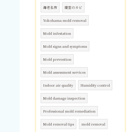
海老名市
寝室のカビ
Yokohama mold removal
Mold infestation
Mold signs and symptoms
Mold prevention
Mold assessment services
Indoor air quality
Humidity control
Mold damage inspection
Professional mold remediation
Mold removal tips
mold removal