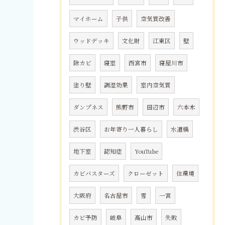
マイホーム
子供
空気質改善
ウッドデッキ
文化財
江東区
壁
除カビ
寝室
西宮市
寝屋川市
塗り壁
調湿効果
室内空気質
ダンプネス
熊野市
田辺市
六本木
渋谷区
お年寄り一人暮らし
水道橋
地下室
認知症
YouTube
カビバスターズ
クローゼット
住環境
大阪府
名古屋市
雪
一宮
カビ予防
岐阜
高山市
失敗