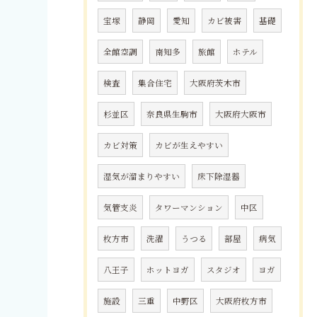
宝塚
静岡
愛知
カビ被害
基礎
全館空調
南知多
旅館
ホテル
検査
集合住宅
大阪府茨木市
杉並区
奈良県生駒市
大阪府大阪市
カビ対策
カビが生えやすい
湿気が溜まりやすい
床下除湿器
気管支炎
タワーマンション
中区
枚方市
洗濯
うつる
部屋
病気
八王子
ホットヨガ
スタジオ
ヨガ
施設
三重
中野区
大阪府枚方市