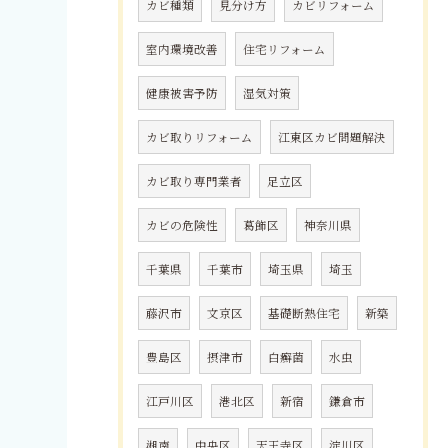
カビ種類
見分け方
カビリフォーム
室内環境改善
住宅リフォーム
健康被害予防
湿気対策
カビ取りリフォーム
江東区カビ問題解決
カビ取り専門業者
足立区
カビの危険性
葛飾区
神奈川県
千葉県
千葉市
埼玉県
埼玉
藤沢市
文京区
基礎断熱住宅
新築
豊島区
摂津市
白癬菌
水虫
江戸川区
港北区
新宿
鎌倉市
湘南
中央区
天王寺区
淀川区