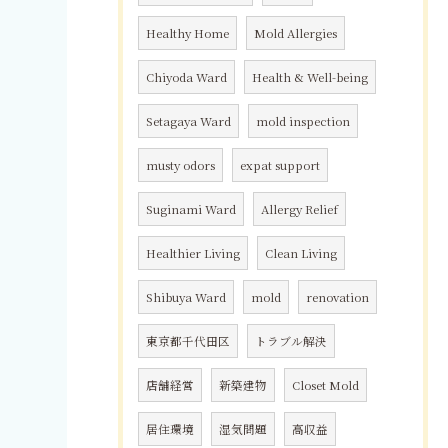
Healthy Home
Mold Allergies
Chiyoda Ward
Health & Well-being
Setagaya Ward
mold inspection
musty odors
expat support
Suginami Ward
Allergy Relief
Healthier Living
Clean Living
Shibuya Ward
mold
renovation
東京都千代田区
トラブル解決
店舗経営
新築建物
Closet Mold
居住環境
湿気問題
高収益