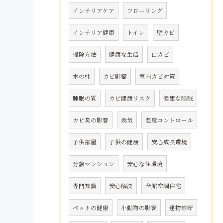
インテリアケア
フローリング
インテリア健康
トイレ
壁カビ
掃除方法
健康な生活
白カビ
木の柱
カビ影響
室内カビ対策
睡眠の質
カビ健康リスク
健康な睡眠
カビ臭の影響
換気
湿度コントロール
子供部屋
子供の健康
安心成長環境
分譲マンション
安心な住環境
専門知識
安心解決
全館空調住宅
ペットの健康
小動物の影響
建物診断