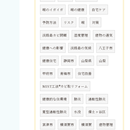
喉のイガイガ
喉の健康
自宅ケア
予防方法
リスク
喉
対策
淡路島カビ問題
湿度管理
建物の通気
健康への影響
淡路島の気候
八王子市
健康住宅
静岡市
山梨県
山梨
甲府市
青梅市
住宅改善
MIST工法®カビ取リフォーム
健康的な住環境
肺炎
過敏性肺炎
夏型過敏性肺炎
水没
保土ヶ谷区
宮津市
横須賀市
横須賀
建物管理