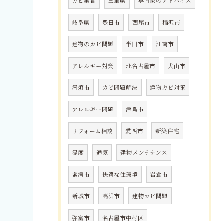
カビ業者
三重県
専門家のアドバイス
岐阜県
豊田市
西尾市
稲沢市
建物のカビ問題
半田市
江南市
アレルギー対策
北名古屋市
犬山市
清須市
カビ問題解決
建物カビ対策
アレルギー問題
津島市
リフォーム相談
愛西市
新築住宅
湿度
通気
建物メンテナンス
常滑市
快適な住環境
岩倉市
新城市
高浜市
建物カビ問題
弥富市
名古屋市中村区