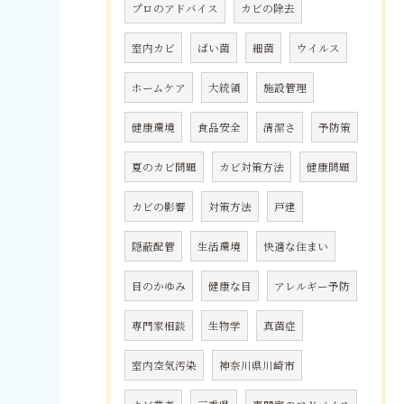
プロのアドバイス
カビの除去
室内カビ
ばい菌
細菌
ウイルス
ホームケア
大統領
施設管理
健康環境
食品安全
清潔さ
予防策
夏のカビ問題
カビ対策方法
健康問題
カビの影響
対策方法
戸建
隠蔽配管
生活環境
快適な住まい
目のかゆみ
健康な目
アレルギー予防
専門家相談
生物学
真菌症
室内空気汚染
神奈川県川崎市