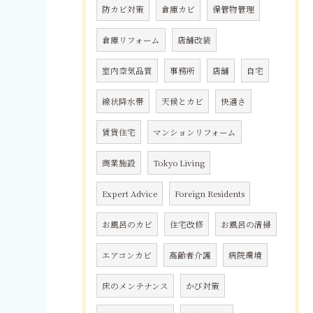
防カビ対策
倉庫カビ
保管物管理
倉庫リフォーム
店舗改装
室内空気品質
事務所
店舗
自宅
線状降水帯
天候とカビ
快適さ
賃貸住宅
マンションリフォーム
商業施設
Tokyo Living
Expert Advice
Foreign Residents
お風呂のカビ
住宅改修
お風呂の清掃
エアコンカビ
高齢者介護
病院環境
床のメンテナンス
かび対策