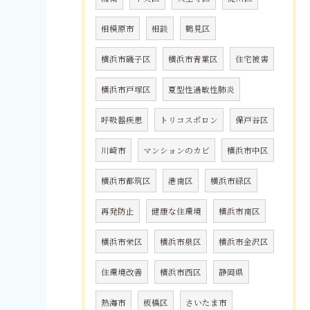
相模原市
相談
鶴見区
横浜市磯子区
横浜市青葉区
住宅被害
横浜市戸塚区
夏型性過敏性肺炎
呼吸器疾患
トリコスポロン
保戸谷区
川崎市
マンションのカビ
横浜市中区
横浜市都筑区
港南区
横浜市緑区
再発防止
健康な住環境
横浜市南区
横浜市栄区
横浜市泉区
横浜市金沢区
住環境改善
横浜市西区
静岡県
熱海市
板橋区
さいたま市