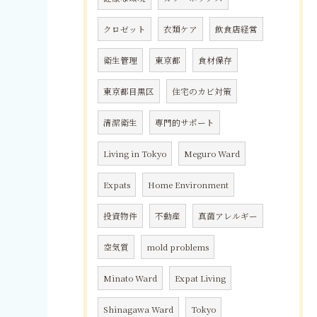
クロゼット
衣類ケア
飲食店経営
衛生管理
東京都
食材保存
東京都目黒区
住宅のカビ対策
清潔衛生
専門的サポート
Living in Tokyo
Meguro Ward
Expats
Home Environment
投資物件
不動産
真菌アレルギー
空気質
mold problems
Minato Ward
Expat Living
Shinagawa Ward
Tokyo