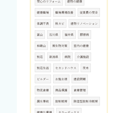
安心のリフォーム
建物の健康
健康職場
職場環境改善
従業員の安全
体調不良
秋カビ
建物リノベーション
富山
石川県
福井県
膠原病
和歌山
微生物対策
室内の健康
別荘
新潟県
病院
介護施設
別荘生活
セカンドハウス
茨木
ビルダー
お施主様
建設問題
物流倉庫
商品保護
倉庫管理
漏水事故
放射暖房
除湿型放射冷暖房
健康な環境
カラーボックス