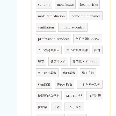
Saitama
mold issues
health risks
mold remediation
home maintenance
ventilation
moisture control
professional services
全館空調システム
カビの発生原因
カビの繁殖条件
山林
展望
健康リスク
専門家アドバイス
カビ取り業者
専門業者
施工方法
料金設定
持続可能性
エネルギー効率
持続可能な建材
MIST工法®
梅雨対策
含水率
予防
インテリア