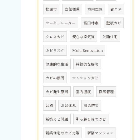
松原市
空気循環
室内空気
省エネ
サーキュレーター
富田林市
壁紙カビ
クロスカビ
安心な空気質
欠陥住宅
カビリスク
Mold Renovation
健康的な生活
持続的な解決
カビの原因
マンションカビ
カビ発生原因
室内湿度
換気管理
台風
お盆休み
家の防災
新築カビ問題
引っ越し後のカビ
新築住宅のカビ対策
新築マンション