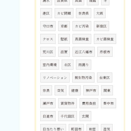
漏水
滋賀県
真菌
結露
冬
港区
カビ問題
奈良県
大阪
守口市
京都
カビ汚染
新宿区
クロス
壁紙
真菌検査
カビ菌検査
荒川区
滋賀
近江八幡市
彦根市
室内環境
北区
雨漏り
リノベーション
微生物汚染
台東区
奈良
空気
健康
神戸市
関東
瀬戸市
賃貸物件
費用負担
豊中市
日進市
千代田区
玄関
日当たり悪い
町田市
和室
湿気