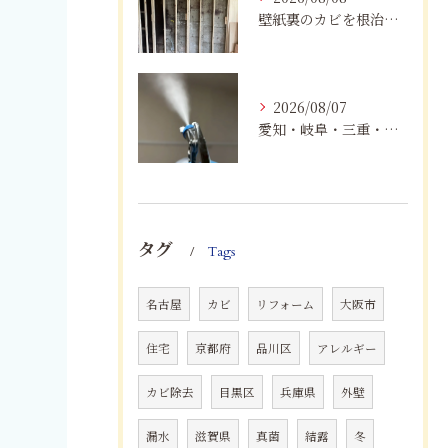
壁紙裏のカビを根治！下地交換と防カビリフォームの重要性
2026/08/07
愛知・岐阜・三重・静岡でカビアレルギーにお悩みの方へ｜MIST工法®による安全なカビ対策と健康な住まいづくり
タグ
Tags
名古屋
カビ
リフォーム
大阪市
住宅
京都府
品川区
アレルギー
カビ除去
目黒区
兵庫県
外壁
漏水
滋賀県
真菌
結露
冬