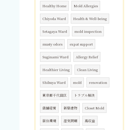
Healthy Home
Mold Allergies
Chiyoda Ward
Health & Well-being
Setagaya Ward
mold inspection
musty odors
expat support
Suginami Ward
Allergy Relief
Healthier Living
Clean Living
Shibuya Ward
mold
renovation
東京都千代田区
トラブル解決
店舗経営
新築建物
Closet Mold
居住環境
湿気問題
高収益