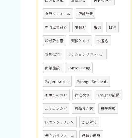
防カビ対策
倉庫カビ
保管物管理
倉庫リフォーム
店舗改装
室内空気品質
事務所
店舗
自宅
線状降水帯
天候とカビ
快適さ
賃貸住宅
マンションリフォーム
商業施設
Tokyo Living
Expert Advice
Foreign Residents
お風呂のカビ
住宅改修
お風呂の清掃
エアコンカビ
高齢者介護
病院環境
床のメンテナンス
かび対策
安心のリフォーム
建物の健康