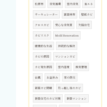
松原市
空気循環
室内空気
省エネ
サーキュレーター
富田林市
壁紙カビ
クロスカビ
安心な空気質
欠陥住宅
カビリスク
Mold Renovation
健康的な生活
持続的な解決
カビの原因
マンションカビ
カビ発生原因
室内湿度
換気管理
台風
お盆休み
家の防災
新築カビ問題
引っ越し後のカビ
新築住宅のカビ対策
新築マンション