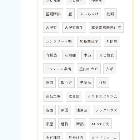
カビ発生
カビ掃除
神奈川
基礎断熱
畳
ぶっちゃけ
動画
古民家
古民家再生
高気密高断熱住宅
コンクリート壁
床断熱住宅
外断熱
内断熱
花粉症
木造
カビ検査
リフォーム業者
室内のカビ
衣類
除菌
取り方
予防法
住居
食品工場
飲食店
クラドスポリウム
布団
原因
練馬区
シックハウス
家屋
建物
断熱
MIST工法
カビ種類
見分け方
カビリフォーム