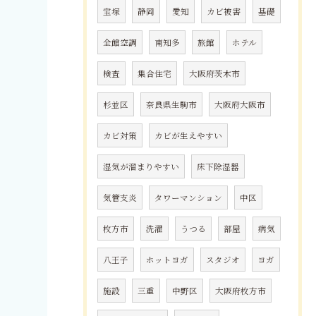
宝塚
静岡
愛知
カビ被害
基礎
全館空調
南知多
旅館
ホテル
検査
集合住宅
大阪府茨木市
杉並区
奈良県生駒市
大阪府大阪市
カビ対策
カビが生えやすい
湿気が溜まりやすい
床下除湿器
気管支炎
タワーマンション
中区
枚方市
洗濯
うつる
部屋
病気
八王子
ホットヨガ
スタジオ
ヨガ
施設
三重
中野区
大阪府枚方市