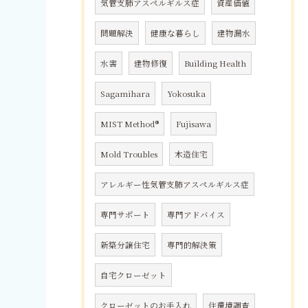
気管支肺アスペルギルス症
資産価値
問題解決
健康な暮らし
建物漏水
水害
建物修復
Building Health
Sagamihara
Yokosuka
MIST Method®
Fujisawa
Mold Troubles
木造住宅
アレルギー性気管支肺アスペルギルス症
専門サポート
専門アドバイス
新築分譲住宅
専門的解決策
自宅クローゼット
クローゼットのお手入れ
住環境調査