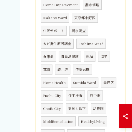
Home Improvement
漏水修理
Nakano Ward
東京都中野区
住民サポート
漏水調査
カビ発生原因調査
Toshima Ward
倉庫業
貴重品保護
熱海
逗子
那須
軽井沢
伊勢志摩
Home Health
Sumida Ward
墨田区
Fuchu City
住宅検査
府中市
Chofu City
抵抗力低下
幼稚園
MoldRemediation
HealthyLiving