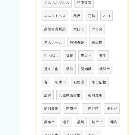
アスペルギルス
健康被害
ユニットバス
風呂
花粉
ZEH
高気密高断熱
大田区
カビ臭
老人ホーム
特別養護
微生物
引っ越し
賃貸
黒カビ
発生
見える化
横浜
愛知県
横浜市
春
松本市
長野県
水分活性
出窓
兵庫県西宮市
相対湿度
絶対湿度
田原市
世田谷区
棟上げ
調布市
地下
品川
防カビ
都内