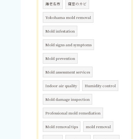
海老名市
寝室のカビ
Yokohama mold removal
Mold infestation
Mold signs and symptoms
Mold prevention
Mold assessment services
Indoor air quality
Humidity control
Mold damage inspection
Professional mold remediation
Mold removal tips
mold removal