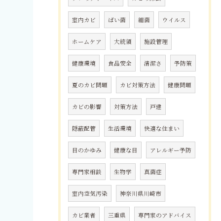
室内カビ
ばい菌
細菌
ウイルス
ホームケア
大統領
施設管理
健康環境
食品安全
清潔さ
予防策
夏のカビ問題
カビ対策方法
健康問題
カビの影響
対策方法
戸建
隠蔽配管
生活環境
快適な住まい
目のかゆみ
健康な目
アレルギー予防
専門家相談
生物学
真菌症
室内空気汚染
神奈川県川崎市
カビ業者
三重県
専門家のアドバイス