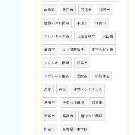
岐阜県
豊田市
西尾市
稲沢市
建物のカビ問題
半田市
江南市
アレルギー対策
北名古屋市
犬山市
清須市
カビ問題解決
建物カビ対策
アレルギー問題
津島市
リフォーム相談
愛西市
新築住宅
湿度
通気
建物メンテナンス
常滑市
快適な住環境
岩倉市
新城市
高浜市
建物カビ問題
弥富市
名古屋市中村区