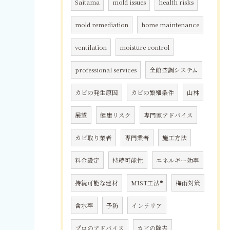
Saitama
mold issues
health risks
mold remediation
home maintenance
ventilation
moisture control
professional services
全館空調システム
カビの発生原因
カビの繁殖条件
山林
展望
健康リスク
専門家アドバイス
カビ取り業者
専門業者
施工方法
料金設定
持続可能性
エネルギー効率
持続可能な建材
MIST工法®
梅雨対策
含水率
予防
インテリア
プロのアドバイス
カビの除去