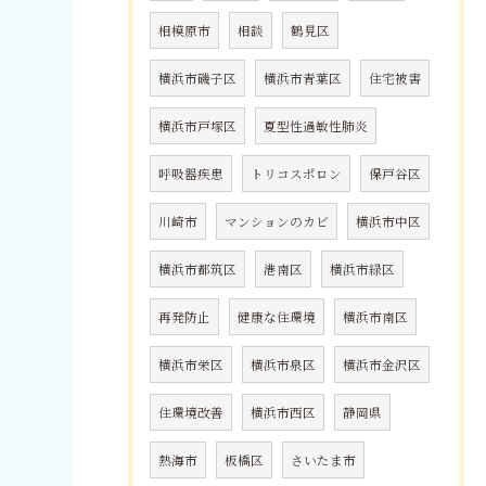
相模原市
相談
鶴見区
横浜市磯子区
横浜市青葉区
住宅被害
横浜市戸塚区
夏型性過敏性肺炎
呼吸器疾患
トリコスポロン
保戸谷区
川崎市
マンションのカビ
横浜市中区
横浜市都筑区
港南区
横浜市緑区
再発防止
健康な住環境
横浜市南区
横浜市栄区
横浜市泉区
横浜市金沢区
住環境改善
横浜市西区
静岡県
熱海市
板橋区
さいたま市