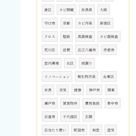
港区
カビ問題
奈良県
大阪
守口市
京都
カビ汚染
新宿区
クロス
壁紙
真菌検査
カビ菌検査
荒川区
滋賀
近江八幡市
彦根市
室内環境
北区
雨漏り
リノベーション
微生物汚染
台東区
奈良
空気
健康
神戸市
関東
瀬戸市
賃貸物件
費用負担
豊中市
日進市
千代田区
玄関
日当たり悪い
町田市
和室
湿気