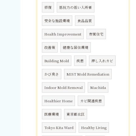
修復
抵抗力の低い入所者
安全な施設環境
食品品質
Health Improvement
市営住宅
改善策
健康な居住環境
Building Mold
疾患
押し入れカビ
かび臭さ
MIST Mold Remediation
Indoor Mold Removal
Machida
Healthier Home
カビ関連疾患
医療環境
東京都北区
Tokyo Kita Ward
Healthy Living