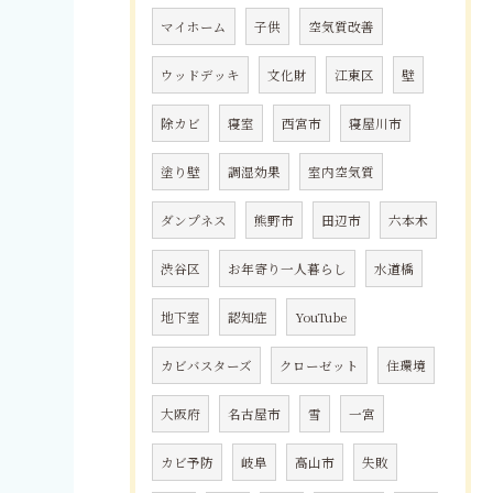
マイホーム
子供
空気質改善
ウッドデッキ
文化財
江東区
壁
除カビ
寝室
西宮市
寝屋川市
塗り壁
調湿効果
室内空気質
ダンプネス
熊野市
田辺市
六本木
渋谷区
お年寄り一人暮らし
水道橋
地下室
認知症
YouTube
カビバスターズ
クローゼット
住環境
大阪府
名古屋市
雪
一宮
カビ予防
岐阜
高山市
失敗