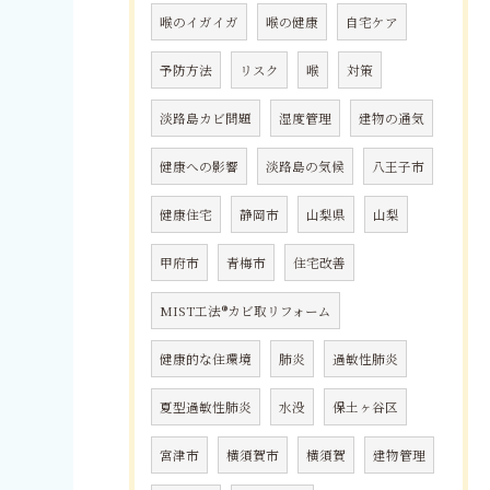
喉のイガイガ
喉の健康
自宅ケア
予防方法
リスク
喉
対策
淡路島カビ問題
湿度管理
建物の通気
健康への影響
淡路島の気候
八王子市
健康住宅
静岡市
山梨県
山梨
甲府市
青梅市
住宅改善
MIST工法®カビ取リフォーム
健康的な住環境
肺炎
過敏性肺炎
夏型過敏性肺炎
水没
保土ヶ谷区
宮津市
横須賀市
横須賀
建物管理