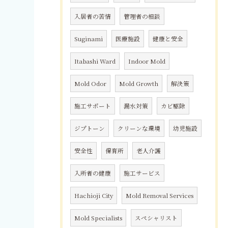
入居者の苦情
管理者の相談
Suginami
医療施設
健康と安全
Itabashi Ward
Indoor Mold
Mold Odor
Mold Growth
解決策
施工サポート
漏水対策
カビ駆除
ジプトーン
クリーンな環境
幼児施設
安全性
保育所
老人介護
入所者の健康
施工サービス
Hachioji City
Mold Removal Services
Mold Specialists
スペシャリスト