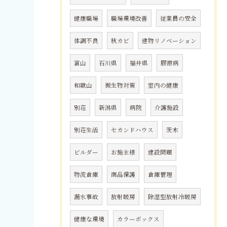
健康職場
職場環境改善
従業員の安全
体調不良
秋カビ
建物リノベーション
富山
石川県
福井県
膠原病
和歌山
微生物対策
室内の健康
別荘
新潟県
病院
介護施設
別荘生活
セカンドハウス
茨木
ビルダー
お施主様
建設問題
物流倉庫
商品保護
倉庫管理
漏水事故
放射暖房
除湿型放射冷暖房
健康な環境
カラーボックス