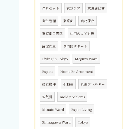
クロゼット
衣類ケア
飲食店経営
衛生管理
東京都
食材保存
東京都目黒区
住宅のカビ対策
清潔衛生
専門的サポート
Living in Tokyo
Meguro Ward
Expats
Home Environment
投資物件
不動産
真菌アレルギー
空気質
mold problems
Minato Ward
Expat Living
Shinagawa Ward
Tokyo