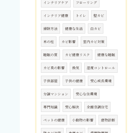
インテリアケア
フローリング
インテリア健康
トイレ
壁カビ
掃除方法
健康な生活
白カビ
木の柱
カビ影響
室内カビ対策
睡眠の質
カビ健康リスク
健康な睡眠
カビ臭の影響
換気
湿度コントロール
子供部屋
子供の健康
安心成長環境
分譲マンション
安心な住環境
専門知識
安心解決
全館空調住宅
ペットの健康
小動物の影響
建物診断