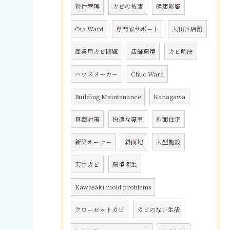
物件管理
カビの被害
健康影響
Ota Ward
専門家サポート
大田区店舗
産業用カビ問題
店舗環境
カビ解決
ハウスメーカー
Chuo Ward
Building Maintenance
Kanagawa
真菌対策
快適な寝室
斜面住宅
新築オーナー
斜面地
大型施設
天井カビ
環境衛生
Kawasaki mold problems
クローゼットカビ
カビのない生活