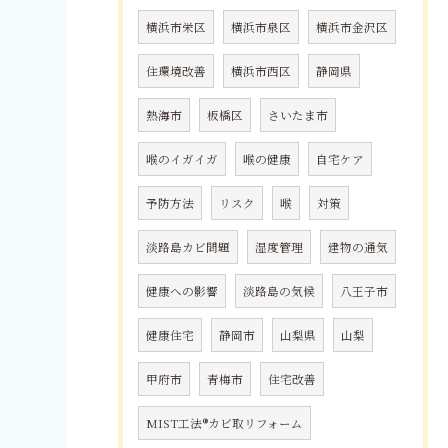
横浜市栄区
横浜市泉区
横浜市金沢区
住環境改善
横浜市西区
静岡県
熱海市
板橋区
さいたま市
喉のイガイガ
喉の健康
自宅ケア
予防方法
リスク
喉
対策
淡路島カビ問題
湿度管理
建物の通気
健康への影響
淡路島の気候
八王子市
健康住宅
静岡市
山梨県
山梨
甲府市
青梅市
住宅改善
MIST工法®カビ取リフォーム