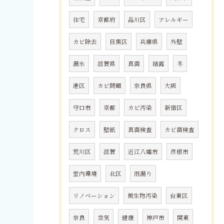
住宅
京都府
品川区
アレルギー
カビ除去
目黒区
兵庫県
外壁
漏水
滋賀県
真菌
結露
冬
港区
カビ問題
奈良県
大阪
守口市
京都
カビ汚染
新宿区
クロス
壁紙
真菌検査
カビ菌検査
荒川区
滋賀
近江八幡市
彦根市
室内環境
北区
雨漏り
リノベーション
微生物汚染
台東区
奈良
空気
健康
神戸市
関東