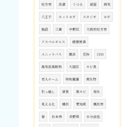
枚方市
洗濯
うつる
部屋
病気
八王子
ホットヨガ
スタジオ
ヨガ
施設
三重
中野区
大阪府枚方市
アスペルギルス
健康被害
ユニットバス
風呂
花粉
ZEH
高気密高断熱
大田区
カビ臭
老人ホーム
特別養護
微生物
引っ越し
賃貸
黒カビ
発生
見える化
横浜
愛知県
横浜市
春
松本市
長野県
水分活性