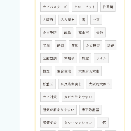
カビバスターズ
クローゼット
住環境
大阪府
名古屋市
雪
一宮
カビ予防
岐阜
高山市
失敗
宝塚
静岡
愛知
カビ被害
基礎
全館空調
南知多
旅館
ホテル
検査
集合住宅
大阪府茨木市
杉並区
奈良県生駒市
大阪府大阪市
カビ対策
カビが生えやすい
湿気が溜まりやすい
床下除湿器
気管支炎
タワーマンション
中区