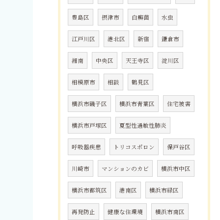
豊島区
摂津市
白癬菌
水虫
江戸川区
港北区
新宿
鎌倉市
湘南
中央区
天王寺区
淀川区
相模原市
相談
鶴見区
横浜市磯子区
横浜市青葉区
住宅被害
横浜市戸塚区
夏型性過敏性肺炎
呼吸器疾患
トリコスポロン
保戸谷区
川崎市
マンションのカビ
横浜市中区
横浜市都筑区
港南区
横浜市緑区
再発防止
健康な住環境
横浜市南区