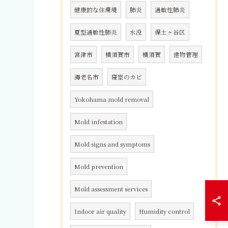
健康的な住環境
肺炎
過敏性肺炎
夏型過敏性肺炎
水没
保土ヶ谷区
宮津市
横須賀市
横須賀
建物管理
海老名市
寝室のカビ
Yokohama mold removal
Mold infestation
Mold signs and symptoms
Mold prevention
Mold assessment services
Indoor air quality
Humidity control