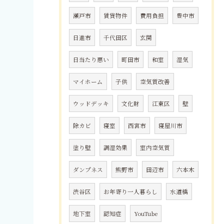
瀬戸市
賃貸物件
費用負担
豊中市
日進市
千代田区
玄関
日当たり悪い
町田市
和室
湿気
マイホーム
子供
空気質改善
ウッドデッキ
文化財
江東区
壁
除カビ
寝室
西宮市
寝屋川市
塗り壁
調湿効果
室内空気質
ダンプネス
熊野市
田辺市
六本木
渋谷区
お年寄り一人暮らし
水道橋
地下室
認知症
YouTube