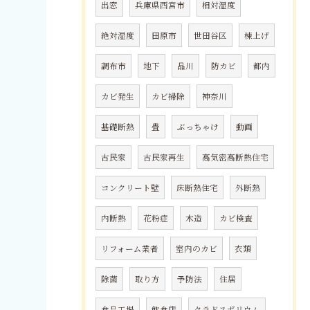
出窓
兵庫県西宮市
相対湿度
絶対湿度
田原市
世田谷区
棟上げ
調布市
地下
品川
防カビ
都内
カビ発生
カビ掃除
神奈川
基礎断熱
畳
ぶっちゃけ
動画
古民家
古民家再生
高気密高断熱住宅
コンクリート壁
床断熱住宅
外断熱
内断熱
花粉症
木造
カビ検査
リフォーム業者
室内のカビ
衣類
除菌
取り方
予防法
住居
食品工場
飲食店
クラドスポリウム