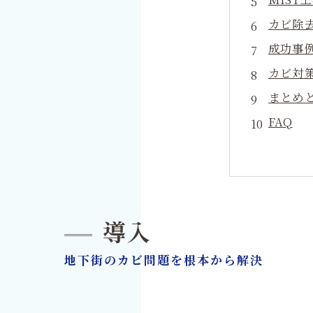
カビ除
成功事
カビ対
まとめ
FAQ
導入
地下街のカビ問題を根本から解決