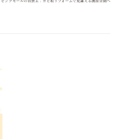
ッピングモールの救世主：カビ取リフォームで見違える清潔空間へ