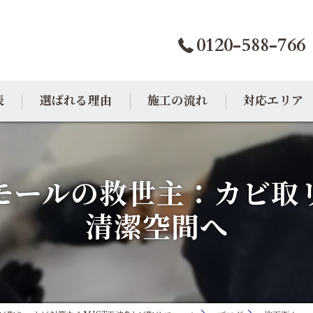
0120-588-766
表
選ばれる理由
施工の流れ
対応エリア
カビトラブル相談室
大阪のカビ取り
モールの救世主：カビ取
東京のカビ取り
清潔空間へ
愛知のカビ取り