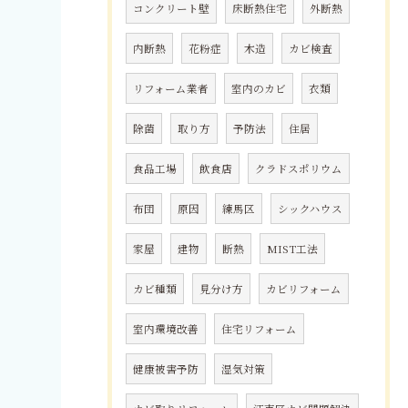
コンクリート壁
床断熱住宅
外断熱
内断熱
花粉症
木造
カビ検査
リフォーム業者
室内のカビ
衣類
除菌
取り方
予防法
住居
食品工場
飲食店
クラドスポリウム
布団
原因
練馬区
シックハウス
家屋
建物
断熱
MIST工法
カビ種類
見分け方
カビリフォーム
室内環境改善
住宅リフォーム
健康被害予防
湿気対策