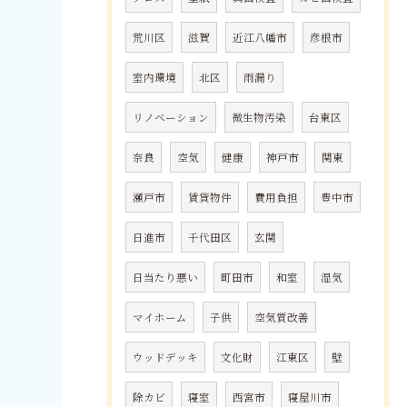
荒川区
滋賀
近江八幡市
彦根市
室内環境
北区
雨漏り
リノベーション
微生物汚染
台東区
奈良
空気
健康
神戸市
関東
瀬戸市
賃貸物件
費用負担
豊中市
日進市
千代田区
玄関
日当たり悪い
町田市
和室
湿気
マイホーム
子供
空気質改善
ウッドデッキ
文化財
江東区
壁
除カビ
寝室
西宮市
寝屋川市