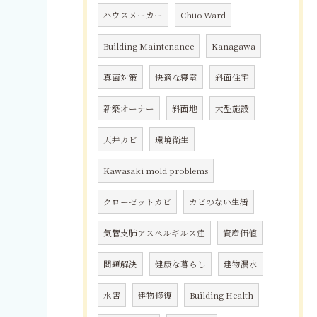
ハウスメーカー
Chuo Ward
Building Maintenance
Kanagawa
真菌対策
快適な寝室
斜面住宅
新築オーナー
斜面地
大型施設
天井カビ
環境衛生
Kawasaki mold problems
クローゼットカビ
カビのない生活
気管支肺アスペルギルス症
資産価値
問題解決
健康な暮らし
建物漏水
水害
建物修復
Building Health