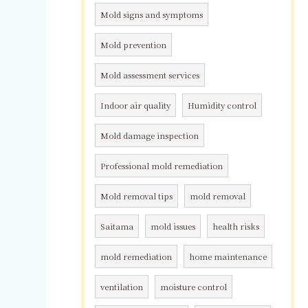
Mold signs and symptoms
Mold prevention
Mold assessment services
Indoor air quality
Humidity control
Mold damage inspection
Professional mold remediation
Mold removal tips
mold removal
Saitama
mold issues
health risks
mold remediation
home maintenance
ventilation
moisture control