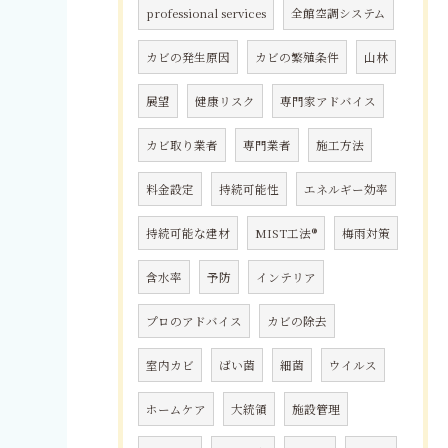
professional services
全館空調システム
カビの発生原因
カビの繁殖条件
山林
展望
健康リスク
専門家アドバイス
カビ取り業者
専門業者
施工方法
料金設定
持続可能性
エネルギー効率
持続可能な建材
MIST工法®
梅雨対策
含水率
予防
インテリア
プロのアドバイス
カビの除去
室内カビ
ばい菌
細菌
ウイルス
ホームケア
大統領
施設管理