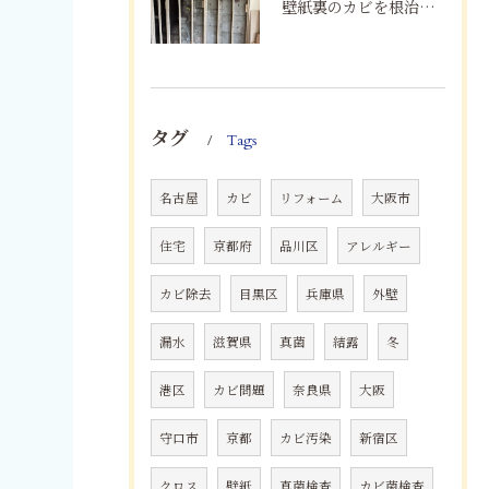
壁紙裏のカビを根治！下地交換と防カビリフォームの重要性
タグ
Tags
名古屋
カビ
リフォーム
大阪市
住宅
京都府
品川区
アレルギー
カビ除去
目黒区
兵庫県
外壁
漏水
滋賀県
真菌
結露
冬
港区
カビ問題
奈良県
大阪
守口市
京都
カビ汚染
新宿区
クロス
壁紙
真菌検査
カビ菌検査