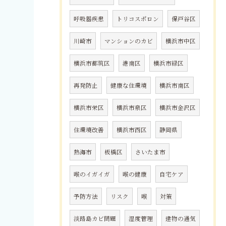
呼吸器疾患
トリコスポロン
保戸谷区
川崎市
マンションのカビ
横浜市中区
横浜市都筑区
港南区
横浜市緑区
再発防止
健康な住環境
横浜市南区
横浜市栄区
横浜市泉区
横浜市金沢区
住環境改善
横浜市西区
静岡県
熱海市
板橋区
さいたま市
喉のイガイガ
喉の健康
自宅ケア
予防方法
リスク
喉
対策
淡路島カビ問題
湿度管理
建物の通気