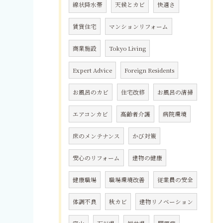
線状降水帯
天候とカビ
快適さ
賃貸住宅
マンションリフォーム
商業施設
Tokyo Living
Expert Advice
Foreign Residents
お風呂のカビ
住宅改修
お風呂の清掃
エアコンカビ
高齢者介護
病院環境
床のメンテナンス
かび対策
安心のリフォーム
建物の健康
健康職場
職場環境改善
従業員の安全
体調不良
秋カビ
建物リノベーション