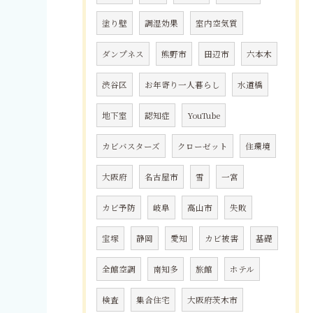
塗り壁
調湿効果
室内空気質
ダンプネス
熊野市
田辺市
六本木
渋谷区
お年寄り一人暮らし
水道橋
地下室
認知症
YouTube
カビバスターズ
クローゼット
住環境
大阪府
名古屋市
雪
一宮
カビ予防
岐阜
高山市
失敗
宝塚
静岡
愛知
カビ被害
基礎
全館空調
南知多
旅館
ホテル
検査
集合住宅
大阪府茨木市