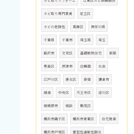
カビ取りリフォーム
江東区カビ問題解決
カビ取り専門業者
足立区
カビの危険性
葛飾区
神奈川県
千葉県
千葉市
埼玉県
埼玉
藤沢市
文京区
基礎断熱住宅
新築
豊島区
摂津市
白癬菌
水虫
江戸川区
港北区
新宿
鎌倉市
湘南
中央区
天王寺区
淀川区
相模原市
相談
鶴見区
横浜市磯子区
横浜市青葉区
住宅被害
横浜市戸塚区
夏型性過敏性肺炎