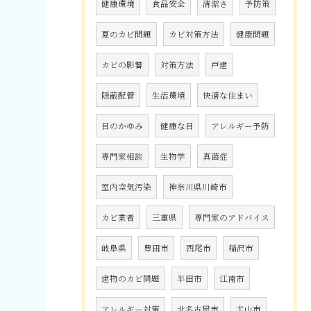
健康環境
食品安全
清潔さ
予防策
夏のカビ問題
カビ対策方法
健康問題
カビの影響
対策方法
戸建
隠蔽配管
生活環境
快適な住まい
目のかゆみ
健康な目
アレルギー予防
専門家相談
生物学
真菌症
室内空気汚染
神奈川県川崎市
カビ業者
三重県
専門家のアドバイス
岐阜県
豊田市
西尾市
稲沢市
建物のカビ問題
半田市
江南市
アレルギー対策
北名古屋市
犬山市