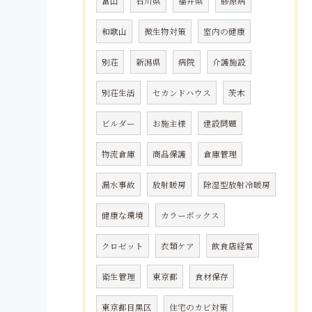
富山
石川県
福井県
膠原病
和歌山
微生物対策
室内の健康
別荘
新潟県
病院
介護施設
別荘生活
セカンドハウス
茨木
ビルダー
お施主様
建設問題
物流倉庫
商品保護
倉庫管理
漏水事故
放射暖房
除湿型放射冷暖房
健康な環境
カラーボックス
クロゼット
衣類ケア
飲食店経営
衛生管理
東京都
食材保存
東京都目黒区
住宅のカビ対策