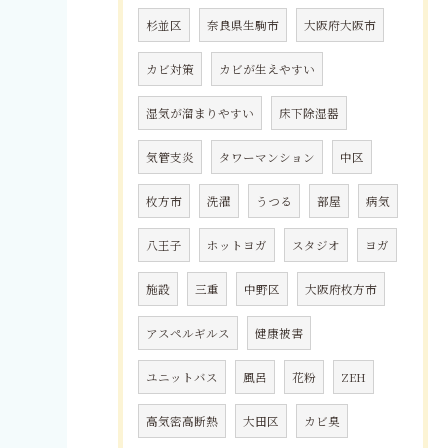
杉並区
奈良県生駒市
大阪府大阪市
カビ対策
カビが生えやすい
湿気が溜まりやすい
床下除湿器
気管支炎
タワーマンション
中区
枚方市
洗濯
うつる
部屋
病気
八王子
ホットヨガ
スタジオ
ヨガ
施設
三重
中野区
大阪府枚方市
アスペルギルス
健康被害
ユニットバス
風呂
花粉
ZEH
高気密高断熱
大田区
カビ臭