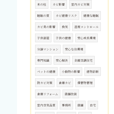
木の柱
カビ影響
室内カビ対策
睡眠の質
カビ健康リスク
健康な睡眠
カビ臭の影響
換気
湿度コントロール
子供部屋
子供の健康
安心成長環境
分譲マンション
安心な住環境
専門知識
安心解決
全館空調住宅
ペットの健康
小動物の影響
建物診断
防カビ対策
倉庫カビ
保管物管理
倉庫リフォーム
店舗改装
室内空気品質
事務所
店舗
自宅