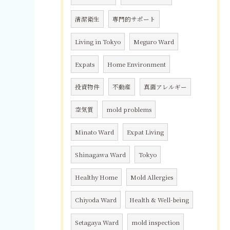
清潔衛生
専門的サポート
Living in Tokyo
Meguro Ward
Expats
Home Environment
投資物件
不動産
真菌アレルギー
空気質
mold problems
Minato Ward
Expat Living
Shinagawa Ward
Tokyo
Healthy Home
Mold Allergies
Chiyoda Ward
Health & Well-being
Setagaya Ward
mold inspection