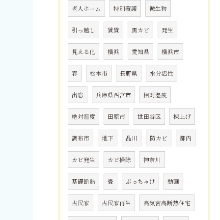
老人ホーム
特別養護
微生物
引っ越し
賃貸
黒カビ
発生
見える化
横浜
愛知県
横浜市
春
松本市
長野県
水分活性
出窓
兵庫県西宮市
相対湿度
絶対湿度
田原市
世田谷区
棟上げ
調布市
地下
品川
防カビ
都内
カビ発生
カビ掃除
神奈川
基礎断熱
畳
ぶっちゃけ
動画
古民家
古民家再生
高気密高断熱住宅