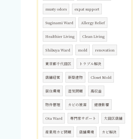
musty odors
expat support
Suginami Ward
Allergy Relief
Healthier Living
Clean Living
Shibuya Ward
mold
renovation
東京都千代田区
トラブル解決
店舗経営
新築建物
Closet Mold
居住環境
湿気問題
高収益
物件管理
カビの被害
健康影響
Ota Ward
専門家サポート
大田区店舗
産業用カビ問題
店舗環境
カビ解決