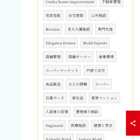
Osaka home improvement
不動産管理
気密性能
住宅建築
公共施設
Nerima
老人介護施設
専門支援
Edogawa Homes
Mold Experts
店舗管理
店舗オーナー
倉庫環境
スーパーマーケット
戸建て住宅
食品製造
カビの問題
スーパー
石膏ボード
新生活
賃貸マンション
入居者の苦情
管理者の相談
Suginami
医療施設
健康と安全
Itabashi Ward
Indoor Mold