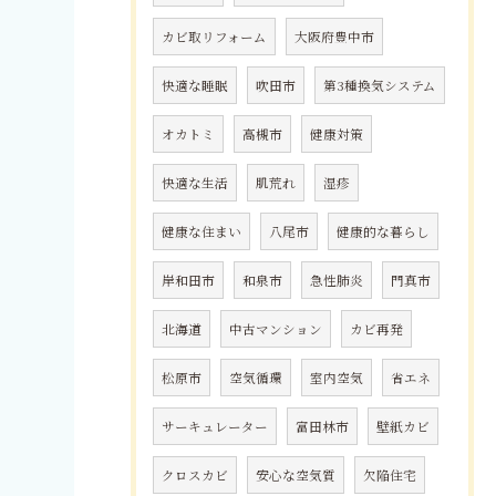
カビ取リフォーム
大阪府豊中市
快適な睡眠
吹田市
第3種換気システム
オカトミ
高槻市
健康対策
快適な生活
肌荒れ
湿疹
健康な住まい
八尾市
健康的な暮らし
岸和田市
和泉市
急性肺炎
門真市
北海道
中古マンション
カビ再発
松原市
空気循環
室内空気
省エネ
サーキュレーター
富田林市
壁紙カビ
クロスカビ
安心な空気質
欠陥住宅