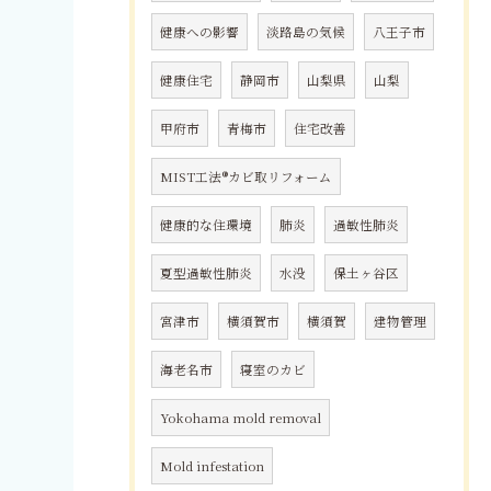
健康への影響
淡路島の気候
八王子市
健康住宅
静岡市
山梨県
山梨
甲府市
青梅市
住宅改善
MIST工法®カビ取リフォーム
健康的な住環境
肺炎
過敏性肺炎
夏型過敏性肺炎
水没
保土ヶ谷区
宮津市
横須賀市
横須賀
建物管理
海老名市
寝室のカビ
Yokohama mold removal
Mold infestation